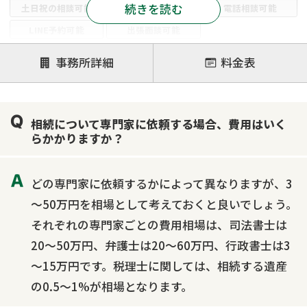
続きを読む
土日祝の相談可能
19時以降電話可能
電話相談可能
LINE予約可能
出張面談可能
注力案件
事務所詳細
料金表
遺言書作成・遺言執行
相続放棄
相続登記
遺産分割
遺留分侵害額請求
相続税申告
相続について専門家に依頼する場合、費用はいく
相続手続き
銀行手続き
家族信託
らかかりますか？
成年後見・任意後見
贈与税
生前対策
相続人調査
相続財産調査
不動産評価(相続不動産)
どの専門家に依頼するかによって異なりますが、3
相続トラブル
～50万円を相場として考えておくと良いでしょう。
それぞれの専門家ごとの費用相場は、司法書士は
20～50万円、弁護士は20～60万円、行政書士は3
～15万円です。税理士に関しては、相続する遺産
の0.5～1%が相場となります。