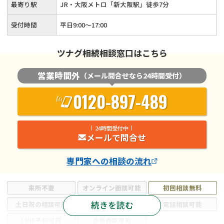
最寄り駅
JR・大阪メトロ「新大阪駅」徒歩7分
受付時間
平日9:00〜17:00
ツナグ相続相談窓口はこちら
営業時間外
（メール問合せなら24時間受付）
0120-897-489
24時間受付中
メールで問合せ
専門家
への相談の流れ
来所不要
オンライン面談可能
初回相談無料
続きを読む
土日祝の相談可能
19時以降電話可能
電話相談可能
LINE予約可能
出張面談可能