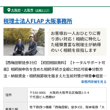
大阪府
・
大阪市
(近隣エリア)
税理士法人FLAP 大阪事務所
お客様お一人おひとりに寄
り添い対応！相続に特化し
た経験豊富な税理士が納得
のいく相続を目指します
【西梅田駅徒歩3分】【初回相談無料】【トータルサポート可
能】相続税申告を含めた相続手続き全般に対応可能◆分割方
法・納税資金・相続税節税を踏まえた生前対策が得意◆経営者
事務所詳細を見る
様向けに事業承継サービスも提供◆約40名のスタッフが在籍
◆相続専門部署あり◆大阪府をはじめ関西エリア全域に対応可
〒
530
-
0001
大阪府大阪市北区梅田2-5-4
住所
能です！
千代田ビル西館8F
地下鉄四つ橋線「西梅田駅」徒歩3分、阪神電鉄「大
最寄り駅