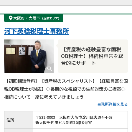
遺言書作成・遺言執行
相続放棄
相続登記
遺産分割
遺留分侵害額請求
相続税申告
大阪府
・
大阪市
(近隣エリア)
相続手続き
銀行手続き
家族信託
河下英稔税理士事務所
成年後見・任意後見
贈与税
生前対策
相続人調査
相続財産調査
不動産評価(相続不動産)
【資産税の経験豊富な国税
相続トラブル
OB税理士】相続税申告を総
合的にサポート
【初回相談無料】【資産税のスペシャリスト】【経験豊富な国
税OB税理士が対応】◇長期的な視線での生前対策のご提案◇
相続について一緒に考えていきましょう
事務所詳細を見る
〒
532
-
0003
大阪府大阪市淀川区宮原4-4-63
住所
新大阪千代田ビル別館10階K号室