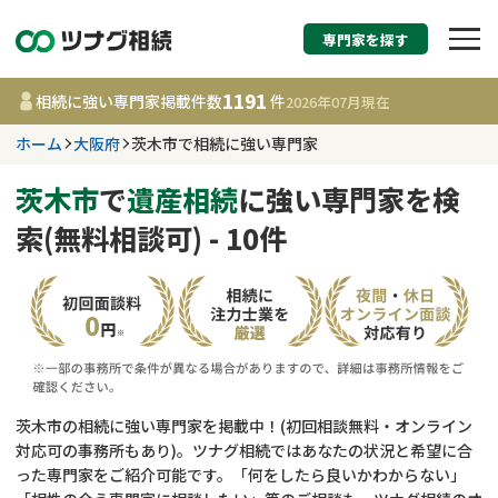
専門家を探す
相続税申告・相続手続
1191
相続に強い専門家掲載件数
件
2026年07月
現在
す
ホーム
大阪府
茨木市で相続に強い専門家
大阪府
茨木市
で
遺産相続
に強い専門家を検
索(無料相談可) - 10件
1191
事務所
件
更新日 :
2026年07月21日
相談内容で探す
遺言書作成・遺言執行
費用相場
茨木市の相続に強い専門家を掲載中！(初回相談無料・オンライン
対応可の事務所もあり)。ツナグ相続ではあなたの状況と希望に合
相続登記
コラム
った専門家をご紹介可能です。「何をしたら良いかわからない」