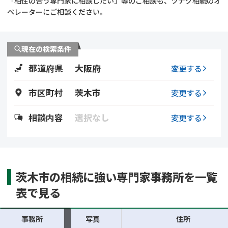
「相性の合う専門家に相談したい」等のご相談も、ツナグ相続のオ
遺留分侵害額請求
相続手続き
ペレーターにご相談ください。
相続手続き
遺言
現在の検索条件
家族信託
遺産分割
都道府県
大阪府
変更する
贈与税
不動産の相続
市区町村
茨木市
変更する
相続人調査
相続登記
相談内容
選択なし
変更する
不動産評価(相続不動
調査・アンケート
産)
茨木市の相続に強い専門家事務所を一覧
表で見る
事務所
写真
住所