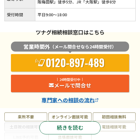
阪梅田駅」徒歩5分、JR「大阪駅」徒歩8分
受付時間
平日9:00～18:00
ツナグ相続相談窓口はこちら
営業時間外
（メール問合せなら24時間受付）
0120-897-489
24時間受付中
メールで問合せ
専門家
への相談の流れ
来所不要
オンライン面談可能
初回相談無料
続きを読む
土日祝の相談可能
19時以降電話可能
電話相談可能
LINE予約可能
出張面談可能