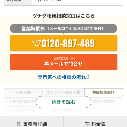
ツナグ相続相談窓口はこちら
営業時間外
（メール問合せなら24時間受付）
0120-897-489
24時間受付中
メールで問合せ
専門家
への相談の流れ
来所不要
オンライン面談可能
初回相談無料
続きを読む
土日祝の相談可能
19時以降電話可能
電話相談可能
LINE予約可能
出張面談可能
注力案件
事務所詳細
料金表