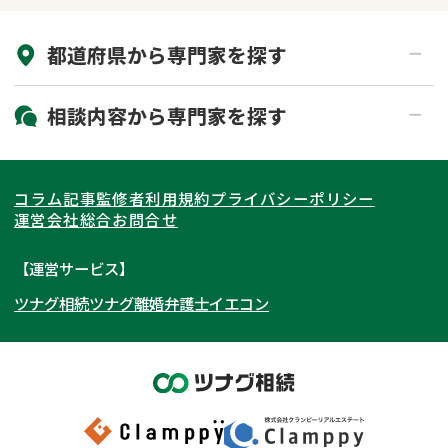
来所不要
オンライン面談可能
都道府県から
専門家
を探す
初回相談無料
土日祝の相談可能
19時以降電話可能
電話相談可能
北海道・東北
相談内容から
専門家
を探す
LINE予約可能
出張面談可能
関東
北海道
青森県
遺言書作成・遺言執行
相続放棄
コラム記事
監修者
利用規約
プライバシーポリシー
相続登記
遺産分割
東海
岩手県
東京都
宮城県
神奈川県
運営会社
総合お問合せ
遺留分侵害額請求
相続税申告
関西
秋田県
埼玉県
愛知県
山形県
千葉県
静岡県
【運営サービス】
相続手続き
銀行手続き
ツナグ相続
ツナグ離婚弁護士
イエコン
北陸・甲信越
福島県
茨城県
岐阜県
大阪府
群馬県
山梨県
京都府
家族信託
成年後見・任意後見
贈与税
生前対策
中国・四国
栃木県
兵庫県
長野県
奈良県
石川県
相続人調査
相続財産調査
九州・沖縄
滋賀県
福井県
広島県
和歌山県
富山県
岡山県
不動産評価(相続不動産)
相続トラブル