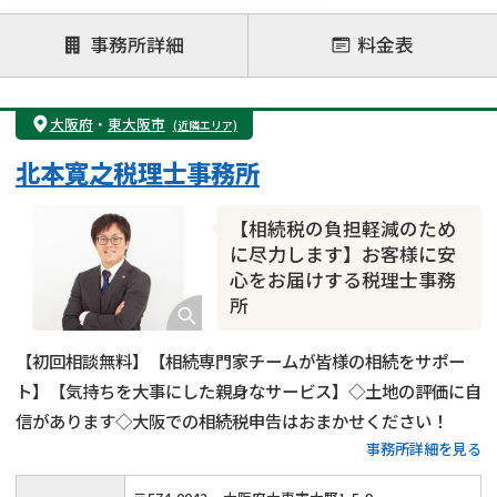
注力案件
事務所詳細
料金表
遺言書作成・遺言執行
相続放棄
相続登記
遺産分割
遺留分侵害額請求
相続税申告
大阪府
・
東大阪市
(近隣エリア)
相続手続き
銀行手続き
家族信託
北本寛之税理士事務所
成年後見・任意後見
贈与税
生前対策
相続人調査
相続財産調査
不動産評価(相続不動産)
【相続税の負担軽減のため
相続トラブル
に尽力します】お客様に安
心をお届けする税理士事務
所
【初回相談無料】【相続専門家チームが皆様の相続をサポー
ト】【気持ちを大事にした親身なサービス】◇土地の評価に自
信があります◇大阪での相続税申告はおまかせください！
事務所詳細を見る