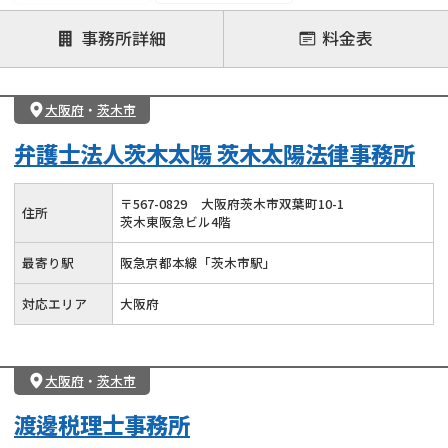
注力案件
事務所詳細
料金表
遺言書作成・遺言執行
相続放棄
相続登記
遺産分割
遺留分侵害額請求
相続税申告
大阪府
・
茨木市
相続手続き
銀行手続き
家族信託
弁護士法人茨木太陽 茨木太陽法律事務所
成年後見・任意後見
贈与税
生前対策
相続人調査
相続財産調査
不動産評価(相続不動産)
〒
567
-
0829
大阪府茨木市双葉町10-1
住所
茨木東阪急ビル4階
相続トラブル
最寄り駅
阪急京都本線「茨木市駅」
対応エリア
大阪府
大阪府
・
茨木市
渡邊税理士事務所