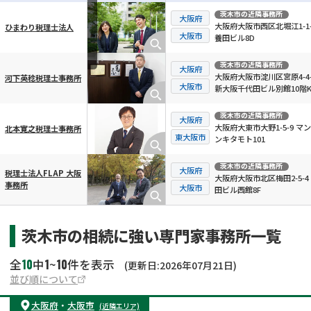
茨木市
の近隣事務所
大阪府
大阪府大阪市西区北堀江1-1-
ひまわり税理士法人
横スクロール可能
大阪市
養田ビル8D
茨木市
の近隣事務所
大阪府
大阪府大阪市淀川区宮原4-4-
河下英稔税理士事務所
大阪市
新大阪千代田ビル別館10階
茨木市
の近隣事務所
大阪府
大阪府大東市大野1-5-9 マ
北本寛之税理士事務所
東大阪市
ンキタモト101
茨木市
の近隣事務所
大阪府
税理士法人FLAP 大阪
大阪府大阪市北区梅田2-5-4
事務所
大阪市
田ビル西館8F
茨木市の相続に強い専門家事務所一覧
10
1
10
全
中
~
件を表示
(更新日:2026年07月21日)
並び順について
大阪府
・
大阪市
(近隣エリア)