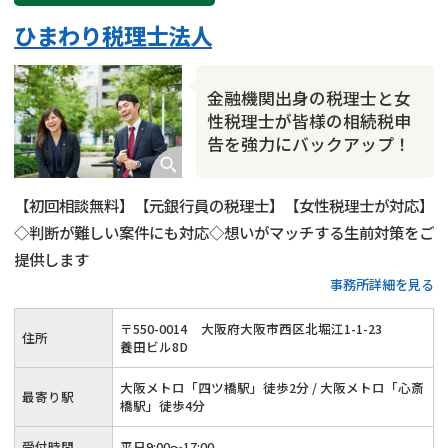
ひまわり税理士法人
金融機関出身の税理士と女
性税理士が皆様の相続税申
告を強力にバックアップ！
【初回相談無料】【元銀行員の税理士】【女性税理士が対応】
◇判断が難しい案件にも対応◇想いがマッチする生前対策をご
提供します
事務所詳細を見る
〒
550
-
0014
大阪府大阪市西区北堀江1-1-23
住所
養田ビル8D
大阪メトロ「四ツ橋駅」徒歩2分 / 大阪メトロ「心斎
最寄り駅
橋駅」徒歩4分
受付時間
平日9:00〜17:00