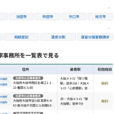
市
池田市
吹田市
守口市
枚方市
市
箕面市
摂津市
東大阪市
相続登記
遺産分割
遺留分侵害額請求
銀行手続き
家族信託
成年後見・任意後見
不動産評価(相続不動
家事務所を一覧表で見る
相続人調査
相続財産調査
産)
住所
最寄駅
初回相談
松原市
の近隣事務所
大阪メトロ「四ツ橋
大阪府
大阪府大阪市西区北堀江1-1-
無料
駅」徒歩2分 / 大阪メ
大阪市
23 養田ビル8D
トロ「心斎橋駅」徒歩
4分
松原市
の近隣事務所
大阪府
JR・大阪メトロ「新
大阪府大阪市淀川区宮原4-4-
無料
大阪市
大阪駅」徒歩7分
63 新大阪千代田ビル別館10階
K号室
松原市
の近隣事務所