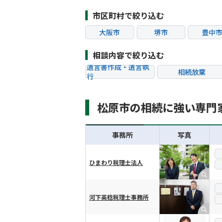
市区町村で絞り込む
大阪市
堺市
豊中
茨木市
富田林市
松原
相談内容で絞り込む
遺言書作成・遺言執
相続放棄
行
相続税申告
相続手続き
松原市の相続に強い専門
贈与税
生前対策
相続トラブル
事務所
写真
ひまわり税理士法人
横スクロール可能
河下英稔税理士事務所