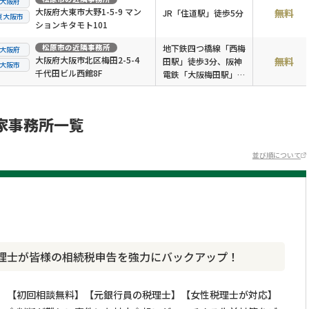
大阪府
大阪府大東市大野1-5-9 マン
無料
JR「住道駅」徒歩5分
東大阪市
ションキタモト101
松原市
の近隣事務所
地下鉄四つ橋線「西梅
大阪府
大阪府大阪市北区梅田2-5-4
無料
田駅」徒歩3分、阪神
大阪市
千代田ビル西館8F
電鉄「大阪梅田駅」徒
歩5分、JR「大阪駅」
徒歩8分
家事務所一覧
並び順について
理士が皆様の相続税申告を強力にバックアップ！
【初回相談無料】【元銀行員の税理士】【女性税理士が対応】