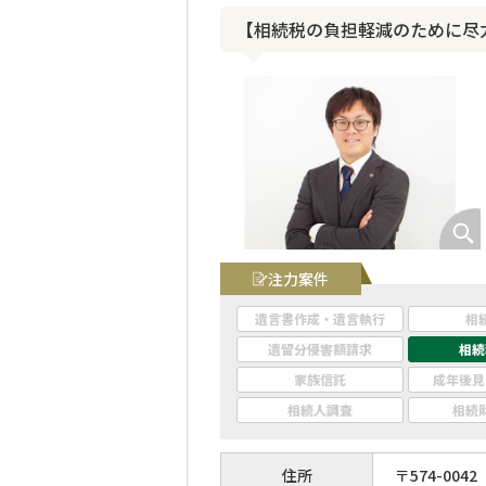
【相続税の負担軽減のために尽
注力案件
遺言書作成・遺言執行
相
遺留分侵害額請求
相続
家族信託
成年後見
相続人調査
相続
住所
〒
574
-
0042