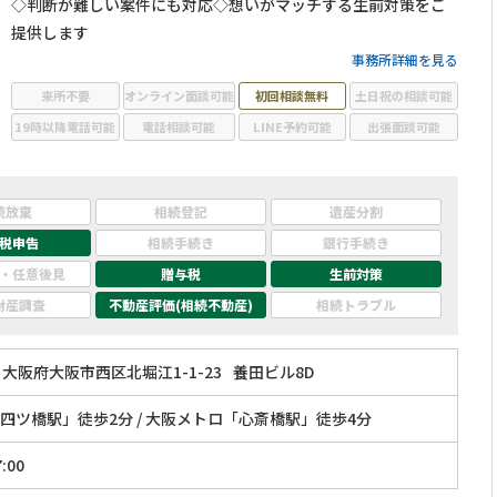
◇判断が難しい案件にも対応◇想いがマッチする生前対策をご
提供します
事務所詳細を見る
来所不要
オンライン面談可能
初回相談無料
土日祝の相談可能
19時以降電話可能
電話相談可能
LINE予約可能
出張面談可能
続放棄
相続登記
遺産分割
税申告
相続手続き
銀行手続き
・任意後見
贈与税
生前対策
財産調査
不動産評価(相続不動産)
相続トラブル
大阪府大阪市西区北堀江1-1-23
養田ビル8D
四ツ橋駅」徒歩2分 / 大阪メトロ「心斎橋駅」徒歩4分
:00