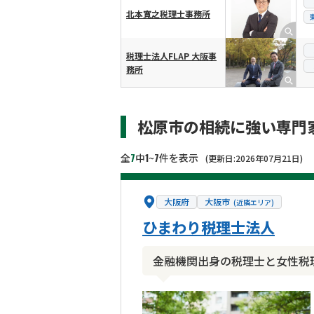
北本寛之税理士事務所
税理士法人FLAP 大阪事
務所
松原市の相続に強い専門
7
1
7
全
中
~
件を表示
(更新日:2026年07月21日)
大阪府
大阪市
(近隣エリア)
ひまわり税理士法人
金融機関出身の税理士と女性税