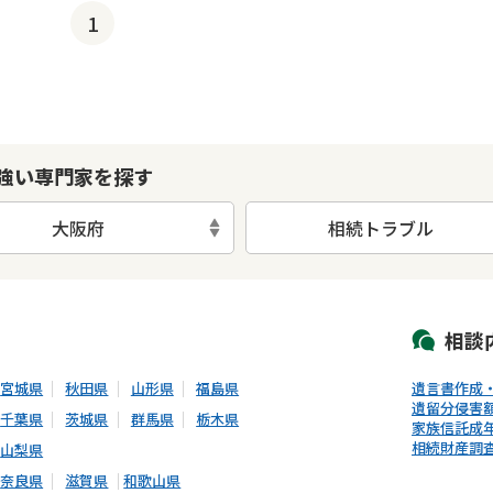
1
強い専門家を探す
大阪府
相続トラブル
初回相談無料
土日祝の相談可能
19時以降電話可能
電話相談可能
LIN
相談
宮城県
秋田県
山形県
福島県
遺言書作成
遺留分侵害
千葉県
茨城県
群馬県
栃木県
家族信託
成
相続財産調
山梨県
奈良県
滋賀県
和歌山県