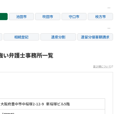
市
池田市
吹田市
守口市
枚方市
市
箕面市
摂津市
相続登記
遺産分割
遺留分侵害額請求
銀行手続き
家族信託
成年後見・任意後見
不動産評価(相続不動
強い弁護士事務所一覧
相続人調査
相続財産調査
産)
並び順について
大阪府豊中市中桜塚2-12-9
新桜塚ビル5階