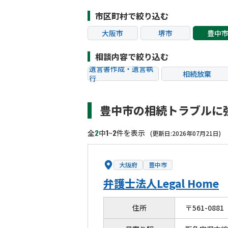
市区町村で絞り込む
大阪市
堺市
豊中
茨木市
富田林市
松原
相談内容で絞り込む
遺言書作成・遺言執
相続放棄
行
相続税申告
相続手続き
豊中市の相続トラブルに
贈与税
生前対策
相続トラブル
2
1
2
全
中
~
件を表示
(更新日:2026年07月21日)
大阪府
豊中市
弁護士法人Legal Home
住所
〒
561
-
0881