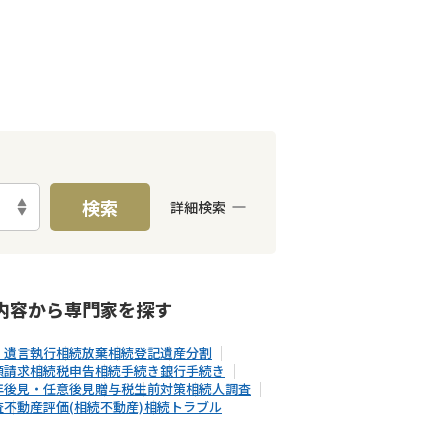
検索
詳細検索
E予約可能
出張面談可能
内容から
専門家
を探す
・遺言執行
相続放棄
相続登記
遺産分割
額請求
相続税申告
相続手続き
銀行手続き
年後見・任意後見
贈与税
生前対策
相続人調査
査
不動産評価(相続不動産)
相続トラブル