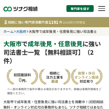
専門家を探す
相続税申告・相続手続
1191
相続に強い専門家掲載件数
件
2026年07月
現在
す
ホーム
大阪府
大阪市で成年後見・任意後見に強い司法書士
大阪府
大阪市
で
成年後見・任意後見
に強い
司法書士一覧 【無料相談可】（2
1191
事務所
件
件）
更新日 :
2026年07月21日
相談内容で探す
遺言書作成・遺言執行
費用相場
相続登記
コラム
大阪市で成年後見・任意後見に強い司法書士を掲載中！(初回相談
無料・オンライン対応可の事務所もあり)。ツナグ相続ではあなた