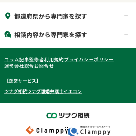
来所不要
オンライン面談可能
都道府県から
専門家
を探す
初回相談無料
土日祝の相談可能
19時以降電話可能
電話相談可能
北海道・東北
相談内容から
専門家
を探す
LINE予約可能
出張面談可能
関東
北海道
青森県
遺言書作成・遺言執行
相続放棄
コラム記事
監修者
利用規約
プライバシーポリシー
相続登記
遺産分割
東海
岩手県
東京都
宮城県
神奈川県
運営会社
総合お問合せ
遺留分侵害額請求
相続税申告
関西
秋田県
埼玉県
愛知県
山形県
千葉県
静岡県
【運営サービス】
相続手続き
銀行手続き
ツナグ相続
ツナグ離婚弁護士
イエコン
北陸・甲信越
福島県
茨城県
岐阜県
大阪府
群馬県
山梨県
京都府
家族信託
成年後見・任意後見
贈与税
生前対策
中国・四国
栃木県
兵庫県
長野県
奈良県
石川県
相続人調査
相続財産調査
九州・沖縄
滋賀県
福井県
広島県
和歌山県
富山県
岡山県
不動産評価(相続不動産)
相続トラブル