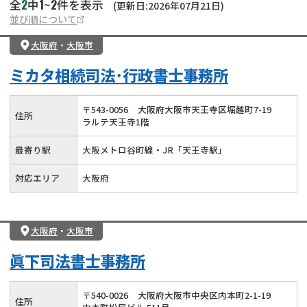
2
1
2
全
中
~
件を表示
(更新日:2026年07月21日)
並び順について
大阪府
・
大阪市
ミカタ相続司法･行政書士事務所
〒
543
-
0056
大阪府大阪市天王寺区堀越町7-19
住所
ラルテ天王寺1階
最寄り駅
大阪メトロ谷町線・JR「天王寺駅」
対応エリア
大阪府
大阪府
・
大阪市
眞下司法書士事務所
〒
540
-
0026
大阪府大阪市中央区内本町2-1-19
住所