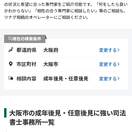
遺留分侵害額請求
相続手続き
の状況と希望に合った専門家をご紹介可能です。「何をしたら良い
かわからない」「相性の合う専門家に相談したい」等のご相談も、
ツナグ相続のオペレーターにご相談ください。
相続手続き
遺言
家族信託
遺産分割
現在の検索条件
都道府県
大阪府
贈与税
不動産の相続
変更する
市区町村
大阪市
変更する
相続人調査
相続登記
相談内容
成年後見・任意後見
変更する
不動産評価(相続不動
調査・アンケート
産)
大阪市の成年後見・任意後見に強い司法
書士事務所一覧