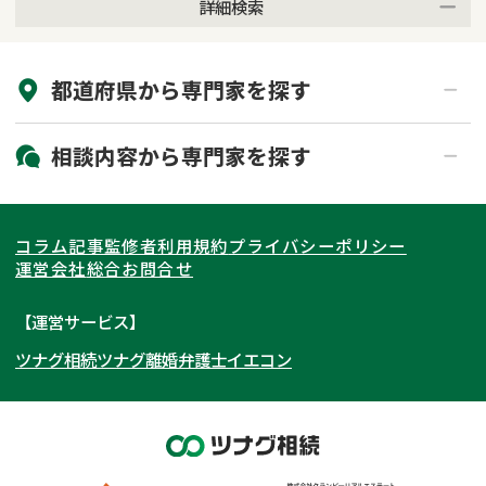
詳細検索
来所不要
オンライン面談可能
都道府県から
専門家
を探す
初回相談無料
土日祝の相談可能
19時以降電話可能
電話相談可能
北海道・東北
相談内容から
専門家
を探す
LINE予約可能
出張面談可能
関東
北海道
青森県
遺言書作成・遺言執行
相続放棄
コラム記事
監修者
利用規約
プライバシーポリシー
相続登記
遺産分割
東海
岩手県
東京都
宮城県
神奈川県
運営会社
総合お問合せ
遺留分侵害額請求
相続税申告
関西
秋田県
埼玉県
愛知県
山形県
千葉県
静岡県
【運営サービス】
相続手続き
銀行手続き
ツナグ相続
ツナグ離婚弁護士
イエコン
北陸・甲信越
福島県
茨城県
岐阜県
大阪府
群馬県
山梨県
京都府
家族信託
成年後見・任意後見
贈与税
生前対策
中国・四国
栃木県
兵庫県
長野県
奈良県
石川県
相続人調査
相続財産調査