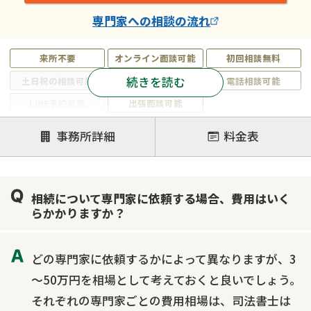
専門家
への相談の流れ
来所不要
オンライン面談可能
初回相談無料
続きを読む
土日祝の相談可能
19時以降電話可能
電話相談可能
LINE予約可能
出張面談可能
注力案件
事務所詳細
料金表
遺言書作成・遺言執行
相続放棄
相続登記
遺産分割
遺留分侵害額請求
相続税申告
相続について専門家に依頼する場合、費用はいく
相続手続き
銀行手続き
家族信託
らかかりますか？
成年後見・任意後見
贈与税
生前対策
相続人調査
相続財産調査
不動産評価(相続不動産)
どの専門家に依頼するかによって異なりますが、3
相続トラブル
～50万円を相場として考えておくと良いでしょう。
それぞれの専門家ごとの費用相場は、司法書士は