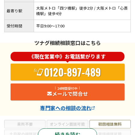
大阪メトロ「四ツ橋駅」徒歩2分 / 大阪メトロ「心斎
最寄り駅
橋駅」徒歩4分
受付時間
平日9:00〜17:00
ツナグ相続相談窓口はこちら
《現在営業中》お電話繋がります
0120-897-489
24時間受付中
メールで問合せ
専門家
への相談の流れ
来所不要
オンライン面談可能
初回相談無料
続きを読む
土日祝の相談可能
19時以降電話可能
電話相談可能