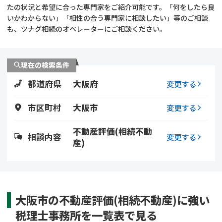
遺留分侵害額請求
相続手続き
たの状況と希望に合った専門家をご紹介可能です。「何をしたら良
いかわからない」「相性の合う専門家に相談したい」等のご相談
も、ツナグ相続のオペレーターにご相談ください。
相続手続き
遺言
家族信託
遺産分割
現在の検索条件
都道府県
大阪府
贈与税
不動産の相続
変更する
市区町村
大阪市
変更する
相続人調査
相続登記
不動産評価(相続不動
不動産評価(相続不動
調査・アンケート
相談内容
変更する
産)
産)
大阪市の不動産評価(相続不動産)に強い
税理士事務所を一覧表で見る