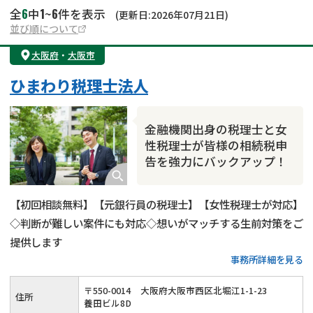
6
1
6
全
中
~
件を表示
(更新日:2026年07月21日)
並び順について
大阪府
・
大阪市
ひまわり税理士法人
金融機関出身の税理士と女
性税理士が皆様の相続税申
告を強力にバックアップ！
【初回相談無料】【元銀行員の税理士】【女性税理士が対応】
◇判断が難しい案件にも対応◇想いがマッチする生前対策をご
提供します
事務所詳細を見る
〒
550
-
0014
大阪府大阪市西区北堀江1-1-23
住所
養田ビル8D