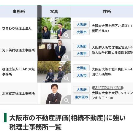
事務所
写真
住所
大阪府
大阪府大阪市西区北堀江1-1-
ひまわり税理士法人
養田ビル8D
横スクロール可能
大阪市
大阪府
大阪府大阪市淀川区宮原4-4-
河下英稔税理士事務所
新大阪千代田ビル別館10階
大阪市
大阪府
大阪府大阪市北区梅田2-5-4
税理士法人FLAP 大阪
田ビル西館8F
事務所
大阪市
大阪市
の近隣事務所
大阪府
大阪府大東市大野1-5-9 マ
北本寛之税理士事務所
東大阪市
ンキタモト101
大阪市の不動産評価(相続不動産)に強い
税理士事務所一覧