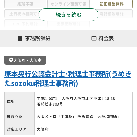
来所不要
オンライン面談可能
初回相談無料
続きを読む
土日祝の相談可能
19時以降電話可能
電話相談可能
LINE予約可能
出張面談可能
注力案件
事務所詳細
料金表
遺言書作成・遺言執行
相続放棄
相続登記
遺産分割
遺留分侵害額請求
相続税申告
大阪府
・
大阪市
相続手続き
銀行手続き
家族信託
塚本晃行公認会計士･税理士事務所(うめき
成年後見・任意後見
贈与税
生前対策
たsozoku税理士事務所)
相続人調査
相続財産調査
不動産評価(相続不動産)
相続トラブル
〒
531
-
0071
大阪府大阪市北区中津1-18-18
住所
若杉ビル803号
最寄り駅
大阪メトロ「中津駅」 阪急電鉄「大阪梅田駅」
対応エリア
大阪府