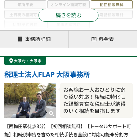
来所不要
オンライン面談可能
初回相談無料
続きを読む
土日祝の相談可能
19時以降電話可能
電話相談可能
LINE予約可能
出張面談可能
注力案件
事務所詳細
料金表
遺言書作成・遺言執行
相続放棄
相続登記
遺産分割
遺留分侵害額請求
相続税申告
大阪府
・
大阪市
相続手続き
銀行手続き
家族信託
税理士法人FLAP 大阪事務所
成年後見・任意後見
贈与税
生前対策
相続人調査
相続財産調査
不動産評価(相続不動産)
お客様お一人おひとりに寄
相続トラブル
り添い対応！相続に特化し
た経験豊富な税理士が納得
のいく相続を目指します
【西梅田駅徒歩3分】【初回相談無料】【トータルサポート可
能】相続税申告を含めた相続手続き全般に対応可能◆分割方