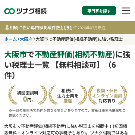
専門家を探す
相続税申告・相続手続
1191
相続に強い専門家掲載件数
件
2026年07月
現在
す
ホーム
大阪府
大阪市で不動産評価(相続不動産)に強い税理士
大阪府
大阪市
で
不動産評価(相続不動産)
に強
い税理士一覧 【無料相談可】（6
1191
事務所
件
件）
更新日 :
2026年07月21日
相談内容で探す
遺言書作成・遺言執行
費用相場
相続登記
コラム
大阪市で不動産評価(相続不動産)に強い税理士を掲載中！(初回相
談無料・オンライン対応可の事務所もあり)。ツナグ相続ではあな