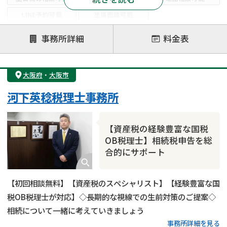
LINE予約可能
出張面談可能
注力案件
事務所詳細
料金表
遺言書作成・遺言執行
相続放棄
相続登記
遺産分割
遺留分侵害額請求
相続税申告
大阪府
・
大阪市
相続手続き
銀行手続き
家族信託
河下英稔税理士事務所
成年後見・任意後見
贈与税
生前対策
相続人調査
相続財産調査
不動産評価(相続不動産)
【資産税の経験豊富な国税
相続トラブル
OB税理士】相続税申告を総
合的にサポート
【初回相談無料】【資産税のスペシャリスト】【経験豊富な国
税OB税理士が対応】◇長期的な視線での生前対策のご提案◇
相続について一緒に考えていきましょう
事務所詳細を見る