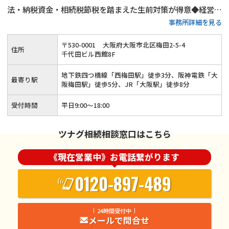
法・納税資金・相続税節税を踏まえた生前対策が得意◆経営者
事務所詳細を見る
様向けに事業承継サービスも提供◆約40名のスタッフが在籍
◆相続専門部署あり◆大阪府をはじめ関西エリア全域に対応可
〒
530
-
0001
大阪府大阪市北区梅田2-5-4
住所
能です！
千代田ビル西館8F
地下鉄四つ橋線「西梅田駅」徒歩3分、阪神電鉄「大
最寄り駅
阪梅田駅」徒歩5分、JR「大阪駅」徒歩8分
受付時間
平日9:00～18:00
ツナグ相続相談窓口はこちら
《現在営業中》お電話繋がります
0120-897-489
24時間受付中
メールで問合せ