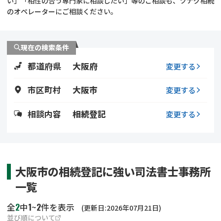
い」「相性の合う専門家に相談したい」等のご相談も、ツナグ相続
遺留分侵害額請求
相続手続き
のオペレーターにご相談ください。
相続手続き
遺言
現在の検索条件
家族信託
遺産分割
都道府県
大阪府
変更する
贈与税
不動産の相続
市区町村
大阪市
変更する
相続人調査
相続登記
相談内容
相続登記
変更する
不動産評価(相続不動
調査・アンケート
産)
大阪市の相続登記に強い司法書士事務所
一覧
2
1
2
全
中
~
件を表示
(更新日:2026年07月21日)
並び順について