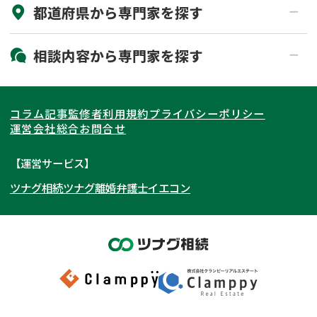
都道府県から
専門家
を探す
初回相談無料
土日祝の相談可能
19時以降電話可能
電話相談可能
北海道・東北
相談内容から
専門家
を探す
LINE予約可能
出張面談可能
関東
北海道
青森県
遺言書作成・遺言執行
相続放棄
コラム記事
監修者
利用規約
プライバシーポリシー
相続登記
遺産分割
東海
岩手県
東京都
宮城県
神奈川県
運営会社
総合お問合せ
遺留分侵害額請求
相続税申告
関西
秋田県
埼玉県
愛知県
山形県
千葉県
静岡県
【運営サービス】
相続手続き
銀行手続き
ツナグ相続
ツナグ離婚弁護士
イエコン
北陸・甲信越
福島県
茨城県
岐阜県
大阪府
群馬県
山梨県
京都府
家族信託
成年後見・任意後見
贈与税
生前対策
中国・四国
栃木県
兵庫県
長野県
奈良県
石川県
相続人調査
相続財産調査
九州・沖縄
滋賀県
福井県
広島県
和歌山県
富山県
岡山県
不動産評価(相続不動産)
相続トラブル
新潟県
山口県
福岡県
三重県
島根県
佐賀県