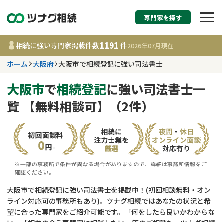
専門家を探す
相続税申告・相続手続
1191
相続に強い専門家掲載件数
件
2026年07月
現在
す
ホーム
大阪府
大阪市で相続登記に強い司法書士
大阪府
大阪市
で
相続登記
に強い司法書士一
覧 【無料相談可】（2件）
1191
事務所
件
更新日 :
2026年07月21日
相談内容で探す
遺言書作成・遺言執行
費用相場
大阪市で相続登記に強い司法書士を掲載中！(初回相談無料・オン
ライン対応可の事務所もあり)。ツナグ相続ではあなたの状況と希
相続登記
コラム
望に合った専門家をご紹介可能です。「何をしたら良いかわからな