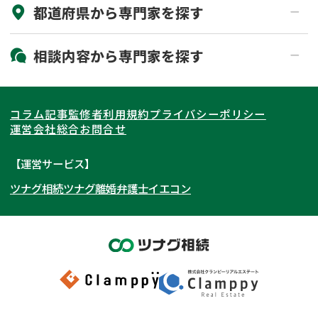
都道府県から
専門家
を探す
初回相談無料
土日祝の相談可能
19時以降電話可能
電話相談可能
北海道・東北
相談内容から
専門家
を探す
LINE予約可能
出張面談可能
関東
北海道
青森県
遺言書作成・遺言執行
相続放棄
コラム記事
監修者
利用規約
プライバシーポリシー
相続登記
遺産分割
東海
岩手県
東京都
宮城県
神奈川県
運営会社
総合お問合せ
遺留分侵害額請求
相続税申告
関西
秋田県
埼玉県
愛知県
山形県
千葉県
静岡県
【運営サービス】
相続手続き
銀行手続き
ツナグ相続
ツナグ離婚弁護士
イエコン
北陸・甲信越
福島県
茨城県
岐阜県
大阪府
群馬県
山梨県
京都府
家族信託
成年後見・任意後見
贈与税
生前対策
中国・四国
栃木県
兵庫県
長野県
奈良県
石川県
相続人調査
相続財産調査
九州・沖縄
滋賀県
福井県
広島県
和歌山県
富山県
岡山県
不動産評価(相続不動産)
相続トラブル
新潟県
山口県
福岡県
三重県
島根県
佐賀県