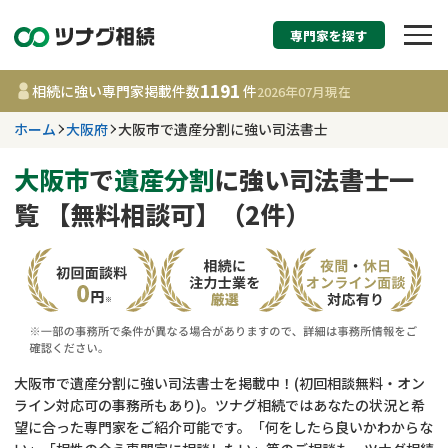
専門家を探す
相続税申告・相続手続
1191
相続に強い専門家掲載件数
件
2026年07月
現在
す
ホーム
大阪府
大阪市で遺産分割に強い司法書士
大阪府
大阪市
で
遺産分割
に強い司法書士一
覧 【無料相談可】（2件）
1191
事務所
件
更新日 :
2026年07月21日
相談内容で探す
遺言書作成・遺言執行
費用相場
大阪市で遺産分割に強い司法書士を掲載中！(初回相談無料・オン
ライン対応可の事務所もあり)。ツナグ相続ではあなたの状況と希
相続登記
コラム
望に合った専門家をご紹介可能です。「何をしたら良いかわからな