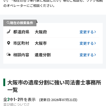
い」「相性の合う専門家に相談したい」等のご相談も、ツナグ相続
遺留分侵害額請求
相続手続き
のオペレーターにご相談ください。
相続手続き
遺言
現在の検索条件
家族信託
遺産分割
都道府県
大阪府
変更する
贈与税
不動産の相続
市区町村
大阪市
変更する
相続人調査
相続登記
相談内容
遺産分割
変更する
不動産評価(相続不動
調査・アンケート
産)
大阪市の遺産分割に強い司法書士事務所
一覧
2
1
2
全
中
~
件を表示
(更新日:2026年07月21日)
並び順について