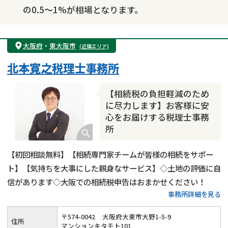
の0.5～1%が相場となります。
大阪府
・
東大阪市
(近隣エリア)
北本寛之税理士事務所
【相続税の負担軽減のため
に尽力します】お客様に安
心をお届けする税理士事務
所
【初回相談無料】【相続専門家チームが皆様の相続をサポー
ト】【気持ちを大事にした親身なサービス】◇土地の評価に自
信があります◇大阪での相続税申告はおまかせください！
事務所詳細を見る
〒
574
-
0042
大阪府大東市大野1-5-9
住所
マンションキタモト101