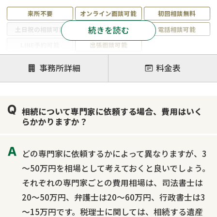
来所不要
オンライン面談可能
初回相談無料
続きを読む
土日祝の相談可能
19時以降電話可能
電話相談可能
LINE予約可能
出張面談可能
注力案件
事務所詳細
料金表
遺言書作成・遺言執行
相続放棄
相続登記
遺産分割
遺留分侵害額請求
相続税申告
相続について専門家に依頼する場合、費用はいく
相続手続き
銀行手続き
家族信託
らかかりますか？
成年後見・任意後見
贈与税
生前対策
相続人調査
相続財産調査
不動産評価(相続不動産)
どの専門家に依頼するかによって異なりますが、3
相続トラブル
～50万円を相場として考えておくと良いでしょう。
それぞれの専門家ごとの費用相場は、司法書士は
20～50万円、弁護士は20～60万円、行政書士は3
～15万円です。税理士に関しては、相続する遺産