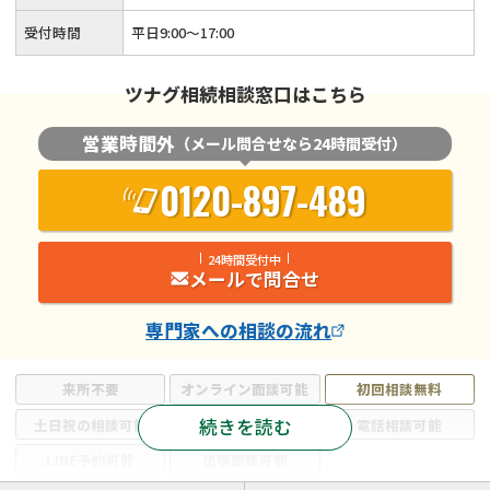
受付時間
平日9:00〜17:00
ツナグ相続相談窓口はこちら
営業時間外
（メール問合せなら24時間受付）
0120-897-489
24時間受付中
メールで問合せ
専門家
への相談の流れ
来所不要
オンライン面談可能
初回相談無料
続きを読む
土日祝の相談可能
19時以降電話可能
電話相談可能
LINE予約可能
出張面談可能