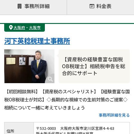
注力案件
事務所詳細
料金表
遺言書作成・遺言執行
相続放棄
相続登記
遺産分割
遺留分侵害額請求
相続税申告
大阪府
・
大阪市
相続手続き
銀行手続き
家族信託
河下英稔税理士事務所
成年後見・任意後見
贈与税
生前対策
相続人調査
相続財産調査
不動産評価(相続不動産)
【資産税の経験豊富な国税
相続トラブル
OB税理士】相続税申告を総
合的にサポート
【初回相談無料】【資産税のスペシャリスト】【経験豊富な国
税OB税理士が対応】◇長期的な視線での生前対策のご提案◇
相続について一緒に考えていきましょう
事務所詳細を見る
〒
532
-
0003
大阪府大阪市淀川区宮原4-4-63
住所
新大阪千代田ビル別館10階K号室