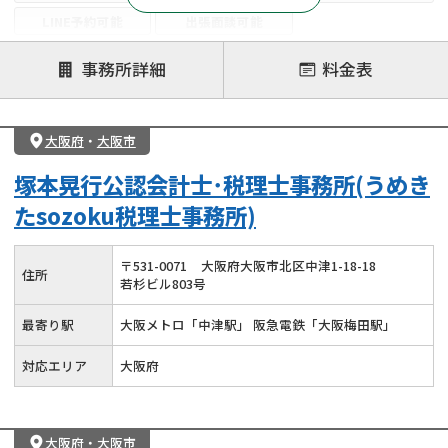
LINE予約可能
出張面談可能
注力案件
事務所詳細
料金表
遺言書作成・遺言執行
相続放棄
相続登記
遺産分割
遺留分侵害額請求
相続税申告
大阪府
・
大阪市
相続手続き
銀行手続き
家族信託
塚本晃行公認会計士･税理士事務所(うめき
成年後見・任意後見
贈与税
生前対策
たsozoku税理士事務所)
相続人調査
相続財産調査
不動産評価(相続不動産)
相続トラブル
〒
531
-
0071
大阪府大阪市北区中津1-18-18
住所
若杉ビル803号
最寄り駅
大阪メトロ「中津駅」 阪急電鉄「大阪梅田駅」
対応エリア
大阪府
大阪府
・
大阪市