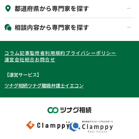
都道府県から
専門家
を探す
初回相談無料
土日祝の相談可能
19時以降電話可能
電話相談可能
北海道・東北
相談内容から
専門家
を探す
LINE予約可能
出張面談可能
関東
北海道
青森県
遺言書作成・遺言執行
相続放棄
コラム記事
監修者
利用規約
プライバシーポリシー
相続登記
遺産分割
東海
岩手県
東京都
宮城県
神奈川県
運営会社
総合お問合せ
遺留分侵害額請求
相続税申告
関西
秋田県
埼玉県
愛知県
山形県
千葉県
静岡県
【運営サービス】
相続手続き
銀行手続き
ツナグ相続
ツナグ離婚弁護士
イエコン
北陸・甲信越
福島県
茨城県
岐阜県
大阪府
群馬県
山梨県
京都府
家族信託
成年後見・任意後見
贈与税
生前対策
中国・四国
栃木県
兵庫県
長野県
奈良県
石川県
相続人調査
相続財産調査
九州・沖縄
滋賀県
福井県
広島県
和歌山県
富山県
岡山県
不動産評価(相続不動産)
相続トラブル
新潟県
山口県
福岡県
三重県
島根県
佐賀県