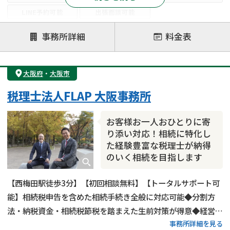
LINE予約可能
出張面談可能
注力案件
事務所詳細
料金表
遺言書作成・遺言執行
相続放棄
相続登記
遺産分割
遺留分侵害額請求
相続税申告
大阪府
・
大阪市
相続手続き
銀行手続き
家族信託
税理士法人FLAP 大阪事務所
成年後見・任意後見
贈与税
生前対策
相続人調査
相続財産調査
不動産評価(相続不動産)
お客様お一人おひとりに寄
相続トラブル
り添い対応！相続に特化し
た経験豊富な税理士が納得
のいく相続を目指します
【西梅田駅徒歩3分】【初回相談無料】【トータルサポート可
能】相続税申告を含めた相続手続き全般に対応可能◆分割方
法・納税資金・相続税節税を踏まえた生前対策が得意◆経営者
事務所詳細を見る
様向けに事業承継サービスも提供◆約40名のスタッフが在籍