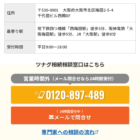
◆相続専門部署あり◆大阪府をはじめ関西エリア全域に対応可
〒
530
-
0001
大阪府大阪市北区梅田2-5-4
住所
能です！
千代田ビル西館8F
地下鉄四つ橋線「西梅田駅」徒歩3分、阪神電鉄「大
最寄り駅
阪梅田駅」徒歩5分、JR「大阪駅」徒歩8分
受付時間
平日9:00～18:00
ツナグ相続相談窓口はこちら
営業時間外
（メール問合せなら24時間受付）
0120-897-489
24時間受付中
メールで問合せ
専門家
への相談の流れ