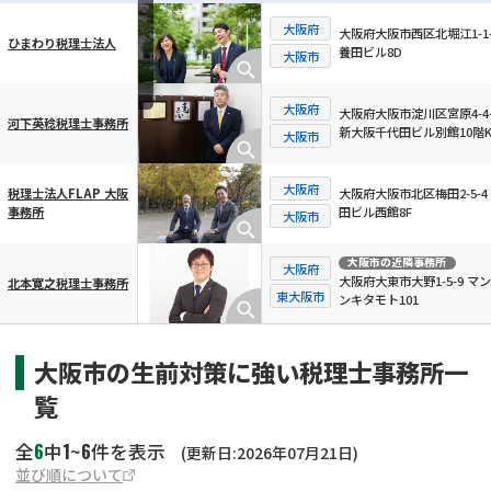
大阪府
大阪府大阪市西区北堀江1-1-
ひまわり税理士法人
養田ビル8D
横スクロール可能
大阪市
大阪府
大阪府大阪市淀川区宮原4-4-
河下英稔税理士事務所
新大阪千代田ビル別館10階
大阪市
大阪府
大阪府大阪市北区梅田2-5-4
税理士法人FLAP 大阪
田ビル西館8F
事務所
大阪市
大阪市
の近隣事務所
大阪府
大阪府大東市大野1-5-9 マ
北本寛之税理士事務所
東大阪市
ンキタモト101
大阪市の生前対策に強い税理士事務所一
覧
6
1
6
全
中
~
件を表示
(更新日:2026年07月21日)
並び順について