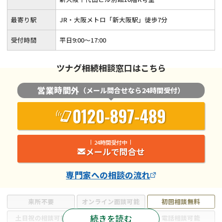
最寄り駅
JR・大阪メトロ「新大阪駅」徒歩7分
受付時間
平日9:00〜17:00
ツナグ相続相談窓口はこちら
営業時間外
（メール問合せなら24時間受付）
0120-897-489
24時間受付中
メールで問合せ
専門家
への相談の流れ
来所不要
オンライン面談可能
初回相談無料
続きを読む
土日祝の相談可能
19時以降電話可能
電話相談可能