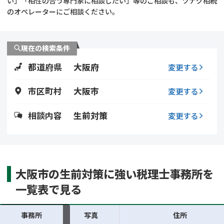
い」「相性の合う専門家に相談したい」等のご相談も、ツナグ相続
遺留分侵害額請求
相続手続き
のオペレーターにご相談ください。
相続手続き
遺言
現在の検索条件
家族信託
遺産分割
都道府県
大阪府
変更する
贈与税
不動産の相続
市区町村
大阪市
変更する
相続人調査
相続登記
相談内容
生前対策
変更する
不動産評価(相続不動
調査・アンケート
産)
大阪市の生前対策に強い税理士事務所を
一覧表で見る
事務所
写真
住所