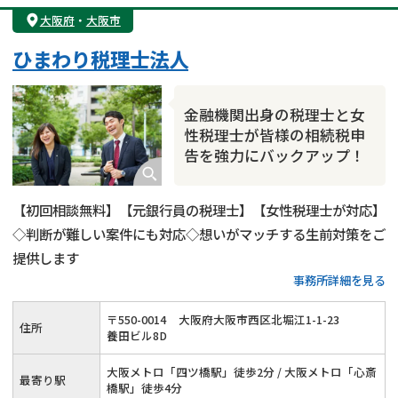
大阪府
・
大阪市
ひまわり税理士法人
金融機関出身の税理士と女
性税理士が皆様の相続税申
告を強力にバックアップ！
【初回相談無料】【元銀行員の税理士】【女性税理士が対応】
◇判断が難しい案件にも対応◇想いがマッチする生前対策をご
提供します
事務所詳細を見る
〒
550
-
0014
大阪府大阪市西区北堀江1-1-23
住所
養田ビル8D
大阪メトロ「四ツ橋駅」徒歩2分 / 大阪メトロ「心斎
最寄り駅
橋駅」徒歩4分