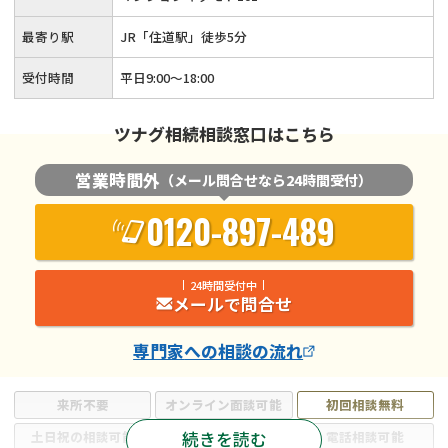
最寄り駅
JR「住道駅」徒歩5分
受付時間
平日9:00～18:00
ツナグ相続相談窓口はこちら
営業時間外
（メール問合せなら24時間受付）
0120-897-489
24時間受付中
メールで問合せ
専門家
への相談の流れ
来所不要
オンライン面談可能
初回相談無料
続きを読む
土日祝の相談可能
19時以降電話可能
電話相談可能