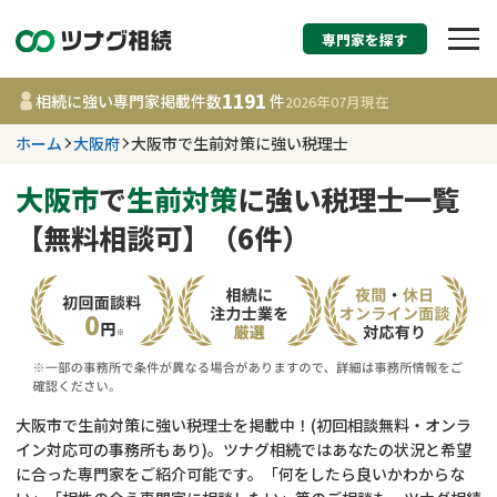
専門家を探す
相続税申告・相続手続
1191
相続に強い専門家掲載件数
件
2026年07月
現在
す
ホーム
大阪府
大阪市で生前対策に強い税理士
大阪府
大阪市
で
生前対策
に強い税理士一覧
【無料相談可】（6件）
1191
事務所
件
更新日 :
2026年07月21日
相談内容で探す
遺言書作成・遺言執行
費用相場
大阪市で生前対策に強い税理士を掲載中！(初回相談無料・オンラ
イン対応可の事務所もあり)。ツナグ相続ではあなたの状況と希望
相続登記
コラム
に合った専門家をご紹介可能です。「何をしたら良いかわからな