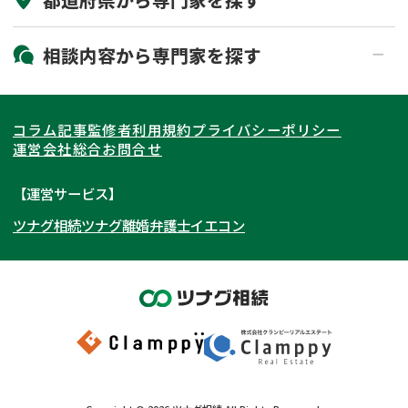
初回相談無料
土日祝の相談可能
19時以降電話可能
電話相談可能
北海道・東北
相談内容から
専門家
を探す
LINE予約可能
出張面談可能
関東
北海道
青森県
遺言書作成・遺言執行
相続放棄
コラム記事
監修者
利用規約
プライバシーポリシー
相続登記
遺産分割
東海
岩手県
東京都
宮城県
神奈川県
運営会社
総合お問合せ
遺留分侵害額請求
相続税申告
関西
秋田県
埼玉県
愛知県
山形県
千葉県
静岡県
【運営サービス】
相続手続き
銀行手続き
ツナグ相続
ツナグ離婚弁護士
イエコン
北陸・甲信越
福島県
茨城県
岐阜県
大阪府
群馬県
山梨県
京都府
家族信託
成年後見・任意後見
贈与税
生前対策
中国・四国
栃木県
兵庫県
長野県
奈良県
石川県
相続人調査
相続財産調査
九州・沖縄
滋賀県
福井県
広島県
和歌山県
富山県
岡山県
不動産評価(相続不動産)
相続トラブル
新潟県
山口県
福岡県
三重県
島根県
佐賀県