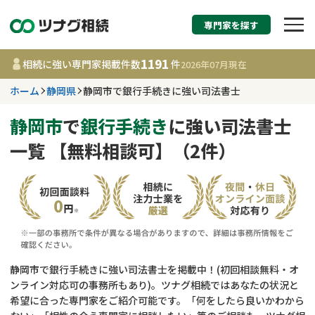
専門家を探す
相続税申告・相続手続
1191
相続に強い専門家掲載件数
件
2026年07月
現在
す
ホーム
静岡県
静岡市で銀行手続きに強い司法書士
静岡県
静岡市
で
銀行手続き
に強い司法書士
一覧 【無料相談可】（2件）
1191
事務所
件
更新日 :
2026年07月21日
相談内容で探す
遺言書作成・遺言執行
費用相場
静岡市で銀行手続きに強い司法書士を掲載中！(初回相談無料・オ
ンライン対応可の事務所もあり)。ツナグ相続ではあなたの状況と
相続登記
コラム
希望に合った専門家をご紹介可能です。「何をしたら良いかわから