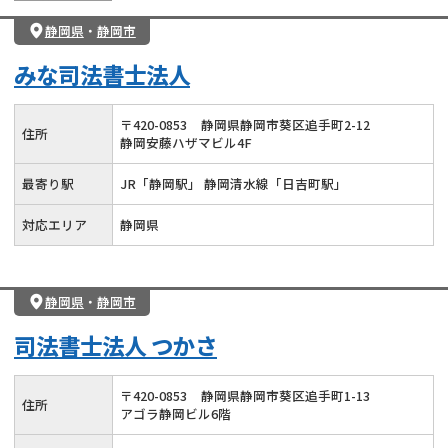
静岡県
・
静岡市
みな司法書士法人
〒
420
-
0853
静岡県静岡市葵区追手町2-12
住所
静岡安藤ハザマビル4F
最寄り駅
JR「静岡駅」 静岡清水線「日吉町駅」
対応エリア
静岡県
静岡県
・
静岡市
司法書士法人 つかさ
〒
420
-
0853
静岡県静岡市葵区追手町1-13
住所
アゴラ静岡ビル6階