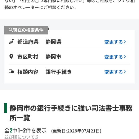
ない」「相性の合う専門家に相談したい」等のご相談も、ツナグ相
遺留分侵害額請求
相続手続き
続のオペレーターにご相談ください。
相続手続き
遺言
現在の検索条件
家族信託
遺産分割
都道府県
静岡県
変更する
贈与税
不動産の相続
市区町村
静岡市
変更する
相続人調査
相続登記
相談内容
銀行手続き
変更する
不動産評価(相続不動
調査・アンケート
産)
静岡市の銀行手続きに強い司法書士事務
所一覧
2
1
2
全
中
~
件を表示
(更新日:2026年07月21日)
並び順について