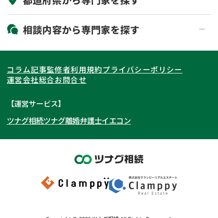
初回相談無料
土日祝の相談可能
19時以降電話可能
電話相談可能
北海道・東北
相談内容から
専門家
を探す
LINE予約可能
出張面談可能
関東
北海道
青森県
遺言書作成・遺言執行
相続放棄
コラム記事
監修者
利用規約
プライバシーポリシー
相続登記
遺産分割
東海
岩手県
東京都
宮城県
神奈川県
運営会社
総合お問合せ
遺留分侵害額請求
相続税申告
関西
秋田県
埼玉県
愛知県
山形県
千葉県
静岡県
【運営サービス】
相続手続き
銀行手続き
ツナグ相続
ツナグ離婚弁護士
イエコン
北陸・甲信越
福島県
茨城県
岐阜県
大阪府
群馬県
山梨県
京都府
家族信託
成年後見・任意後見
贈与税
生前対策
中国・四国
栃木県
兵庫県
長野県
奈良県
石川県
相続人調査
相続財産調査
九州・沖縄
滋賀県
福井県
広島県
和歌山県
富山県
岡山県
不動産評価(相続不動産)
相続トラブル
新潟県
山口県
福岡県
三重県
島根県
佐賀県