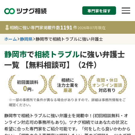
専門家を探す
相続税申告・相続手続
1191
相続に強い専門家掲載件数
件
2026年07月
現在
す
ホーム
静岡県
静岡市で相続トラブルに強い弁護士
静岡県
静岡市
で
相続トラブル
に強い弁護士
一覧 【無料相談可】（2件）
1191
事務所
件
更新日 :
2026年07月21日
相談内容で探す
遺言書作成・遺言執行
費用相場
静岡市で相続トラブルに強い弁護士を掲載中！(初回相談無料・オ
ンライン対応可の事務所もあり)。ツナグ相続ではあなたの状況と
相続登記
コラム
希望に合った専門家をご紹介可能です。「何をしたら良いかわから