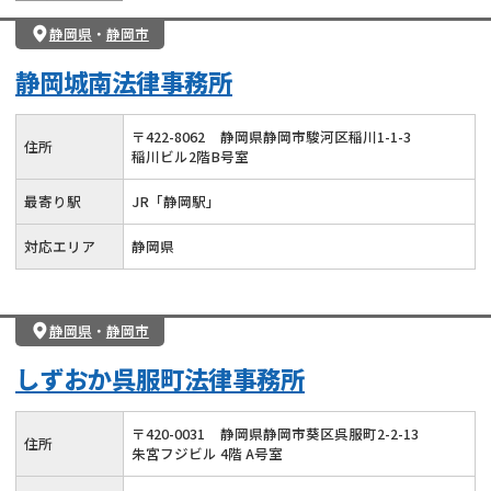
静岡県
・
静岡市
静岡城南法律事務所
〒
422
-
8062
静岡県静岡市駿河区稲川1-1-3
住所
稲川ビル2階B号室
最寄り駅
JR「静岡駅」
対応エリア
静岡県
静岡県
・
静岡市
しずおか呉服町法律事務所
〒
420
-
0031
静岡県静岡市葵区呉服町2-2-13
住所
朱宮フジビル 4階 A号室