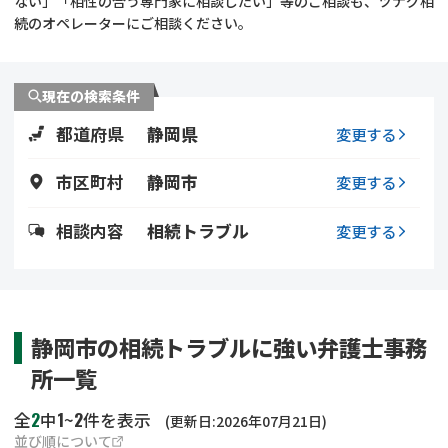
ない」「相性の合う専門家に相談したい」等のご相談も、ツナグ相
遺留分侵害額請求
相続手続き
続のオペレーターにご相談ください。
相続手続き
遺言
現在の検索条件
家族信託
遺産分割
都道府県
静岡県
変更する
贈与税
不動産の相続
市区町村
静岡市
変更する
相続人調査
相続登記
相談内容
相続トラブル
変更する
不動産評価(相続不動
調査・アンケート
産)
静岡市の相続トラブルに強い弁護士事務
所一覧
2
1
2
全
中
~
件を表示
(更新日:2026年07月21日)
並び順について