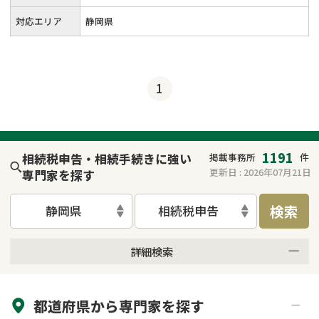
対応エリア
静岡県
1
1191
相続税申告・相続手続きに強い
掲載事務所
件
更新日 :
2026年07月21日
専門家を探す
検索
静岡県
相続税申告
詳細検索
来所不要
オンライン面談可能
都道府県から
専門家
を探す
初回相談無料
土日祝の相談可能