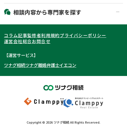
19時以降電話可能
電話相談可能
北海道・東北
相談内容から
専門家
を探す
LINE予約可能
出張面談可能
関東
北海道
青森県
遺言書作成・遺言執行
相続放棄
コラム記事
監修者
利用規約
プライバシーポリシー
相続登記
遺産分割
東海
岩手県
東京都
宮城県
神奈川県
運営会社
総合お問合せ
遺留分侵害額請求
相続税申告
関西
秋田県
埼玉県
愛知県
山形県
千葉県
静岡県
【運営サービス】
相続手続き
銀行手続き
ツナグ相続
ツナグ離婚弁護士
イエコン
北陸・甲信越
福島県
茨城県
岐阜県
大阪府
群馬県
山梨県
京都府
家族信託
成年後見・任意後見
贈与税
生前対策
中国・四国
栃木県
兵庫県
長野県
奈良県
石川県
相続人調査
相続財産調査
九州・沖縄
滋賀県
福井県
広島県
和歌山県
富山県
岡山県
不動産評価(相続不動産)
相続トラブル
新潟県
山口県
福岡県
三重県
島根県
佐賀県
Copyright ©
2026
ツナグ相続
All Rights Reserved.