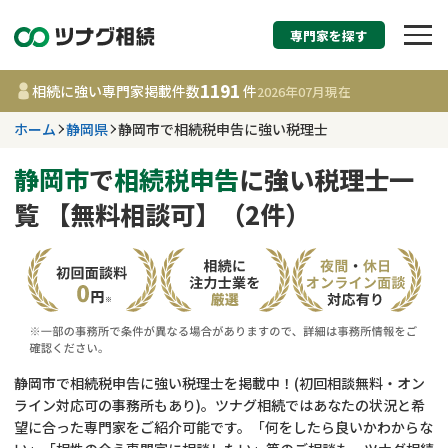
専門家を探す
相続税申告・相続手続
1191
相続に強い専門家掲載件数
件
2026年07月
現在
す
ホーム
静岡県
静岡市で相続税申告に強い税理士
静岡県
静岡市
で
相続税申告
に強い税理士一
覧 【無料相談可】（2件）
1191
事務所
件
更新日 :
2026年07月21日
相談内容で探す
遺言書作成・遺言執行
費用相場
静岡市で相続税申告に強い税理士を掲載中！(初回相談無料・オン
ライン対応可の事務所もあり)。ツナグ相続ではあなたの状況と希
相続登記
コラム
望に合った専門家をご紹介可能です。「何をしたら良いかわからな