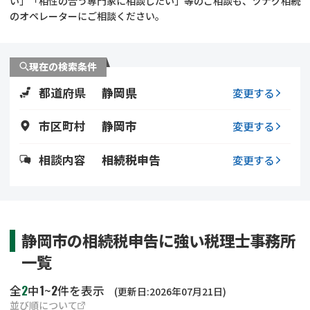
い」「相性の合う専門家に相談したい」等のご相談も、ツナグ相続
遺留分侵害額請求
相続手続き
のオペレーターにご相談ください。
相続手続き
遺言
現在の検索条件
家族信託
遺産分割
都道府県
静岡県
変更する
贈与税
不動産の相続
市区町村
静岡市
変更する
相続人調査
相続登記
相談内容
相続税申告
変更する
不動産評価(相続不動
調査・アンケート
産)
静岡市の相続税申告に強い税理士事務所
一覧
2
1
2
全
中
~
件を表示
(更新日:2026年07月21日)
並び順について