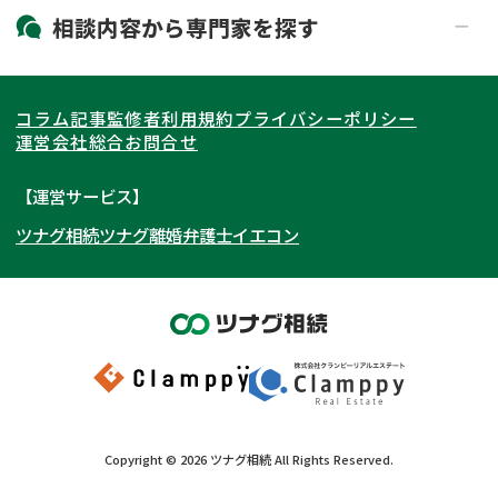
19時以降電話可能
電話相談可能
北海道・東北
相談内容から
専門家
を探す
LINE予約可能
出張面談可能
関東
北海道
青森県
遺言書作成・遺言執行
相続放棄
コラム記事
監修者
利用規約
プライバシーポリシー
相続登記
遺産分割
東海
岩手県
東京都
宮城県
神奈川県
運営会社
総合お問合せ
遺留分侵害額請求
相続税申告
関西
秋田県
埼玉県
愛知県
山形県
千葉県
静岡県
【運営サービス】
相続手続き
銀行手続き
ツナグ相続
ツナグ離婚弁護士
イエコン
北陸・甲信越
福島県
茨城県
岐阜県
大阪府
群馬県
山梨県
京都府
家族信託
成年後見・任意後見
贈与税
生前対策
中国・四国
栃木県
兵庫県
長野県
奈良県
石川県
相続人調査
相続財産調査
九州・沖縄
滋賀県
福井県
広島県
和歌山県
富山県
岡山県
不動産評価(相続不動産)
相続トラブル
新潟県
山口県
福岡県
三重県
島根県
佐賀県
Copyright ©
2026
ツナグ相続
All Rights Reserved.
鳥取県
長崎県
徳島県
熊本県