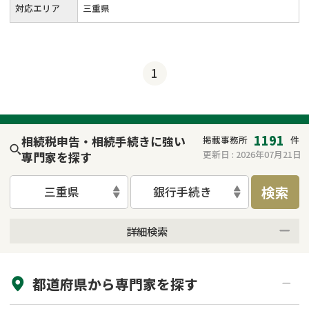
対応エリア
三重県
1
1191
相続税申告・相続手続きに強い
掲載事務所
件
更新日 :
2026年07月21日
専門家を探す
検索
三重県
銀行手続き
詳細検索
来所不要
オンライン面談可能
都道府県から
専門家
を探す
初回相談無料
土日祝の相談可能