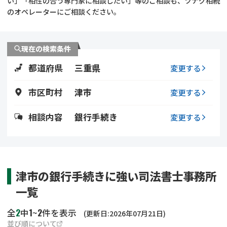
い」「相性の合う専門家に相談したい」等のご相談も、ツナグ相続
遺留分侵害額請求
相続手続き
のオペレーターにご相談ください。
相続手続き
遺言
現在の検索条件
家族信託
遺産分割
都道府県
三重県
変更する
贈与税
不動産の相続
市区町村
津市
変更する
相続人調査
相続登記
相談内容
銀行手続き
変更する
不動産評価(相続不動
調査・アンケート
産)
津市の銀行手続きに強い司法書士事務所
一覧
2
1
2
全
中
~
件を表示
(更新日:2026年07月21日)
並び順について