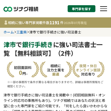
専門家を探す
相続税申告・相続手続
1191
相続に強い専門家掲載件数
件
2026年07月
現在
す
ホーム
三重県
津市で銀行手続きに強い司法書士
三重県
津市
で
銀行手続き
に強い司法書士一
覧 【無料相談可】（2件）
1191
事務所
件
更新日 :
2026年07月21日
相談内容で探す
遺言書作成・遺言執行
費用相場
津市で銀行手続きに強い司法書士を掲載中！(初回相談無料・オン
ライン対応可の事務所もあり)。ツナグ相続ではあなたの状況と希
相続登記
コラム
望に合った専門家をご紹介可能です。「何をしたら良いかわからな