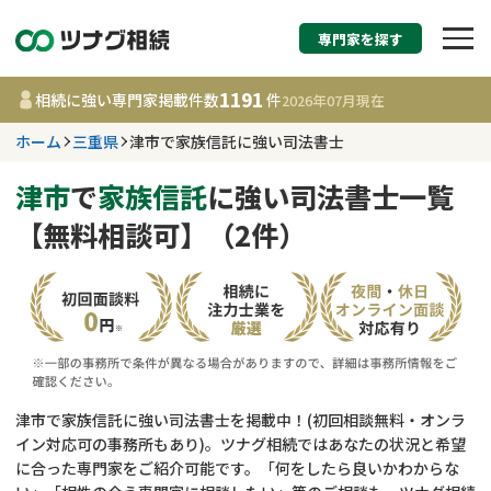
専門家を探す
相続税申告・相続手続
1191
相続に強い専門家掲載件数
件
2026年07月
現在
す
ホーム
三重県
津市で家族信託に強い司法書士
三重県
津市
で
家族信託
に強い司法書士一覧
【無料相談可】（2件）
1191
事務所
件
更新日 :
2026年07月21日
相談内容で探す
遺言書作成・遺言執行
費用相場
津市で家族信託に強い司法書士を掲載中！(初回相談無料・オンラ
イン対応可の事務所もあり)。ツナグ相続ではあなたの状況と希望
相続登記
コラム
に合った専門家をご紹介可能です。「何をしたら良いかわからな