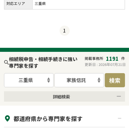
対応エリア
三重県
1
1191
相続税申告・相続手続きに強い
掲載事務所
件
更新日 :
2026年07月21日
専門家を探す
検索
三重県
家族信託
詳細検索
来所不要
オンライン面談可能
都道府県から
専門家
を探す
初回相談無料
土日祝の相談可能