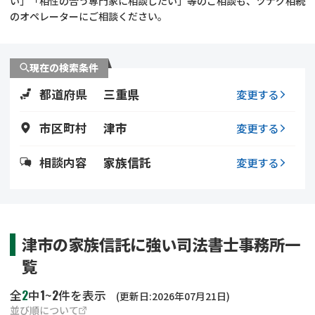
い」「相性の合う専門家に相談したい」等のご相談も、ツナグ相続
遺留分侵害額請求
相続手続き
のオペレーターにご相談ください。
相続手続き
遺言
現在の検索条件
家族信託
遺産分割
都道府県
三重県
変更する
贈与税
不動産の相続
市区町村
津市
変更する
相続人調査
相続登記
相談内容
家族信託
変更する
不動産評価(相続不動
調査・アンケート
産)
津市の家族信託に強い司法書士事務所一
覧
2
1
2
全
中
~
件を表示
(更新日:2026年07月21日)
並び順について