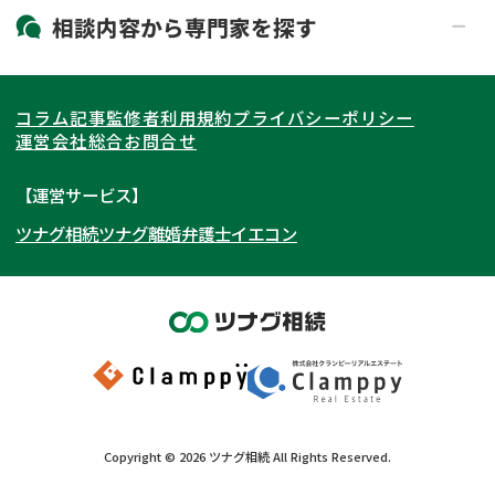
19時以降電話可能
電話相談可能
北海道・東北
相談内容から
専門家
を探す
LINE予約可能
出張面談可能
関東
北海道
青森県
遺言書作成・遺言執行
相続放棄
コラム記事
監修者
利用規約
プライバシーポリシー
相続登記
遺産分割
東海
岩手県
東京都
宮城県
神奈川県
運営会社
総合お問合せ
遺留分侵害額請求
相続税申告
関西
秋田県
埼玉県
愛知県
山形県
千葉県
静岡県
【運営サービス】
相続手続き
銀行手続き
ツナグ相続
ツナグ離婚弁護士
イエコン
北陸・甲信越
福島県
茨城県
岐阜県
大阪府
群馬県
山梨県
京都府
家族信託
成年後見・任意後見
贈与税
生前対策
中国・四国
栃木県
兵庫県
長野県
奈良県
石川県
相続人調査
相続財産調査
九州・沖縄
滋賀県
福井県
広島県
和歌山県
富山県
岡山県
不動産評価(相続不動産)
相続トラブル
新潟県
山口県
福岡県
三重県
島根県
佐賀県
Copyright ©
2026
ツナグ相続
All Rights Reserved.
鳥取県
長崎県
徳島県
熊本県