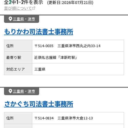
2
1
2
全
中
~
件を表示
(更新日:2026年07月21日)
並び順について
三重県
・
津市
もりかわ司法書士事務所
住所
〒
514
-
0035
三重県津市西丸之内33-14
最寄り駅
近鉄名古屋線「津新町駅」
対応エリア
三重県
三重県
・
津市
さかぐち司法書士事務所
住所
〒
514
-
0834
三重県津市大倉12-13