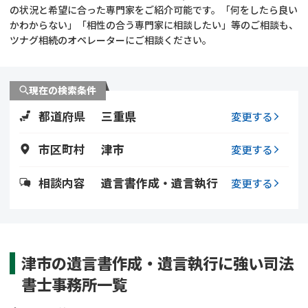
遺留分侵害額請求
相続手続き
の状況と希望に合った専門家をご紹介可能です。「何をしたら良い
かわからない」「相性の合う専門家に相談したい」等のご相談も、
ツナグ相続のオペレーターにご相談ください。
相続手続き
遺言
家族信託
遺産分割
現在の検索条件
都道府県
三重県
贈与税
不動産の相続
変更する
市区町村
津市
変更する
相続人調査
相続登記
相談内容
遺言書作成・遺言執行
変更する
不動産評価(相続不動
調査・アンケート
産)
津市の遺言書作成・遺言執行に強い司法
書士事務所一覧