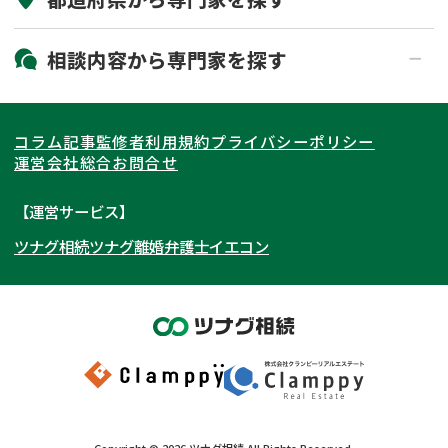
19時以降電話可能
電話相談可能
北海道・東北
相談内容から
専門家
を探す
LINE予約可能
出張面談可能
関東
北海道
青森県
遺言書作成・遺言執行
相続放棄
コラム記事
監修者
利用規約
プライバシーポリシー
相続登記
遺産分割
東海
岩手県
東京都
宮城県
神奈川県
運営会社
総合お問合せ
遺留分侵害額請求
相続税申告
関西
秋田県
埼玉県
愛知県
山形県
千葉県
静岡県
【運営サービス】
相続手続き
銀行手続き
ツナグ相続
ツナグ離婚弁護士
イエコン
北陸・甲信越
福島県
茨城県
岐阜県
大阪府
群馬県
山梨県
京都府
家族信託
成年後見・任意後見
贈与税
生前対策
中国・四国
栃木県
兵庫県
長野県
奈良県
石川県
相続人調査
相続財産調査
九州・沖縄
滋賀県
福井県
広島県
和歌山県
富山県
岡山県
不動産評価(相続不動産)
相続トラブル
新潟県
山口県
福岡県
三重県
島根県
佐賀県
Copyright ©
2026
ツナグ相続
All Rights Reserved.