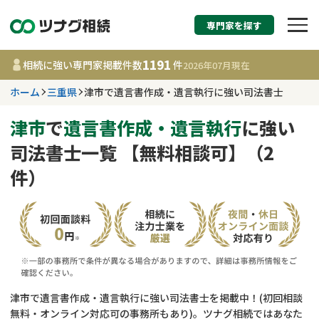
専門家を探す
相続税申告・相続手続
1191
相続に強い専門家掲載件数
件
2026年07月
現在
す
ホーム
三重県
津市で遺言書作成・遺言執行に強い司法書士
三重県
津市
で
遺言書作成・遺言執行
に強い
司法書士一覧 【無料相談可】（2
1191
事務所
件
件）
更新日 :
2026年07月21日
相談内容で探す
遺言書作成・遺言執行
費用相場
相続登記
コラム
津市で遺言書作成・遺言執行に強い司法書士を掲載中！(初回相談
無料・オンライン対応可の事務所もあり)。ツナグ相続ではあなた