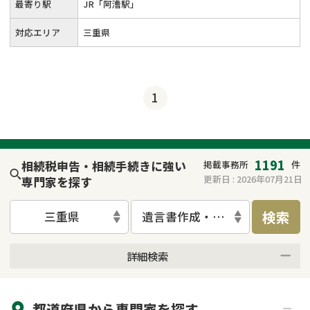
最寄り駅
JR「阿漕駅」
対応エリア
三重県
1
1191
相続税申告・相続手続きに強い
掲載事務所
件
更新日 :
2026年07月21日
専門家を探す
検索
三重県
遺言書作成・遺言執行
詳細検索
来所不要
オンライン面談可能
都道府県から
専門家
を探す
初回相談無料
土日祝の相談可能