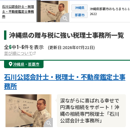
石川公認会計士・税理
沖縄県
沖縄県那覇市おもろまち1-1-
士・不動産鑑定士事務
2622
横スクロール可能
那覇市
所
沖縄県の贈与税に強い税理士事務所一覧
6
1
6
全
中
~
件を表示
(更新日:2026年07月21日)
並び順について
沖縄県
・
那覇市
石川公認会計士・税理士・不動産鑑定士事
務所
涙ながらに喜ばれる幸せで
円満な相続をサポート！沖
縄の相続専門税理士「石川
公認会計士事務所」