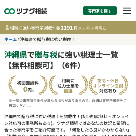
専門家を探す
相続税申告・相続手続
1191
相続に強い専門家掲載件数
件
2026年07月
現在
す
ホーム
沖縄県で贈与税に強い税理士
沖縄県
沖縄県
で
贈与税
に強い税理士一覧
【無料相談可】（6件）
1191
事務所
件
更新日 :
2026年07月21日
相談内容で探す
遺言書作成・遺言執行
費用相場
沖縄県で贈与税に強い税理士を掲載中！(初回相談無料・オンライ
ン対応可の事務所もあり)。ツナグ相続ではあなたの状況と希望に
相続登記
コラム
合った専門家をご紹介可能です。「何をしたら良いかわからない」