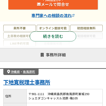
メールで問合せ
専門家
への相談の流れ
来所不要
オンライン面談可能
初回相談無料
続きを読む
土日祝の相談可能
19時以降電話可能
電話相談可能
LINE予約可能
出張面談可能
注力案件
事務所詳細
遺言書作成・遺言執行
相続放棄
相続登記
遺産分割
遺留分侵害額請求
相続税申告
沖縄県
・
南風原町
相続手続き
銀行手続き
家族信託
下地寛税理士事務所
成年後見・任意後見
贈与税
生前対策
相続人調査
相続財産調査
不動産評価(相続不動産)
〒
901
-
1111
沖縄県島尻郡南風原町兼城293
住所
シュエダゴンキャッスル池原･梅105
相続トラブル