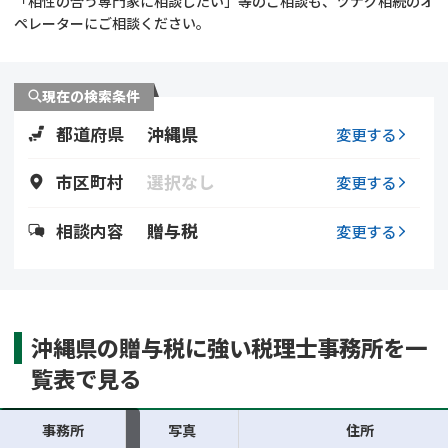
「相性の合う専門家に相談したい」等のご相談も、ツナグ相続のオ
遺留分侵害額請求
相続手続き
ペレーターにご相談ください。
相続手続き
遺言
現在の検索条件
家族信託
遺産分割
都道府県
沖縄県
変更する
贈与税
不動産の相続
市区町村
選択なし
変更する
相続人調査
相続登記
相談内容
贈与税
変更する
不動産評価(相続不動
調査・アンケート
産)
沖縄県の贈与税に強い税理士事務所を一
覧表で見る
事務所
写真
住所