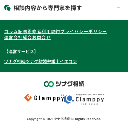
19時以降電話可能
電話相談可能
北海道・東北
相談内容から
専門家
を探す
LINE予約可能
出張面談可能
関東
北海道
青森県
遺言書作成・遺言執行
相続放棄
コラム記事
監修者
利用規約
プライバシーポリシー
相続登記
遺産分割
東海
岩手県
東京都
宮城県
神奈川県
運営会社
総合お問合せ
遺留分侵害額請求
相続税申告
関西
秋田県
埼玉県
愛知県
山形県
千葉県
静岡県
【運営サービス】
相続手続き
銀行手続き
ツナグ相続
ツナグ離婚弁護士
イエコン
北陸・甲信越
福島県
茨城県
岐阜県
大阪府
群馬県
山梨県
京都府
家族信託
成年後見・任意後見
贈与税
生前対策
中国・四国
栃木県
兵庫県
長野県
奈良県
石川県
相続人調査
相続財産調査
九州・沖縄
滋賀県
福井県
広島県
和歌山県
富山県
岡山県
不動産評価(相続不動産)
相続トラブル
新潟県
山口県
福岡県
三重県
島根県
佐賀県
Copyright ©
2026
ツナグ相続
All Rights Reserved.
鳥取県
長崎県
徳島県
熊本県