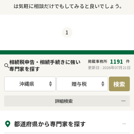
は気軽に相談だけでもしてみると良いでしょう。
1
1191
相続税申告・相続手続きに強い
掲載事務所
件
更新日 :
2026年07月21日
専門家を探す
検索
沖縄県
贈与税
詳細検索
来所不要
オンライン面談可能
都道府県から
専門家
を探す
初回相談無料
土日祝の相談可能