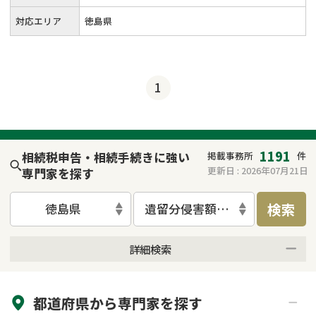
対応エリア
徳島県
1
1191
相続税申告・相続手続きに強い
掲載事務所
件
更新日 :
2026年07月21日
専門家を探す
検索
徳島県
遺留分侵害額請求
詳細検索
来所不要
オンライン面談可能
都道府県から
専門家
を探す
初回相談無料
土日祝の相談可能