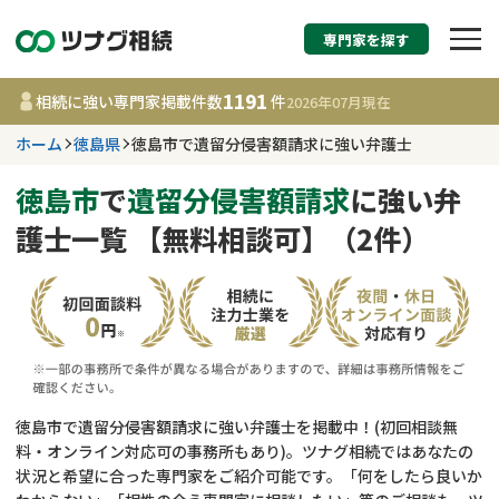
専門家を探す
相続税申告・相続手続
1191
相続に強い専門家掲載件数
件
2026年07月
現在
す
ホーム
徳島県
徳島市で遺留分侵害額請求に強い弁護士
徳島県
徳島市
で
遺留分侵害額請求
に強い弁
護士一覧 【無料相談可】（2件）
1191
事務所
件
更新日 :
2026年07月21日
相談内容で探す
遺言書作成・遺言執行
費用相場
徳島市で遺留分侵害額請求に強い弁護士を掲載中！(初回相談無
料・オンライン対応可の事務所もあり)。ツナグ相続ではあなたの
相続登記
コラム
状況と希望に合った専門家をご紹介可能です。「何をしたら良いか