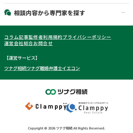
19時以降電話可能
電話相談可能
北海道・東北
相談内容から
専門家
を探す
LINE予約可能
出張面談可能
関東
北海道
青森県
遺言書作成・遺言執行
相続放棄
コラム記事
監修者
利用規約
プライバシーポリシー
相続登記
遺産分割
東海
岩手県
東京都
宮城県
神奈川県
運営会社
総合お問合せ
遺留分侵害額請求
相続税申告
関西
秋田県
埼玉県
愛知県
山形県
千葉県
静岡県
【運営サービス】
相続手続き
銀行手続き
ツナグ相続
ツナグ離婚弁護士
イエコン
北陸・甲信越
福島県
茨城県
岐阜県
大阪府
群馬県
山梨県
京都府
家族信託
成年後見・任意後見
贈与税
生前対策
中国・四国
栃木県
兵庫県
長野県
奈良県
石川県
相続人調査
相続財産調査
九州・沖縄
滋賀県
福井県
広島県
和歌山県
富山県
岡山県
不動産評価(相続不動産)
相続トラブル
新潟県
山口県
福岡県
三重県
島根県
佐賀県
Copyright ©
2026
ツナグ相続
All Rights Reserved.