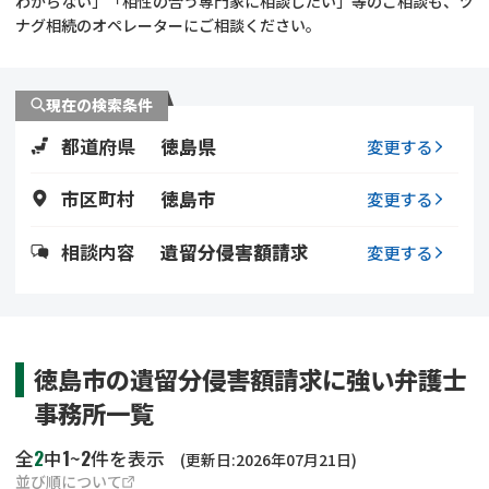
わからない」「相性の合う専門家に相談したい」等のご相談も、ツ
遺留分侵害額請求
相続手続き
ナグ相続のオペレーターにご相談ください。
相続手続き
遺言
現在の検索条件
家族信託
遺産分割
都道府県
徳島県
変更する
贈与税
不動産の相続
市区町村
徳島市
変更する
相続人調査
相続登記
相談内容
遺留分侵害額請求
変更する
不動産評価(相続不動
調査・アンケート
産)
徳島市の遺留分侵害額請求に強い弁護士
事務所一覧
2
1
2
全
中
~
件を表示
(更新日:2026年07月21日)
並び順について