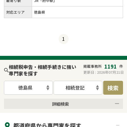
最寄り駅
JR「府中駅」
対応エリア
徳島県
1
1191
相続税申告・相続手続きに強い
掲載事務所
件
更新日 :
2026年07月21日
専門家を探す
検索
徳島県
相続登記
詳細検索
来所不要
オンライン面談可能
都道府県から
専門家
を探す
初回相談無料
土日祝の相談可能