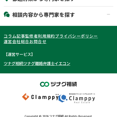
19時以降電話可能
電話相談可能
北海道・東北
相談内容から
専門家
を探す
LINE予約可能
出張面談可能
関東
北海道
青森県
遺言書作成・遺言執行
相続放棄
コラム記事
監修者
利用規約
プライバシーポリシー
相続登記
遺産分割
東海
岩手県
東京都
宮城県
神奈川県
運営会社
総合お問合せ
遺留分侵害額請求
相続税申告
関西
秋田県
埼玉県
愛知県
山形県
千葉県
静岡県
【運営サービス】
相続手続き
銀行手続き
ツナグ相続
ツナグ離婚弁護士
イエコン
北陸・甲信越
福島県
茨城県
岐阜県
大阪府
群馬県
山梨県
京都府
家族信託
成年後見・任意後見
贈与税
生前対策
中国・四国
栃木県
兵庫県
長野県
奈良県
石川県
相続人調査
相続財産調査
九州・沖縄
滋賀県
福井県
広島県
和歌山県
富山県
岡山県
不動産評価(相続不動産)
相続トラブル
新潟県
山口県
福岡県
三重県
島根県
佐賀県
Copyright ©
2026
ツナグ相続
All Rights Reserved.