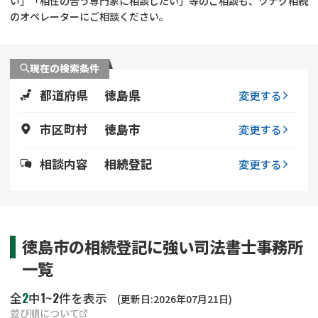
い」「相性の合う専門家に相談したい」等のご相談も、ツナグ相続
遺留分侵害額請求
相続手続き
のオペレーターにご相談ください。
相続手続き
遺言
現在の検索条件
家族信託
遺産分割
都道府県
徳島県
変更する
贈与税
不動産の相続
市区町村
徳島市
変更する
相続人調査
相続登記
相談内容
相続登記
変更する
不動産評価(相続不動
調査・アンケート
産)
徳島市の相続登記に強い司法書士事務所
一覧
2
1
2
全
中
~
件を表示
(更新日:2026年07月21日)
並び順について