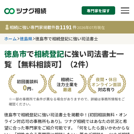
専門家を探す
相続税申告・相続手続
1191
相続に強い専門家掲載件数
件
2026年07月
現在
す
ホーム
徳島県
徳島市で相続登記に強い司法書士
徳島県
徳島市
で
相続登記
に強い司法書士一
覧 【無料相談可】（2件）
1191
事務所
件
更新日 :
2026年07月21日
相談内容で探す
遺言書作成・遺言執行
費用相場
徳島市で相続登記に強い司法書士を掲載中！(初回相談無料・オン
ライン対応可の事務所もあり)。ツナグ相続ではあなたの状況と希
相続登記
コラム
望に合った専門家をご紹介可能です。「何をしたら良いかわからな