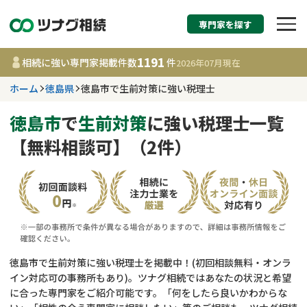
専門家を探す
相続税申告・相続手続
1191
相続に強い専門家掲載件数
件
2026年07月
現在
す
ホーム
徳島県
徳島市で生前対策に強い税理士
徳島県
徳島市
で
生前対策
に強い税理士一覧
【無料相談可】（2件）
1191
事務所
件
更新日 :
2026年07月21日
相談内容で探す
遺言書作成・遺言執行
費用相場
徳島市で生前対策に強い税理士を掲載中！(初回相談無料・オンラ
イン対応可の事務所もあり)。ツナグ相続ではあなたの状況と希望
相続登記
コラム
に合った専門家をご紹介可能です。「何をしたら良いかわからな