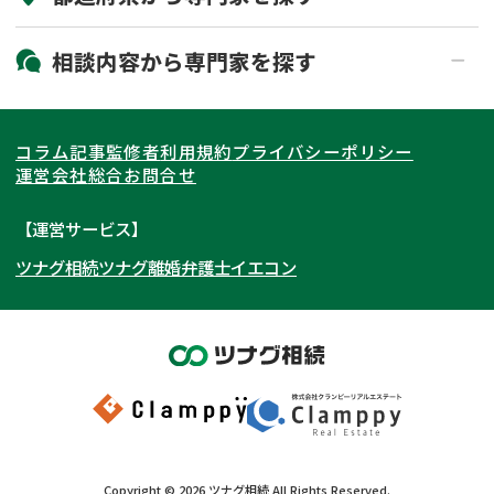
19時以降電話可能
電話相談可能
北海道・東北
相談内容から
専門家
を探す
LINE予約可能
出張面談可能
関東
北海道
青森県
遺言書作成・遺言執行
相続放棄
コラム記事
監修者
利用規約
プライバシーポリシー
相続登記
遺産分割
東海
岩手県
東京都
宮城県
神奈川県
運営会社
総合お問合せ
遺留分侵害額請求
相続税申告
関西
秋田県
埼玉県
愛知県
山形県
千葉県
静岡県
【運営サービス】
相続手続き
銀行手続き
ツナグ相続
ツナグ離婚弁護士
イエコン
北陸・甲信越
福島県
茨城県
岐阜県
大阪府
群馬県
山梨県
京都府
家族信託
成年後見・任意後見
贈与税
生前対策
中国・四国
栃木県
兵庫県
長野県
奈良県
石川県
相続人調査
相続財産調査
九州・沖縄
滋賀県
福井県
広島県
和歌山県
富山県
岡山県
不動産評価(相続不動産)
相続トラブル
新潟県
山口県
福岡県
三重県
島根県
佐賀県
Copyright ©
2026
ツナグ相続
All Rights Reserved.