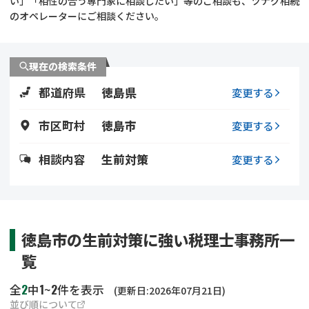
い」「相性の合う専門家に相談したい」等のご相談も、ツナグ相続
遺留分侵害額請求
相続手続き
のオペレーターにご相談ください。
相続手続き
遺言
現在の検索条件
家族信託
遺産分割
都道府県
徳島県
変更する
贈与税
不動産の相続
市区町村
徳島市
変更する
相続人調査
相続登記
相談内容
生前対策
変更する
不動産評価(相続不動
調査・アンケート
産)
徳島市の生前対策に強い税理士事務所一
覧
2
1
2
全
中
~
件を表示
(更新日:2026年07月21日)
並び順について