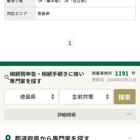
最寄り駅
JR「蔵本駅」 JR「佐古駅」
対応エリア
徳島県
1
1191
相続税申告・相続手続きに強い
掲載事務所
件
更新日 :
2026年07月21日
専門家を探す
検索
徳島県
生前対策
詳細検索
来所不要
オンライン面談可能
都道府県から
専門家
を探す
初回相談無料
土日祝の相談可能