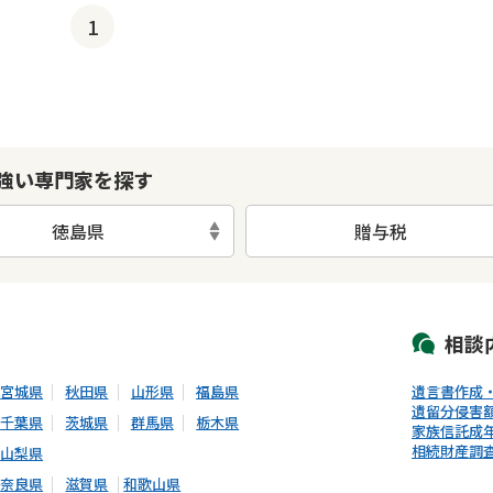
1
強い専門家を探す
徳島県
贈与税
初回相談無料
土日祝の相談可能
19時以降電話可能
電話相談可能
LIN
相談
宮城県
秋田県
山形県
福島県
遺言書作成
遺留分侵害
千葉県
茨城県
群馬県
栃木県
家族信託
成
相続財産調
山梨県
奈良県
滋賀県
和歌山県