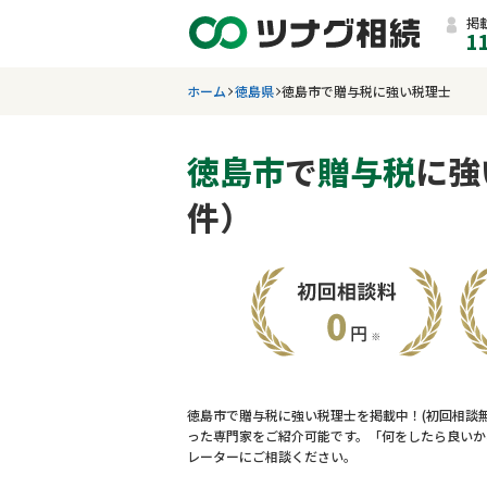
掲
1
ホーム
徳島県
徳島市で贈与税に強い税理士
徳島市
で
贈与税
に強
件）
徳島市で贈与税に強い税理士を掲載中！(初回相談
った専門家をご紹介可能です。「何をしたら良いか
レーターにご相談ください。