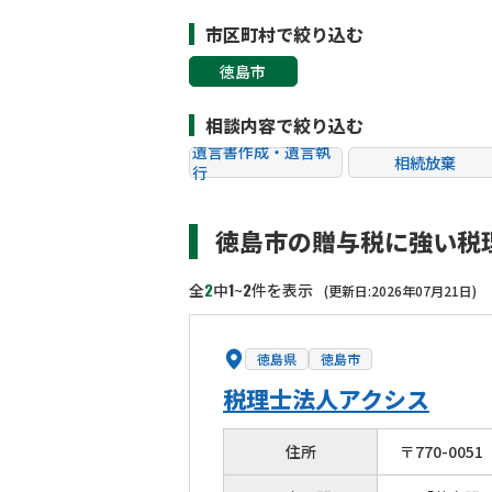
市区町村で絞り込む
徳島市
相談内容で絞り込む
遺言書作成・遺言執
相続放棄
行
相続税申告
相続手続き
徳島市の贈与税に強い税
贈与税
生前対策
相続トラブル
2
1
2
全
中
~
件を表示
(更新日:2026年07月21日)
徳島県
徳島市
税理士法人アクシス
住所
〒
770
-
0051