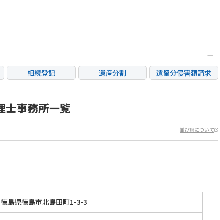
相続登記
遺産分割
遺留分侵害額請求
銀行手続き
家族信託
成年後見・任意後見
不動産評価(相続不動
理士事務所一覧
相続人調査
相続財産調査
産)
並び順について
徳島県徳島市北島田町1-3-3