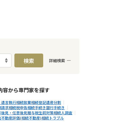
検索
詳細検索
E予約可能
出張面談可能
内容から
専門家
を探す
・遺言執行
相続放棄
相続登記
遺産分割
額請求
相続税申告
相続手続き
銀行手続き
年後見・任意後見
贈与税
生前対策
相続人調査
査
不動産評価(相続不動産)
相続トラブル