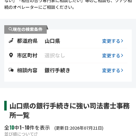
ない」「相性の合う専門家に相談したい」等のご相談も、ツナグ相
遺留分侵害額請求
相続手続き
続のオペレーターにご相談ください。
相続手続き
遺言
現在の検索条件
家族信託
遺産分割
都道府県
山口県
変更する
贈与税
不動産の相続
市区町村
選択なし
変更する
相続人調査
相続登記
相談内容
銀行手続き
変更する
不動産評価(相続不動
調査・アンケート
産)
山口県の銀行手続きに強い司法書士事務
所一覧
10
1
10
全
中
~
件を表示
(更新日:2026年07月21日)
並び順について