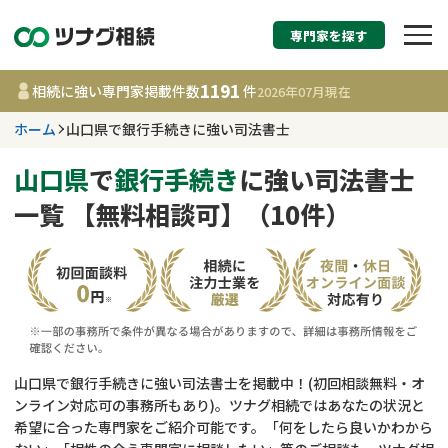
専門家を探す
相続税申告・相続手続
1191
相続に強い専門家掲載件数
件
2026年07月
現在
す
ホーム
山口県で銀行手続きに強い司法書士
山口県
山口県
で
銀行手続き
に強い司法書士
一覧 【無料相談可】（10件）
1191
事務所
件
更新日 :
2026年07月21日
相談内容で探す
遺言書作成・遺言執行
費用相場
山口県で銀行手続きに強い司法書士を掲載中！(初回相談無料・オ
ンライン対応可の事務所もあり)。ツナグ相続ではあなたの状況と
相続登記
コラム
希望に合った専門家をご紹介可能です。「何をしたら良いかわから