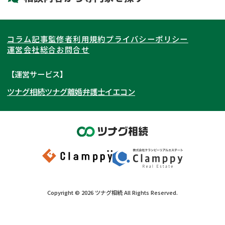
LINE予約可能
出張面談可能
関東
北海道
青森県
遺言書作成・遺言執行
相続放棄
コラム記事
監修者
利用規約
プライバシーポリシー
相続登記
遺産分割
東海
岩手県
東京都
宮城県
神奈川県
運営会社
総合お問合せ
遺留分侵害額請求
相続税申告
関西
秋田県
埼玉県
愛知県
山形県
千葉県
静岡県
【運営サービス】
相続手続き
銀行手続き
ツナグ相続
ツナグ離婚弁護士
イエコン
北陸・甲信越
福島県
茨城県
岐阜県
大阪府
群馬県
山梨県
京都府
家族信託
成年後見・任意後見
贈与税
生前対策
中国・四国
栃木県
兵庫県
長野県
奈良県
石川県
相続人調査
相続財産調査
九州・沖縄
滋賀県
福井県
広島県
和歌山県
富山県
岡山県
不動産評価(相続不動産)
相続トラブル
新潟県
山口県
福岡県
三重県
島根県
佐賀県
Copyright ©
2026
ツナグ相続
All Rights Reserved.
鳥取県
長崎県
徳島県
熊本県