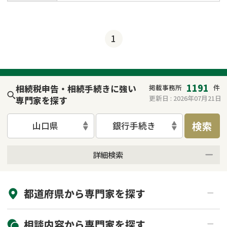
1
1191
相続税申告・相続手続きに強い
掲載事務所
件
更新日 :
2026年07月21日
専門家を探す
検索
山口県
銀行手続き
詳細検索
来所不要
オンライン面談可能
都道府県から
専門家
を探す
初回相談無料
土日祝の相談可能
19時以降電話可能
電話相談可能
北海道・東北
相談内容から
専門家
を探す