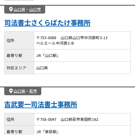
山口県
・
山口市
司法書士さくらばたけ事務所
〒
753
-
0088
山口県山口市中河原町3-13
住所
ベルエール中河原2-B
最寄り駅
JR「山口駅」
対応エリア
山口県
山口県
・
萩市
吉武要一司法書士事務所
住所
〒
758
-
0047
山口県萩市東田町162
最寄り駅
JR「東萩駅」