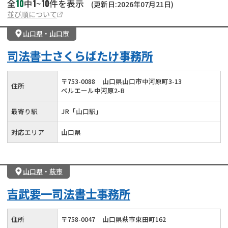
10
1
10
全
中
~
件を表示
(更新日:2026年07月21日)
並び順について
山口県
・
山口市
司法書士さくらばたけ事務所
〒
753
-
0088
山口県山口市中河原町3-13
住所
ベルエール中河原2-B
最寄り駅
JR「山口駅」
対応エリア
山口県
山口県
・
萩市
吉武要一司法書士事務所
住所
〒
758
-
0047
山口県萩市東田町162