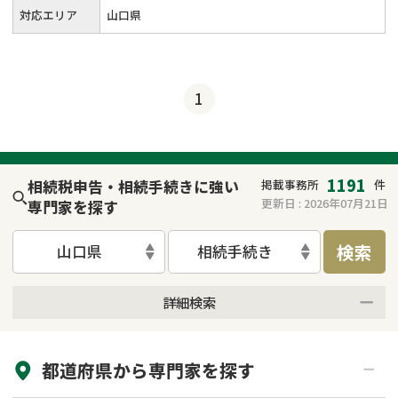
対応エリア
山口県
1
1191
相続税申告・相続手続きに強い
掲載事務所
件
更新日 :
2026年07月21日
専門家を探す
検索
山口県
相続手続き
詳細検索
来所不要
オンライン面談可能
都道府県から
専門家
を探す
初回相談無料
土日祝の相談可能