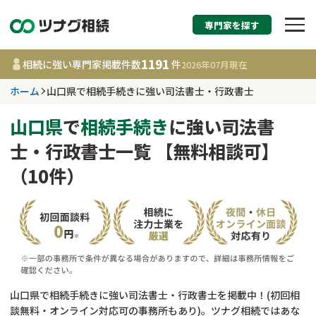
専門家を探す
相続税申告・相続手続
1191
相続に強い専門家掲載件数
件
2026年07月
現在
す
ホーム
山口県で相続手続きに強い司法書士・行政書士
山口県
山口県
で
相続手続き
に強い司法書
士・行政書士一覧 【無料相談可】
1191
事務所
件
（10件）
更新日 :
2026年07月21日
相談内容で探す
遺言書作成・遺言執行
費用相場
相続登記
コラム
山口県で相続手続きに強い司法書士・行政書士を掲載中！(初回相
談無料・オンライン対応可の事務所もあり)。ツナグ相続ではあな