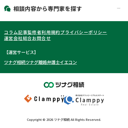
19時以降電話可能
電話相談可能
北海道・東北
相談内容から
専門家
を探す
LINE予約可能
出張面談可能
関東
北海道
青森県
遺言書作成・遺言執行
相続放棄
コラム記事
監修者
利用規約
プライバシーポリシー
相続登記
遺産分割
東海
岩手県
東京都
宮城県
神奈川県
運営会社
総合お問合せ
遺留分侵害額請求
相続税申告
関西
秋田県
埼玉県
愛知県
山形県
千葉県
静岡県
【運営サービス】
相続手続き
銀行手続き
ツナグ相続
ツナグ離婚弁護士
イエコン
北陸・甲信越
福島県
茨城県
岐阜県
大阪府
群馬県
山梨県
京都府
家族信託
成年後見・任意後見
贈与税
生前対策
中国・四国
栃木県
兵庫県
長野県
奈良県
石川県
相続人調査
相続財産調査
九州・沖縄
滋賀県
福井県
広島県
和歌山県
富山県
岡山県
不動産評価(相続不動産)
相続トラブル
新潟県
山口県
福岡県
三重県
島根県
佐賀県
Copyright ©
2026
ツナグ相続
All Rights Reserved.
鳥取県
長崎県
徳島県
熊本県