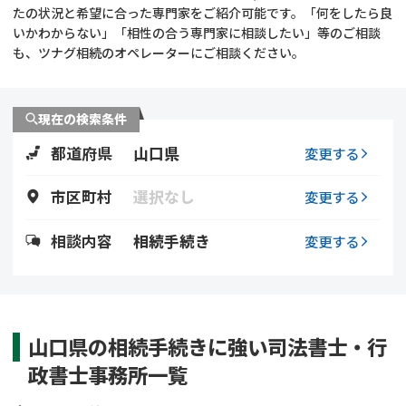
遺留分侵害額請求
相続手続き
たの状況と希望に合った専門家をご紹介可能です。「何をしたら良
いかわからない」「相性の合う専門家に相談したい」等のご相談
も、ツナグ相続のオペレーターにご相談ください。
相続手続き
遺言
家族信託
遺産分割
現在の検索条件
都道府県
山口県
贈与税
不動産の相続
変更する
市区町村
選択なし
変更する
相続人調査
相続登記
相談内容
相続手続き
変更する
不動産評価(相続不動
調査・アンケート
産)
山口県の相続手続きに強い司法書士・行
政書士事務所一覧