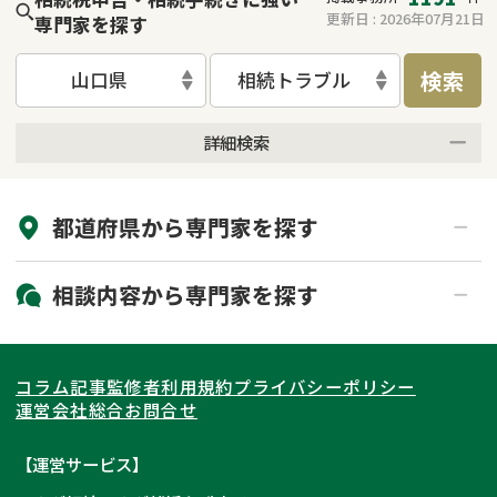
更新日 :
2026年07月21日
専門家を探す
検索
山口県
相続トラブル
詳細検索
来所不要
オンライン面談可能
都道府県から
専門家
を探す
初回相談無料
土日祝の相談可能
19時以降電話可能
電話相談可能
北海道・東北
相談内容から
専門家
を探す
LINE予約可能
出張面談可能
関東
北海道
青森県
遺言書作成・遺言執行
相続放棄
コラム記事
監修者
利用規約
プライバシーポリシー
相続登記
遺産分割
東海
岩手県
東京都
宮城県
神奈川県
運営会社
総合お問合せ
遺留分侵害額請求
相続税申告
関西
秋田県
埼玉県
愛知県
山形県
千葉県
静岡県
【運営サービス】
相続手続き
銀行手続き