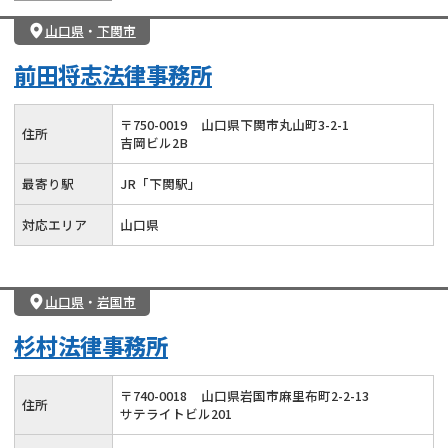
山口県
・
下関市
前田将志法律事務所
〒
750
-
0019
山口県下関市丸山町3-2-1
住所
吉岡ビル2B
最寄り駅
JR「下関駅」
対応エリア
山口県
山口県
・
岩国市
杉村法律事務所
〒
740
-
0018
山口県岩国市麻里布町2-2-13
住所
サテライトビル201