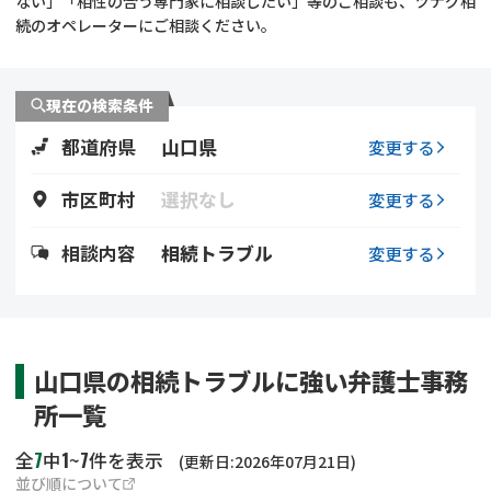
ない」「相性の合う専門家に相談したい」等のご相談も、ツナグ相
遺留分侵害額請求
相続手続き
続のオペレーターにご相談ください。
相続手続き
遺言
現在の検索条件
家族信託
遺産分割
都道府県
山口県
変更する
贈与税
不動産の相続
市区町村
選択なし
変更する
相続人調査
相続登記
相談内容
相続トラブル
変更する
不動産評価(相続不動
調査・アンケート
産)
山口県の相続トラブルに強い弁護士事務
所一覧
7
1
7
全
中
~
件を表示
(更新日:2026年07月21日)
並び順について