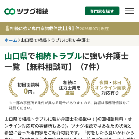
専門家を探す
相続税申告・相続手続
1191
相続に強い専門家掲載件数
件
2026年07月
現在
す
ホーム
山口県で相続トラブルに強い弁護士
山口県
山口県
で
相続トラブル
に強い弁護士
一覧 【無料相談可】（7件）
1191
事務所
件
更新日 :
2026年07月21日
相談内容で探す
遺言書作成・遺言執行
費用相場
山口県で相続トラブルに強い弁護士を掲載中！(初回相談無料・オ
ンライン対応可の事務所もあり)。ツナグ相続ではあなたの状況と
相続登記
コラム
希望に合った専門家をご紹介可能です。「何をしたら良いかわから