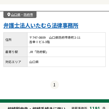
山口県
・
防府市
弁護士法人いたむら法律事務所
〒
747
-
0809
山口県防府市寿町2-11
住所
吉幸Ⅱビル3階
最寄り駅
JR「防府駅」
対応エリア
山口県
1
1191
相続税申告・相続手続きに強い
掲載事務所
件