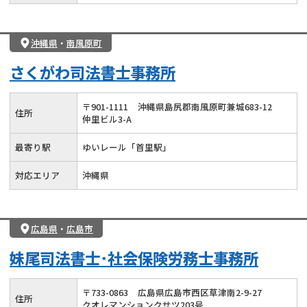
沖縄県
・
南風原町
さくがわ司法書士事務所
〒
901
-
1111
沖縄県島尻郡南風原町兼城683-12
住所
仲里ビル3-A
最寄り駅
ゆいレール「首里駅」
対応エリア
沖縄県
広島県
・
広島市
妹尾司法書士･社会保険労務士事務所
〒
733
-
0863
広島県広島市西区草津南2-9-27
住所
クオレマンションクサツ203号