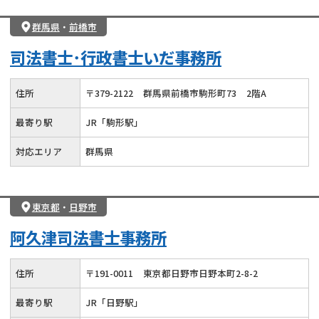
群馬県
・
前橋市
司法書士･行政書士いだ事務所
住所
〒
379
-
2122
群馬県前橋市駒形町73
2階A
最寄り駅
JR「駒形駅」
対応エリア
群馬県
東京都
・
日野市
阿久津司法書士事務所
住所
〒
191
-
0011
東京都日野市日野本町2-8-2
最寄り駅
JR「日野駅」