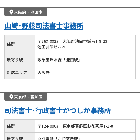
大阪府
・
池田市
山崎･野藤司法書士事務所
〒
563
-
0025
大阪府池田市城南1-8-23
住所
池田共栄ビル2F
最寄り駅
阪急宝塚本線「池田駅」
対応エリア
大阪府
東京都
・
葛飾区
司法書士･行政書士かつしか事務所
住所
〒
124
-
0003
東京都葛飾区お花茶屋1-1-8
最寄り駅
京成電鉄「お花茶屋駅」