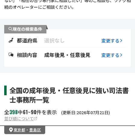
ない」「相性の合う専門家に相談したい」等のご相談も、ツナグ相
遺留分侵害額請求
相続手続き
続のオペレーターにご相談ください。
相続手続き
遺言
現在の検索条件
家族信託
遺産分割
都道府県
選択なし
変更する
贈与税
不動産の相続
相談内容
成年後見・任意後見
変更する
相続人調査
相続登記
不動産評価(相続不動
調査・アンケート
全国の成年後見・任意後見に強い司法書
産)
士事務所一覧
398
61
90
全
中
~
件を表示
(更新日:2026年07月21日)
並び順について
東京都
・
豊島区