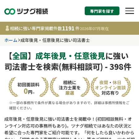
専門家を探す
相続税申告・相続手続
1191
相続に強い専門家掲載件数
件
2026年07月
現在
す
ホーム
成年後見・任意後見に強い司法書士
都道府県を選択
【
全国
】
成年後見・任意後見
に強い
司法書士を検索(無料相談可) - 398件
1191
事務所
件
更新日 :
2026年07月21日
相談内容で探す
遺言書作成・遺言執行
費用相場
成年後見・任意後見に強い司法書士を掲載中！(初回相談無料・オ
ンライン対応可の事務所もあり)。ツナグ相続ではあなたの状況と
相続登記
コラム
希望に合った専門家をご紹介可能です。「何をしたら良いかわから