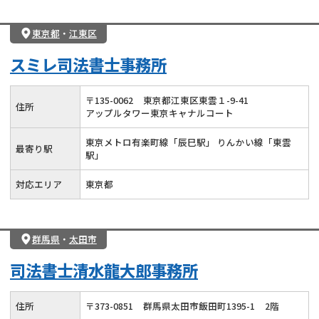
東京都
・
江東区
スミレ司法書士事務所
〒
135
-
0062
東京都江東区東雲１-9-41
住所
アップルタワー東京キャナルコート
東京メトロ有楽町線「辰巳駅」 りんかい線「東雲
最寄り駅
駅」
対応エリア
東京都
群馬県
・
太田市
司法書士清水龍大郎事務所
住所
〒
373
-
0851
群馬県太田市飯田町1395-1
2階