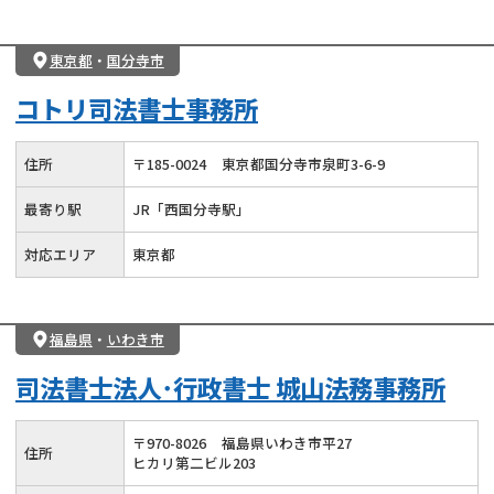
東京都
・
国分寺市
コトリ司法書士事務所
住所
〒
185
-
0024
東京都国分寺市泉町3-6-9
最寄り駅
JR「西国分寺駅」
対応エリア
東京都
福島県
・
いわき市
司法書士法人･行政書士 城山法務事務所
〒
970
-
8026
福島県いわき市平27
住所
ヒカリ第二ビル203