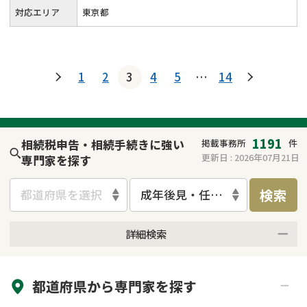
対応エリア
東京都
1
2
3
4
5
…
14
1191
相続税申告・相続手続きに強い
掲載事務所
件
更新日 :
2026年07月21日
専門家を探す
検索
都道府県を選択
成年後見・任意後見
詳細検索
来所不要
オンライン面談可能
都道府県から
専門家
を探す
初回相談無料
土日祝の相談可能