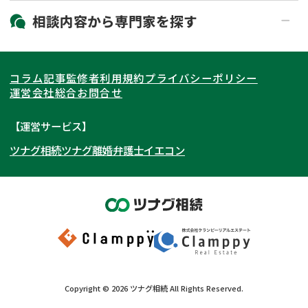
19時以降電話可能
電話相談可能
北海道・東北
相談内容から
専門家
を探す
LINE予約可能
出張面談可能
関東
北海道
青森県
遺言書作成・遺言執行
相続放棄
コラム記事
監修者
利用規約
プライバシーポリシー
相続登記
遺産分割
東海
岩手県
東京都
宮城県
神奈川県
運営会社
総合お問合せ
遺留分侵害額請求
相続税申告
関西
秋田県
埼玉県
愛知県
山形県
千葉県
静岡県
【運営サービス】
相続手続き
銀行手続き
ツナグ相続
ツナグ離婚弁護士
イエコン
北陸・甲信越
福島県
茨城県
岐阜県
大阪府
群馬県
山梨県
京都府
家族信託
成年後見・任意後見
贈与税
生前対策
中国・四国
栃木県
兵庫県
長野県
奈良県
石川県
相続人調査
相続財産調査
九州・沖縄
滋賀県
福井県
広島県
和歌山県
富山県
岡山県
不動産評価(相続不動産)
相続トラブル
新潟県
山口県
福岡県
三重県
島根県
佐賀県
Copyright ©
2026
ツナグ相続
All Rights Reserved.
鳥取県
長崎県
徳島県
熊本県