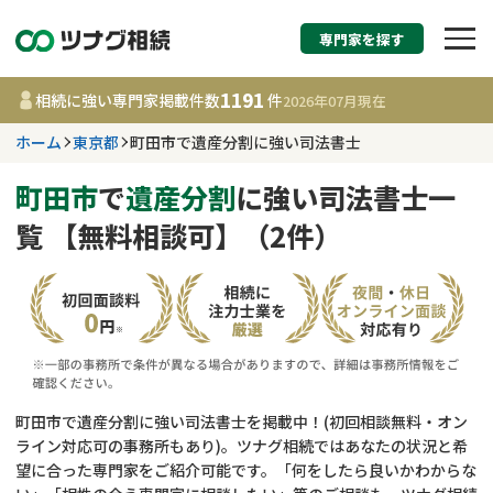
専門家を探す
相続税申告・相続手続
1191
相続に強い専門家掲載件数
件
2026年07月
現在
す
ホーム
東京都
町田市で遺産分割に強い司法書士
東京都
町田市
で
遺産分割
に強い司法書士一
覧 【無料相談可】（2件）
1191
事務所
件
更新日 :
2026年07月21日
相談内容で探す
遺言書作成・遺言執行
費用相場
町田市で遺産分割に強い司法書士を掲載中！(初回相談無料・オン
ライン対応可の事務所もあり)。ツナグ相続ではあなたの状況と希
相続登記
コラム
望に合った専門家をご紹介可能です。「何をしたら良いかわからな