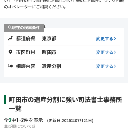
い」「相性の合う専門家に相談したい」等のご相談も、ツナグ相続
遺留分侵害額請求
相続手続き
のオペレーターにご相談ください。
相続手続き
遺言
現在の検索条件
家族信託
遺産分割
都道府県
東京都
変更する
贈与税
不動産の相続
市区町村
町田市
変更する
相続人調査
相続登記
相談内容
遺産分割
変更する
不動産評価(相続不動
調査・アンケート
産)
町田市の遺産分割に強い司法書士事務所
一覧
2
1
2
全
中
~
件を表示
(更新日:2026年07月21日)
並び順について