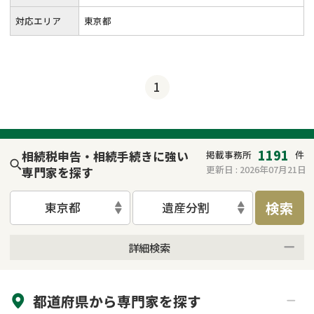
対応エリア
東京都
1
1191
相続税申告・相続手続きに強い
掲載事務所
件
更新日 :
2026年07月21日
専門家を探す
検索
東京都
遺産分割
詳細検索
来所不要
オンライン面談可能
都道府県から
専門家
を探す
初回相談無料
土日祝の相談可能