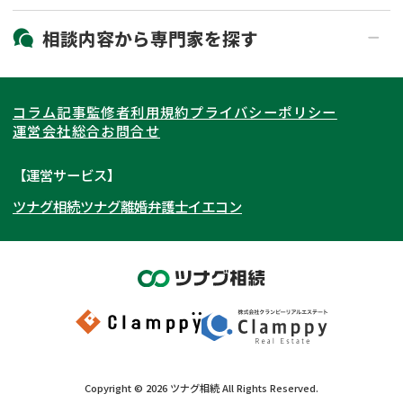
19時以降電話可能
電話相談可能
北海道・東北
相談内容から
専門家
を探す
LINE予約可能
出張面談可能
関東
北海道
青森県
遺言書作成・遺言執行
相続放棄
コラム記事
監修者
利用規約
プライバシーポリシー
相続登記
遺産分割
東海
岩手県
東京都
宮城県
神奈川県
運営会社
総合お問合せ
遺留分侵害額請求
相続税申告
関西
秋田県
埼玉県
愛知県
山形県
千葉県
静岡県
【運営サービス】
相続手続き
銀行手続き
ツナグ相続
ツナグ離婚弁護士
イエコン
北陸・甲信越
福島県
茨城県
岐阜県
大阪府
群馬県
山梨県
京都府
家族信託
成年後見・任意後見
贈与税
生前対策
中国・四国
栃木県
兵庫県
長野県
奈良県
石川県
相続人調査
相続財産調査
九州・沖縄
滋賀県
福井県
広島県
和歌山県
富山県
岡山県
不動産評価(相続不動産)
相続トラブル
新潟県
山口県
福岡県
三重県
島根県
佐賀県
Copyright ©
2026
ツナグ相続
All Rights Reserved.