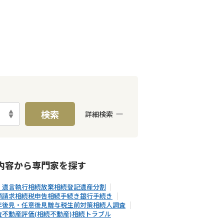
検索
詳細検索
E予約可能
出張面談可能
内容から
専門家
を探す
・遺言執行
相続放棄
相続登記
遺産分割
額請求
相続税申告
相続手続き
銀行手続き
年後見・任意後見
贈与税
生前対策
相続人調査
査
不動産評価(相続不動産)
相続トラブル