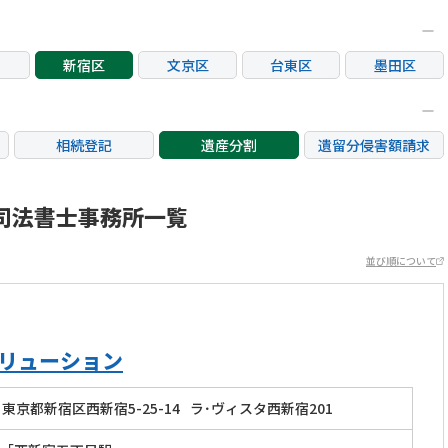
新宿区
文京区
台東区
墨田区
区
大田区
世田谷区
渋谷区
中野区
荒川区
板橋区
練馬区
足立区
相続登記
遺産分割
遺留分侵害額請求
市
立川市
三鷹市
府中市
調布市
銀行手続き
家族信託
成年後見・任意後見
市
日野市
東村山市
国分寺市
国立市
不動産評価(相続不動
司法書士事務所一覧
相続人調査
相続財産調査
産)
市
稲城市
並び順について
ソリューション
東京都新宿区西新宿5-25-14
ラ･ヴィスタ西新宿201