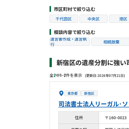
市区町村で絞り込む
千代田区
中央区
港区
江東区
品川区
目黒
相談内容で絞り込む
杉並区
豊島区
北区
遺言書作成・遺言執
相続放棄
行
葛飾区
江戸川区
八王子
相続税申告
相続手続き
町田市
小金井市
小平
新宿区の遺産分割に強い
贈与税
生前対策
狛江市
東大和市
清瀬
相続トラブル
2
1
2
全
中
~
件を表示
(更新日:2026年07月21日)
東京都
新宿区
司法書士法人リーガル･
住所
〒
160
-
0023