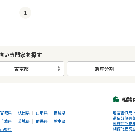
1
強い専門家を探す
東京都
遺産分割
初回相談無料
土日祝の相談可能
19時以降電話可能
電話相談可能
LIN
相談
宮城県
秋田県
山形県
福島県
遺言書作成
遺留分侵害
千葉県
茨城県
群馬県
栃木県
家族信託
成
相続財産調
山梨県