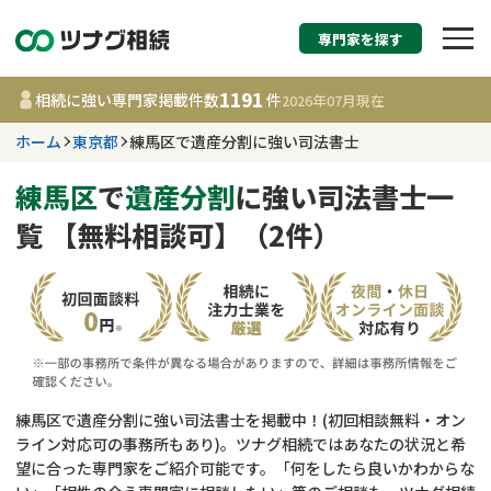
専門家を探す
相続税申告・相続手続
1191
相続に強い専門家掲載件数
件
2026年07月
現在
す
ホーム
東京都
練馬区で遺産分割に強い司法書士
東京都
練馬区
で
遺産分割
に強い司法書士一
覧 【無料相談可】（2件）
1191
事務所
件
更新日 :
2026年07月21日
相談内容で探す
遺言書作成・遺言執行
費用相場
練馬区で遺産分割に強い司法書士を掲載中！(初回相談無料・オン
ライン対応可の事務所もあり)。ツナグ相続ではあなたの状況と希
相続登記
コラム
望に合った専門家をご紹介可能です。「何をしたら良いかわからな