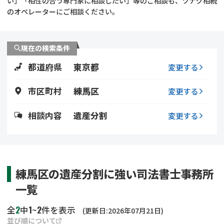
い」「相性の合う専門家に相談したい」等のご相談も、ツナグ相続
遺留分侵害額請求
相続手続き
のオペレーターにご相談ください。
相続手続き
遺言
現在の検索条件
家族信託
遺産分割
都道府県
東京都
変更する
贈与税
不動産の相続
市区町村
練馬区
変更する
相続人調査
相続登記
相談内容
遺産分割
変更する
不動産評価(相続不動
調査・アンケート
産)
練馬区の遺産分割に強い司法書士事務所
一覧
2
1
2
全
中
~
件を表示
(更新日:2026年07月21日)
並び順について