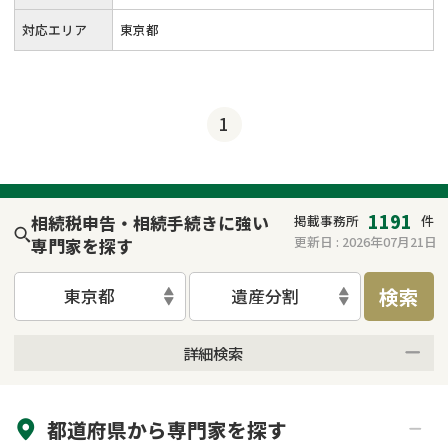
対応エリア
東京都
1
1191
相続税申告・相続手続きに強い
掲載事務所
件
更新日 :
2026年07月21日
専門家を探す
検索
東京都
遺産分割
詳細検索
来所不要
オンライン面談可能
都道府県から
専門家
を探す
初回相談無料
土日祝の相談可能