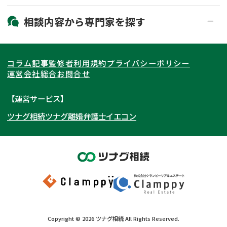
19時以降電話可能
電話相談可能
北海道・東北
相談内容から
専門家
を探す
LINE予約可能
出張面談可能
関東
北海道
青森県
遺言書作成・遺言執行
相続放棄
コラム記事
監修者
利用規約
プライバシーポリシー
相続登記
遺産分割
東海
岩手県
東京都
宮城県
神奈川県
運営会社
総合お問合せ
遺留分侵害額請求
相続税申告
関西
秋田県
埼玉県
愛知県
山形県
千葉県
静岡県
【運営サービス】
相続手続き
銀行手続き
ツナグ相続
ツナグ離婚弁護士
イエコン
北陸・甲信越
福島県
茨城県
岐阜県
大阪府
群馬県
山梨県
京都府
家族信託
成年後見・任意後見
贈与税
生前対策
中国・四国
栃木県
兵庫県
長野県
奈良県
石川県
相続人調査
相続財産調査
九州・沖縄
滋賀県
福井県
広島県
和歌山県
富山県
岡山県
不動産評価(相続不動産)
相続トラブル
新潟県
山口県
福岡県
三重県
島根県
佐賀県
Copyright ©
2026
ツナグ相続
All Rights Reserved.