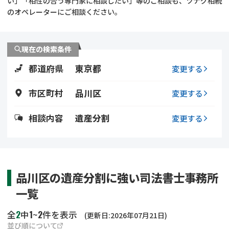
い」「相性の合う専門家に相談したい」等のご相談も、ツナグ相続
遺留分侵害額請求
相続手続き
のオペレーターにご相談ください。
相続手続き
遺言
現在の検索条件
家族信託
遺産分割
都道府県
東京都
変更する
贈与税
不動産の相続
市区町村
品川区
変更する
相続人調査
相続登記
相談内容
遺産分割
変更する
不動産評価(相続不動
調査・アンケート
産)
品川区の遺産分割に強い司法書士事務所
一覧
2
1
2
全
中
~
件を表示
(更新日:2026年07月21日)
並び順について