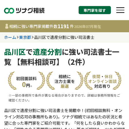
専門家を探す
相続税申告・相続手続
1191
相続に強い専門家掲載件数
件
2026年07月
現在
す
ホーム
東京都
品川区で遺産分割に強い司法書士
東京都
品川区
で
遺産分割
に強い司法書士一
覧 【無料相談可】（2件）
1191
事務所
件
更新日 :
2026年07月21日
相談内容で探す
遺言書作成・遺言執行
費用相場
品川区で遺産分割に強い司法書士を掲載中！(初回相談無料・オン
ライン対応可の事務所もあり)。ツナグ相続ではあなたの状況と希
相続登記
コラム
望に合った専門家をご紹介可能です。「何をしたら良いかわからな