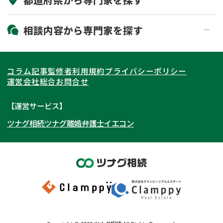
初回相談無料
土日祝の相談可能
19時以降電話可能
電話相談可能
北海道・東北
相談内容から
専門家
を探す
LINE予約可能
出張面談可能
関東
北海道
青森県
遺言書作成・遺言執行
相続放棄
コラム記事
監修者
利用規約
プライバシーポリシー
相続登記
遺産分割
東海
岩手県
東京都
宮城県
神奈川県
運営会社
総合お問合せ
遺留分侵害額請求
相続税申告
関西
秋田県
埼玉県
愛知県
山形県
千葉県
静岡県
【運営サービス】
相続手続き
銀行手続き
ツナグ相続
ツナグ離婚弁護士
イエコン
北陸・甲信越
福島県
茨城県
岐阜県
大阪府
群馬県
山梨県
京都府
家族信託
成年後見・任意後見
贈与税
生前対策
中国・四国
栃木県
兵庫県
長野県
奈良県
石川県
相続人調査
相続財産調査
九州・沖縄
滋賀県
福井県
広島県
和歌山県
富山県
岡山県
不動産評価(相続不動産)
相続トラブル
新潟県
山口県
福岡県
三重県
島根県
佐賀県