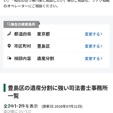
い」「相性の合う専門家に相談したい」等のご相談も、ツナグ相続
遺留分侵害額請求
相続手続き
のオペレーターにご相談ください。
相続手続き
遺言
現在の検索条件
家族信託
遺産分割
都道府県
東京都
変更する
贈与税
不動産の相続
市区町村
豊島区
変更する
相続人調査
相続登記
相談内容
遺産分割
変更する
不動産評価(相続不動
調査・アンケート
産)
豊島区の遺産分割に強い司法書士事務所
一覧
2
1
2
全
中
~
件を表示
(更新日:2026年07月21日)
並び順について