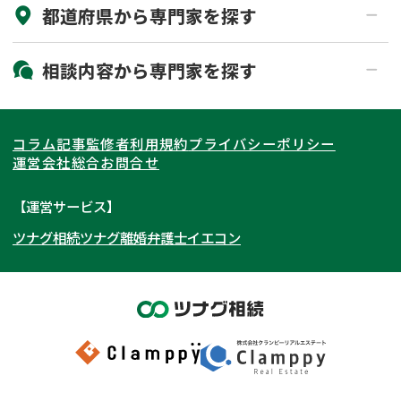
都道府県から
専門家
を探す
初回相談無料
土日祝の相談可能
19時以降電話可能
電話相談可能
北海道・東北
相談内容から
専門家
を探す
LINE予約可能
出張面談可能
関東
北海道
青森県
遺言書作成・遺言執行
相続放棄
コラム記事
監修者
利用規約
プライバシーポリシー
相続登記
遺産分割
東海
岩手県
東京都
宮城県
神奈川県
運営会社
総合お問合せ
遺留分侵害額請求
相続税申告
関西
秋田県
埼玉県
愛知県
山形県
千葉県
静岡県
【運営サービス】
相続手続き
銀行手続き
ツナグ相続
ツナグ離婚弁護士
イエコン
北陸・甲信越
福島県
茨城県
岐阜県
大阪府
群馬県
山梨県
京都府
家族信託
成年後見・任意後見
贈与税
生前対策
中国・四国
栃木県
兵庫県
長野県
奈良県
石川県
相続人調査
相続財産調査
九州・沖縄
滋賀県
福井県
広島県
和歌山県
富山県
岡山県
不動産評価(相続不動産)
相続トラブル
新潟県
山口県
福岡県
三重県
島根県
佐賀県