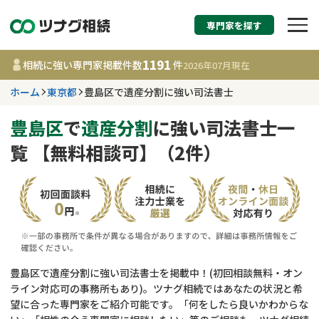
専門家を探す
相続税申告・相続手続
1191
相続に強い専門家掲載件数
件
2026年07月
現在
す
ホーム
東京都
豊島区で遺産分割に強い司法書士
東京都
豊島区
で
遺産分割
に強い司法書士一
覧 【無料相談可】（2件）
1191
事務所
件
更新日 :
2026年07月21日
相談内容で探す
遺言書作成・遺言執行
費用相場
豊島区で遺産分割に強い司法書士を掲載中！(初回相談無料・オン
ライン対応可の事務所もあり)。ツナグ相続ではあなたの状況と希
相続登記
コラム
望に合った専門家をご紹介可能です。「何をしたら良いかわからな