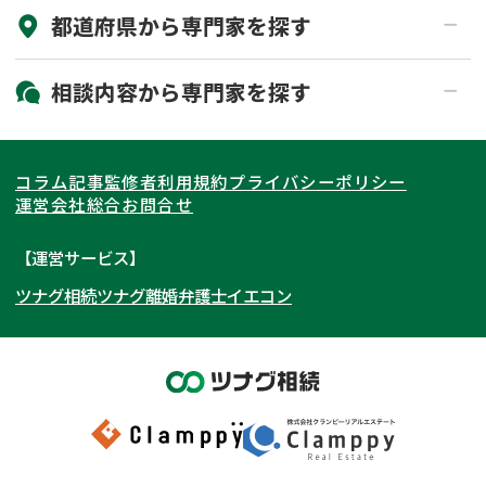
都道府県から
専門家
を探す
初回相談無料
土日祝の相談可能
19時以降電話可能
電話相談可能
北海道・東北
相談内容から
専門家
を探す
LINE予約可能
出張面談可能
関東
北海道
青森県
遺言書作成・遺言執行
相続放棄
コラム記事
監修者
利用規約
プライバシーポリシー
相続登記
遺産分割
東海
岩手県
東京都
宮城県
神奈川県
運営会社
総合お問合せ
遺留分侵害額請求
相続税申告
関西
秋田県
埼玉県
愛知県
山形県
千葉県
静岡県
【運営サービス】
相続手続き
銀行手続き
ツナグ相続
ツナグ離婚弁護士
イエコン
北陸・甲信越
福島県
茨城県
岐阜県
大阪府
群馬県
山梨県
京都府
家族信託
成年後見・任意後見
贈与税
生前対策
中国・四国
栃木県
兵庫県
長野県
奈良県
石川県
相続人調査
相続財産調査
九州・沖縄
滋賀県
福井県
広島県
和歌山県
富山県
岡山県
不動産評価(相続不動産)
相続トラブル
新潟県
山口県
福岡県
三重県
島根県
佐賀県