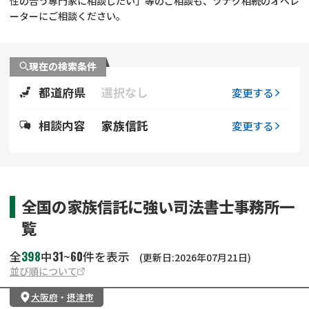
性の合う専門家に相談したい」等のご相談も、ツナグ相続のオペレ
遺留分侵害額請求
相続手続き
ーターにご相談ください。
相続手続き
遺言
現在の検索条件
家族信託
遺産分割
都道府県
選択なし
変更する
贈与税
不動産の相続
相談内容
家族信託
変更する
相続人調査
相続登記
不動産評価(相続不動
調査・アンケート
全国の家族信託に強い司法書士事務所一
産)
覧
398
31
60
全
中
~
件を表示
(更新日:2026年07月21日)
並び順について
大阪府
・
摂津市