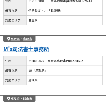
住所
〒
513
-
0801
三重県鈴鹿市神戸本多町1-26-14
最寄り駅
伊勢鉄道・JR「鈴鹿駅」
対応エリア
三重県
鳥取県
・
鳥取市
M's司法書士事務所
住所
〒
680
-
0022
鳥取県鳥取市西町2-415-2
最寄り駅
JR「鳥取駅」
対応エリア
鳥取県
福島県
・
郡山市