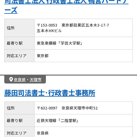
司法書士法人 行政書士法人 鴨宮パートナ
ーズ
〒
153
-
0053
東京都目黒区五本木3-17-7
住所
五本木HKビル
最寄り駅
東急東横線「学芸大学駅」
対応エリア
東京都
奈良県
・
天理市
藤田司法書士･行政書士事務所
住所
〒
632
-
0097
奈良県天理市中町52
最寄り駅
近鉄天理線「二階堂駅」
対応エリア
奈良県