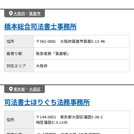
大阪府
・
箕面市
橋本総合司法書士事務所
住所
〒
562
-
0001
大阪府箕面市箕面5-13-46
最寄り駅
阪急電鉄「箕面駅」
対応エリア
大阪府
東京都
・
大田区
司法書士ほりぐち法務事務所
〒
144
-
0052
東京都大田区蒲田5-36-2
住所
相互蒲田ビル1105