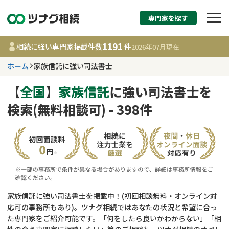
専門家を探す
相続税申告・相続手続
1191
相続に強い専門家掲載件数
件
2026年07月
現在
す
ホーム
家族信託に強い司法書士
都道府県を選択
【
全国
】
家族信託
に強い司法書士を
検索(無料相談可) - 398件
1191
事務所
件
更新日 :
2026年07月21日
相談内容で探す
遺言書作成・遺言執行
費用相場
家族信託に強い司法書士を掲載中！(初回相談無料・オンライン対
応可の事務所もあり)。ツナグ相続ではあなたの状況と希望に合っ
相続登記
コラム
た専門家をご紹介可能です。「何をしたら良いかわからない」「相