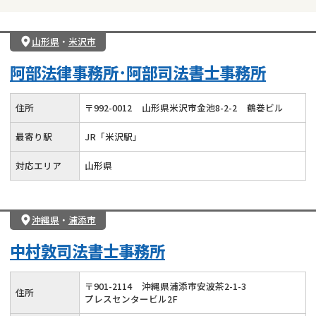
山形県
・
米沢市
阿部法律事務所･阿部司法書士事務所
住所
〒
992
-
0012
山形県米沢市金池8-2-2
鶴巻ビル
最寄り駅
JR「米沢駅」
対応エリア
山形県
沖縄県
・
浦添市
中村敦司法書士事務所
〒
901
-
2114
沖縄県浦添市安波茶2-1-3
住所
プレスセンタービル2F