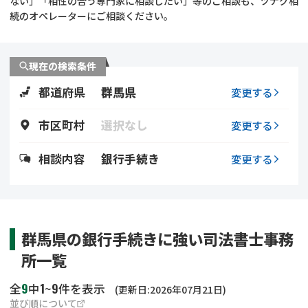
ない」「相性の合う専門家に相談したい」等のご相談も、ツナグ相
遺留分侵害額請求
相続手続き
続のオペレーターにご相談ください。
相続手続き
遺言
現在の検索条件
家族信託
遺産分割
都道府県
群馬県
変更する
贈与税
不動産の相続
市区町村
選択なし
変更する
相続人調査
相続登記
相談内容
銀行手続き
変更する
不動産評価(相続不動
調査・アンケート
産)
群馬県の銀行手続きに強い司法書士事務
所一覧
9
1
9
全
中
~
件を表示
(更新日:2026年07月21日)
並び順について