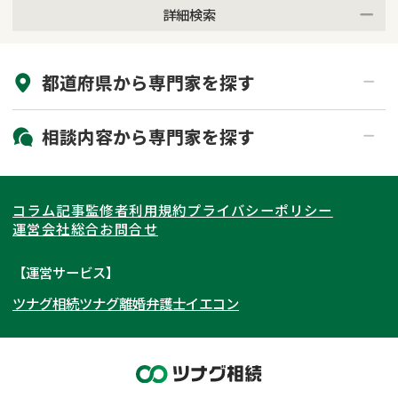
詳細検索
来所不要
オンライン面談可能
都道府県から
専門家
を探す
初回相談無料
土日祝の相談可能
19時以降電話可能
電話相談可能
北海道・東北
相談内容から
専門家
を探す
LINE予約可能
出張面談可能
関東
北海道
青森県
遺言書作成・遺言執行
相続放棄
コラム記事
監修者
利用規約
プライバシーポリシー
相続登記
遺産分割
東海
岩手県
東京都
宮城県
神奈川県
運営会社
総合お問合せ
遺留分侵害額請求
相続税申告
関西
秋田県
埼玉県
愛知県
山形県
千葉県
静岡県
【運営サービス】
相続手続き
銀行手続き
ツナグ相続
ツナグ離婚弁護士
イエコン
北陸・甲信越
福島県
茨城県
岐阜県
大阪府
群馬県
山梨県
京都府
家族信託
成年後見・任意後見
贈与税
生前対策
中国・四国
栃木県
兵庫県
長野県
奈良県
石川県
相続人調査
相続財産調査