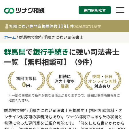
専門家を探す
相続税申告・相続手続
1191
相続に強い専門家掲載件数
件
2026年07月
現在
す
ホーム
群馬県で銀行手続きに強い司法書士
群馬県
群馬県
で
銀行手続き
に強い司法書士
一覧 【無料相談可】（9件）
1191
事務所
件
更新日 :
2026年07月21日
相談内容で探す
遺言書作成・遺言執行
費用相場
群馬県で銀行手続きに強い司法書士を掲載中！(初回相談無料・オ
ンライン対応可の事務所もあり)。ツナグ相続ではあなたの状況と
相続登記
コラム
希望に合った専門家をご紹介可能です。「何をしたら良いかわから