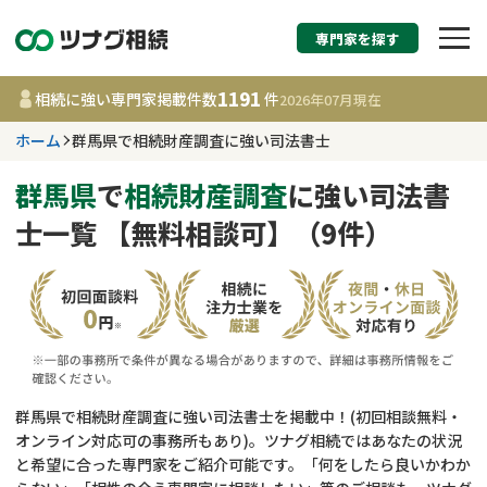
専門家を探す
相続税申告・相続手続
1191
相続に強い専門家掲載件数
件
2026年07月
現在
す
ホーム
群馬県で相続財産調査に強い司法書士
群馬県
群馬県
で
相続財産調査
に強い司法書
士一覧 【無料相談可】（9件）
1191
事務所
件
更新日 :
2026年07月21日
相談内容で探す
遺言書作成・遺言執行
費用相場
群馬県で相続財産調査に強い司法書士を掲載中！(初回相談無料・
オンライン対応可の事務所もあり)。ツナグ相続ではあなたの状況
相続登記
コラム
と希望に合った専門家をご紹介可能です。「何をしたら良いかわか