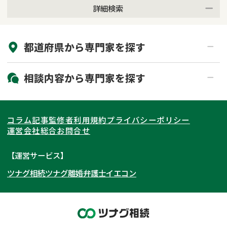
詳細検索
来所不要
オンライン面談可能
都道府県から
専門家
を探す
初回相談無料
土日祝の相談可能
19時以降電話可能
電話相談可能
北海道・東北
相談内容から
専門家
を探す
LINE予約可能
出張面談可能
関東
北海道
青森県
遺言書作成・遺言執行
相続放棄
コラム記事
監修者
利用規約
プライバシーポリシー
相続登記
遺産分割
東海
岩手県
東京都
宮城県
神奈川県
運営会社
総合お問合せ
遺留分侵害額請求
相続税申告
関西
秋田県
埼玉県
愛知県
山形県
千葉県
静岡県
【運営サービス】
相続手続き
銀行手続き
ツナグ相続
ツナグ離婚弁護士
イエコン
北陸・甲信越
福島県
茨城県
岐阜県
大阪府
群馬県
山梨県
京都府
家族信託
成年後見・任意後見
贈与税
生前対策
中国・四国
栃木県
兵庫県
長野県
奈良県
石川県
相続人調査
相続財産調査