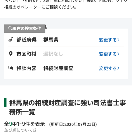
らない」「相性の合う専門家に相談したい」等のご相談も、ツナグ
遺留分侵害額請求
相続手続き
相続のオペレーターにご相談ください。
相続手続き
遺言
現在の検索条件
家族信託
遺産分割
都道府県
群馬県
変更する
贈与税
不動産の相続
市区町村
選択なし
変更する
相続人調査
相続登記
相談内容
相続財産調査
変更する
不動産評価(相続不動
調査・アンケート
産)
群馬県の相続財産調査に強い司法書士事
務所一覧
9
1
9
全
中
~
件を表示
(更新日:2026年07月21日)
並び順について