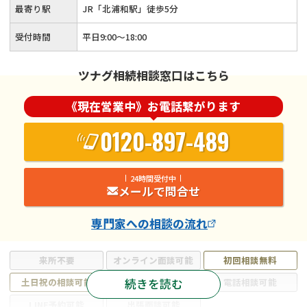
最寄り駅
JR「北浦和駅」徒歩5分
受付時間
平日9:00〜18:00
ツナグ相続相談窓口はこちら
《現在営業中》お電話繋がります
0120-897-489
24時間受付中
メールで問合せ
専門家
への相談の流れ
来所不要
オンライン面談可能
初回相談無料
続きを読む
土日祝の相談可能
19時以降電話可能
電話相談可能
LINE予約可能
出張面談可能