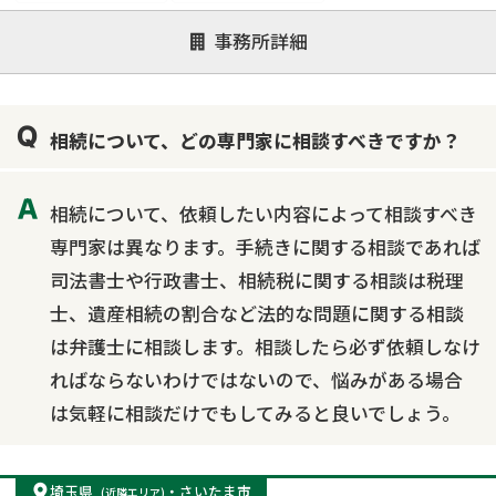
注力案件
事務所詳細
遺言書作成・遺言執行
相続放棄
相続登記
遺産分割
遺留分侵害額請求
相続税申告
相続について、どの専門家に相談すべきですか？
相続手続き
銀行手続き
家族信託
成年後見・任意後見
贈与税
生前対策
相続について、依頼したい内容によって相談すべき
相続人調査
相続財産調査
不動産評価(相続不動産)
専門家は異なります。手続きに関する相談であれば
相続トラブル
司法書士や行政書士、相続税に関する相談は税理
士、遺産相続の割合など法的な問題に関する相談
は弁護士に相談します。相談したら必ず依頼しなけ
ればならないわけではないので、悩みがある場合
は気軽に相談だけでもしてみると良いでしょう。
埼玉県
・
さいたま市
(近隣エリア)