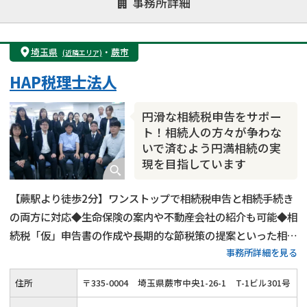
事務所詳細
遺言書作成・遺言執行
相続放棄
相続登記
遺産分割
遺留分侵害額請求
相続税申告
埼玉県
・
蕨市
(近隣エリア)
相続手続き
銀行手続き
家族信託
HAP税理士法人
成年後見・任意後見
贈与税
生前対策
相続人調査
相続財産調査
不動産評価(相続不動産)
円滑な相続税申告をサポー
相続トラブル
ト！相続人の方々が争わな
いで済むよう円満相続の実
現を目指しています
【蕨駅より徒歩2分】ワンストップで相続税申告と相続手続き
の両方に対応◆生命保険の案内や不動産会社の紹介も可能◆相
続税「仮」申告書の作成や長期的な節税策の提案といった相続
事務所詳細を見る
税顧問サービスを提供◆ベテラン税理士と専門スタッフがチー
ムとなって相談者様が円滑に相続を実現できるようサポートい
住所
〒
335
-
0004
埼玉県蕨市中央1-26-1
T-1ビル301号
たします