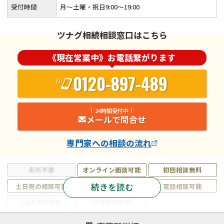
受付時間
月～土曜・祝日9:00〜19:00
ツナグ相続相談窓口はこちら
《現在営業中》お電話繋がります
0120-897-489
24時間受付中
メールで問合せ
専門家
への相談の流れ
来所不要
オンライン面談可能
初回相談無料
続きを読む
土日祝の相談可能
19時以降電話可能
電話相談可能
LINE予約可能
出張面談可能
注力案件