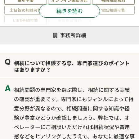
来所不要
オンライン面談可能
初回相談無料
続きを読む
土日祝の相談可能
19時以降電話可能
電話相談可能
LINE予約可能
出張面談可能
注力案件
事務所詳細
遺言書作成・遺言執行
相続放棄
相続登記
遺産分割
遺留分侵害額請求
相続税申告
相続について相談する際、専門家選びのポイント
相続手続き
銀行手続き
家族信託
はありますか？
成年後見・任意後見
贈与税
生前対策
相続人調査
相続財産調査
不動産評価(相続不動産)
相続問題の専門家を選ぶ際は、相続に関する実績
相続トラブル
の確認が重要です。専門家にもジャンルによって得
意分野が異なるので、相続問題に関する知識や経
験が豊富かどうか確認しましょう。弊社では、オ
ペレーターにご相談いただければ相続状況や費用
感などをヒアリングしたうえで、あなたに最適な事