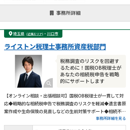
注力案件
事務所詳細
遺言書作成・遺言執行
相続放棄
相続登記
遺産分割
遺留分侵害額請求
相続税申告
埼玉県
・
川口市
(近隣エリア)
相続手続き
銀行手続き
家族信託
ライストン税理士事務所資産税部門
成年後見・任意後見
贈与税
生前対策
相続人調査
相続財産調査
不動産評価(相続不動産)
税務調査のリスクを回避す
相続トラブル
るために！国税OB税理士が
あなたの相続税申告を戦略
的にサポートします
【オンライン相談・出張相談可】国税OB税理士が一貫して対
応◆戦略的な相続税申告で税務調査のリスクを軽減◆遺言書原
案作成や生命保険の見直しなどの生前対策サポート◆相続不動
事務所詳細を見る
産のコンサルティングもお任せください。夜間・土日祝日でも
事前にご予約をいただければ対応いたします！