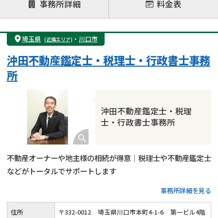
事務所詳細
料金表
遺言書作成・遺言執行
相続放棄
相続登記
遺産分割
遺留分侵害額請求
相続税申告
埼玉県
・
川口市
(近隣エリア)
相続手続き
銀行手続き
家族信託
沖田不動産鑑定士・税理士・行政書士事務
成年後見・任意後見
贈与税
生前対策
所
相続人調査
相続財産調査
不動産評価(相続不動産)
相続トラブル
沖田不動産鑑定士・税理
士・行政書士事務所
不動産オーナーや地主様の相続が得意｜税理士や不動産鑑定士
などがトータルでサポートします
事務所詳細を見る
住所
〒
332
-
0012
埼玉県川口市本町4-1-6
第一ビル4階