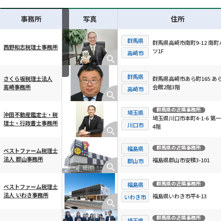
事務所
写真
住所
群馬県
群馬県高崎市南町9-12 南町
西野和志税理士事務所
ツ1F
横スクロール可能
高崎市
群馬県
群馬県高崎市あら町165 あ
さくら坂税理士法人
会館2階3階
高崎事務所
高崎市
群馬県
の近隣事務所
埼玉県
沖田不動産鑑定士・税
埼玉県川口市本町4-1-6 第
理士・行政書士事務所
川口市
4階
群馬県
の近隣事務所
福島県
ベストファーム税理士
法人 郡山事務所
福島県郡山市安積3-101
郡山市
群馬県
の近隣事務所
福島県
ベストファーム税理士
法人 いわき事務所
福島県いわき市平4-13
いわき市
群馬県
の近隣事務所
埼玉県