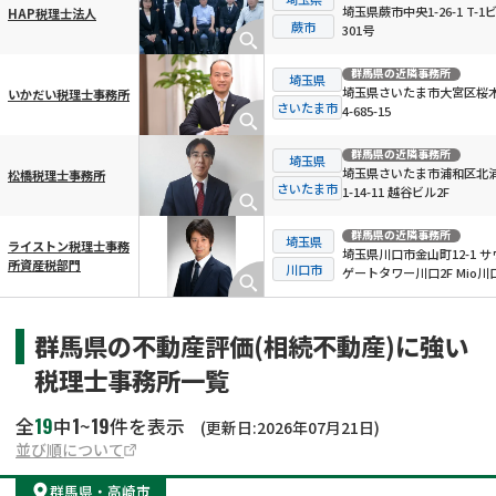
埼玉県蕨市中央1-26-1 T-1
HAP税理士法人
蕨市
301号
群馬県
の近隣事務所
埼玉県
埼玉県さいたま市大宮区桜
いかだい税理士事務所
さいたま市
4-685-15
群馬県
の近隣事務所
埼玉県
埼玉県さいたま市浦和区北
松橋税理士事務所
さいたま市
1-14-11 越谷ビル2F
群馬県
の近隣事務所
埼玉県
ライストン税理士事務
埼玉県川口市金山町12-1 サ
所資産税部門
川口市
ゲートタワー川口2F Mio川
群馬県の不動産評価(相続不動産)に強い
税理士事務所一覧
19
1
19
全
中
~
件を表示
(更新日:2026年07月21日)
並び順について
群馬県
・
高崎市