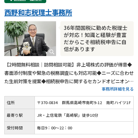
西野和志税理士事務所
36年間国税に勤めた税理士
が対応！知識と経験が豊富
だからこそ相続税申告に自
信があります
【2時間無料相談｜訪問相談可能】非上場株式の評価が得意◆
書面添付制度や緊急の税務調査にも対応可能◆ニーズに合わせ
た生前対策を提案◆相続税申告に関するセカンドオピニオンに
事務所詳細を見る
対応◆国税の資産課税事務に36年間従事し特別国税調査官18
年の経験を生かした代表税理士本人が対応します。税務調査に
住所
〒
370
-
0834
群馬県高崎市南町9-12
南町ハイツ1F
入られにくい申告書の作成を目指します。
最寄り駅
JR・上信電鉄「高崎駅」徒歩10分
受付時間
毎日9：00～22：00