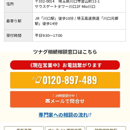
〒
332
-
0014
埼玉県川口市金山町12-1
住所
サウスゲートタワー川口2F Mio川口
JR「川口駅」徒歩10分 / 埼玉高速鉄道「川口元郷
最寄り駅
駅」徒歩14分
受付時間
平日9:30～17:00
ツナグ相続相談窓口はこちら
《現在営業中》お電話繋がります
0120-897-489
24時間受付中
メールで問合せ
専門家
への相談の流れ