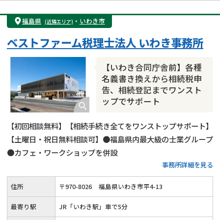
遺産分割
遺留分侵害額請求
相続税申告
福島県
・
いわき市
(近隣エリア)
相続手続き
銀行手続き
家族信託
ベストファーム税理士法人 いわき事務所
成年後見・任意後見
贈与税
生前対策
相続人調査
相続財産調査
不動産評価(相続不動産)
【いわき合同庁舎前】各種
相続トラブル
名義書き換えから相続税申
告、相続登記までワンスト
ップでサポート
【初回相談無料】【相続手続き全てをワンストップサポート】
【土曜日・祝日無料相談可】●福島県内最大級の士業グループ
●カフェ・ワークショップを併設
事務所詳細を見る
住所
〒
970
-
8026
福島県いわき市平4-13
最寄り駅
JR「いわき駅」車で5分