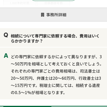
LINE予約可能
出張面談可能
注力案件
事務所詳細
遺言書作成・遺言執行
相続放棄
相続登記
遺産分割
遺留分侵害額請求
相続税申告
相続について専門家に依頼する場合、費用はいく
相続手続き
銀行手続き
家族信託
らかかりますか？
成年後見・任意後見
贈与税
生前対策
相続人調査
相続財産調査
不動産評価(相続不動産)
どの専門家に依頼するかによって異なりますが、3
相続トラブル
～50万円を相場として考えておくと良いでしょう。
それぞれの専門家ごとの費用相場は、司法書士は
20～50万円、弁護士は20～60万円、行政書士は3
～15万円です。税理士に関しては、相続する遺産
の0.5～1%が相場となります。