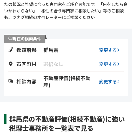
遺留分侵害額請求
相続手続き
たの状況と希望に合った専門家をご紹介可能です。「何をしたら良
いかわからない」「相性の合う専門家に相談したい」等のご相談
も、ツナグ相続のオペレーターにご相談ください。
相続手続き
遺言
家族信託
遺産分割
現在の検索条件
都道府県
群馬県
贈与税
不動産の相続
変更する
市区町村
選択なし
変更する
相続人調査
相続登記
不動産評価(相続不動
不動産評価(相続不動
調査・アンケート
相談内容
変更する
産)
産)
群馬県の不動産評価(相続不動産)に強い
税理士事務所を一覧表で見る