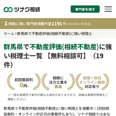
専門家を探す
相続税申告・相続手続
1191
相続に強い専門家掲載件数
件
2026年07月
現在
す
ホーム
群馬県で不動産評価(相続不動産)に強い税理士
群馬県
群馬県
で
不動産評価(相続不動産)
に強
い税理士一覧 【無料相談可】（19
1191
事務所
件
件）
更新日 :
2026年07月21日
相談内容で探す
遺言書作成・遺言執行
費用相場
相続登記
コラム
群馬県で不動産評価(相続不動産)に強い税理士を掲載中！(初回相
談無料・オンライン対応可の事務所もあり)。ツナグ相続ではあな