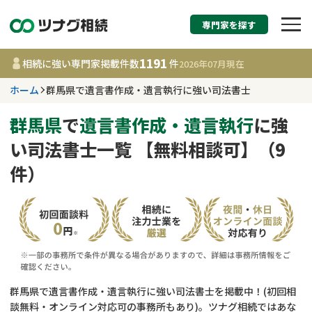
専門家を探す
相続税申告・相続手続
1191
相続に強い専門家掲載件数
件
2026年07月
現在
す
ホーム
群馬県で遺言書作成・遺言執行に強い司法書士
群馬県
群馬県
で
遺言書作成・遺言執行
に強
い司法書士一覧 【無料相談可】（9
1191
事務所
件
件）
更新日 :
2026年07月21日
相談内容で探す
遺言書作成・遺言執行
費用相場
相続登記
コラム
群馬県で遺言書作成・遺言執行に強い司法書士を掲載中！(初回相
談無料・オンライン対応可の事務所もあり)。ツナグ相続ではあな