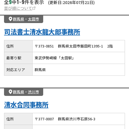
9
1
9
全
中
~
件を表示
(更新日:2026年07月21日)
並び順について
群馬県
・
太田市
司法書士清水龍大郎事務所
住所
〒
373
-
0851
群馬県太田市飯田町1395-1
2階
最寄り駅
東武伊勢崎線「太田駅」
対応エリア
群馬県
群馬県
・
渋川市
清水合同事務所
住所
〒
377
-
0007
群馬県渋川市石原56-3