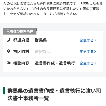
遺留分侵害額請求
相続手続き
たの状況と希望に合った専門家をご紹介可能です。「何をしたら良
いかわからない」「相性の合う専門家に相談したい」等のご相談
も、ツナグ相続のオペレーターにご相談ください。
相続手続き
遺言
家族信託
遺産分割
現在の検索条件
都道府県
群馬県
贈与税
不動産の相続
変更する
市区町村
選択なし
変更する
相続人調査
相続登記
相談内容
遺言書作成・遺言執行
変更する
不動産評価(相続不動
調査・アンケート
産)
群馬県の遺言書作成・遺言執行に強い司
法書士事務所一覧