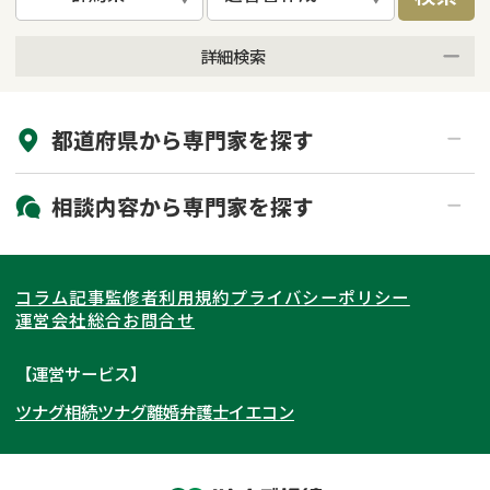
詳細検索
来所不要
オンライン面談可能
都道府県から
専門家
を探す
初回相談無料
土日祝の相談可能
19時以降電話可能
電話相談可能
北海道・東北
相談内容から
専門家
を探す
LINE予約可能
出張面談可能
関東
北海道
青森県
遺言書作成・遺言執行
相続放棄
コラム記事
監修者
利用規約
プライバシーポリシー
相続登記
遺産分割
東海
岩手県
東京都
宮城県
神奈川県
運営会社
総合お問合せ
遺留分侵害額請求
相続税申告
関西
秋田県
埼玉県
愛知県
山形県
千葉県
静岡県
【運営サービス】
相続手続き
銀行手続き
ツナグ相続
ツナグ離婚弁護士
イエコン
北陸・甲信越
福島県
茨城県
岐阜県
大阪府
群馬県
山梨県
京都府
家族信託
成年後見・任意後見
贈与税
生前対策
中国・四国
栃木県
兵庫県
長野県
奈良県
石川県