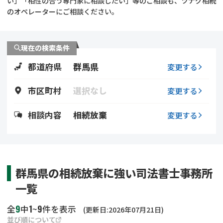
い」「相性の合う専門家に相談したい」等のご相談も、ツナグ相続
遺留分侵害額請求
相続手続き
のオペレーターにご相談ください。
相続手続き
遺言
現在の検索条件
家族信託
遺産分割
都道府県
群馬県
変更する
贈与税
不動産の相続
市区町村
選択なし
変更する
相続人調査
相続登記
相談内容
相続放棄
変更する
不動産評価(相続不動
調査・アンケート
産)
群馬県の相続放棄に強い司法書士事務所
一覧
9
1
9
全
中
~
件を表示
(更新日:2026年07月21日)
並び順について