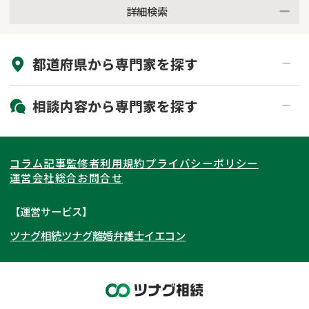
詳細検索
来所不要
オンライン面談可能
都道府県から
専門家
を探す
初回相談無料
土日祝の相談可能
19時以降電話可能
電話相談可能
北海道・東北
相談内容から
専門家
を探す
LINE予約可能
出張面談可能
関東
北海道
青森県
遺言書作成・遺言執行
相続放棄
コラム記事
監修者
利用規約
プライバシーポリシー
相続登記
遺産分割
東海
岩手県
東京都
宮城県
神奈川県
運営会社
総合お問合せ
遺留分侵害額請求
相続税申告
関西
秋田県
埼玉県
愛知県
山形県
千葉県
静岡県
【運営サービス】
相続手続き
銀行手続き
ツナグ相続
ツナグ離婚弁護士
イエコン
北陸・甲信越
福島県
茨城県
岐阜県
大阪府
群馬県
山梨県
京都府
家族信託
成年後見・任意後見
贈与税
生前対策
中国・四国
栃木県
兵庫県
長野県
奈良県
石川県
相続人調査
相続財産調査