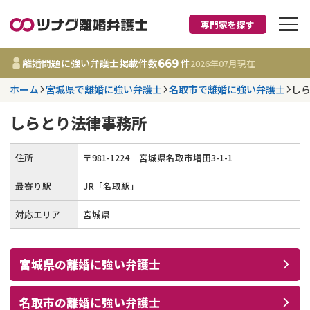
専門家を探す
離婚に強い弁護士
669
離婚問題に強い弁護士掲載件数
件
2026年07月
現在
ホーム
宮城県で離婚に強い弁護士
名取市で離婚に強い弁護士
し
都道府県を選択
しらとり法律事務所
669
事務所
件
更新日 :
2026年07月31日
住所
〒
981
-
1224
宮城県名取市増田3-1-1
最寄り駅
JR「名取駅」
相談内容で探す
対応エリア
宮城県
離婚前相談
費用相場
離婚裁判
コラム
宮城県
の
離婚
に強い
弁護士
DV
財産分与
名取市
の
離婚
に強い
弁護士