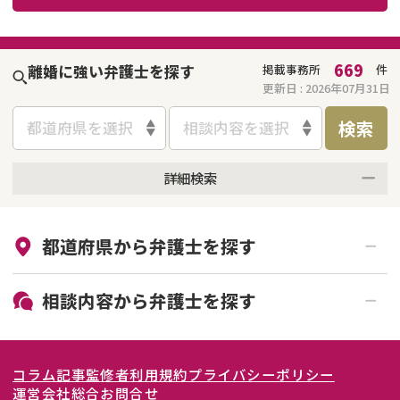
不貞・不倫慰謝料請求
養育費
669
離婚に強い弁護士を探す
掲載事務所
件
養育費問題
離婚裁判
更新日 :
2026年07月31日
検索
内縁の夫婦
慰謝料
都道府県を選択
相談内容を選択
国際離婚
詳細検索
来所不要
オンライン面談可能
DV
都道府県から
弁護士
を探す
初回相談無料
土日祝の相談可能
離婚の相談先
19時以降電話可能
電話相談可能
北海道・東北
相談内容から
弁護士
を探す
離婚したくない
LINE予約可能
女性弁護士在籍
関東
北海道
青森県
離婚前相談
離婚調停
その他の男女問題
コラム記事
監修者
利用規約
プライバシーポリシー
離婚裁判
親権・面会交流権
東海
岩手県
東京都
宮城県
神奈川県
運営会社
総合お問合せ