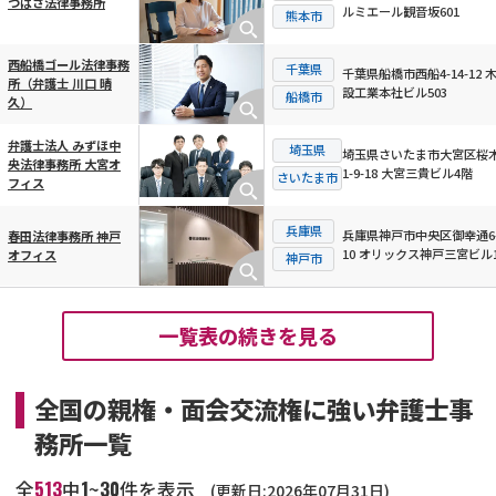
つばさ法律事務所
ルミエール観音坂601
熊本市
西船橋ゴール法律事務
千葉県
千葉県船橋市西船4-14-12 
所（弁護士 川口 晴
設工業本社ビル503
船橋市
久）
弁護士法人 みずほ中
埼玉県
埼玉県さいたま市大宮区桜
央法律事務所 大宮オ
1-9-18 大宮三貴ビル4階
さいたま市
フィス
兵庫県
兵庫県神戸市中央区御幸通6-
春田法律事務所 神戸
10 オリックス神戸三宮ビル
オフィス
神戸市
一覧表の続きを見る
全国の親権・面会交流権に強い弁護士事
務所一覧
513
1
30
全
中
~
件を表示
(更新日:2026年07月31日)