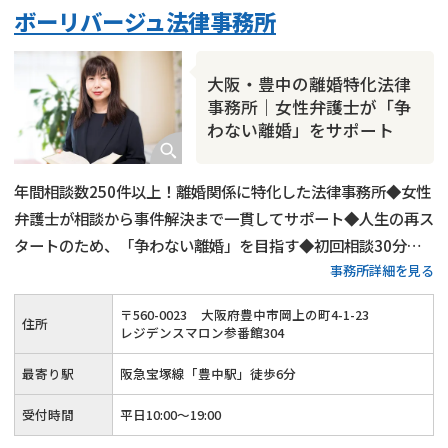
ボーリバージュ法律事務所
財産分与
内縁の夫婦
熟年離婚
大阪・豊中の離婚特化法律
事務所｜女性弁護士が「争
わない離婚」をサポート
年間相談数250件以上！離婚関係に特化した法律事務所◆女性
弁護士が相談から事件解決まで一貫してサポート◆人生の再ス
タートのため、「争わない離婚」を目指す◆初回相談30分無
事務所詳細を見る
料◆受任後はLINE・メールでのフォローアップあり
〒
560
-
0023
大阪府豊中市岡上の町4-1-23
住所
レジデンスマロン参番館304
最寄り駅
阪急宝塚線「豊中駅」徒歩6分
受付時間
平日10:00～19:00