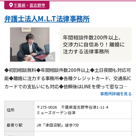
親権・面会交流権
DV
モラハラ
千葉県
・
習志野市
不貞・不倫慰謝料請求
国際離婚
養育費問題
弁護士法人M.L.T法律事務所
財産分与
内縁の夫婦
熟年離婚
年間相談件数200件以上、
交渉力に自信あり！離婚に
注力する法律事務所
◆初回相談無料◆年間相談件数200件以上◆土日夜間も対応可
能◆離婚に注力する事務所◆各種クレジットカード、交通系IC
カードでの支払いにも対応◆依頼後はLINEを使って密なコミ
事務所詳細を見る
ュニケーションも可能◆法テラスの利用も可能◆津田沼駅南口
から徒歩7分
〒
275
-
0026
千葉県習志野市谷津1-11-4
住所
ミューズガーデン谷津
最寄り駅
JR「津田沼駅」徒歩7分