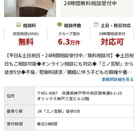
24時間無料相談受付中
相談料
相談件数
土日・祝日対応
初回相談(60分)
グループ累計
24時間相談受付
無料
6.3
対応可
万件
【平日&土日祝日・24時間相談受付中／無料相談可】◆土日祝
日もご相談可能◆オンライン相談にも対応◆「三ノ宮駅」から
徒歩5分◆不倫／慰謝料請求／離婚に伴う子どもの親権や養育
事務所詳細を見る
費など◆気持ちに寄り添い親身にサポート
〒
651
-
0087
兵庫県神戸市中央区御幸通6-1-10
住所
オリックス神戸三宮ビル10階
最寄り駅
JR「三ノ宮駅」徒歩5分
受付時間
毎日24時間