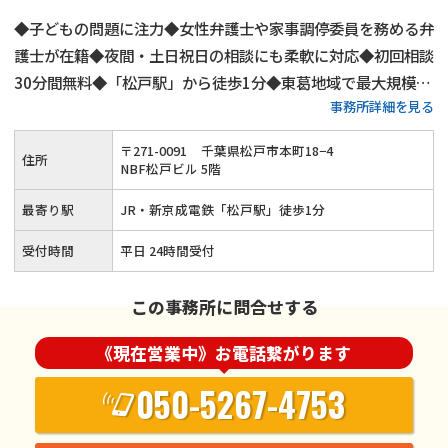
◆子どもの問題に注力◆女性弁護士や家事調停委員を務める弁
護士が在籍◆夜間・土日祝日の相談にも柔軟に対応◆初回相談
30分間無料◆「松戸駅」から徒歩1分◆東葛地域で最大規模◆
事務所詳細を見る
プライバシーに配慮した個室完備◆不貞に対する慰謝料請求の
実績多数
〒
271
-
0091
千葉県松戸市本町18−4
住所
NBF松戸ビル 5階
最寄り駅
JR・新京成電鉄「松戸駅」徒歩1分
受付時間
平日 24時間受付
この事務所に問合せする
《現在営業中》お電話繋がります
050-5267-4753