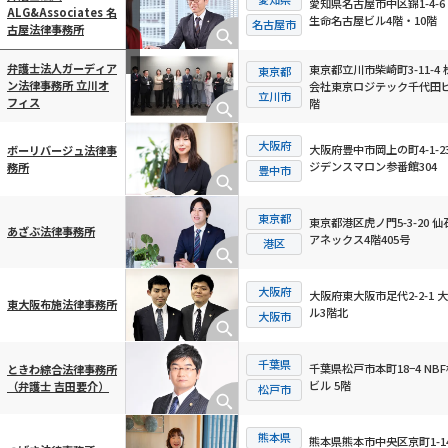
愛知県名古屋市中区錦1-4-6
ALG&Associates 名
生命名古屋ビル4階・10階
横スクロール可能
名古屋市
古屋法律事務所
弁護士法人ガーディア
東京都立川市柴崎町3-11-4 
東京都
ン法律事務所 立川オ
会社東京ロジテック千代田ビ
立川市
フィス
階
大阪府
大阪府豊中市岡上の町4-1-23
ボーリバージュ法律事
ジデンスマロン参番館304
務所
豊中市
東京都
東京都港区虎ノ門5-3-20 仙
あざぶ法律事務所
アネックス4階405号
港区
大阪府
大阪府東大阪市足代2-2-1 
東大阪布施法律事務所
ル3階北
大阪市
千葉県
千葉県松戸市本町18−4 NB
ときわ綜合法律事務所
ビル 5階
（弁護士 吉田要介）
松戸市
熊本県
熊本県熊本市中央区京町1-14