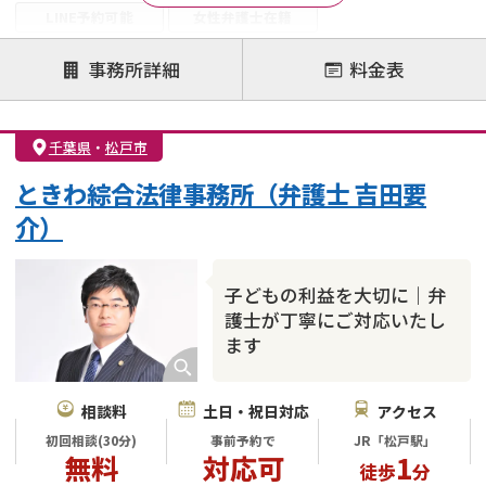
LINE予約可能
女性弁護士在籍
注力案件
事務所詳細
料金表
離婚前相談
離婚調停
離婚裁判
親権・面会交流権
DV
モラハラ
千葉県
・
松戸市
不貞・不倫慰謝料請求
国際離婚
養育費問題
ときわ綜合法律事務所（弁護士 吉田要
財産分与
内縁の夫婦
熟年離婚
介）
子どもの利益を大切に｜弁
護士が丁寧にご対応いたし
ます
相談料
土日・祝日対応
アクセス
初回相談(30分)
事前予約で
JR「松戸駅」
無料
対応可
1
徒歩
分