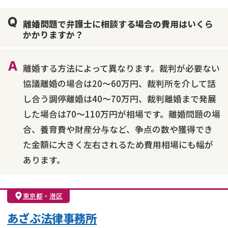
親権・面会交流権
DV
モラハラ
離婚問題で弁護士に相談する場合の費用はいくら
不貞・不倫慰謝料請求
国際離婚
養育費問題
かかりますか？
財産分与
内縁の夫婦
熟年離婚
離婚する方法によって異なります。裁判が必要ない
協議離婚の場合は20～60万円、裁判所を介して話
し合う調停離婚は40～70万円、裁判離婚まで発展
した場合は70～110万円が相場です。離婚問題の場
合、養育費や財産分与など、争点の数や獲得でき
た金額に大きく左右されるため費用相場にも幅が
あります。
東京都
・
港区
あざぶ法律事務所