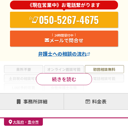
《現在営業中》お電話繋がります
050-5267-4675
24時間受付中
メールで問合せ
弁護士
への相談の流れ
来所不要
オンライン面談可能
初回相談無料
続きを読む
土日祝の相談可能
19時以降電話可能
電話相談可能
LINE予約可能
女性弁護士在籍
注力案件
事務所詳細
料金表
離婚前相談
離婚調停
離婚裁判
親権・面会交流権
DV
モラハラ
大阪府
・
豊中市
不貞・不倫慰謝料請求
国際離婚
養育費問題