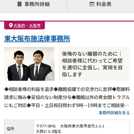
注力案件
事務所詳細
料金表
離婚前相談
離婚調停
離婚裁判
親権・面会交流権
DV
モラハラ
大阪府
・
大阪市
不貞・不倫慰謝料請求
国際離婚
養育費問題
東大阪布施法律事務所
財産分与
内縁の夫婦
熟年離婚
後悔のない離婚のために｜
相談者様に代わってご希望
を適切に主張し、実現を目
指します
◆相談者様の利益を追求◆離婚協議での交渉力に定評◆慰謝料
請求に強み◆妥協のない財産分与◆離婚以外の男女間トラブル
にもご対応◆平日・土日祝日問わず9時－19時までご相談受付
事務所詳細を見る
◆初回のご相談は無料◆近畿日本鉄道「布施駅」から徒歩1分
の好アクセス
〒
577
-
0841
大阪府東大阪市足代2-2-1
住所
大西ビル3階北