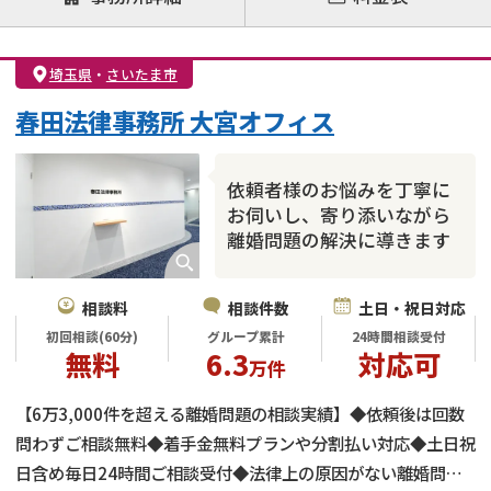
離婚前相談
離婚調停
離婚裁判
親権・面会交流権
DV
モラハラ
埼玉県
・
さいたま市
不貞・不倫慰謝料請求
国際離婚
養育費問題
春田法律事務所 大宮オフィス
財産分与
内縁の夫婦
熟年離婚
依頼者様のお悩みを丁寧に
お伺いし、寄り添いながら
離婚問題の解決に導きます
相談料
相談件数
土日・祝日対応
初回相談(60分)
グループ累計
24時間相談受付
無料
6.3
対応可
万件
【6万3,000件を超える離婚問題の相談実績】◆依頼後は回数
問わずご相談無料◆着手金無料プランや分割払い対応◆土日祝
日含め毎日24時間ご相談受付◆法律上の原因がない離婚問題