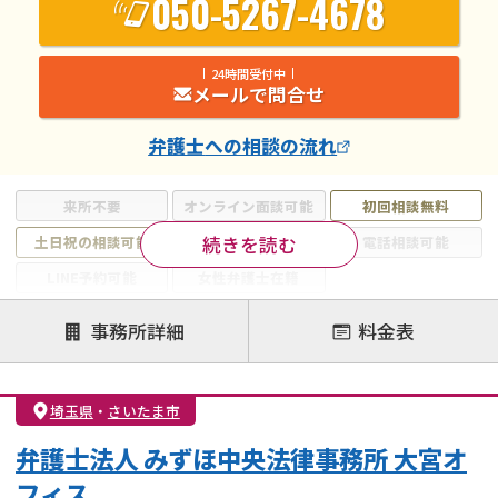
050-5267-4678
24時間受付中
メールで問合せ
弁護士
への相談の流れ
来所不要
オンライン面談可能
初回相談無料
続きを読む
土日祝の相談可能
19時以降電話可能
電話相談可能
LINE予約可能
女性弁護士在籍
注力案件
事務所詳細
料金表
離婚前相談
離婚調停
離婚裁判
親権・面会交流権
DV
モラハラ
埼玉県
・
さいたま市
不貞・不倫慰謝料請求
国際離婚
養育費問題
弁護士法人 みずほ中央法律事務所 大宮オ
財産分与
内縁の夫婦
熟年離婚
フィス