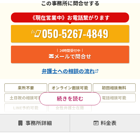
この事務所に問合せする
《現在営業中》お電話繋がります
050-5267-4849
24時間受付中
メールで問合せ
弁護士
への相談の流れ
来所不要
オンライン面談可能
初回相談無料
続きを読む
土日祝の相談可能
19時以降電話可能
電話相談可能
LINE予約可能
女性弁護士在籍
注力案件
事務所詳細
料金表
離婚前相談
離婚調停
離婚裁判