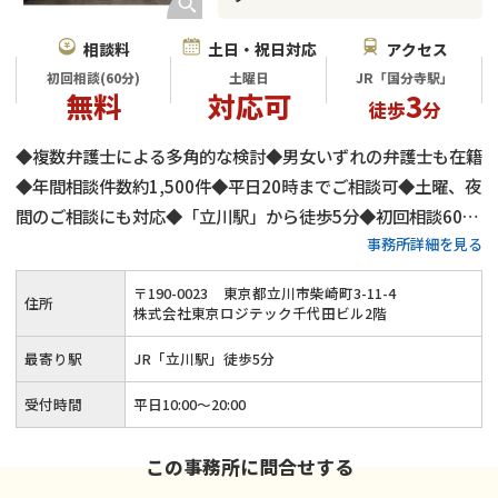
相談料
土日・祝日対応
アクセス
初回相談(60分)
土曜日
JR「国分寺駅」
無料
対応可
3
徒歩
分
◆複数弁護士による多角的な検討◆男女いずれの弁護士も在籍
◆年間相談件数約1,500件◆平日20時までご相談可◆土曜、夜
間のご相談にも対応◆「立川駅」から徒歩5分◆初回相談60分
事務所詳細を見る
無料◆弁護士費用は分割払いも可◆養育費・財産分与・慰謝料
請求も安心◆代理交渉にもご対応
〒
190
-
0023
東京都立川市柴崎町3-11-4
住所
株式会社東京ロジテック千代田ビル2階
最寄り駅
JR「立川駅」徒歩5分
受付時間
平日10:00～20:00
この事務所に問合せする