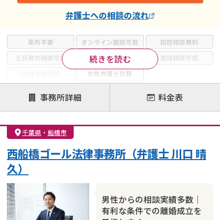
弁護士
への相談の流れ
来所不要
オンライン面談可能
初回相談無料
続きを読む
土日祝の相談可能
19時以降電話可能
電話相談可能
LINE予約可能
女性弁護士在籍
注力案件
事務所詳細
料金表
離婚前相談
離婚調停
離婚裁判
親権・面会交流権
DV
モラハラ
千葉県
・
船橋市
不貞・不倫慰謝料請求
国際離婚
養育費問題
西船橋ゴール法律事務所（弁護士 川口 晴
財産分与
内縁の夫婦
熟年離婚
久）
男性からの相談実績多数｜
有利な条件での離婚成立を