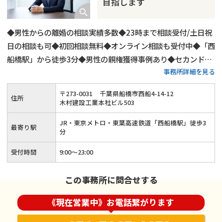
目指します
◆男性からの離婚の相談実績多数◆23時まで相談受付/土日祝
日の相談も可◆初回相談無料◆オンライン相談も受付中◆「西
船橋駅」から徒歩3分◆男性の親権獲得事例あり◆セカンドオ
事務所詳細を見る
ピニオンとしての活用もOK◆依頼者様に合わせた解決策をご
提案
〒
273
-
0031
千葉県船橋市西船4-14-12
住所
木村建設工業本社ビル503
JR・東京メトロ・東葉高速鉄道「西船橋駅」徒歩3
最寄り駅
分
受付時間
9:00～23:00
この事務所に問合せする
《現在営業中》お電話繋がります