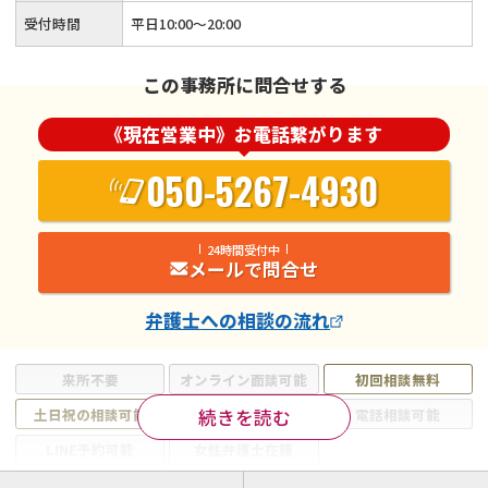
受付時間
平日10:00～20:00
この事務所に問合せする
《現在営業中》お電話繋がります
050-5267-4930
24時間受付中
メールで問合せ
弁護士
への相談の流れ
来所不要
オンライン面談可能
初回相談無料
続きを読む
土日祝の相談可能
19時以降電話可能
電話相談可能
LINE予約可能
女性弁護士在籍