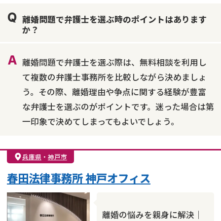
親権・面会交流権
DV
モラハラ
離婚問題で弁護士を選ぶ時のポイントはあります
不貞・不倫慰謝料請求
国際離婚
養育費問題
か？
財産分与
内縁の夫婦
熟年離婚
離婚問題で弁護士を選ぶ際は、無料相談を利用し
て複数の弁護士事務所を比較しながら決めましょ
う。その際、離婚理由や争点に関する経験が豊富
な弁護士を選ぶのがポイントです。迷った場合は第
一印象で決めてしまってもよいでしょう。
兵庫県
・
神戸市
春田法律事務所 神戸オフィス
離婚の悩みを親身に解決｜