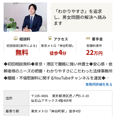
「わかりやすさ」を追求
し、男女問題の解決へ挑み
ます
相談料
アクセス
着手金
初回相談(案件による)
東京メトロ「神谷町駅」
慰謝料事件
無料
4
22
徒歩
分
万円
◆初回相談無料◆東京・港区で離婚に強い弁護士◆安心感・依
頼者様のニーズの把握・わかりやすさにこだわった法律事務所
◆離婚・不倫慰謝料に関するYouTubeチャンネルを運営◆不
事務所詳細を見る
倫慰謝料の減額交渉に自身有り
〒
105
-
0001
東京都港区虎ノ門5-3-20
住所
仙石山アネックス4階405号
最寄り駅
東京メトロ「神谷町駅 」徒歩4分