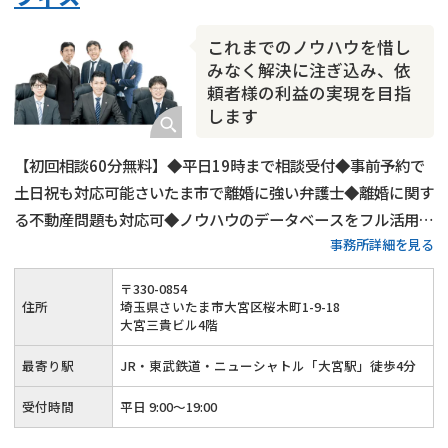
これまでのノウハウを惜し
みなく解決に注ぎ込み、依
頼者様の利益の実現を目指
します
【初回相談60分無料】◆平日19時まで相談受付◆事前予約で
土日祝も対応可能さいたま市で離婚に強い弁護士◆離婚に関す
る不動産問題も対応可◆ノウハウのデータベースをフル活用し
事務所詳細を見る
たご提案◆依頼者様の利益の実現を目指します
〒
330
-
0854
住所
埼玉県さいたま市大宮区桜木町1-9-18
大宮三貴ビル4階
最寄り駅
JR・東武鉄道・ニューシャトル「大宮駅」徒歩4分
受付時間
平日 9:00～19:00