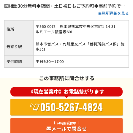
回相談30分無料◆夜間・土日祝日もご予約可◆事前予約でオ
事務所詳細を見る
ンライン相談（Zoom）可能◆熊本市営バス・九州産交バス
「裁判所前バス停」徒歩5分
〒
860
-
0078
熊本県熊本市中央区京町1-14-31
住所
ルミエール観音坂601
熊本市営バス・九州産交バス「裁判所前バス停」徒
最寄り駅
歩5分
受付時間
平日9:30～17:00
この事務所に問合せする
《現在営業中》お電話繋がります
050-5267-4824
24時間受付中
メールで問合せ