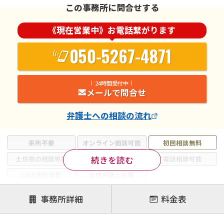
この事務所に問合せする
《現在営業中》お電話繋がります
050-5267-4871
24時間受付中
メールで問合せ
弁護士
への相談の流れ
来所不要
オンライン面談可能
初回相談無料
続きを読む
土日祝の相談可能
19時以降電話可能
電話相談可能
LINE予約可能
女性弁護士在籍
注力案件
事務所詳細
料金表
離婚前相談
離婚調停
離婚裁判