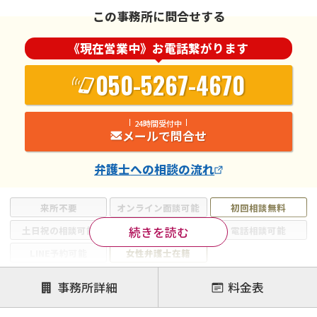
この事務所に問合せする
《現在営業中》お電話繋がります
050-5267-4670
24時間受付中
メールで問合せ
弁護士
への相談の流れ
来所不要
オンライン面談可能
初回相談無料
続きを読む
土日祝の相談可能
19時以降電話可能
電話相談可能
LINE予約可能
女性弁護士在籍
注力案件
事務所詳細
料金表
離婚前相談
離婚調停
離婚裁判