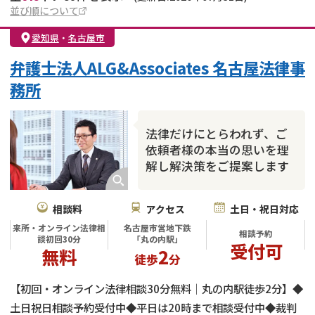
並び順について
愛知県
・
名古屋市
弁護士法人ALG&Associates 名古屋法律事
務所
法律だけにとらわれず、ご
依頼者様の本当の思いを理
解し解決策をご提案します
相談料
アクセス
土日・祝日対応
来所・オンライン法律相
名古屋市営地下鉄
相談予約
談初回30分
「丸の内駅」
受付可
無料
2
徒歩
分
【初回・オンライン法律相談30分無料｜丸の内駅徒歩2分】◆
土日祝日相談予約受付中◆平日は20時まで相談受付中◆裁判