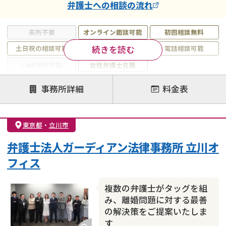
弁護士
への相談の流れ
来所不要
オンライン面談可能
初回相談無料
続きを読む
土日祝の相談可能
19時以降電話可能
電話相談可能
LINE予約可能
女性弁護士在籍
注力案件
事務所詳細
料金表
離婚前相談
離婚調停
離婚裁判
親権・面会交流権
DV
モラハラ
東京都
・
立川市
不貞・不倫慰謝料請求
国際離婚
養育費問題
弁護士法人ガーディアン法律事務所 立川オ
財産分与
内縁の夫婦
熟年離婚
フィス
複数の弁護士がタッグを組
み、離婚問題に対する最善
の解決策をご提案いたしま
す