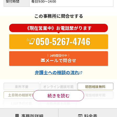
受付時間
毎日9:00～24:00
この事務所に問合せする
《現在営業中》お電話繋がります
050-5267-4746
24時間受付中
メールで問合せ
弁護士
への相談の流れ
来所不要
オンライン面談可能
初回相談無料
続きを読む
土日祝の相談可能
19時以降電話可能
電話相談可能
LINE予約可能
女性弁護士在籍
注力案件
事務所詳細
料金表