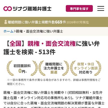
専門家を探す
離婚に強い弁護士
669
離婚問題に強い弁護士掲載件数
件
2026年07月
現在
ホーム
親権・面会交流権に強い弁護士
都道府県を選択
【
全国
】
親権・面会交流権
に強い弁
669
事務所
件
護士を検索 - 513件
更新日 :
2026年07月31日
相談内容で探す
離婚前相談
費用相場
離婚裁判
コラム
親権・面会交流権に強い弁護士を掲載中！(初回相談無料・女性弁
護士在籍・オンライン対応可の事務所もあり)。ツナグ離婚弁護士
では自分に合った親権・面会交流権問題の解決実績が豊富な弁護士
DV
財産分与