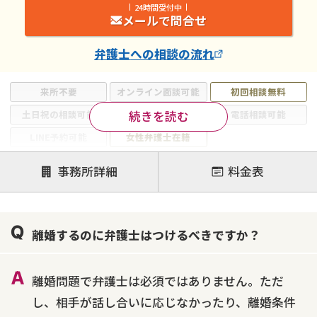
24時間受付中
メールで問合せ
弁護士
への相談の流れ
来所不要
オンライン面談可能
初回相談無料
続きを読む
土日祝の相談可能
19時以降電話可能
電話相談可能
LINE予約可能
女性弁護士在籍
注力案件
事務所詳細
料金表
離婚前相談
離婚調停
離婚裁判
親権・面会交流権
DV
モラハラ
離婚するのに弁護士はつけるべきですか？
不貞・不倫慰謝料請求
国際離婚
養育費問題
財産分与
内縁の夫婦
熟年離婚
離婚問題で弁護士は必須ではありません。ただ
し、相手が話し合いに応じなかったり、離婚条件