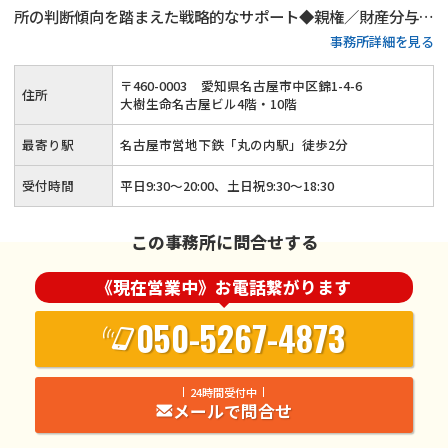
所の判断傾向を踏まえた戦略的なサポート◆親権／財産分与／
事務所詳細を見る
慰謝料など離婚問題を総合的に対応◆ご依頼者様の真のニーズ
を理解してよりよい解決策をご提案
〒
460
-
0003
愛知県名古屋市中区錦1-4-6
住所
大樹生命名古屋ビル4階・10階
最寄り駅
名古屋市営地下鉄「丸の内駅」徒歩2分
受付時間
平日9:30～20:00、土日祝9:30～18:30
この事務所に問合せする
《現在営業中》お電話繋がります
050-5267-4873
24時間受付中
メールで問合せ