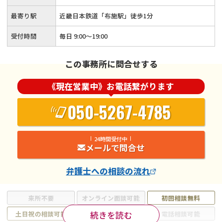
最寄り駅
近畿日本鉄道「布施駅」徒歩1分
受付時間
毎日 9:00～19:00
この事務所に問合せする
《現在営業中》お電話繋がります
050-5267-4785
24時間受付中
メールで問合せ
弁護士
への相談の流れ
来所不要
オンライン面談可能
初回相談無料
続きを読む
土日祝の相談可能
19時以降電話可能
電話相談可能