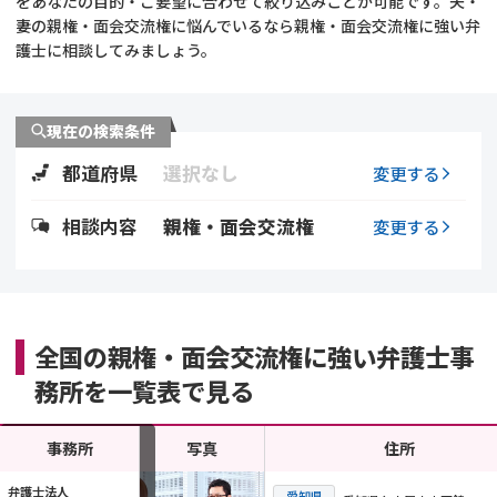
をあなたの目的・ご要望に合わせて絞り込みことが可能です。夫・
妻の親権・面会交流権に悩んでいるなら親権・面会交流権に強い弁
不貞・不倫慰謝料請求
養育費
護士に相談してみましょう。
養育費問題
離婚裁判
現在の検索条件
内縁の夫婦
慰謝料
都道府県
選択なし
変更する
国際離婚
相談内容
親権・面会交流権
変更する
DV
離婚の相談先
全国の親権・面会交流権に強い弁護士事
務所を一覧表で見る
離婚したくない
その他の男女問題
事務所
写真
住所
弁護士法人
愛知県