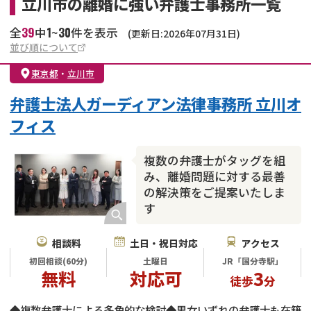
立川市の離婚に強い弁護士事務所一覧
39
1
30
全
中
~
件を表示
(更新日:2026年07月31日)
並び順について
東京都
・
立川市
弁護士法人ガーディアン法律事務所 立川オ
フィス
複数の弁護士がタッグを組
み、離婚問題に対する最善
の解決策をご提案いたしま
す
相談料
土日・祝日対応
アクセス
初回相談(60分)
土曜日
JR「国分寺駅」
無料
対応可
3
徒歩
分
◆複数弁護士による多角的な検討◆男女いずれの弁護士も在籍