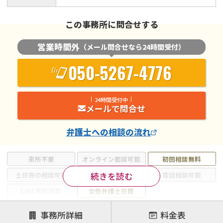
この事務所に問合せする
営業時間外
（メール問合せなら24時間受付）
050-5267-4776
24時間受付中
メールで問合せ
弁護士
への相談の流れ
来所不要
オンライン面談可能
初回相談無料
続きを読む
土日祝の相談可能
19時以降電話可能
電話相談可能
LINE予約可能
女性弁護士在籍
注力案件
事務所詳細
料金表