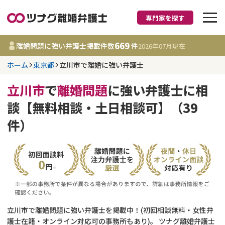
専門家を探す
離婚に強い弁護士
669
離婚問題に強い弁護士掲載件数
件
2026年07月
現在
ホーム
東京都
立川市で離婚に強い弁護士
東京都
立川市
で
離婚問題
に強い弁護士に相
669
事務所
件
談【無料相談・土日相談可】（39
更新日 :
2026年07月31日
件）
相談内容で探す
離婚前相談
費用相場
離婚裁判
コラム
立川市で離婚問題に強い弁護士を掲載中！(初回相談無料・女性弁
DV
財産分与
護士在籍・オンライン対応可の事務所もあり)。 ツナグ離婚弁護士