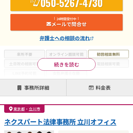
050-5267-4730
24時間受付中
メールで問合せ
弁護士
への相談の流れ
来所不要
オンライン面談可能
初回相談無料
続きを読む
土日祝の相談可能
19時以降電話可能
電話相談可能
LINE予約可能
女性弁護士在籍
注力案件
事務所詳細
料金表
離婚前相談
離婚調停
離婚裁判
親権・面会交流権
DV
モラハラ
東京都
・
立川市
不貞・不倫慰謝料請求
国際離婚
養育費問題
ネクスパート法律事務所 立川オフィス
財産分与
内縁の夫婦
熟年離婚