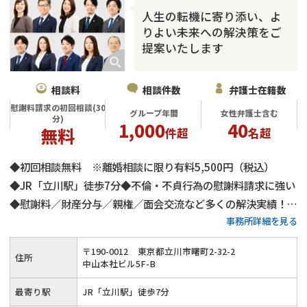
人生の転機に寄り添い、よ
りよい未来への解決策をご
提案いたします
相談料
相談件数
弁護士在籍数
慰謝料請求の初回相談(30
グループ年間
女性弁護士含む
分)
1,000
40
無料
件超
名超
◆初回相談無料 ※離婚相談に限り有料5,500円（税込）
◆JR「立川駅」徒歩7分◆不倫・不貞行為の慰謝料請求に強い
◆慰謝料／財産分与／親権／面会交流など多くの解決実績！よ
事務所詳細を見る
りよい未来を目指してサポートいたします◎≪事前予約で夜
間・土日祝日のご相談も対応≫
〒
190
-
0012
東京都立川市曙町2-32-2
住所
中山本社ビル5F-B
最寄り駅
JR「立川駅」徒歩7分