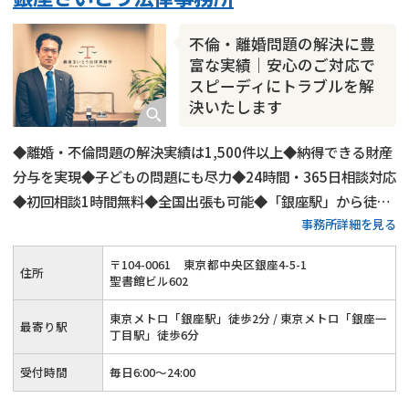
不倫・離婚問題の解決に豊
富な実績｜安心のご対応で
スピーディにトラブルを解
決いたします
◆離婚・不倫問題の解決実績は1,500件以上◆納得できる財産
分与を実現◆子どもの問題にも尽力◆24時間・365日相談対応
◆初回相談1時間無料◆全国出張も可能◆「銀座駅」から徒歩
事務所詳細を見る
2分◆LINEでのご連絡もOK
〒
104
-
0061
東京都中央区銀座4-5-1
住所
聖書館ビル602
東京メトロ「銀座駅」徒歩2分 / 東京メトロ「銀座一
最寄り駅
丁目駅」徒歩6分
受付時間
毎日6:00～24:00