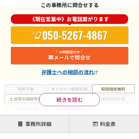
この事務所に問合せする
《現在営業中》お電話繋がります
050-5267-4867
24時間受付中
メールで問合せ
弁護士
への相談の流れ
来所不要
オンライン面談可能
初回相談無料
続きを読む
土日祝の相談可能
19時以降電話可能
電話相談可能
LINE予約可能
女性弁護士在籍
注力案件
事務所詳細
料金表
離婚前相談
離婚調停
離婚裁判