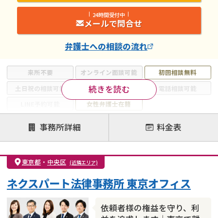
24時間受付中
メールで問合せ
弁護士
への相談の流れ
来所不要
オンライン面談可能
初回相談無料
続きを読む
土日祝の相談可能
19時以降電話可能
電話相談可能
LINE予約可能
女性弁護士在籍
注力案件
事務所詳細
料金表
離婚前相談
離婚調停
離婚裁判
親権・面会交流権
DV
モラハラ
東京都
・
中央区
(近隣エリア)
不貞・不倫慰謝料請求
国際離婚
養育費問題
ネクスパート法律事務所 東京オフィス
財産分与
内縁の夫婦
熟年離婚
依頼者様の権益を守り、利