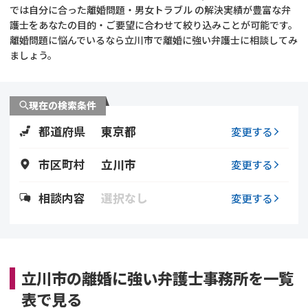
では自分に合った離婚問題・男女トラブル の解決実績が豊富な弁
護士をあなたの目的・ご要望に合わせて絞り込みことが可能です。
不貞・不倫慰謝料請求
養育費
離婚問題に悩んでいるなら立川市で離婚に強い弁護士に相談してみ
ましょう。
養育費問題
離婚裁判
内縁の夫婦
慰謝料
現在の検索条件
都道府県
東京都
変更する
国際離婚
市区町村
立川市
変更する
DV
相談内容
選択なし
変更する
離婚の相談先
離婚したくない
立川市の離婚に強い弁護士事務所を一覧
その他の男女問題
表で見る