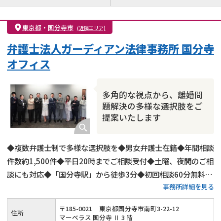
離婚前相談
離婚調停
離婚裁判
親権・面会交流権
DV
モラハラ
東京都
・
国分寺市
(近隣エリア)
不貞・不倫慰謝料請求
国際離婚
養育費問題
弁護士法人ガーディアン法律事務所 国分寺
財産分与
内縁の夫婦
熟年離婚
オフィス
多角的な視点から、離婚問
題解決の多様な選択肢をご
提案いたします
◆複数弁護士制で多様な選択肢を◆男女弁護士在籍◆年間相談
件数約1,500件◆平日20時までご相談受付◆土曜、夜間のご相
談にも対応◆「国分寺駅」から徒歩3分◆初回相談60分無料◆
事務所詳細を見る
弁護士費用の分割払いも可◆養育費・財産分与・慰謝料請求に
強み◆代理交渉もご対応可
〒
185
-
0021
東京都国分寺市南町3-22-12
住所
マーベラス 国分寺 Ⅱ 3 階