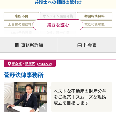
弁護士
への相談の流れ
来所不要
オンライン面談可能
初回相談無料
続きを読む
土日祝の相談可能
19時以降電話可能
電話相談可能
LINE予約可能
女性弁護士在籍
注力案件
事務所詳細
料金表
離婚前相談
離婚調停
離婚裁判
親権・面会交流権
DV
モラハラ
東京都
・
新宿区
(近隣エリア)
不貞・不倫慰謝料請求
国際離婚
養育費問題
菅野法律事務所
財産分与
内縁の夫婦
熟年離婚
ベストな不動産の財産分与
をご提案｜スムーズな離婚
成立を目指します