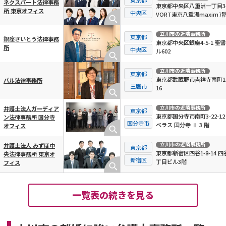
ネクスパート法律事務
東京都中央区八重洲一丁目3-
所 東京オフィス
中央区
VORT東京八重洲maxim7
立川市
の近隣事務所
東京都
銀座さいとう法律事務
東京都中央区銀座4-5-1 聖
所
中央区
ル602
立川市
の近隣事務所
東京都
東京都武蔵野市吉祥寺南町1-
パル法律事務所
三鷹市
16
立川市
の近隣事務所
弁護士法人ガーディア
東京都
東京都国分寺市南町3-22-12
ン法律事務所 国分寺
国分寺市
ベラス 国分寺 Ⅱ 3 階
オフィス
立川市
の近隣事務所
弁護士法人 みずほ中
東京都
東京都新宿区四谷1-8-14 四
央法律事務所 東京オ
新宿区
丁目ビル3階
フィス
一覧表の続きを見る