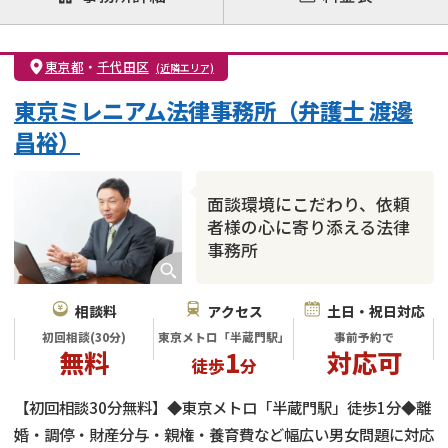
離婚前相談
離婚調停
離婚裁判
親権・面会交流権
DV
モラハラ
東京都
・
千代田区
(近隣エリア)
不貞・不倫慰謝料請求
国際離婚
養育費問題
東京ミレニアム法律事務所（弁護士 渡邊
財産分与
内縁の夫婦
熟年離婚
昌裕）
面談環境にこだわり、依頼
者様の心に寄り添える法律
事務所
相談料
アクセス
土日・祝日対応
初回相談(30分)
東京メトロ「半蔵門駅」
事前予約で
無料
1
対応可
徒歩
分
【初回相談30分無料】◆東京メトロ「半蔵門駅」徒歩1分◆離
婚・調停・財産分与・親権・養育費など幅広い男女問題に対応