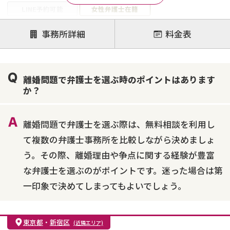
LINE予約可能
女性弁護士在籍
注力案件
事務所詳細
料金表
離婚前相談
離婚調停
離婚裁判
親権・面会交流権
DV
モラハラ
離婚問題で弁護士を選ぶ時のポイントはあります
不貞・不倫慰謝料請求
国際離婚
養育費問題
か？
財産分与
内縁の夫婦
熟年離婚
離婚問題で弁護士を選ぶ際は、無料相談を利用し
て複数の弁護士事務所を比較しながら決めましょ
う。その際、離婚理由や争点に関する経験が豊富
な弁護士を選ぶのがポイントです。迷った場合は第
一印象で決めてしまってもよいでしょう。
東京都
・
新宿区
(近隣エリア)