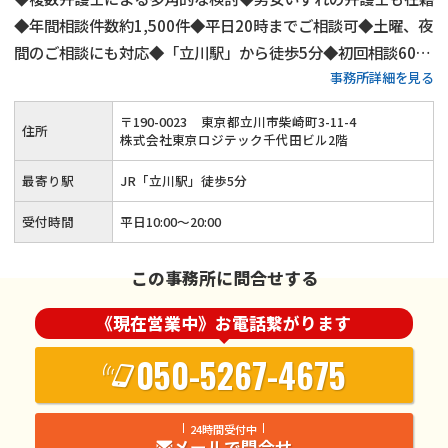
◆年間相談件数約1,500件◆平日20時までご相談可◆土曜、夜
間のご相談にも対応◆「立川駅」から徒歩5分◆初回相談60分
事務所詳細を見る
無料◆弁護士費用は分割払いも可◆養育費・財産分与・慰謝料
請求も安心◆代理交渉にもご対応
〒
190
-
0023
東京都立川市柴崎町3-11-4
住所
株式会社東京ロジテック千代田ビル2階
最寄り駅
JR「立川駅」徒歩5分
受付時間
平日10:00～20:00
この事務所に問合せする
《現在営業中》お電話繋がります
050-5267-4675
24時間受付中
メールで問合せ