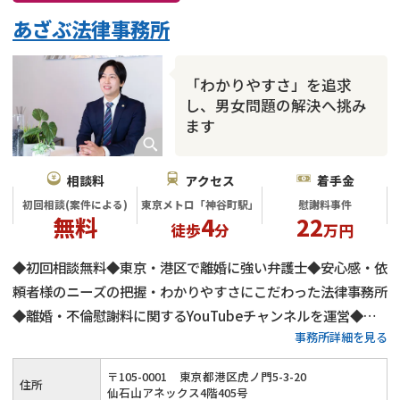
あざぶ法律事務所
「わかりやすさ」を追求
し、男女問題の解決へ挑み
ます
相談料
アクセス
着手金
初回相談(案件による)
東京メトロ「神谷町駅」
慰謝料事件
無料
4
22
徒歩
分
万円
◆初回相談無料◆東京・港区で離婚に強い弁護士◆安心感・依
頼者様のニーズの把握・わかりやすさにこだわった法律事務所
◆離婚・不倫慰謝料に関するYouTubeチャンネルを運営◆不
事務所詳細を見る
倫慰謝料の減額交渉に自身有り
〒
105
-
0001
東京都港区虎ノ門5-3-20
住所
仙石山アネックス4階405号