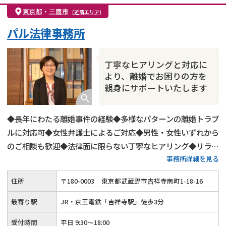
親権・面会交流権
DV
モラハラ
東京都
・
三鷹市
(近隣エリア)
不貞・不倫慰謝料請求
国際離婚
養育費問題
パル法律事務所
財産分与
内縁の夫婦
熟年離婚
丁寧なヒアリングと対応に
より、離婚でお困りの方を
親身にサポートいたします
◆長年にわたる離婚事件の経験◆多様なパターンの離婚トラブ
ルに対応可◆女性弁護士によるご対応◆男性・女性いずれから
のご相談も歓迎◆法律面に限らない丁寧なヒアリング◆リラッ
事務所詳細を見る
クスした雰囲気でのご相談◆夜間・土日祝日も柔軟にご対応
◆「吉祥寺駅」から徒歩3分
住所
〒
180
-
0003
東京都武蔵野市吉祥寺南町1-18-16
最寄り駅
JR・京王電鉄「吉祥寺駅」徒歩3分
受付時間
平日 9:30～18:00