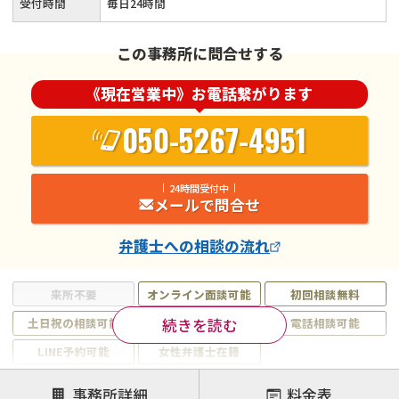
受付時間
毎日24時間
この事務所に問合せする
《現在営業中》お電話繋がります
050-5267-4951
24時間受付中
メールで問合せ
弁護士
への相談の流れ
来所不要
オンライン面談可能
初回相談無料
続きを読む
土日祝の相談可能
19時以降電話可能
電話相談可能
LINE予約可能
女性弁護士在籍
注力案件
事務所詳細
料金表