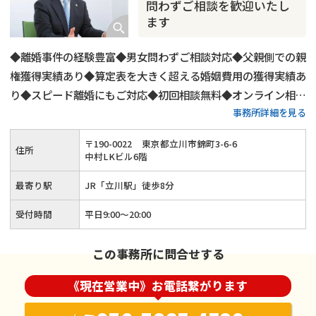
問わずご相談を歓迎いたし
ます
◆離婚事件の経験豊富◆男女問わずご相談対応◆父親側での親
権獲得実績あり◆算定表を大きく超える婚姻費用の獲得実績あ
り◆スピード離婚にもご対応◆初回相談無料◆オンライン相談
事務所詳細を見る
にもご対応◆平日20時までご相談受付◆土日祝日もご予約可
◆「立川駅」から徒歩8分
〒
190
-
0022
東京都立川市錦町3-6-6
住所
中村LKビル6階
最寄り駅
JR「立川駅」徒歩8分
受付時間
平日9:00〜20:00
この事務所に問合せする
《現在営業中》お電話繋がります