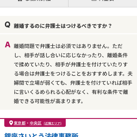
離婚前相談
離婚調停
離婚裁判
親権・面会交流権
DV
モラハラ
離婚するのに弁護士はつけるべきですか？
不貞・不倫慰謝料請求
国際離婚
養育費問題
財産分与
内縁の夫婦
熟年離婚
離婚問題で弁護士は必須ではありません。ただ
し、相手が話し合いに応じなかったり、離婚条件
で揉めていたり、相手が弁護士を付けていたりす
る場合は弁護士をつけることをおすすめします。夫
婦間で立場が弱くても、弁護士を付けていれば相手
に言いくるめられる心配がなく、有利な条件で離
婚できる可能性が高まります。
東京都
・
中央区
(近隣エリア)
銀座さいとう法律事務所