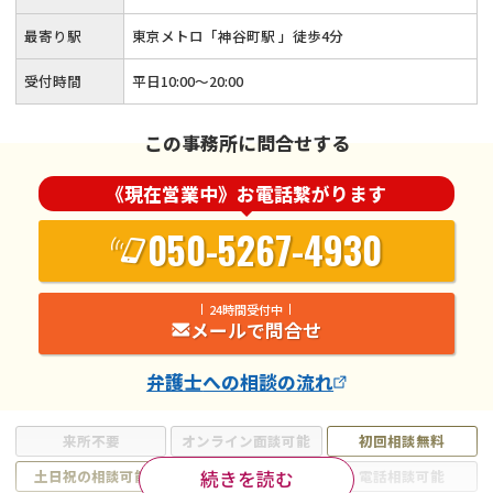
最寄り駅
東京メトロ「神谷町駅 」徒歩4分
受付時間
平日10:00～20:00
この事務所に問合せする
《現在営業中》お電話繋がります
050-5267-4930
24時間受付中
メールで問合せ
弁護士
への相談の流れ
来所不要
オンライン面談可能
初回相談無料
続きを読む
土日祝の相談可能
19時以降電話可能
電話相談可能