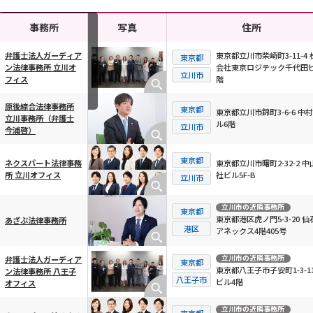
事務所
写真
住所
弁護士法人ガーディア
東京都立川市柴崎町3-11-4 
東京都
ン法律事務所 立川オ
会社東京ロジテック千代田ビ
立川市
横スクロール可能
フィス
階
原後綜合法律事務所
東京都
東京都立川市錦町3-6-6 中村
立川事務所（弁護士
ル6階
立川市
今浦啓）
東京都
東京都立川市曙町2-32-2 中
ネクスパート法律事務
社ビル5F-B
所 立川オフィス
立川市
立川市
の近隣事務所
東京都
東京都港区虎ノ門5-3-20 仙
あざぶ法律事務所
港区
アネックス4階405号
立川市
の近隣事務所
弁護士法人ガーディア
東京都
東京都八王子市子安町1-3-11
ン法律事務所 八王子
八王子市
ビル4階
オフィス
立川市
の近隣事務所
東京都