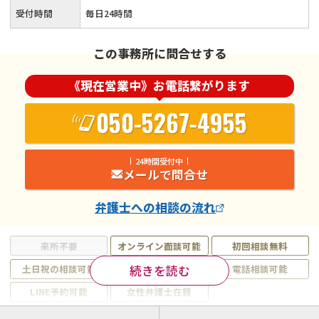
受付時間
毎日24時間
この事務所に問合せする
《現在営業中》お電話繋がります
050-5267-4955
24時間受付中
メールで問合せ
弁護士
への相談の流れ
来所不要
オンライン面談可能
初回相談無料
続きを読む
土日祝の相談可能
19時以降電話可能
電話相談可能
LINE予約可能
女性弁護士在籍
注力案件