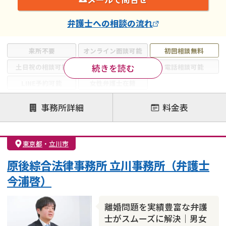
弁護士
への相談の流れ
来所不要
オンライン面談可能
初回相談無料
続きを読む
土日祝の相談可能
19時以降電話可能
電話相談可能
LINE予約可能
女性弁護士在籍
注力案件
事務所詳細
料金表
離婚前相談
離婚調停
離婚裁判
親権・面会交流権
DV
モラハラ
東京都
・
立川市
不貞・不倫慰謝料請求
国際離婚
養育費問題
原後綜合法律事務所 立川事務所（弁護士
財産分与
内縁の夫婦
熟年離婚
今浦啓）
離婚問題を実績豊富な弁護
士がスムーズに解決｜男女