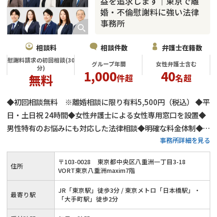
益を追求します｜東京で離
婚・不倫慰謝料に強い法律
事務所
相談料
相談件数
弁護士在籍数
慰謝料請求の初回相談(30
グループ年間
女性弁護士含む
分)
1,000
40
無料
件超
名超
◆初回相談無料 ※離婚相談に限り有料5,500円（税込） ◆平
日・土日祝 24時間◆女性弁護士による女性専用窓口を設置◆
男性特有のお悩みにも対応した法律相談◆明確な料金体制◆不
事務所詳細を見る
倫慰謝料請求の相談件数は年間1,000件以上◆離婚・男女問題
にまつわる全ての問題に対応します！東京で離婚・不倫慰謝料
〒
103
-
0028
東京都中央区八重洲一丁目3-18
住所
のお悩みはネクスパート法律事務所へ
VORT東京八重洲maxim7階
JR「東京駅」徒歩3分 / 東京メトロ「日本橋駅」・
最寄り駅
「大手町駅」徒歩2分