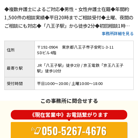
◆複数弁護士によるご対応◆男性・女性弁護士在籍◆年間約
1,500件の相談実績◆平日20時までご相談受付◆土曜、夜間の
ご相談にも対応◆「八王子駅」から徒歩2分◆初回相談1時間
事務所詳細を見る
無料◆弁護士費用の分割払いにもご対応◆養育費・財産分与・
慰謝料請求をサポート◆代理交渉も承ります
〒
192
-
0904
東京都八王子市子安町1-3-11
住所
SDビル4階
JR「八王子駅」徒歩2分 / 京王電鉄「京王八王子
最寄り駅
駅」徒歩10分
受付時間
平日10:00～20:00 / 土曜10:00～18:00
この事務所に問合せする
《現在営業中》お電話繋がります
050-5267-4676