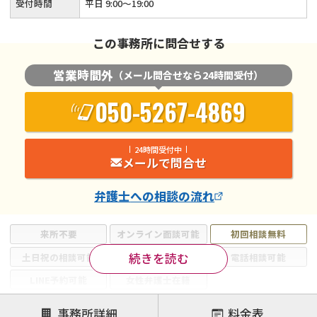
受付時間
平日 9:00～19:00
この事務所に問合せする
営業時間外
（メール問合せなら24時間受付）
050-5267-4869
24時間受付中
メールで問合せ
弁護士
への相談の流れ
来所不要
オンライン面談可能
初回相談無料
続きを読む
土日祝の相談可能
19時以降電話可能
電話相談可能
LINE予約可能
女性弁護士在籍
注力案件
事務所詳細
料金表