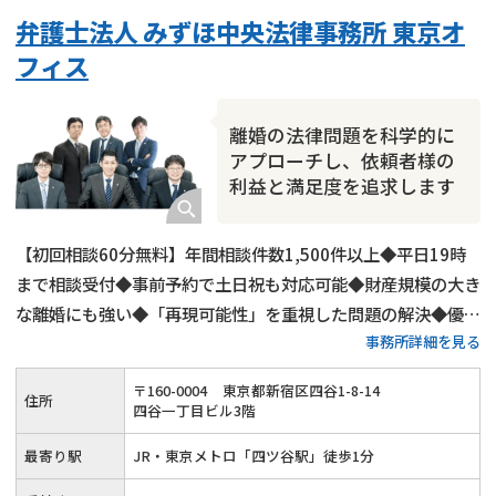
弁護士法人 みずほ中央法律事務所 東京オ
フィス
離婚の法律問題を科学的に
アプローチし、依頼者様の
利益と満足度を追求します
【初回相談60分無料】年間相談件数1,500件以上◆平日19時
まで相談受付◆事前予約で土日祝も対応可能◆財産規模の大き
な離婚にも強い◆「再現可能性」を重視した問題の解決◆優し
事務所詳細を見る
さと強さを持った離婚弁護を行います
〒
160
-
0004
東京都新宿区四谷1-8-14
住所
四谷一丁目ビル3階
最寄り駅
JR・東京メトロ「四ツ谷駅」徒歩1分