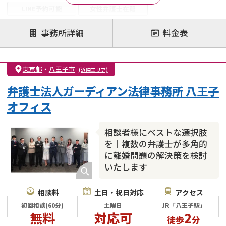
LINE予約可能
女性弁護士在籍
注力案件
事務所詳細
料金表
離婚前相談
離婚調停
離婚裁判
親権・面会交流権
DV
モラハラ
東京都
・
八王子市
(近隣エリア)
不貞・不倫慰謝料請求
国際離婚
養育費問題
弁護士法人ガーディアン法律事務所 八王子
財産分与
内縁の夫婦
熟年離婚
オフィス
相談者様にベストな選択肢
を｜複数の弁護士が多角的
に離婚問題の解決策を検討
いたします
相談料
土日・祝日対応
アクセス
初回相談(60分)
土曜日
JR「八王子駅」
無料
対応可
2
徒歩
分