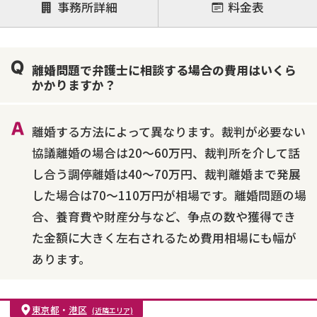
事務所詳細
料金表
離婚前相談
離婚調停
離婚裁判
親権・面会交流権
DV
モラハラ
離婚問題で弁護士に相談する場合の費用はいくら
不貞・不倫慰謝料請求
国際離婚
養育費問題
かかりますか？
財産分与
内縁の夫婦
熟年離婚
離婚する方法によって異なります。裁判が必要ない
協議離婚の場合は20～60万円、裁判所を介して話
し合う調停離婚は40～70万円、裁判離婚まで発展
した場合は70～110万円が相場です。離婚問題の場
合、養育費や財産分与など、争点の数や獲得でき
た金額に大きく左右されるため費用相場にも幅が
あります。
東京都
・
港区
(近隣エリア)