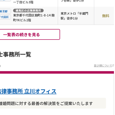
ツ谷駅」徒歩1分
一丁目ビル3階
練馬区
の近隣事務所
東京都
東京メトロ「半蔵門
東京都千代田区麹町1-8-14 麹
無料
千代田区
駅」徒歩1分
町YKビル2階
一覧表の続きを見る
士事務所一覧
)
並び順について
律事務所 立川オフィス
離婚問題に対する最善の解決策をご提案いたします