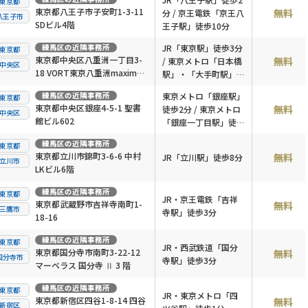
東京都
東京都八王子市子安町1-3-11
無料
分 / 京王電鉄「京王八
八王子市
SDビル4階
王子駅」徒歩10分
練馬区
の近隣事務所
JR「東京駅」徒歩3分
東京都
東京都中央区八重洲一丁目3-
無料
/ 東京メトロ「日本橋
中央区
18 VORT東京八重洲maxim7
駅」・「大手町駅」徒
階
歩2分
練馬区
の近隣事務所
東京メトロ「銀座駅」
東京都
東京都中央区銀座4-5-1 聖書
無料
徒歩2分 / 東京メトロ
中央区
館ビル602
「銀座一丁目駅」徒歩
6分
練馬区
の近隣事務所
東京都
東京都立川市錦町3-6-6 中村
無料
JR「立川駅」徒歩8分
立川市
LKビル6階
練馬区
の近隣事務所
東京都
JR・京王電鉄「吉祥
東京都武蔵野市吉祥寺南町1-
無料
三鷹市
寺駅」徒歩3分
18-16
練馬区
の近隣事務所
東京都
JR・西武鉄道「国分
東京都国分寺市南町3-22-12
無料
国分寺市
寺駅」徒歩3分
マーベラス 国分寺 Ⅱ 3 階
練馬区
の近隣事務所
東京都
JR・東京メトロ「四
東京都新宿区四谷1-8-14 四谷
無料
新宿区