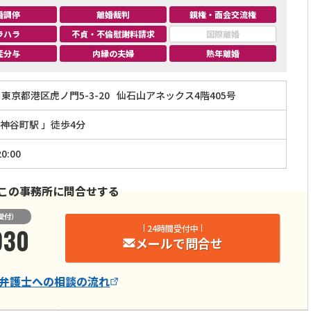
婚調停
離婚裁判
親権・面会交流権
ラハラ
不貞・不倫慰謝料請求
国際離婚
産分与
内縁の夫婦
熟年離婚
東京都港区虎ノ門5-3-20
仙石山アネックス4階405号
神谷町駅 」徒歩4分
0:00
この事務所に問合せする
受付）
930
24時間受付中
メールで問合せ
弁護士
への相談の流れ