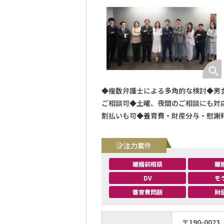
◆複数弁護士による多角的な検討◆男女
ご相談可◆土曜、夜間のご相談にも対
割払いも可◆養育費・財産分与・慰謝
注力案件
離婚前相談
離
DV
モ
養育費問題
財
〒
190
-
0023