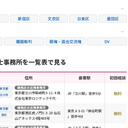
新宿区
文京区
台東区
墨田区
区
大田区
世田谷区
渋谷区
中野区
荒川区
板橋区
練馬区
足立区
離婚裁判
親権・面会交流権
DV
市
立川市
三鷹市
府中市
調布市
国際離婚
養育費問題
財産分与
市
東村山市
国分寺市
狛江市
東大和市
士事務所を一覧表で見る
市
住所
最寄駅
初回相談
練馬区
の近隣事務所
東京都
東京都立川市柴崎町3-11-4 株
無料
JR「立川駅」徒歩5分
立川市
式会社東京ロジテック千代田
ビル2階
練馬区
の近隣事務所
東京都
東京メトロ「神谷町駅
東京都港区虎ノ門5-3-20 仙石
無料
港区
」徒歩4分
山アネックス4階405号
練馬区
の近隣事務所
JR「八王子駅」徒歩2