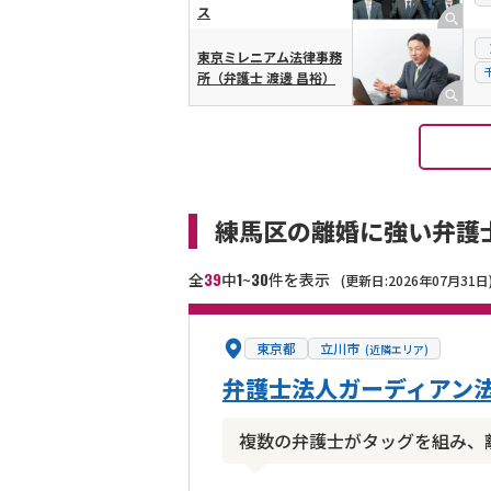
ス
東京ミレニアム法律事務
所（弁護士 渡邊 昌裕）
練馬区の離婚に強い弁護
39
1
30
全
中
~
件を表示
(更新日:2026年07月31日
東京都
立川市
(近隣エリア)
弁護士法人ガーディアン法
複数の弁護士がタッグを組み、