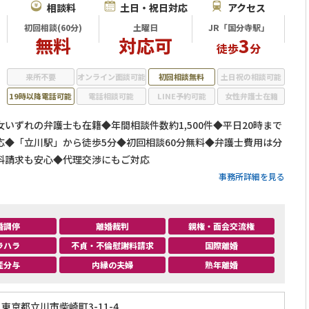
相談料
土日・祝日対応
アクセス
初回相談(60分)
土曜日
JR「国分寺駅」
無料
対応可
3
徒歩
分
来所不要
オンライン面談可能
初回相談無料
土日祝の相談可能
19時以降電話可能
電話相談可能
LINE予約可能
女性弁護士在籍
いずれの弁護士も在籍◆年間相談件数約1,500件◆平日20時まで
応◆「立川駅」から徒歩5分◆初回相談60分無料◆弁護士費用は分
料請求も安心◆代理交渉にもご対応
事務所詳細を見る
婚調停
離婚裁判
親権・面会交流権
ラハラ
不貞・不倫慰謝料請求
国際離婚
産分与
内縁の夫婦
熟年離婚
東京都立川市柴崎町3-11-4