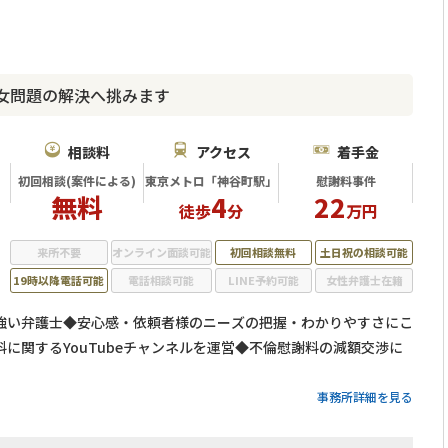
女問題の解決へ挑みます
相談料
アクセス
着手金
初回相談(案件による)
東京メトロ「神谷町駅」
慰謝料事件
無料
4
22
徒歩
分
万円
来所不要
オンライン面談可能
初回相談無料
土日祝の相談可能
19時以降電話可能
電話相談可能
LINE予約可能
女性弁護士在籍
強い弁護士◆安心感・依頼者様のニーズの把握・わかりやすさにこ
に関するYouTubeチャンネルを運営◆不倫慰謝料の減額交渉に
事務所詳細を見る