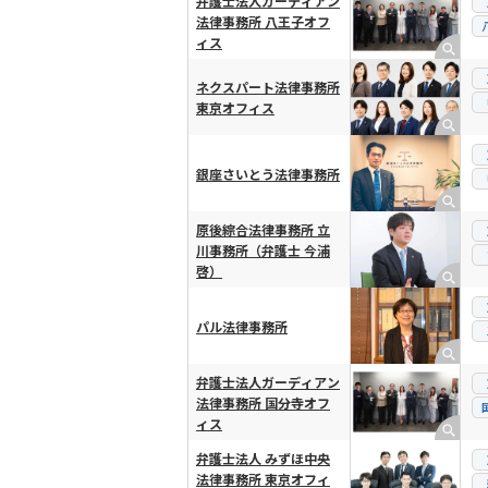
弁護士法人ガーディアン
法律事務所 八王子オフ
ィス
ネクスパート法律事務所
東京オフィス
銀座さいとう法律事務所
原後綜合法律事務所 立
川事務所（弁護士 今浦
啓）
パル法律事務所
弁護士法人ガーディアン
法律事務所 国分寺オフ
ィス
弁護士法人 みずほ中央
法律事務所 東京オフィ