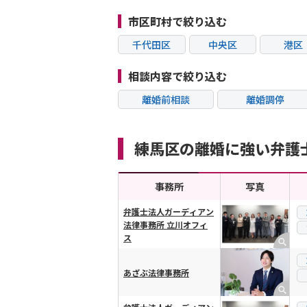
市区町村で絞り込む
千代田区
中央区
港区
江東区
品川区
目黒
相談内容で絞り込む
杉並区
豊島区
北区
離婚前相談
離婚調停
葛飾区
江戸川区
八王子
不貞・不倫慰謝料請
モラハラ
求
町田市
小金井市
日野
練馬区の離婚に強い弁護
内縁の夫婦
熟年離婚
清瀬市
稲城市
多摩
事務所
写真
弁護士法人ガーディアン
法律事務所 立川オフィ
横スクロール可能
ス
あざぶ法律事務所