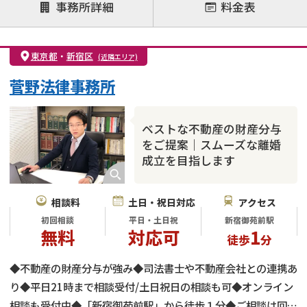
注力案件
事務所詳細
料金表
離婚前相談
離婚調停
離婚裁判
親権・面会交流権
DV
モラハラ
東京都
・
新宿区
(近隣エリア)
不貞・不倫慰謝料請求
国際離婚
養育費問題
菅野法律事務所
財産分与
内縁の夫婦
熟年離婚
ベストな不動産の財産分与
をご提案｜スムーズな離婚
成立を目指します
相談料
土日・祝日対応
アクセス
初回相談
平日・土日祝
新宿御苑前駅
無料
対応可
1
徒歩
分
◆不動産の財産分与が強み◆司法書士や不動産会社との連携あ
り◆平日21時まで相談受付/土日祝日の相談も可◆オンライン
相談も受付中◆「新宿御苑前駅」から徒歩１分◆ご相談は回数