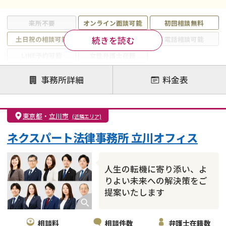
来所不要
オンライン面談可能
初回相談無料
続きを読む
土日祝の相談可能
19時以降電話可能
電話相談可能
LINE予約可能
女性弁護士在籍
注力案件
事務所詳細
料金表
離婚前相談
離婚調停
離婚裁判
親権・面会交流権
DV
モラハラ
東京都
・
立川市
(近隣エリア)
不貞・不倫慰謝料請求
国際離婚
養育費問題
ネクスパート法律事務所 立川オフィス
財産分与
内縁の夫婦
熟年離婚
人生の転機に寄り添い、よ
りよい未来への解決策をご
提案いたします
相談料
相談件数
弁護士在籍数