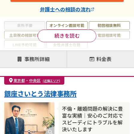
弁護士
への相談の流れ
来所不要
オンライン面談可能
初回相談無料
続きを読む
土日祝の相談可能
19時以降電話可能
電話相談可能
LINE予約可能
女性弁護士在籍
注力案件
事務所詳細
料金表
離婚前相談
離婚調停
離婚裁判
親権・面会交流権
DV
モラハラ
東京都
・
中央区
(近隣エリア)
不貞・不倫慰謝料請求
国際離婚
養育費問題
銀座さいとう法律事務所
財産分与
内縁の夫婦
熟年離婚
不倫・離婚問題の解決に豊
富な実績｜安心のご対応で
スピーディにトラブルを解
決いたします