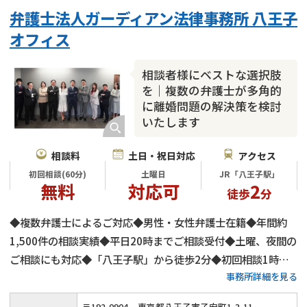
不貞・不倫慰謝料請求
国際離婚
養育費問題
弁護士法人ガーディアン法律事務所 八王子
財産分与
内縁の夫婦
熟年離婚
オフィス
相談者様にベストな選択肢
を｜複数の弁護士が多角的
に離婚問題の解決策を検討
いたします
相談料
土日・祝日対応
アクセス
初回相談(60分)
土曜日
JR「八王子駅」
無料
対応可
2
徒歩
分
◆複数弁護士によるご対応◆男性・女性弁護士在籍◆年間約
1,500件の相談実績◆平日20時までご相談受付◆土曜、夜間の
ご相談にも対応◆「八王子駅」から徒歩2分◆初回相談1時間
事務所詳細を見る
無料◆弁護士費用の分割払いにもご対応◆養育費・財産分与・
慰謝料請求をサポート◆代理交渉も承ります
〒
192
-
0904
東京都八王子市子安町1-3-11