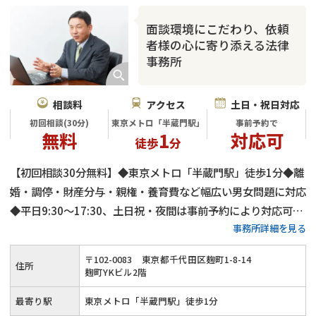
面談環境にこだわり、依頼
者様の心に寄り添える法律
事務所
相談料
アクセス
土日・祝日対応
初回相談(30分)
東京メトロ「半蔵門駅」
事前予約で
無料
1
対応可
徒歩
分
【初回相談30分無料】◆東京メトロ「半蔵門駅」徒歩1分◆離
婚・調停・財産分与・親権・養育費など幅広い男女問題に対応
◆平日9:30～17:30、土日祝・夜間は事前予約により対応可◆
事務所詳細を見る
可能な限り話し合いで進め、迅速な事件解決を目指します
〒
102
-
0083
東京都千代田区麹町1-8-14
住所
麹町YKビル2階
最寄り駅
東京メトロ「半蔵門駅」徒歩1分