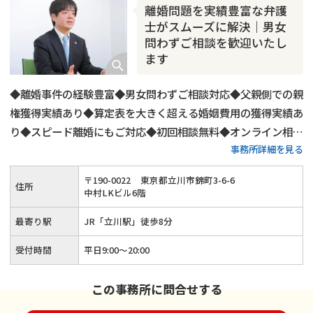
離婚問題を実績豊富な弁護
士がスムーズに解決｜男女
問わずご相談を歓迎いたし
ます
◆離婚事件の経験豊富◆男女問わずご相談対応◆父親側での親
権獲得実績あり◆算定表を大きく超える婚姻費用の獲得実績あ
り◆スピード離婚にもご対応◆初回相談無料◆オンライン相談
事務所詳細を見る
にもご対応◆平日20時までご相談受付◆土日祝日もご予約可
◆「立川駅」から徒歩8分
〒
190
-
0022
東京都立川市錦町3-6-6
住所
中村LKビル6階
最寄り駅
JR「立川駅」徒歩8分
受付時間
平日9:00〜20:00
この事務所に問合せする