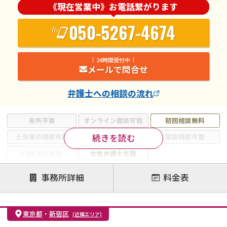
《現在営業中》お電話繋がります
050-5267-4674
24時間受付中
メールで問合せ
弁護士
への相談の流れ
来所不要
オンライン面談可能
初回相談無料
続きを読む
土日祝の相談可能
19時以降電話可能
電話相談可能
LINE予約可能
女性弁護士在籍
注力案件
事務所詳細
料金表
離婚前相談
離婚調停
離婚裁判
親権・面会交流権
DV
モラハラ
東京都
・
新宿区
(近隣エリア)
不貞・不倫慰謝料請求
国際離婚
養育費問題