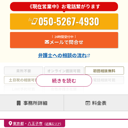
《現在営業中》お電話繋がります
050-5267-4930
24時間受付中
メールで問合せ
弁護士
への相談の流れ
来所不要
オンライン面談可能
初回相談無料
続きを読む
土日祝の相談可能
19時以降電話可能
電話相談可能
LINE予約可能
女性弁護士在籍
注力案件
事務所詳細
料金表
離婚前相談
離婚調停
離婚裁判
親権・面会交流権
DV
モラハラ
東京都
・
八王子市
(近隣エリア)