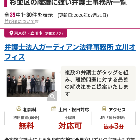
杉並区の離婚に強い弁護士事務所一覧
39
1
30
全
中
~
件を表示
(更新日:2026年07月31日)
並び順について
東京都
・
立川市
(近隣エリア)
弁護士法人ガーディアン法律事務所 立川オ
フィス
複数の弁護士がタッグを組
み、離婚問題に対する最善
の解決策をご提案いたしま
す
相談料
土日・祝日対応
アクセス
初回相談(60分)
土曜日
JR「国分寺駅」
無料
対応可
3
徒歩
分
◆複数弁護士による多角的な検討◆男女いずれの弁護士も在籍