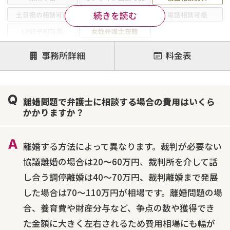
続きを読む
土日祝の相談可能
19時以降電話可能
電話相談可能
LINE予約可能
女性弁護士在籍
注力案件
事務所詳細
料金表
離婚前相談
離婚調停
離婚裁判
親権・面会交流権
DV
モラハラ
離婚問題で弁護士に相談する場合の費用はいくら
不貞・不倫慰謝料請求
国際離婚
養育費問題
かかりますか？
財産分与
内縁の夫婦
熟年離婚
離婚する方法によって異なります。裁判が必要ない
協議離婚の場合は20～60万円、裁判所を介して話
し合う調停離婚は40～70万円、裁判離婚まで発展
した場合は70～110万円が相場です。離婚問題の場
合、養育費や財産分与など、争点の数や獲得でき
た金額に大きく左右されるため費用相場にも幅が