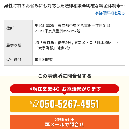
男性特有のお悩みにも対応した法律相談◆明確な料金体制◆不
事務所詳細を見る
倫慰謝料請求の相談件数は年間1,000件以上◆離婚・男女問題
にまつわる全ての問題に対応します！東京で離婚・不倫慰謝料
〒
103
-
0028
東京都中央区八重洲一丁目3-18
住所
のお悩みはネクスパート法律事務所へ
VORT東京八重洲maxim7階
JR「東京駅」徒歩3分 / 東京メトロ「日本橋駅」・
最寄り駅
「大手町駅」徒歩2分
受付時間
毎日24時間
この事務所に問合せする
《現在営業中》お電話繋がります
050-5267-4951
24時間受付中
メールで問合せ