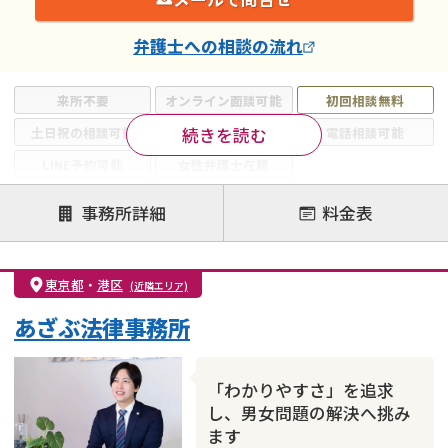
弁護士
への相談の流れ
来所不要
オンライン面談可能
初回相談無料
続きを読む
土日祝の相談可能
19時以降電話可能
電話相談可能
LINE予約可能
女性弁護士在籍
注力案件
事務所詳細
料金表
離婚前相談
離婚調停
離婚裁判
親権・面会交流権
DV
モラハラ
東京都
・
港区
(近隣エリア)
不貞・不倫慰謝料請求
国際離婚
養育費問題
あざぶ法律事務所
財産分与
内縁の夫婦
熟年離婚
「わかりやすさ」を追求
し、男女問題の解決へ挑み
ます