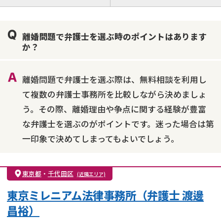
離婚前相談
離婚調停
離婚裁判
親権・面会交流権
DV
モラハラ
離婚問題で弁護士を選ぶ時のポイントはあります
不貞・不倫慰謝料請求
国際離婚
養育費問題
か？
財産分与
内縁の夫婦
熟年離婚
離婚問題で弁護士を選ぶ際は、無料相談を利用し
て複数の弁護士事務所を比較しながら決めましょ
う。その際、離婚理由や争点に関する経験が豊富
な弁護士を選ぶのがポイントです。迷った場合は第
一印象で決めてしまってもよいでしょう。
東京都
・
千代田区
(近隣エリア)
東京ミレニアム法律事務所（弁護士 渡邊
昌裕）