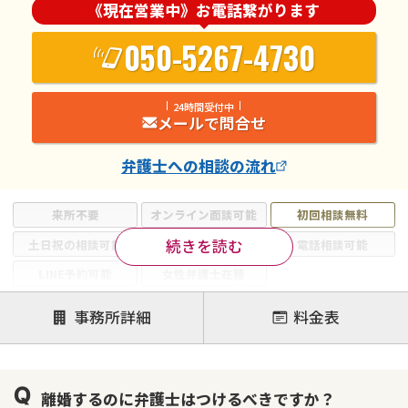
《現在営業中》お電話繋がります
050-5267-4730
24時間受付中
メールで問合せ
弁護士
への相談の流れ
来所不要
オンライン面談可能
初回相談無料
続きを読む
土日祝の相談可能
19時以降電話可能
電話相談可能
LINE予約可能
女性弁護士在籍
注力案件
事務所詳細
料金表
離婚前相談
離婚調停
離婚裁判
親権・面会交流権
DV
モラハラ
離婚するのに弁護士はつけるべきですか？
不貞・不倫慰謝料請求
国際離婚
養育費問題