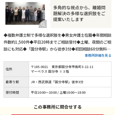
多角的な視点から、離婚問
題解決の多様な選択肢をご
提案いたします
◆複数弁護士制で多様な選択肢を◆男女弁護士在籍◆年間相談
件数約1,500件◆平日20時までご相談受付◆土曜、夜間のご相
談にも対応◆「国分寺駅」から徒歩3分◆初回相談60分無料◆
事務所詳細を見る
弁護士費用の分割払いも可◆養育費・財産分与・慰謝料請求に
強み◆代理交渉もご対応可
〒
185
-
0021
東京都国分寺市南町3-22-12
住所
マーベラス 国分寺 Ⅱ 3 階
最寄り駅
JR・西武鉄道「国分寺駅」徒歩3分
受付時間
平日10:00～20:00 / 土曜10:00～18:00
この事務所に問合せする