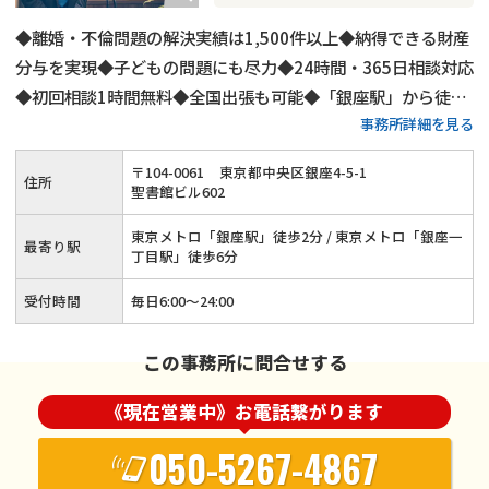
◆離婚・不倫問題の解決実績は1,500件以上◆納得できる財産
分与を実現◆子どもの問題にも尽力◆24時間・365日相談対応
◆初回相談1時間無料◆全国出張も可能◆「銀座駅」から徒歩
事務所詳細を見る
2分◆LINEでのご連絡もOK
〒
104
-
0061
東京都中央区銀座4-5-1
住所
聖書館ビル602
東京メトロ「銀座駅」徒歩2分 / 東京メトロ「銀座一
最寄り駅
丁目駅」徒歩6分
受付時間
毎日6:00～24:00
この事務所に問合せする
《現在営業中》お電話繋がります
050-5267-4867