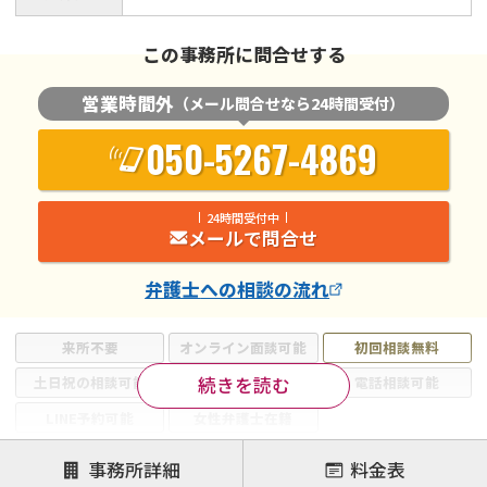
この事務所に問合せする
営業時間外
（メール問合せなら24時間受付）
050-5267-4869
24時間受付中
メールで問合せ
弁護士
への相談の流れ
来所不要
オンライン面談可能
初回相談無料
続きを読む
土日祝の相談可能
19時以降電話可能
電話相談可能
LINE予約可能
女性弁護士在籍
注力案件
事務所詳細
料金表