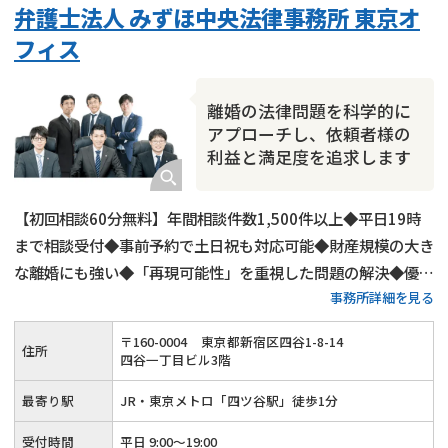
弁護士法人 みずほ中央法律事務所 東京オ
財産分与
内縁の夫婦
熟年離婚
フィス
離婚の法律問題を科学的に
アプローチし、依頼者様の
利益と満足度を追求します
【初回相談60分無料】年間相談件数1,500件以上◆平日19時
まで相談受付◆事前予約で土日祝も対応可能◆財産規模の大き
な離婚にも強い◆「再現可能性」を重視した問題の解決◆優し
事務所詳細を見る
さと強さを持った離婚弁護を行います
〒
160
-
0004
東京都新宿区四谷1-8-14
住所
四谷一丁目ビル3階
最寄り駅
JR・東京メトロ「四ツ谷駅」徒歩1分
受付時間
平日 9:00～19:00