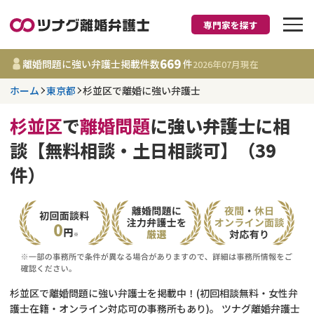
専門家を探す
離婚に強い弁護士
669
離婚問題に強い弁護士掲載件数
件
2026年07月
現在
ホーム
東京都
杉並区で離婚に強い弁護士
東京都
杉並区
で
離婚問題
に強い弁護士に相
669
事務所
件
談【無料相談・土日相談可】（39
更新日 :
2026年07月31日
件）
相談内容で探す
離婚前相談
費用相場
離婚裁判
コラム
杉並区で離婚問題に強い弁護士を掲載中！(初回相談無料・女性弁
DV
財産分与
護士在籍・オンライン対応可の事務所もあり)。 ツナグ離婚弁護士