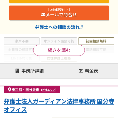
24時間受付中
メールで問合せ
弁護士
への相談の流れ
来所不要
オンライン面談可能
初回相談無料
続きを読む
土日祝の相談可能
19時以降電話可能
電話相談可能
LINE予約可能
女性弁護士在籍
注力案件
事務所詳細
料金表
離婚前相談
離婚調停
離婚裁判
親権・面会交流権
DV
モラハラ
東京都
・
国分寺市
(近隣エリア)
不貞・不倫慰謝料請求
国際離婚
養育費問題
弁護士法人ガーディアン法律事務所 国分寺
財産分与
内縁の夫婦
熟年離婚
オフィス