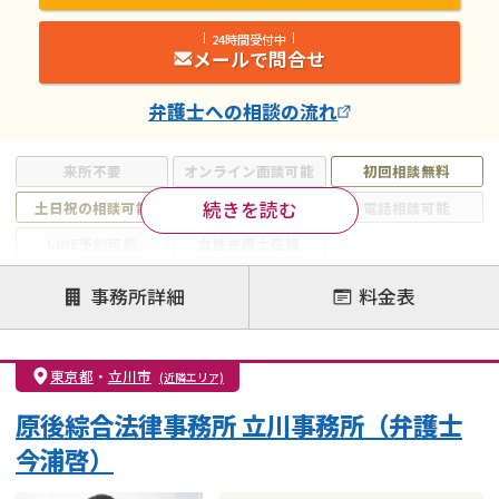
24時間受付中
メールで問合せ
弁護士
への相談の流れ
来所不要
オンライン面談可能
初回相談無料
続きを読む
土日祝の相談可能
19時以降電話可能
電話相談可能
LINE予約可能
女性弁護士在籍
注力案件
事務所詳細
料金表
離婚前相談
離婚調停
離婚裁判
親権・面会交流権
DV
モラハラ
東京都
・
立川市
(近隣エリア)
不貞・不倫慰謝料請求
国際離婚
養育費問題
原後綜合法律事務所 立川事務所（弁護士
財産分与
内縁の夫婦
熟年離婚
今浦啓）