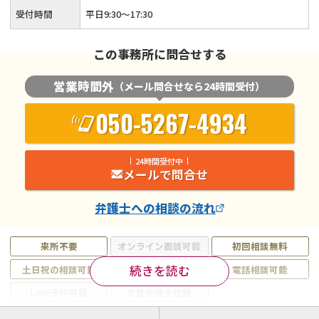
受付時間
平日9:30〜17:30
この事務所に問合せする
営業時間外
（メール問合せなら24時間受付）
050-5267-4934
24時間受付中
メールで問合せ
弁護士
への相談の流れ
来所不要
オンライン面談可能
初回相談無料
続きを読む
土日祝の相談可能
19時以降電話可能
電話相談可能
LINE予約可能
女性弁護士在籍