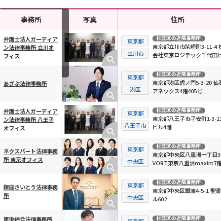
事務所
写真
住所
杉並区
の近隣事務所
弁護士法人ガーディア
東京都
東京都立川市柴崎町3-11-4 
ン法律事務所 立川オ
横スクロール可能
立川市
会社東京ロジテック千代田ビ
フィス
階
杉並区
の近隣事務所
東京都
東京都港区虎ノ門5-3-20 仙
あざぶ法律事務所
港区
アネックス4階405号
杉並区
の近隣事務所
弁護士法人ガーディア
東京都
東京都八王子市子安町1-3-11
ン法律事務所 八王子
八王子市
ビル4階
オフィス
杉並区
の近隣事務所
東京都
ネクスパート法律事務
東京都中央区八重洲一丁目3-
所 東京オフィス
中央区
VORT東京八重洲maxim7
杉並区
の近隣事務所
東京都
銀座さいとう法律事務
東京都中央区銀座4-5-1 聖
所
中央区
ル602
杉並区
の近隣事務所
原後綜合法律事務所
東京都