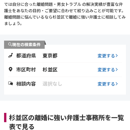
では自分に合った離婚問題・男女トラブル の解決実績が豊富な弁
護士をあなたの目的・ご要望に合わせて絞り込みことが可能です。
不貞・不倫慰謝料請求
養育費
離婚問題に悩んでいるなら杉並区で離婚に強い弁護士に相談してみ
ましょう。
養育費問題
離婚裁判
内縁の夫婦
慰謝料
現在の検索条件
都道府県
東京都
変更する
国際離婚
市区町村
杉並区
変更する
DV
相談内容
選択なし
変更する
離婚の相談先
離婚したくない
杉並区の離婚に強い弁護士事務所を一覧
その他の男女問題
表で見る