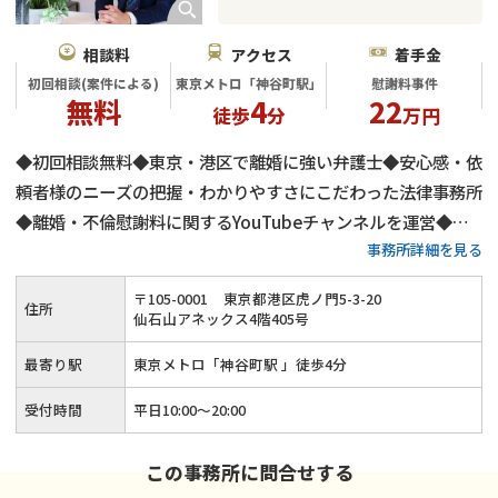
相談料
アクセス
着手金
初回相談(案件による)
東京メトロ「神谷町駅」
慰謝料事件
無料
4
22
徒歩
分
万円
◆初回相談無料◆東京・港区で離婚に強い弁護士◆安心感・依
頼者様のニーズの把握・わかりやすさにこだわった法律事務所
◆離婚・不倫慰謝料に関するYouTubeチャンネルを運営◆不
事務所詳細を見る
倫慰謝料の減額交渉に自身有り
〒
105
-
0001
東京都港区虎ノ門5-3-20
住所
仙石山アネックス4階405号
最寄り駅
東京メトロ「神谷町駅 」徒歩4分
受付時間
平日10:00～20:00
この事務所に問合せする