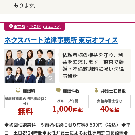
あります。
東京都
・
中央区
(近隣エリア)
ネクスパート法律事務所 東京オフィス
依頼者様の権益を守り、利
益を追求します｜東京で離
婚・不倫慰謝料に強い法律
事務所
相談料
相談件数
弁護士在籍数
慰謝料請求の初回相談(30
グループ年間
女性弁護士含む
分)
1,000
40
無料
件超
名超
◆初回相談無料 ※離婚相談に限り有料5,500円（税込） ◆平
日・土日祝 24時間◆女性弁護士による女性専用窓口を設置◆