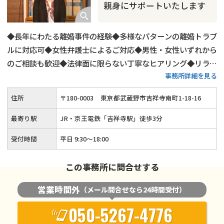
親身にサポートいたします
◆長年にわたる離婚事件の経験◆多様なパターンの離婚トラブ
ルに対応可◆女性弁護士によるご対応◆男性・女性いずれから
のご相談も歓迎◆法律面に限らない丁寧なヒアリング◆リラッ
事務所詳細を見る
クスした雰囲気でのご相談◆夜間・土日祝日も柔軟にご対応
◆「吉祥寺駅」から徒歩3分
住所
〒
180
-
0003
東京都武蔵野市吉祥寺南町1-18-16
最寄り駅
JR・京王電鉄「吉祥寺駅」徒歩3分
受付時間
平日 9:30～18:00
この事務所に問合せする
営業時間外
（メール問合せなら24時間受付）
050-5267-4776