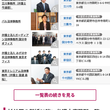
東京都立川市錦町3-6-6 中村
立川事務所（弁護士
立川市
ル6階
今浦啓）
杉並区
の近隣事務所
東京都
東京都武蔵野市吉祥寺南町1-
パル法律事務所
三鷹市
16
杉並区
の近隣事務所
弁護士法人ガーディア
東京都
東京都国分寺市南町3-22-12
ン法律事務所 国分寺
国分寺市
ベラス 国分寺 Ⅱ 3 階
オフィス
杉並区
の近隣事務所
弁護士法人 みずほ中
東京都
東京都新宿区四谷1-8-14 四
央法律事務所 東京オ
新宿区
丁目ビル3階
フィス
杉並区
の近隣事務所
東京ミレニアム法律事
東京都
東京都千代田区麹町1-8-14 
務所（弁護士 渡邊 昌
千代田区
YKビル2階
裕）
一覧表の続きを見る