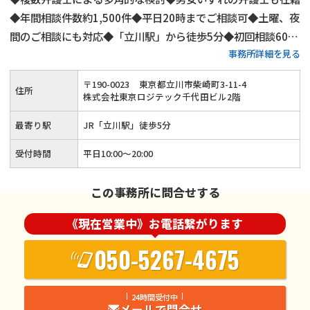
◆年間相談件数約1,500件◆平日20時までご相談可◆土曜、夜
間のご相談にも対応◆「立川駅」から徒歩5分◆初回相談60分
事務所詳細を見る
無料◆弁護士費用は分割払いも可◆養育費・財産分与・慰謝料
請求も安心◆代理交渉にもご対応
〒
190
-
0023
東京都立川市柴崎町3-11-4
住所
株式会社東京ロジテック千代田ビル2階
最寄り駅
JR「立川駅」徒歩5分
受付時間
平日10:00～20:00
この事務所に問合せする
《現在営業中》お電話繋がります
050-5267-4675
24時間受付中
メールで問合せ