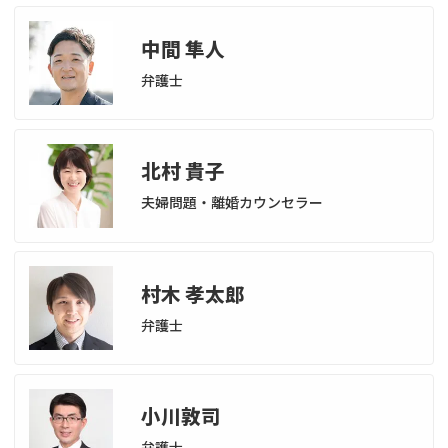
不貞・不倫慰謝料請求
養育費
中間 隼人
弁護士
養育費問題
離婚裁判
内縁の夫婦
慰謝料
北村 貴子
国際離婚
夫婦問題・離婚カウンセラー
DV
村木 孝太郎
離婚の相談先
弁護士
離婚したくない
その他の男女問題
小川敦司
弁護士