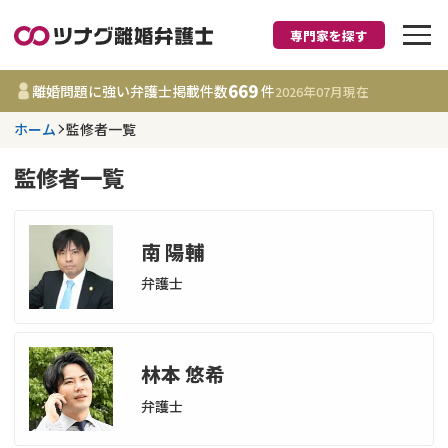
専門家を探す
離婚に強い弁護士
669
離婚問題に強い弁護士掲載件数
件
2026年07月
現在
ホーム
監修者一覧
都道府県を選択
監修者一覧
669
事務所
件
更新日 :
2026年07月31日
南 陽輔
相談内容で探す
弁護士
離婚前相談
費用相場
林本 悠希
離婚裁判
コラム
弁護士
DV
財産分与