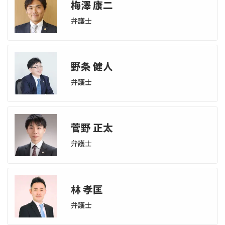
梅澤 康二
弁護士
野条 健人
弁護士
菅野 正太
弁護士
林 孝匡
弁護士