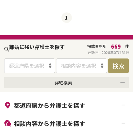
1
669
離婚に強い弁護士を探す
掲載事務所
件
更新日 :
2026年07月31日
検索
都道府県を選択
相談内容を選択
詳細検索
来所不要
オンライン面談可能
都道府県から
弁護士
を探す
初回相談無料
土日祝の相談可能
19時以降電話可能
電話相談可能
北海道・東北
相談内容から
弁護士
を探す
LINE予約可能
女性弁護士在籍