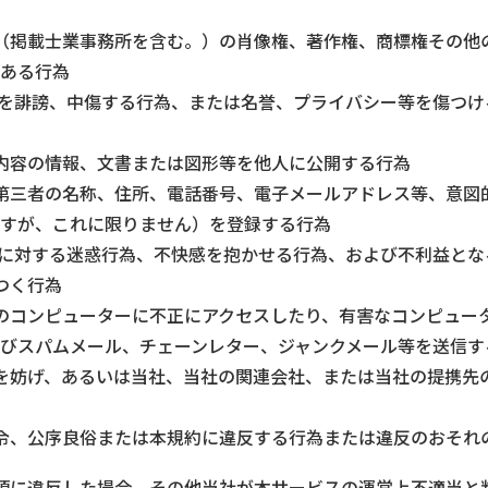
（掲載士業事務所を含む。）の肖像権、著作権、商標権その他
ある行為
者を誹謗、中傷する行為、または名誉、プライバシー等を傷つ
内容の情報、文書または図形等を他人に公開する行為
第三者の名称、住所、電話番号、電子メールアドレス等、意図
すが、これに限りません）を登録する行為
者に対する迷惑行為、不快感を抱かせる行為、および不利益とな
つく行為
のコンピューターに不正にアクセスしたり、有害なコンピュー
びスパムメール、チェーンレター、ジャンクメール等を送信す
を妨げ、あるいは当社、当社の関連会社、または当社の提携先
令、公序良俗または本規約に違反する行為または違反のおそれ
項に違反した場合、その他当社が本サービスの運営上不適当と