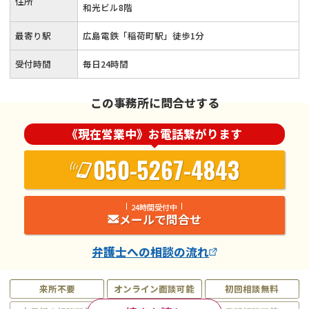
住所
お悩みの方は当事務所へお任せを◎
和光ビル8階
最寄り駅
広島電鉄「稲荷町駅」徒歩1分
受付時間
毎日24時間
この事務所に問合せする
《現在営業中》お電話繋がります
050-5267-4843
24時間受付中
メールで問合せ
弁護士
への相談の流れ
来所不要
オンライン面談可能
初回相談無料