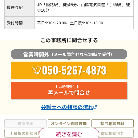
JR「姫路駅 」徒歩9分、山陽電気鉄道「手柄駅 」徒
最寄り駅
歩10分
受付時間
平日9:30～20:00、土日祝9:30～18:30
この事務所に問合せする
営業時間外
（メール問合せなら24時間受付）
050-5267-4873
24時間受付中
メールで問合せ
弁護士
への相談の流れ
来所不要
オンライン面談可能
初回相談無料
続きを読む
土日祝の相談可能
19時以降電話可能
電話相談可能