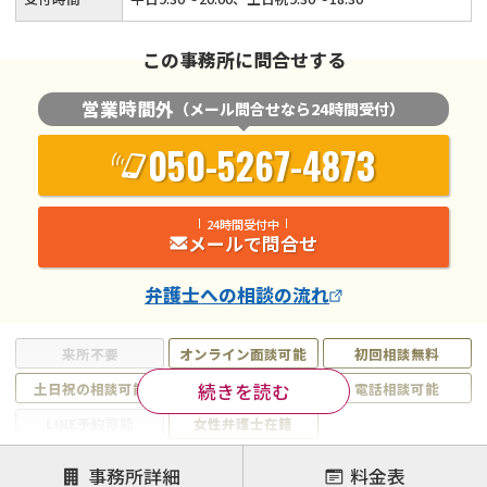
この事務所に問合せする
営業時間外
（メール問合せなら24時間受付）
050-5267-4873
24時間受付中
メールで問合せ
弁護士
への相談の流れ
来所不要
オンライン面談可能
初回相談無料
続きを読む
土日祝の相談可能
19時以降電話可能
電話相談可能
LINE予約可能
女性弁護士在籍
注力案件
事務所詳細
料金表