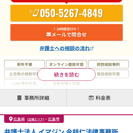
050-5267-4849
24時間受付中
メールで問合せ
弁護士
への相談の流れ
来所不要
オンライン面談可能
初回相談無料
続きを読む
土日祝の相談可能
19時以降電話可能
電話相談可能
LINE予約可能
女性弁護士在籍
注力案件
事務所詳細
料金表
離婚前相談
離婚調停
離婚裁判
親権・面会交流権
DV
モラハラ
広島県
・
広島市
(近隣エリア)
不貞・不倫慰謝料請求
国際離婚
養育費問題
弁護士法人 イマジン 今枝仁法律事務所