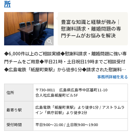
所
豊富な知識と経験が強み｜
慰謝料請求・離婚問題の専
門チームがお悩みを解決
◆6,000件以上のご相談実績◆慰謝料請求・離婚問題に強い専
門チームをご用意◆平日21時・土日祝日19時までご相談受付
◆広島電鉄「紙屋町東駅」から徒歩1分◆請求された慰謝料の
事務所詳細を見る
減額交渉にも対応◆オンライン・電話相談も可能
〒
730
-
0011
広島県広島市中区基町11-10
住所
合人社広島紙屋町ビル5F
広島電鉄「紙屋町東駅」より徒歩1分 / アストラムラ
最寄り駅
イン「県庁前駅」より徒歩2分
受付時間
平日9:00～21:00 / 土日祝9:00～19:00