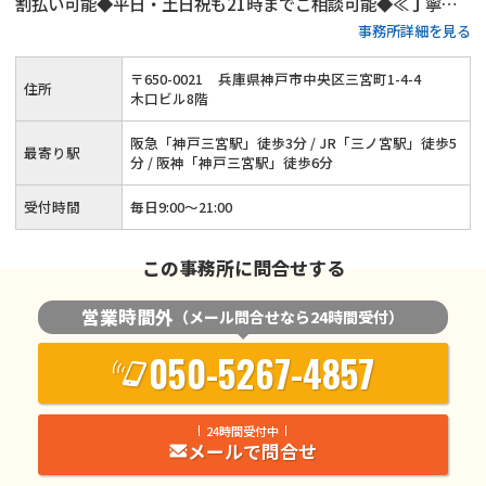
割払い可能◆平日・土日祝も21時までご相談可能◆≪丁寧な
事務所詳細を見る
説明と迅速な対応を心がけております≫
〒
650
-
0021
兵庫県神戸市中央区三宮町1-4-4
住所
木口ビル8階
阪急「神戸三宮駅」徒歩3分 / JR「三ノ宮駅」徒歩5
最寄り駅
分 / 阪神「神戸三宮駅」徒歩6分
受付時間
毎日9:00〜21:00
この事務所に問合せする
営業時間外
（メール問合せなら24時間受付）
050-5267-4857
24時間受付中
メールで問合せ