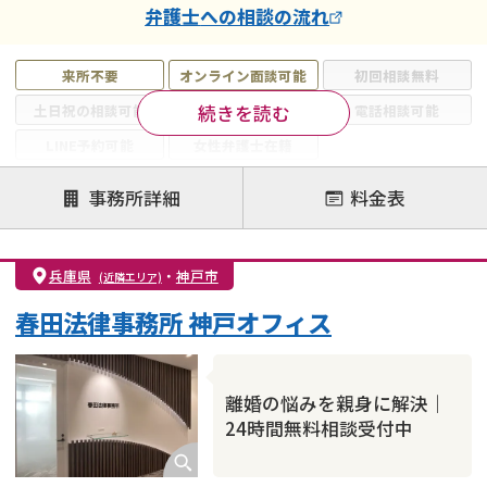
弁護士
への相談の流れ
来所不要
オンライン面談可能
初回相談無料
続きを読む
土日祝の相談可能
19時以降電話可能
電話相談可能
LINE予約可能
女性弁護士在籍
注力案件
事務所詳細
料金表
離婚前相談
離婚調停
離婚裁判
親権・面会交流権
DV
モラハラ
兵庫県
・
神戸市
(近隣エリア)
不貞・不倫慰謝料請求
国際離婚
養育費問題
春田法律事務所 神戸オフィス
財産分与
内縁の夫婦
熟年離婚
離婚の悩みを親身に解決｜
24時間無料相談受付中