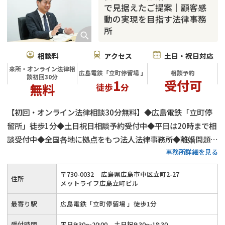
で見据えたご提案｜顧客感
動の実現を目指す法律事務
所
相談料
アクセス
土日・祝日対応
来所・オンライン法律相
広島電鉄「立町停留場 」
相談予約
談初回30分
1
受付可
無料
徒歩
分
【初回・オンライン法律相談30分無料】◆広島電鉄「立町停
留所」徒歩1分◆土日祝日相談予約受付中◆平日は20時まで相
談受付中◆全国各地に拠点をもつ法人法律事務所◆離婚問題を
事務所詳細を見る
得意とする弁護士が在籍◆法人として8万件を超える離婚問題
を受任◆依頼者様のことを一番に考えた弁護活動を心がけてい
〒
730
-
0032
広島県広島市中区立町2-27
住所
ます
メットライフ広島立町ビル
最寄り駅
広島電鉄「立町停留場 」徒歩1分
受付時間
平日9:30～20:00、土日祝9:30～18:30