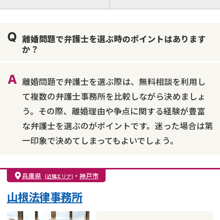
離婚前相談
離婚調停
離婚裁判
親権・面会交流権
DV
モラハラ
離婚問題で弁護士を選ぶ時のポイントはあります
不貞・不倫慰謝料請求
国際離婚
養育費問題
か？
財産分与
内縁の夫婦
熟年離婚
離婚問題で弁護士を選ぶ際は、無料相談を利用し
て複数の弁護士事務所を比較しながら決めましょ
う。その際、離婚理由や争点に関する経験が豊富
な弁護士を選ぶのがポイントです。迷った場合は第
一印象で決めてしまってもよいでしょう。
兵庫県
・
神戸市
(近隣エリア)
山根法律事務所