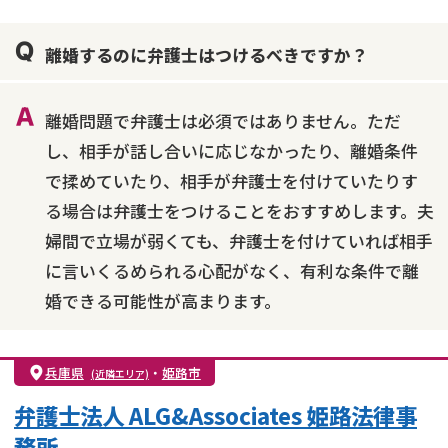
親権・面会交流権
DV
モラハラ
離婚するのに弁護士はつけるべきですか？
不貞・不倫慰謝料請求
国際離婚
養育費問題
財産分与
内縁の夫婦
熟年離婚
離婚問題で弁護士は必須ではありません。ただ
し、相手が話し合いに応じなかったり、離婚条件
で揉めていたり、相手が弁護士を付けていたりす
る場合は弁護士をつけることをおすすめします。夫
婦間で立場が弱くても、弁護士を付けていれば相手
に言いくるめられる心配がなく、有利な条件で離
婚できる可能性が高まります。
兵庫県
・
姫路市
(近隣エリア)
弁護士法人 ALG&Associates 姫路法律事
務所