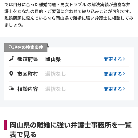
では自分に合った離婚問題・男女トラブル の解決実績が豊富な弁
護士をあなたの目的・ご要望に合わせて絞り込みことが可能です。
不貞・不倫慰謝料請求
養育費
離婚問題に悩んでいるなら岡山県で離婚に強い弁護士に相談してみ
ましょう。
養育費問題
離婚裁判
内縁の夫婦
慰謝料
現在の検索条件
都道府県
岡山県
変更する
国際離婚
市区町村
選択なし
変更する
DV
相談内容
選択なし
変更する
離婚の相談先
離婚したくない
岡山県の離婚に強い弁護士事務所を一覧
その他の男女問題
表で見る