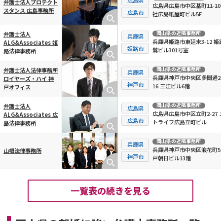
弁護士法人プロテクト
広島県広島市中区基町11-10
スタンス 広島事務所
広島市
社広島紙屋町ビル5F
岡山県
の近隣事務所
弁護士法人
兵庫県
兵庫県姫路市東延末3-12 姫
ALG&Associates 姫
姫路市
鷺ビル301号室
路法律事務所
岡山県
の近隣事務所
弁護士法人法律事務所
兵庫県
兵庫県神戸市中央区多聞通2-
ロイヤーズ・ハイ 神
神戸市
16 三江ビル6階
戸オフィス
岡山県
の近隣事務所
弁護士法人
広島県
広島県広島市中区立町2-27 
ALG&Associates 広
広島市
トライフ広島立町ビル
島法律事務所
岡山県
の近隣事務所
兵庫県
兵庫県神戸市中央区浪花町59
山根法律事務所
神戸市
戸朝日ビル13階
一覧表の続きを見る