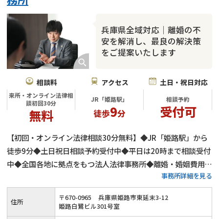
兵庫県全域対応｜離婚の不
安を解消し、最良の解決策
をご提案いたします
相談料
アクセス
土日・祝日対応
来所・オンライン法律相
JR「姫路駅」
相談予約
談初回30分
9
受付可
無料
徒歩
分
【初回・オンライン法律相談30分無料】◆JR「姫路駅」から
徒歩9分◆土日祝日相談予約受付中◆平日は20時まで相談受付
中◆全国各地に拠点をもつ法人法律事務所◆離婚・婚姻費用・
事務所詳細を見る
財産分与・親権・養育費など幅広い離婚問題に対応
〒
670
-
0965
兵庫県姫路市東延末3-12
住所
姫路白鷺ビル301号室