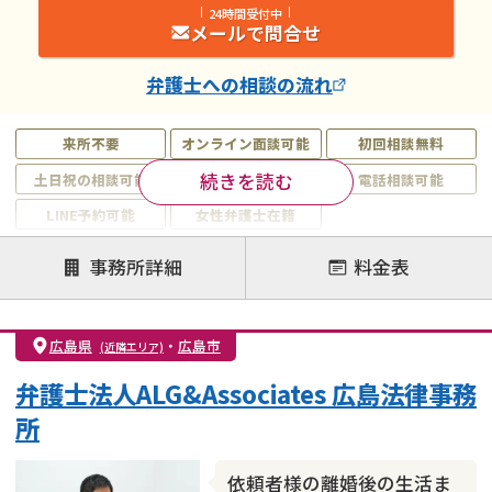
24時間受付中
メールで問合せ
弁護士
への相談の流れ
来所不要
オンライン面談可能
初回相談無料
続きを読む
土日祝の相談可能
19時以降電話可能
電話相談可能
LINE予約可能
女性弁護士在籍
注力案件
事務所詳細
料金表
離婚前相談
離婚調停
離婚裁判
親権・面会交流権
DV
モラハラ
広島県
・
広島市
(近隣エリア)
不貞・不倫慰謝料請求
国際離婚
養育費問題
弁護士法人ALG&Associates 広島法律事務
財産分与
内縁の夫婦
熟年離婚
所
依頼者様の離婚後の生活ま