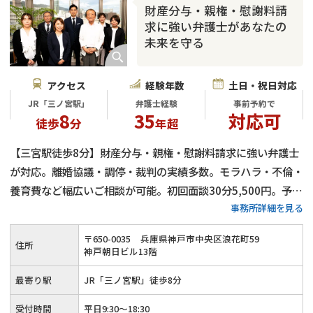
財産分与・親権・慰謝料請
求に強い弁護士があなたの
未来を守る
アクセス
経験年数
土日・祝日対応
JR「三ノ宮駅」
弁護士経験
事前予約で
8
35
対応可
徒歩
分
年超
【三宮駅徒歩8分】財産分与・親権・慰謝料請求に強い弁護士
が対応。離婚協議・調停・裁判の実績多数。モラハラ・不倫・
養育費など幅広いご相談が可能。初回面談30分5,500円。予約
事務所詳細を見る
で土日・夜間も対応可能
〒
650
-
0035
兵庫県神戸市中央区浪花町59
住所
神戸朝日ビル13階
最寄り駅
JR「三ノ宮駅」徒歩8分
受付時間
平日9:30〜18:30