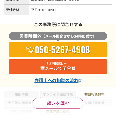
受付時間
平日9:00～20:00
この事務所に問合せする
営業時間外
（メール問合せなら24時間受付）
050-5267-4908
24時間受付中
メールで問合せ
弁護士
への相談の流れ
来所不要
オンライン面談可能
初回相談無料
続きを読む
土日祝の相談可能
19時以降電話可能
電話相談可能
LINE予約可能
女性弁護士在籍