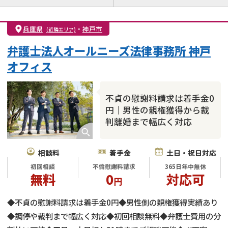
離婚前相談
離婚調停
離婚裁判
親権・面会交流権
DV
モラハラ
兵庫県
・
神戸市
(近隣エリア)
不貞・不倫慰謝料請求
国際離婚
養育費問題
弁護士法人オールニーズ法律事務所 神戸
財産分与
内縁の夫婦
熟年離婚
オフィス
不貞の慰謝料請求は着手金0
円｜男性の親権獲得から裁
判離婚まで幅広く対応
相談料
着手金
土日・祝日対応
初回相談
不倫慰謝料請求
365日年中無休
無料
0
対応可
円
◆不貞の慰謝料請求は着手金0円◆男性側の親権獲得実績あり
◆調停や裁判まで幅広く対応◆初回相談無料◆弁護士費用の分