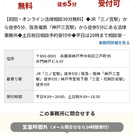
5
受付可
無料
徒歩
分
【初回・オンライン法律相談30分無料】◆JR「三ノ宮駅」か
ら徒歩5分、阪急電鉄「神戸三宮駅」から徒歩5分にある法律
事務所◆土日祝日相談予約受付中◆平日は20時まで相談受付
事務所詳細を見る
中◆兵庫県全域に対応◆蓄積された知見とノウハウを活かして
離婚問題を解決◆離婚問題を得意とする弁護士が在籍
〒
650
-
0033
兵庫県神戸市中央区江戸町95
住所
井門神戸ビル5F
JR「三ノ宮駅」徒歩5分 / 阪急・阪神「神戸三宮
最寄り駅
駅」徒歩5分 / 神戸市営地下鉄「三宮・花時計前駅」
徒歩3分
受付時間
平日9:30～20:00、土日祝9:30～18:30
この事務所に問合せする
営業時間外
（メール問合せなら24時間受付）