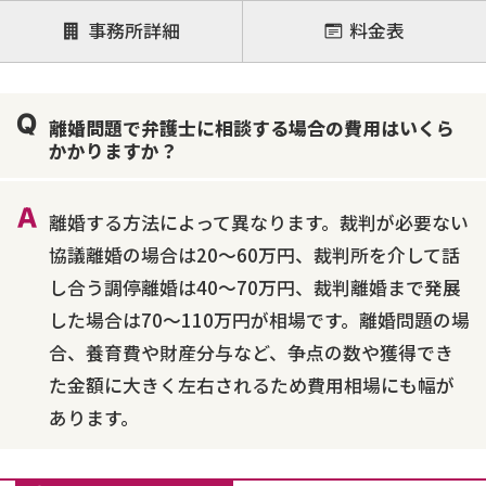
注力案件
事務所詳細
料金表
離婚前相談
離婚調停
離婚裁判
親権・面会交流権
DV
モラハラ
離婚問題で弁護士に相談する場合の費用はいくら
不貞・不倫慰謝料請求
国際離婚
養育費問題
かかりますか？
財産分与
内縁の夫婦
熟年離婚
離婚する方法によって異なります。裁判が必要ない
協議離婚の場合は20～60万円、裁判所を介して話
し合う調停離婚は40～70万円、裁判離婚まで発展
した場合は70～110万円が相場です。離婚問題の場
合、養育費や財産分与など、争点の数や獲得でき
た金額に大きく左右されるため費用相場にも幅が
あります。