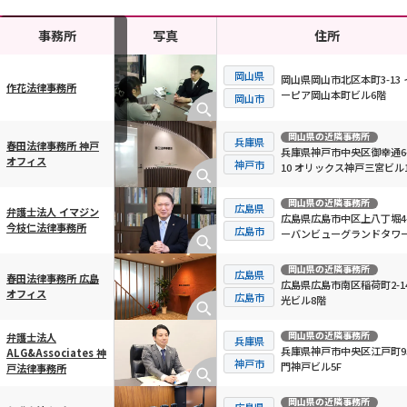
事務所
写真
住所
岡山県
岡山県岡山市北区本町3-13 
作花法律事務所
ーピア岡山本町ビル6階
横スクロール可能
岡山市
岡山県
の近隣事務所
兵庫県
春田法律事務所 神戸
兵庫県神戸市中央区御幸通6-
オフィス
神戸市
10 オリックス神戸三宮ビル
岡山県
の近隣事務所
広島県
弁護士法人 イマジン
広島県広島市中区上八丁堀4-
今枝仁法律事務所
広島市
ーバンビューグランドタワ
1112号
岡山県
の近隣事務所
広島県
春田法律事務所 広島
広島県広島市南区稲荷町2-14
オフィス
広島市
光ビル8階
岡山県
の近隣事務所
弁護士法人
兵庫県
兵庫県神戸市中央区江戸町95
ALG&Associates 神
神戸市
門神戸ビル5F
戸法律事務所
岡山県
の近隣事務所
広島県