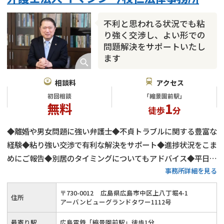
財産分与
内縁の夫婦
熟年離婚
不利と思われる状況でも粘
り強く交渉し、よい形での
問題解決をサポートいたし
ます
相談料
アクセス
初回相談
「縮景園前駅」
無料
1
徒歩
分
◆離婚や男女問題に強い弁護士◆不貞トラブルに関する豊富な
経験◆粘り強い交渉で有利な解決をサポート◆進捗状況をこま
めにご報告◆別居のタイミングについてもアドバイス◆平日9
事務所詳細を見る
時～20時まで相談受付◆夜間・土日祝も対応可能◆初回相談
無料◆広島電鉄「縮景園前駅」徒歩1分
〒
730
-
0012
広島県広島市中区上八丁堀4-1
住所
アーバンビューグランドタワー1112号
最寄り駅
広島電鉄「縮景園前駅」徒歩1分