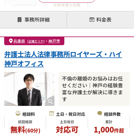
LINE予約可能
女性弁護士在籍
注力案件
事務所詳細
料金表
離婚前相談
離婚調停
離婚裁判
親権・面会交流権
DV
モラハラ
兵庫県
・
神戸市
(近隣エリア)
不貞・不倫慰謝料請求
国際離婚
養育費問題
弁護士法人法律事務所ロイヤーズ・ハイ
財産分与
内縁の夫婦
熟年離婚
神戸オフィス
不倫の離婚のお悩みはお任
せください｜神戸の経験豊
富な弁護士が解決に導きま
す
相談料
土日・祝日対応
相談件数
初回相談
土日祝日
累計
無料
対応可
1,000
(60分)
件超