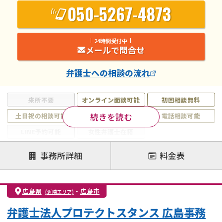
050-5267-4873
24時間受付中
メールで問合せ
弁護士
への相談の流れ
来所不要
オンライン面談可能
初回相談無料
続きを読む
土日祝の相談可能
19時以降電話可能
電話相談可能
LINE予約可能
女性弁護士在籍
注力案件
事務所詳細
料金表
離婚前相談
離婚調停
離婚裁判
親権・面会交流権
DV
モラハラ
広島県
・
広島市
(近隣エリア)
不貞・不倫慰謝料請求
国際離婚
養育費問題
弁護士法人プロテクトスタンス 広島事務
財産分与
内縁の夫婦
熟年離婚