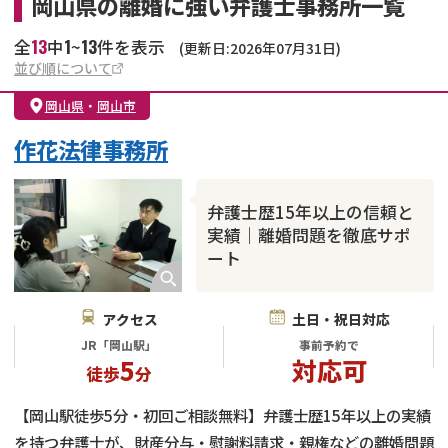
岡山県の離婚に強い弁護士事務所一覧
13
1
13
全
中
~
件を表示
(更新日:2026年07月31日)
並び順について
岡山県
・
岡山市
作花法律事務所
弁護士歴15年以上の信頼と
実績｜離婚問題を徹底サポ
ート
アクセス
土日・祝日対応
JR「岡山駅」
事前予約で
5
対応可
徒歩
分
【岡山駅徒歩5分・初回ご相談無料】弁護士歴15年以上の実績
を持つ弁護士が、財産分与・慰謝料請求・親権などの離婚問題