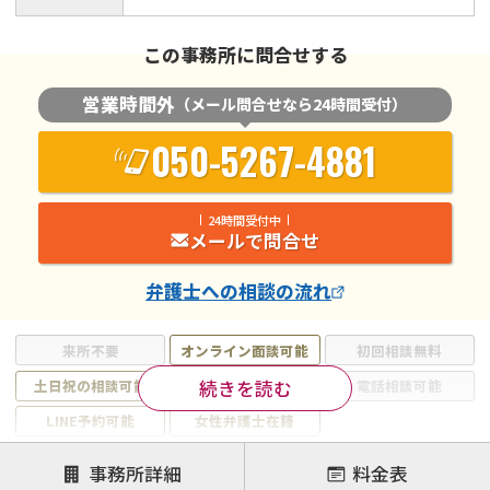
この事務所に問合せする
営業時間外
（メール問合せなら24時間受付）
050-5267-4881
24時間受付中
メールで問合せ
弁護士
への相談の流れ
来所不要
オンライン面談可能
初回相談無料
続きを読む
土日祝の相談可能
19時以降電話可能
電話相談可能
LINE予約可能
女性弁護士在籍
注力案件
事務所詳細
料金表