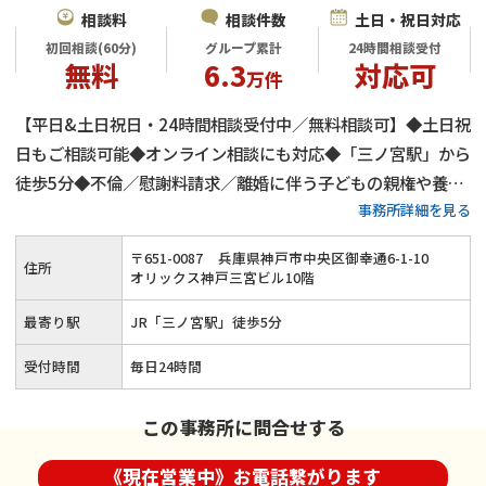
相談料
相談件数
土日・祝日対応
初回相談(60分)
グループ累計
24時間相談受付
無料
6.3
対応可
万件
【平日&土日祝日・24時間相談受付中／無料相談可】◆土日祝
日もご相談可能◆オンライン相談にも対応◆「三ノ宮駅」から
徒歩5分◆不倫／慰謝料請求／離婚に伴う子どもの親権や養育
事務所詳細を見る
費など◆気持ちに寄り添い親身にサポート
〒
651
-
0087
兵庫県神戸市中央区御幸通6-1-10
住所
オリックス神戸三宮ビル10階
最寄り駅
JR「三ノ宮駅」徒歩5分
受付時間
毎日24時間
この事務所に問合せする
《現在営業中》お電話繋がります