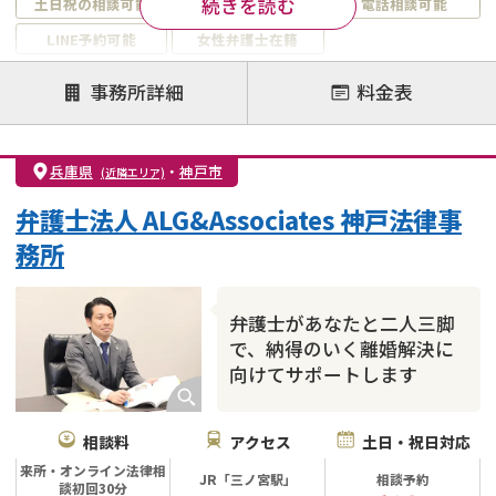
続きを読む
土日祝の相談可能
19時以降電話可能
電話相談可能
LINE予約可能
女性弁護士在籍
注力案件
事務所詳細
料金表
離婚前相談
離婚調停
離婚裁判
親権・面会交流権
DV
モラハラ
兵庫県
・
神戸市
(近隣エリア)
不貞・不倫慰謝料請求
国際離婚
養育費問題
弁護士法人 ALG&Associates 神戸法律事
財産分与
内縁の夫婦
熟年離婚
務所
弁護士があなたと二人三脚
で、納得のいく離婚解決に
向けてサポートします
相談料
アクセス
土日・祝日対応
来所・オンライン法律相
JR「三ノ宮駅」
相談予約
談初回30分