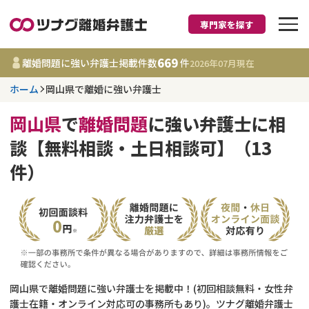
専門家を探す
離婚に強い弁護士
669
離婚問題に強い弁護士掲載件数
件
2026年07月
現在
ホーム
岡山県で離婚に強い弁護士
岡山県
岡山県
で
離婚問題
に強い弁護士に相
669
事務所
件
談【無料相談・土日相談可】（13
更新日 :
2026年07月31日
件）
相談内容で探す
離婚前相談
費用相場
離婚裁判
コラム
岡山県で離婚問題に強い弁護士を掲載中！(初回相談無料・女性弁
DV
財産分与
護士在籍・オンライン対応可の事務所もあり)。ツナグ離婚弁護士