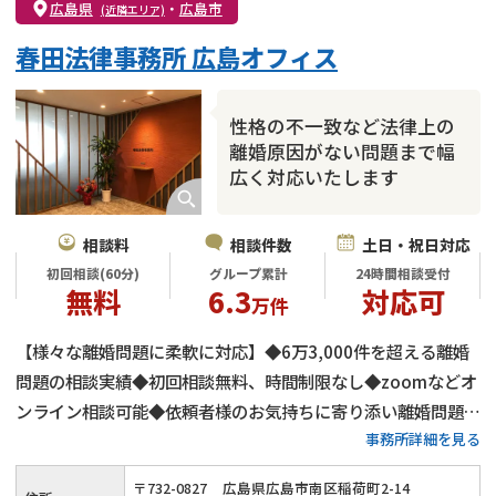
広島県
・
広島市
(近隣エリア)
春田法律事務所 広島オフィス
性格の不一致など法律上の
離婚原因がない問題まで幅
広く対応いたします
相談料
相談件数
土日・祝日対応
初回相談(60分)
グループ累計
24時間相談受付
無料
6.3
対応可
万件
【様々な離婚問題に柔軟に対応】◆6万3,000件を超える離婚
問題の相談実績◆初回相談無料、時間制限なし◆zoomなどオ
ンライン相談可能◆依頼者様のお気持ちに寄り添い離婚問題を
事務所詳細を見る
迅速に解決◆毎日24時間ご相談受付、忙しい方もいつでもご
相談できる◆広島電鉄「稲荷町駅」から徒歩1分◆離婚問題で
〒
732
-
0827
広島県広島市南区稲荷町2-14