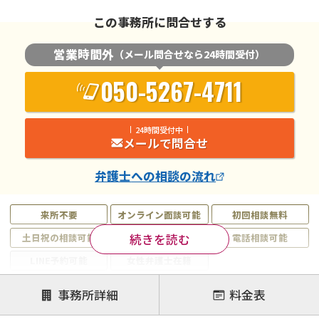
この事務所に問合せする
営業時間外
（メール問合せなら24時間受付）
050-5267-4711
24時間受付中
メールで問合せ
弁護士
への相談の流れ
来所不要
オンライン面談可能
初回相談無料
続きを読む
土日祝の相談可能
19時以降電話可能
電話相談可能
LINE予約可能
女性弁護士在籍
注力案件
事務所詳細
料金表
離婚前相談
離婚調停
離婚裁判