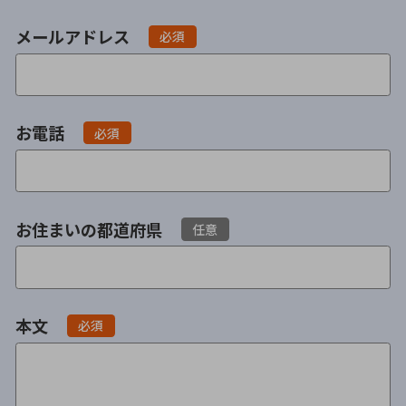
不貞・不倫慰謝料請求
養育費
メールアドレス
必須
養育費問題
離婚裁判
内縁の夫婦
慰謝料
お電話
必須
国際離婚
DV
お住まいの都道府県
任意
離婚の相談先
離婚したくない
本文
必須
その他の男女問題