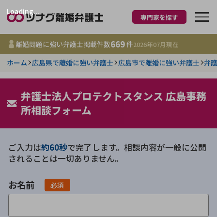
Loading...
専門家を探す
離婚に強い弁護士
669
離婚問題に強い弁護士掲載件数
件
2026年07月
現在
ホーム
広島県で離婚に強い弁護士
広島市で離婚に強い弁護士
弁
都道府県を選択
669
弁護士法人プロテクトスタンス 広島事務
事務所
件
更新日 :
2026年07月31日
所相談フォーム
相談内容で探す
ご入力は
約60秒
で完了します。相談内容が一般に公開
されることは一切ありません。
離婚前相談
費用相場
お名前
離婚裁判
コラム
必須
DV
財産分与