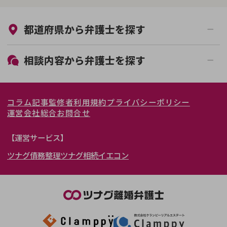
来所不要
オンライン面談可能
都道府県から
弁護士
を探す
初回相談無料
土日祝の相談可能
19時以降電話可能
電話相談可能
北海道・東北
相談内容から
弁護士
を探す
LINE予約可能
女性弁護士在籍
関東
北海道
青森県
離婚前相談
離婚調停
コラム記事
監修者
利用規約
プライバシーポリシー
離婚裁判
親権・面会交流権
東海
岩手県
東京都
宮城県
神奈川県
運営会社
総合お問合せ
DV
モラハラ
関西
秋田県
埼玉県
愛知県
山形県
千葉県
静岡県
【運営サービス】
不貞・不倫慰謝料請求
国際離婚
ツナグ債務整理
ツナグ相続
イエコン
北陸・甲信越
福島県
茨城県
岐阜県
大阪府
群馬県
山梨県
京都府
養育費問題
財産分与
内縁の夫婦
熟年離婚
中国・四国
栃木県
兵庫県
長野県
奈良県
石川県
九州・沖縄
滋賀県
福井県
広島県
和歌山県
富山県
岡山県