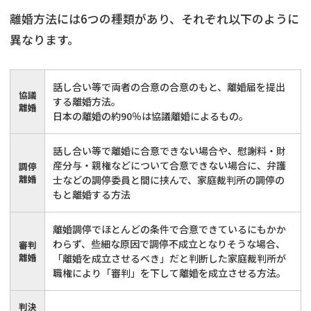
離婚方法には6つの種類があり、それぞれ以下のように
異なります。
話し合い等で両者の合意の合意のもと、離婚届を提出
協議
する離婚方法。
離婚
日本の離婚の約90％は協議離婚によるもの。
話し合い等で離婚に合意できない場合や、慰謝料・財
産分与・親権などについて合意できない場合に、弁護
調停
離婚
士などの調停委員と間に挟んで、家庭裁判所の調停の
もと離婚する方法
離婚調停でほとんどの条件で合意できているにもかか
わらず、些細な原因で調停不成立となりそうな場合、
審判
離婚
「離婚を成立させるべき」だと判断した家庭裁判所が
職権により「審判」を下して離婚を成立させる方法。
判決