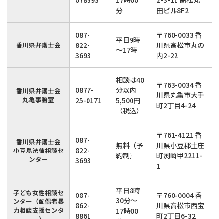
078393
17時00
2-3-11 高松丸
分
田ビル8F2
087-
〒760-0033 香
平日9時
香川県弁護士会
822-
川県高松市丸の
～17時
3693
内2-22
相談は40
〒763-0034 香
0877-
分以内
香川県弁護士会
川県丸亀市大手
丸亀事務室
25-0171
5,500円
町2丁目4-24
（税込）
〒761-4121 香
087-
香川県弁護士会
無料（予
川県小豆郡土庄
822-
小豆島法律相談セ
約制）
町渕崎甲2211-
ンター
3693
1
平日8時
子ども女性相談セ
087-
〒760-0004 香
30分～
ンター（配偶者暴
862-
川県高松市西宝
力相談支援センタ
17時00
8861
町2丁目6-32
ー）