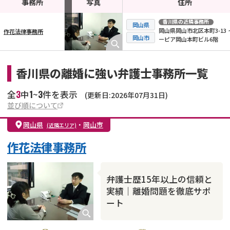
事務所
写真
住所
香川県
の近隣事務所
岡山県
岡山県岡山市北区本町3-13 
作花法律事務所
横スクロール可能
岡山市
ーピア岡山本町ビル6階
香川県の離婚に強い弁護士事務所一覧
3
1
3
全
中
~
件を表示
(更新日:2026年07月31日)
並び順について
岡山県
・
岡山市
(近隣エリア)
作花法律事務所
弁護士歴15年以上の信頼と
実績｜離婚問題を徹底サポ
ート