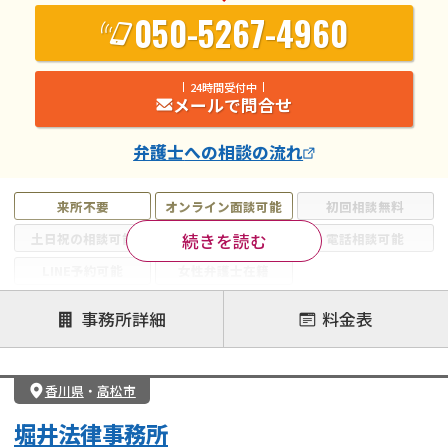
050-5267-4960
24時間受付中
メールで問合せ
弁護士
への相談の流れ
来所不要
オンライン面談可能
初回相談無料
続きを読む
土日祝の相談可能
19時以降電話可能
電話相談可能
LINE予約可能
女性弁護士在籍
注力案件
事務所詳細
料金表
離婚前相談
離婚調停
離婚裁判
親権・面会交流権
DV
モラハラ
香川県
・
高松市
不貞・不倫慰謝料請求
国際離婚
養育費問題
堀井法律事務所
財産分与
内縁の夫婦
熟年離婚