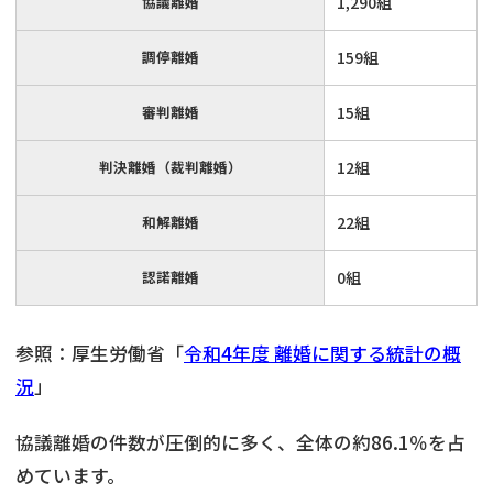
協議離婚
1,290組
調停離婚
159組
審判離婚
15組
判決離婚（裁判離婚）
12組
和解離婚
22組
認諾離婚
0組
参照：厚生労働省「
令和4年度 離婚に関する統計の概
況
」
協議離婚の件数が圧倒的に多く、全体の約86.1％を占
めています。