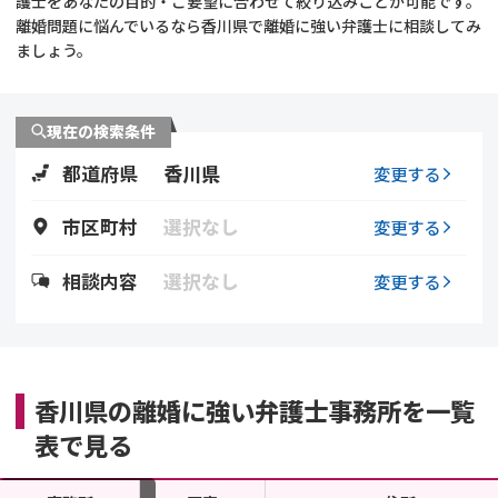
護士をあなたの目的・ご要望に合わせて絞り込みことが可能です。
離婚問題に悩んでいるなら香川県で離婚に強い弁護士に相談してみ
不貞・不倫慰謝料請求
養育費
ましょう。
養育費問題
離婚裁判
現在の検索条件
内縁の夫婦
慰謝料
都道府県
香川県
変更する
国際離婚
市区町村
選択なし
変更する
DV
相談内容
選択なし
変更する
離婚の相談先
離婚したくない
香川県の離婚に強い弁護士事務所を一覧
表で見る
その他の男女問題