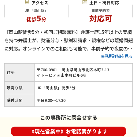
アクセス
土日・祝日対応
JR「岡山駅」
事前予約で
5
対応可
徒歩
分
【岡山駅徒歩5分・初回ご相談無料】弁護士歴15年以上の実績
を持つ弁護士が、財産分与・慰謝料請求・親権などの離婚問題
に対応。オンラインでのご相談も可能で、事前予約で夜間のご
事務所詳細を見る
相談も可能です。話合いで解決できない離婚問題は弁護士にお
任せください。
〒
700
-
0901
岡山県岡山市北区本町3-13
住所
イトーピア岡山本町ビル6階
最寄り駅
JR「岡山駅」徒歩5分
受付時間
平日9:00〜17:30
この事務所に問合せする
《現在営業中》お電話繋がります