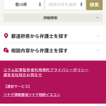
検索
香川県
相談内容を選択
詳細検索
来所不要
オンライン面談可能
都道府県から
弁護士
を探す
初回相談無料
土日祝の相談可能
19時以降電話可能
電話相談可能
北海道・東北
相談内容から
弁護士
を探す
LINE予約可能
女性弁護士在籍
関東
北海道
青森県
離婚前相談
離婚調停
コラム記事
監修者
利用規約
プライバシーポリシー
離婚裁判
親権・面会交流権
東海
岩手県
東京都
宮城県
神奈川県
運営会社
総合お問合せ
DV
モラハラ
関西
秋田県
埼玉県
愛知県
山形県
千葉県
静岡県
【運営サービス】
不貞・不倫慰謝料請求
国際離婚
ツナグ債務整理
ツナグ相続
イエコン
北陸・甲信越
福島県
茨城県
岐阜県
大阪府
群馬県
山梨県
京都府
養育費問題
財産分与