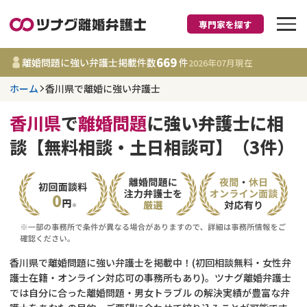
専門家を探す
離婚に強い弁護士
669
離婚問題に強い弁護士掲載件数
件
2026年07月
現在
ホーム
香川県で離婚に強い弁護士
香川県
香川県
で
離婚問題
に強い弁護士に相
669
事務所
件
談【無料相談・土日相談可】（3件）
更新日 :
2026年07月31日
相談内容で探す
離婚前相談
費用相場
離婚裁判
コラム
香川県で離婚問題に強い弁護士を掲載中！(初回相談無料・女性弁
護士在籍・オンライン対応可の事務所もあり)。ツナグ離婚弁護士
では自分に合った離婚問題・男女トラブル の解決実績が豊富な弁
DV
財産分与