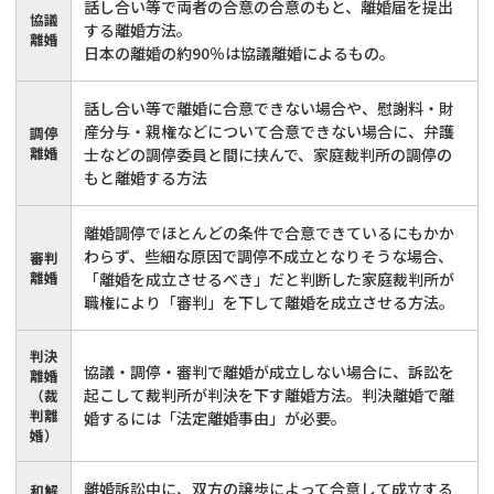
話し合い等で両者の合意の合意のもと、離婚届を提出
協議
する離婚方法。
離婚
日本の離婚の約90％は協議離婚によるもの。
話し合い等で離婚に合意できない場合や、慰謝料・財
産分与・親権などについて合意できない場合に、弁護
調停
離婚
士などの調停委員と間に挟んで、家庭裁判所の調停の
もと離婚する方法
離婚調停でほとんどの条件で合意できているにもかか
わらず、些細な原因で調停不成立となりそうな場合、
審判
離婚
「離婚を成立させるべき」だと判断した家庭裁判所が
職権により「審判」を下して離婚を成立させる方法。
判決
協議・調停・審判で離婚が成立しない場合に、訴訟を
離婚
起こして裁判所が判決を下す離婚方法。判決離婚で離
（裁
判離
婚するには「法定離婚事由」が必要。
婚）
離婚訴訟中に、双方の譲歩によって合意して成立する
和解