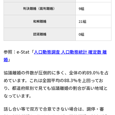
判決離婚（裁判離婚）
9組
和解離婚
21組
認諾離婚
0組
参照：e-Stat「
人口動態調査 人口動態統計 確定数 離
婚
」
協議離婚の件数が圧倒的に多く、全体の約89.0％を占
めています。これは全国平均の88.3%を上回ってお
り、都道府県別で見ても協議離婚の割合が高い地域と
なっています。
話し合い等で双方で合意できない場合は、調停・審