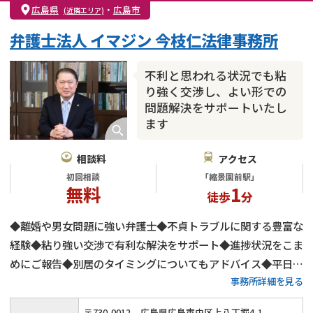
広島県
・
広島市
(近隣エリア)
弁護士法人 イマジン 今枝仁法律事務所
不利と思われる状況でも粘
り強く交渉し、よい形での
問題解決をサポートいたし
ます
相談料
アクセス
初回相談
「縮景園前駅」
無料
1
徒歩
分
◆離婚や男女問題に強い弁護士◆不貞トラブルに関する豊富な
経験◆粘り強い交渉で有利な解決をサポート◆進捗状況をこま
めにご報告◆別居のタイミングについてもアドバイス◆平日9
事務所詳細を見る
時～20時まで相談受付◆夜間・土日祝も対応可能◆初回相談
無料◆広島電鉄「縮景園前駅」徒歩1分
〒
730
-
0012
広島県広島市中区上八丁堀4-1