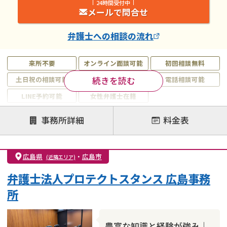
24時間受付中
メールで問合せ
弁護士
への相談の流れ
来所不要
オンライン面談可能
初回相談無料
続きを読む
土日祝の相談可能
19時以降電話可能
電話相談可能
LINE予約可能
女性弁護士在籍
注力案件
事務所詳細
料金表
離婚前相談
離婚調停
離婚裁判
親権・面会交流権
DV
モラハラ
広島県
・
広島市
(近隣エリア)
不貞・不倫慰謝料請求
国際離婚
養育費問題
弁護士法人プロテクトスタンス 広島事務
財産分与
内縁の夫婦
熟年離婚
所
豊富な知識と経験が強み｜