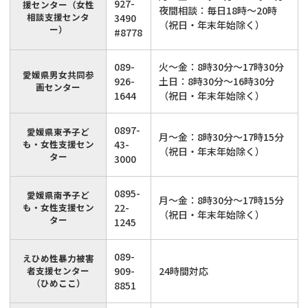
927-
援センター（女性
夜間相談：毎日18時～20時
相談支援センタ
3490
（祝日・年末年始除く）
ー）
#8778
089-
火～金：8時30分～17時30分
愛媛県男女共同参
926-
土日：8時30分～16時30分
画センター
1644
（祝日・年末年始除く）
0897-
愛媛県東予子ど
月～金：8時30分～17時15分
も・女性支援セン
43-
（祝日・年末年始除く）
ター
3000
0895-
愛媛県南予子ど
月～金：8時30分～17時15分
も・女性支援セン
22-
（祝日・年末年始除く）
ター
1245
089-
えひめ性暴力被害
者支援センター
909-
24時間対応
（ひめここ）
8851