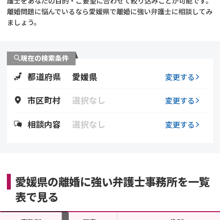
護士をあなたの目的・ご要望に合わせて絞り込みことが可能です。
離婚問題に悩んでいるなら愛媛県で離婚に強い弁護士に相談してみ
不貞・不倫慰謝料請求
養育費
ましょう。
養育費問題
離婚裁判
現在の検索条件
内縁の夫婦
慰謝料
都道府県
愛媛県
変更する
国際離婚
市区町村
選択なし
変更する
DV
相談内容
選択なし
変更する
離婚の相談先
離婚したくない
愛媛県の離婚に強い弁護士事務所を一覧
表で見る
その他の男女問題