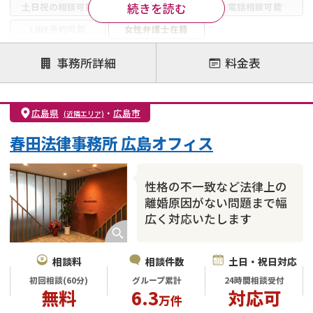
続きを読む
土日祝の相談可能
19時以降電話可能
電話相談可能
LINE予約可能
女性弁護士在籍
注力案件
事務所詳細
料金表
離婚前相談
離婚調停
離婚裁判
親権・面会交流権
DV
モラハラ
広島県
・
広島市
(近隣エリア)
不貞・不倫慰謝料請求
国際離婚
養育費問題
春田法律事務所 広島オフィス
財産分与
内縁の夫婦
熟年離婚
性格の不一致など法律上の
離婚原因がない問題まで幅
広く対応いたします
相談料
相談件数
土日・祝日対応
初回相談(60分)
グループ累計
24時間相談受付
無料
6.3
対応可
万件