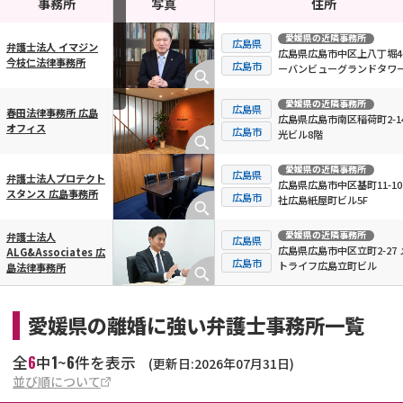
事務所
写真
住所
愛媛県
の近隣事務所
広島県
弁護士法人 イマジン
広島県広島市中区上八丁堀4-
今枝仁法律事務所
横スクロール可能
広島市
ーバンビューグランドタワ
1112号
愛媛県
の近隣事務所
広島県
春田法律事務所 広島
広島県広島市南区稲荷町2-14
オフィス
広島市
光ビル8階
愛媛県
の近隣事務所
広島県
弁護士法人プロテクト
広島県広島市中区基町11-10
スタンス 広島事務所
広島市
社広島紙屋町ビル5F
愛媛県
の近隣事務所
弁護士法人
広島県
広島県広島市中区立町2-27 
ALG&Associates 広
広島市
トライフ広島立町ビル
島法律事務所
愛媛県の離婚に強い弁護士事務所一覧
6
1
6
全
中
~
件を表示
(更新日:2026年07月31日)
並び順について