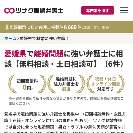
専門家を探す
離婚に強い弁護士
669
離婚問題に強い弁護士掲載件数
件
2026年07月
現在
ホーム
愛媛県で離婚に強い弁護士
愛媛県
愛媛県
で
離婚問題
に強い弁護士に相
669
事務所
件
談【無料相談・土日相談可】（6件）
更新日 :
2026年07月31日
相談内容で探す
離婚前相談
費用相場
離婚裁判
コラム
愛媛県で離婚問題に強い弁護士を掲載中！(初回相談無料・女性弁
護士在籍・オンライン対応可の事務所もあり)。ツナグ離婚弁護士
では自分に合った離婚問題・男女トラブル の解決実績が豊富な弁
DV
財産分与