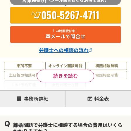
050-5267-4711
24時間受付中
メールで問合せ
弁護士
への相談の流れ
来所不要
オンライン面談可能
初回相談無料
続きを読む
土日祝の相談可能
19時以降電話可能
電話相談可能
LINE予約可能
女性弁護士在籍
注力案件
事務所詳細
料金表
離婚前相談
離婚調停
離婚裁判
親権・面会交流権
DV
モラハラ
離婚問題で弁護士に相談する場合の費用はいくら
不貞・不倫慰謝料請求
国際離婚
養育費問題
かかりますか？