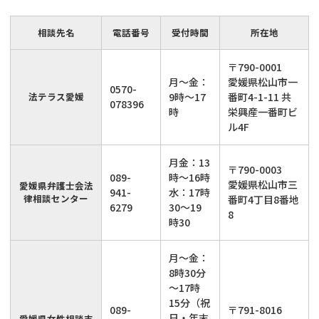
相談先名
電話番号
受付時間
所在地
〒790-0001
月～金：
愛媛県松山市一
0570-
法テラス愛媛
9時～17
番町4-1-11 共
078396
時
栄興産一番町ビ
ル4F
月金：13
〒790-0003
089-
時～16時
愛媛県松山市三
愛媛県弁護士会法
941-
水：17時
律相談センター
番町4丁目8番地
6279
30～19
8
時30
月～金：
8時30分
～17時
15分（祝
089-
〒791-8016
日・年末
愛媛県女性相談支