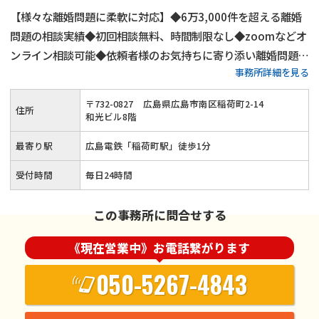
【様々な離婚問題に柔軟に対応】◆6万3,000件を超える離婚
問題の相談実績◆初回相談無料、時間制限なし◆zoomなどオ
ンライン相談可能◆依頼者様のお気持ちに寄り添い離婚問題を
事務所詳細を見る
迅速に解決◆毎日24時間ご相談受付、忙しい方もいつでもご
相談できる◆広島電鉄「稲荷町駅」から徒歩1分◆離婚問題で
〒
732
-
0827
広島県広島市南区稲荷町2-14
住所
お悩みの方は当事務所へお任せを◎
和光ビル8階
最寄り駅
広島電鉄「稲荷町駅」徒歩1分
受付時間
毎日24時間
この事務所に問合せする
《現在営業中》お電話繋がります
050-5267-4843