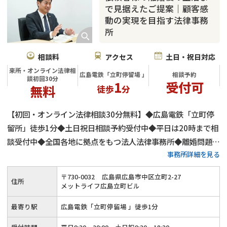
で見据えたご提案｜顧客感
動の実現を目指す法律事務
所
相談料
アクセス
土日・祝日対応
来所・オンライン法律相
広島電鉄「立町停留場 」
相談予約
談初回30分
1
受付可
無料
徒歩
分
【初回・オンライン法律相談30分無料】◆広島電鉄「立町停
留所」徒歩1分◆土日祝日相談予約受付中◆平日は20時まで相
談受付中◆全国各地に拠点をもつ法人法律事務所◆離婚問題を
事務所詳細を見る
得意とする弁護士が在籍◆法人として8万件を超える離婚問題
を受任◆依頼者様のことを一番に考えた弁護活動を心がけてい
〒
730
-
0032
広島県広島市中区立町2-27
住所
ます
メットライフ広島立町ビル
最寄り駅
広島電鉄「立町停留場 」徒歩1分