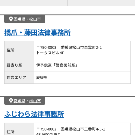
離婚前相談
離婚調停
離婚裁判
親権・面会交流権
DV
モラハラ
愛媛県
・
松山市
不貞・不倫慰謝料請求
国際離婚
養育費問題
橋爪・藤田法律事務所
財産分与
内縁の夫婦
熟年離婚
〒
790
-
0803
愛媛県松山市東雲町2-2
住所
トータスビル4F
最寄り駅
伊予鉄道「警察署前駅」
対応エリア
愛媛県
愛媛県
・
松山市
ふじわら法律事務所
〒
790
-
0003
愛媛県松山市三番町4-5-1
住所
4F IVYCOURT