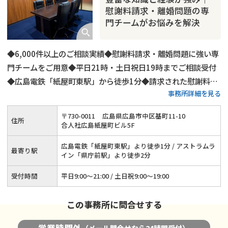
慰謝料請求・離婚問題の専
門チームがお悩みを解決
◆6,000件以上のご相談実績◆慰謝料請求・離婚問題に強い専
門チームをご用意◆平日21時・土日祝日19時までご相談受付
◆広島電鉄「紙屋町東駅」から徒歩1分◆請求された慰謝料の
事務所詳細を見る
減額交渉にも対応◆オンライン・電話相談も可能
〒
730
-
0011
広島県広島市中区基町11-10
住所
合人社広島紙屋町ビル5F
広島電鉄「紙屋町東駅」より徒歩1分 / アストラムラ
最寄り駅
イン「県庁前駅」より徒歩2分
受付時間
平日9:00～21:00 / 土日祝9:00～19:00
この事務所に問合せする
営業時間外
（メール問合せなら24時間受付）