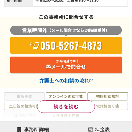
受付時間
平日9:30～20:00、土日祝9:30～18:30
この事務所に問合せする
営業時間外
（メール問合せなら24時間受付）
050-5267-4873
24時間受付中
メールで問合せ
弁護士
への相談の流れ
来所不要
オンライン面談可能
初回相談無料
続きを読む
土日祝の相談可能
19時以降電話可能
電話相談可能
LINE予約可能
女性弁護士在籍
注力案件
事務所詳細
料金表