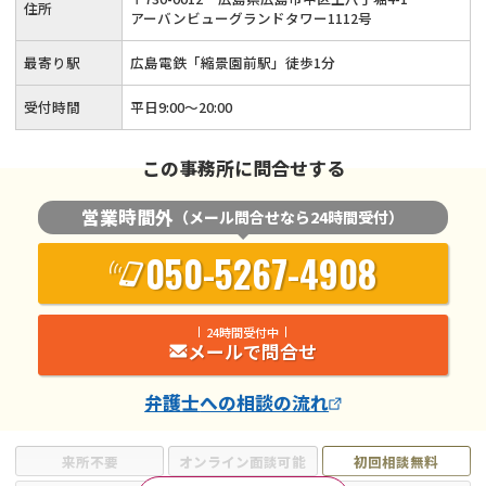
住所
アーバンビューグランドタワー1112号
最寄り駅
広島電鉄「縮景園前駅」徒歩1分
受付時間
平日9:00～20:00
この事務所に問合せする
営業時間外
（メール問合せなら24時間受付）
050-5267-4908
24時間受付中
メールで問合せ
弁護士
への相談の流れ
来所不要
オンライン面談可能
初回相談無料