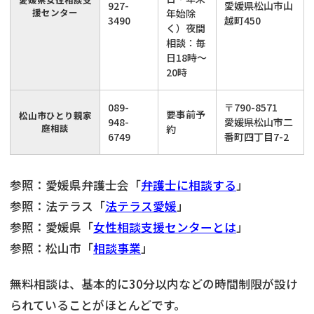
927-
愛媛県松山市山
援センター
年始除
3490
越町450
く）夜間
相談：毎
日18時～
20時
089-
〒790-8571
要事前予
松山市ひとり親家
948-
愛媛県松山市二
庭相談
約
6749
番町四丁目7-2
参照：愛媛県弁護士会「
弁護士に相談する
」
参照：法テラス「
法テラス愛媛
」
参照：愛媛県「
女性相談支援センターとは
」
参照：松山市「
相談事業
」
無料相談は、基本的に30分以内などの時間制限が設け
られていることがほとんどです。