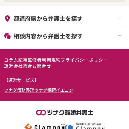
来所不要
オンライン面談可能
都道府県から
弁護士
を探す
初回相談無料
土日祝の相談可能
19時以降電話可能
電話相談可能
北海道・東北
相談内容から
弁護士
を探す
LINE予約可能
女性弁護士在籍
関東
北海道
青森県
離婚前相談
離婚調停
コラム記事
監修者
利用規約
プライバシーポリシー
離婚裁判
親権・面会交流権
東海
岩手県
東京都
宮城県
神奈川県
運営会社
総合お問合せ
DV
モラハラ
関西
秋田県
埼玉県
愛知県
山形県
千葉県
静岡県
【運営サービス】
不貞・不倫慰謝料請求
国際離婚
ツナグ債務整理
ツナグ相続
イエコン
北陸・甲信越
福島県
茨城県
岐阜県
大阪府
群馬県
山梨県
京都府
養育費問題
財産分与
内縁の夫婦
熟年離婚
中国・四国
栃木県
兵庫県
長野県
奈良県
石川県
九州・沖縄
滋賀県
福井県
広島県
和歌山県
富山県
岡山県