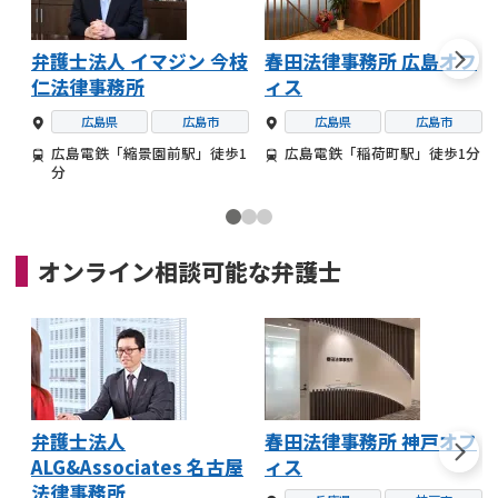
弁護士法人 イマジン 今枝
春田法律事務所 広島オフ
仁法律事務所
ィス
広島県
広島市
広島県
広島市
広島電鉄「縮景園前駅」徒歩1
広島電鉄「稲荷町駅」徒歩1分
分
オンライン相談可能な
弁護士
弁護士法人
春田法律事務所 神戸オフ
ALG&Associates 名古屋
ィス
法律事務所