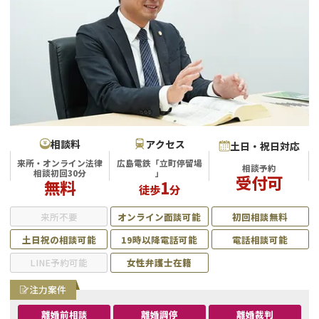
不貞・不倫慰謝料請求
養育費
養育費問題
離婚裁判
内縁の夫婦
慰謝料
国際離婚
相談料
アクセス
土日・祝日対応
来所・オンライン法律
広島電鉄「立町停留場
相談予約
DV
相談初回30分
」
受付可
無料
1
徒歩
分
離婚の相談先
来所不要
オンライン面談可能
初回相談無料
土日祝の相談可能
19時以降電話可能
電話相談可能
離婚したくない
LINE予約可能
女性弁護士在籍
その他の男女問題
注力案件
離婚前相談
離婚調停
離婚裁判