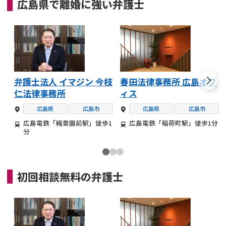
広島県
で
離婚
に強い
弁護士
弁護士法人 イマジン 今枝
春田法律事務所 広島オフ
仁法律事務所
ィス
広島県
広島市
広島県
広島市
広島電鉄「縮景園前駅」徒歩1
広島電鉄「稲荷町駅」徒歩1分
分
初回相談無料の
弁護士