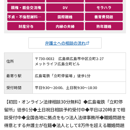
親権・面会交流権
DV
モラハラ
不貞・不倫慰謝料請求
国際離婚
養育費問題
財産分与
内縁の夫婦
熟年離婚
弁護士への相談の流れ
〒
730
-
0032
広島県広島市中区立町2-27
住所
メットライフ広島立町ビル
最寄り駅
広島電鉄「立町停留場 」徒歩1分
受付時間
平日9:30～20:00、土日祝9:30～18:30
【初回・オンライン法律相談30分無料】◆広島電鉄「立町停
留所」徒歩1分◆土日祝日相談予約受付中◆平日は20時まで相
談受付中◆全国各地に拠点をもつ法人法律事務所◆離婚問題を
得意とする弁護士が在籍◆法人として8万件を超える離婚問題