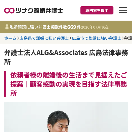
専門家を探す
離婚に強い弁護士
669
離婚問題に強い弁護士掲載件数
件
2026年07月
現在
ホーム
広島県で離婚に強い弁護士
広島市で離婚に強い弁護士
弁護
都道府県を選択
弁護士法人ALG&Associates 広島法律事務
669
事務所
件
所
更新日 :
2026年07月31日
依頼者様の離婚後の生活まで見据えたご
相談内容で探す
提案｜顧客感動の実現を目指す法律事務
所
離婚前相談
費用相場
離婚裁判
コラム
DV
財産分与