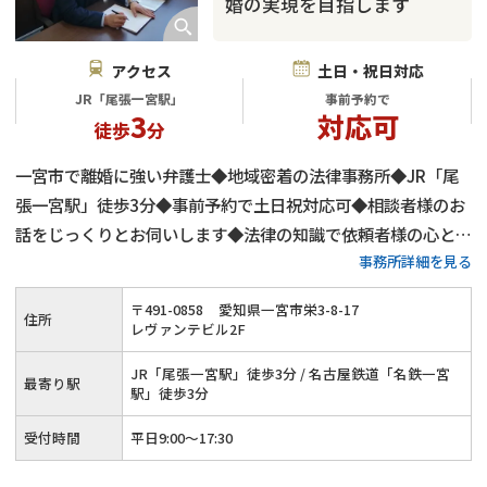
婚の実現を目指します
アクセス
土日・祝日対応
JR「尾張一宮駅」
事前予約で
3
対応可
徒歩
分
一宮市で離婚に強い弁護士◆地域密着の法律事務所◆JR「尾
張一宮駅」徒歩3分◆事前予約で土日祝対応可◆相談者様のお
話をじっくりとお伺いします◆法律の知識で依頼者様の心と権
事務所詳細を見る
利をお守りします
〒
491
-
0858
愛知県一宮市栄3-8-17
住所
レヴァンテビル2F
JR「尾張一宮駅」徒歩3分 / 名古屋鉄道「名鉄一宮
最寄り駅
駅」徒歩3分
受付時間
平日9:00〜17:30