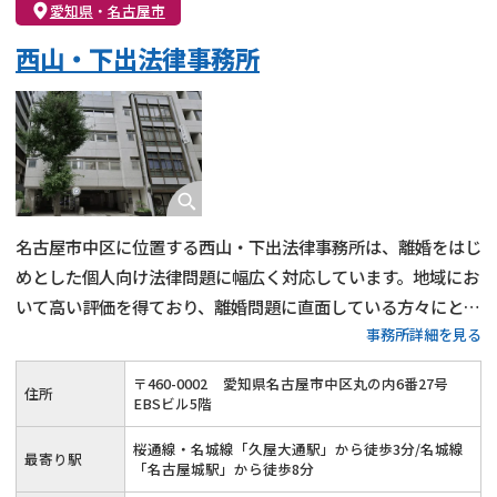
愛知県
・
名古屋市
不貞・不倫慰謝料請求
国際離婚
養育費問題
西山・下出法律事務所
財産分与
内縁の夫婦
熟年離婚
​名古屋市中区に位置する西山・下出法律事務所は、離婚をはじ
めとした個人向け法律問題に幅広く対応しています。地域にお
いて高い評価を得ており、離婚問題に直面している方々にとっ
事務所詳細を見る
て、信頼できる弁護士事務所と言えるでしょう。経験豊富な弁
護士が在籍し、特に西山一博弁護士は愛知県弁護士の副会長を
〒
460
-
0002
愛知県名古屋市中区丸の内6番27号
住所
勤めていた経験もあり、業界内でも高い信頼を得ています。
EBSビル5階
桜通線・名城線「久屋大通駅」から徒歩3分/名城線
最寄り駅
「名古屋城駅」から徒歩8分