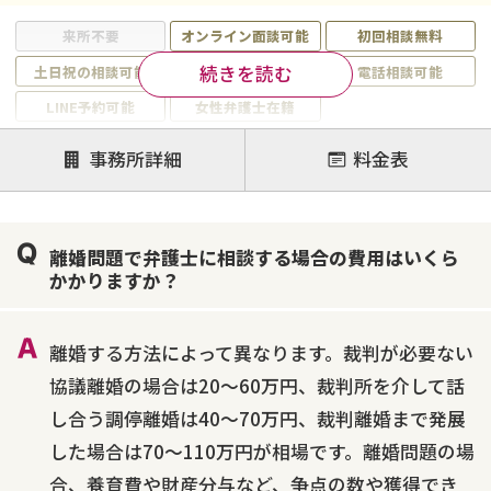
来所不要
オンライン面談可能
初回相談無料
続きを読む
土日祝の相談可能
19時以降電話可能
電話相談可能
LINE予約可能
女性弁護士在籍
注力案件
事務所詳細
料金表
離婚前相談
離婚調停
離婚裁判
親権・面会交流権
DV
モラハラ
離婚問題で弁護士に相談する場合の費用はいくら
不貞・不倫慰謝料請求
国際離婚
養育費問題
かかりますか？
財産分与
内縁の夫婦
熟年離婚
離婚する方法によって異なります。裁判が必要ない
協議離婚の場合は20～60万円、裁判所を介して話
し合う調停離婚は40～70万円、裁判離婚まで発展
した場合は70～110万円が相場です。離婚問題の場
合、養育費や財産分与など、争点の数や獲得でき