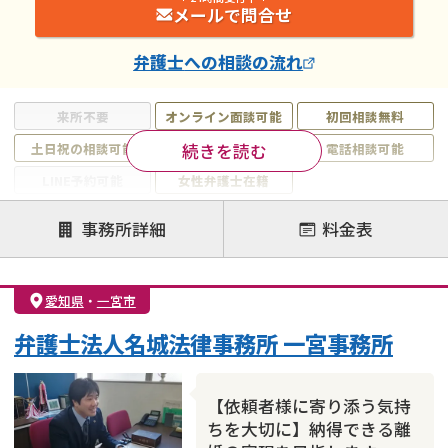
メールで問合せ
弁護士
への相談の流れ
来所不要
オンライン面談可能
初回相談無料
続きを読む
土日祝の相談可能
19時以降電話可能
電話相談可能
LINE予約可能
女性弁護士在籍
注力案件
事務所詳細
料金表
離婚前相談
離婚調停
離婚裁判
親権・面会交流権
DV
モラハラ
愛知県
・
一宮市
不貞・不倫慰謝料請求
国際離婚
養育費問題
弁護士法人名城法律事務所 一宮事務所
財産分与
内縁の夫婦
熟年離婚
【依頼者様に寄り添う気持
ちを大切に】納得できる離