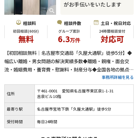
がお手伝いをいたします
相談料
相談件数
土日・祝日対応
初回相談(60分)
グループ累計
24時間相談受付
無料
6.3
対応可
万件
【初回相談無料｜名古屋市交通局「久屋大通駅」徒歩5分】◆
幅広い離婚・男女問題の解決実績多数◆離婚・親権・面会交
流・婚姻費用・養育費・慰謝料・財産分与◆全国各地の拠点と
事務所詳細を見る
離婚問題の知恵や経験を共有し問題解決に役立てています
〒
461
-
0001
愛知県名古屋市東区泉1-1-31
住所
吉泉ビル10階
最寄り駅
名古屋市営地下鉄「久屋大通駅」徒歩5分
受付時間
毎日24時間