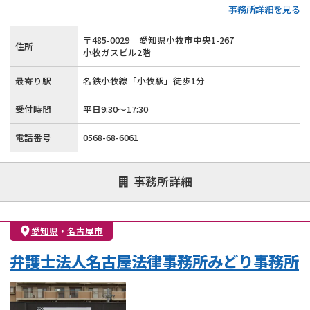
事務所詳細を見る
タッフが丁寧に対応します。電話やオンラインでの相談も可能
で、対面に不安がある方でも気軽に相談できる環境が整ってい
〒
485
-
0029
愛知県小牧市中央1-267
住所
ます。
小牧ガスビル2階
最寄り駅
名鉄小牧線「小牧駅」徒歩1分
受付時間
平日9:30～17:30
電話番号
0568-68-6061
事務所詳細
愛知県
・
名古屋市
弁護士法人名古屋法律事務所みどり事務所