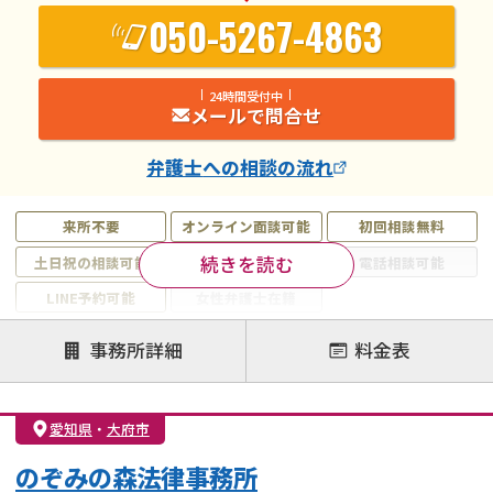
050-5267-4863
24時間受付中
メールで問合せ
弁護士
への相談の流れ
来所不要
オンライン面談可能
初回相談無料
続きを読む
土日祝の相談可能
19時以降電話可能
電話相談可能
LINE予約可能
女性弁護士在籍
注力案件
事務所詳細
料金表
離婚前相談
離婚調停
離婚裁判
親権・面会交流権
DV
モラハラ
愛知県
・
大府市
不貞・不倫慰謝料請求
国際離婚
養育費問題
のぞみの森法律事務所
財産分与
内縁の夫婦
熟年離婚