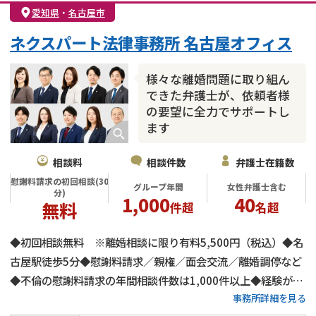
親権・面会交流権
DV
モラハラ
愛知県
・
名古屋市
不貞・不倫慰謝料請求
国際離婚
養育費問題
ネクスパート法律事務所 名古屋オフィス
財産分与
内縁の夫婦
熟年離婚
様々な離婚問題に取り組ん
できた弁護士が、依頼者様
の要望に全力でサポートし
ます
相談料
相談件数
弁護士在籍数
慰謝料請求の初回相談(30
グループ年間
女性弁護士含む
分)
1,000
40
無料
件超
名超
◆初回相談無料 ※離婚相談に限り有料5,500円（税込）◆名
古屋駅徒歩5分◆慰謝料請求／親権／面会交流／離婚調停など
◆不倫の慰謝料請求の年間相談件数は1,000件以上◆経験があ
事務所詳細を見る
る弁護士が全力でサポート◆土日祝でもご相談可能なので、お