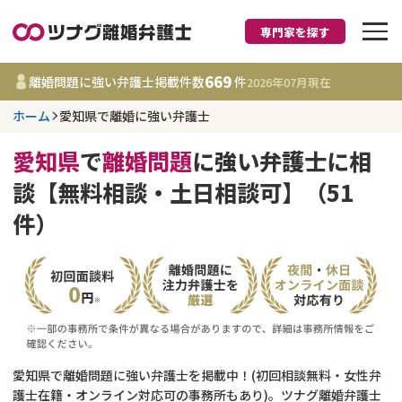
専門家を探す
離婚に強い弁護士
669
離婚問題に強い弁護士掲載件数
件
2026年07月
現在
ホーム
愛知県で離婚に強い弁護士
愛知県
愛知県
で
離婚問題
に強い弁護士に相
669
事務所
件
談【無料相談・土日相談可】（51
更新日 :
2026年07月31日
件）
相談内容で探す
離婚前相談
費用相場
離婚裁判
コラム
愛知県で離婚問題に強い弁護士を掲載中！(初回相談無料・女性弁
DV
財産分与
護士在籍・オンライン対応可の事務所もあり)。ツナグ離婚弁護士