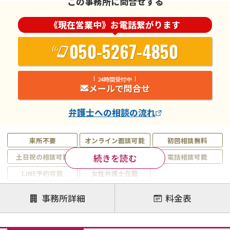
この事務所に問合せする
《現在営業中》お電話繋がります
050-5267-4850
24時間受付中
メールで問合せ
弁護士
への相談の流れ
来所不要
オンライン面談可能
初回相談無料
続きを読む
土日祝の相談可能
19時以降電話可能
電話相談可能
LINE予約可能
女性弁護士在籍
注力案件
事務所詳細
料金表
離婚前相談
離婚調停
離婚裁判
親権・面会交流権
DV
モラハラ