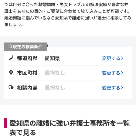
では自分に合った離婚問題・男女トラブル の解決実績が豊富な弁
護士をあなたの目的・ご要望に合わせて絞り込みことが可能です。
不貞・不倫慰謝料請求
養育費
離婚問題に悩んでいるなら愛知県で離婚に強い弁護士に相談してみ
ましょう。
養育費問題
離婚裁判
内縁の夫婦
慰謝料
現在の検索条件
都道府県
愛知県
変更する
国際離婚
市区町村
選択なし
変更する
DV
相談内容
選択なし
変更する
離婚の相談先
離婚したくない
愛知県の離婚に強い弁護士事務所を一覧
その他の男女問題
表で見る