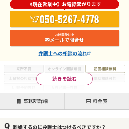
《現在営業中》お電話繋がります
050-5267-4778
24時間受付中
メールで問合せ
弁護士
への相談の流れ
来所不要
オンライン面談可能
初回相談無料
続きを読む
土日祝の相談可能
19時以降電話可能
電話相談可能
LINE予約可能
女性弁護士在籍
注力案件
事務所詳細
料金表
離婚前相談
離婚調停
離婚裁判
親権・面会交流権
DV
モラハラ
離婚するのに弁護士はつけるべきですか？
不貞・不倫慰謝料請求
国際離婚
養育費問題