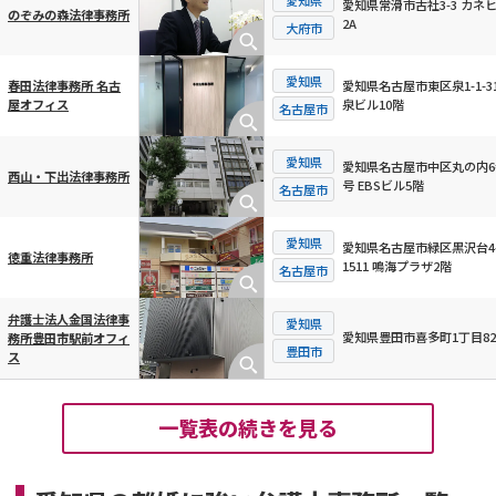
愛知県常滑市古社3-3 カネ
のぞみの森法律事務所
2A
大府市
愛知県
愛知県名古屋市東区泉1-1-31
春田法律事務所 名古
泉ビル10階
屋オフィス
名古屋市
愛知県
愛知県名古屋市中区丸の内6
西山・下出法律事務所
号 EBSビル5階
名古屋市
愛知県
愛知県名古屋市緑区黒沢台4
徳重法律事務所
1511 鳴海プラザ2階
名古屋市
弁護士法人金国法律事
愛知県
愛知県豊田市喜多町1丁目82
務所豊田市駅前オフィ
豊田市
ス
一覧表の続きを見る