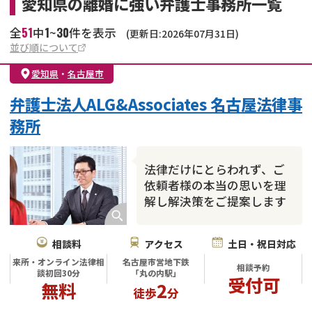
愛知県の離婚に強い弁護士事務所一覧
51
1
30
全
中
~
件を表示
(更新日:2026年07月31日)
並び順について
愛知県
・
名古屋市
弁護士法人ALG&Associates 名古屋法律事
務所
法律だけにとらわれず、ご
依頼者様の本当の思いを理
解し解決策をご提案します
相談料
アクセス
土日・祝日対応
来所・オンライン法律相
名古屋市営地下鉄
相談予約
談初回30分
「丸の内駅」
受付可
無料
2
徒歩
分