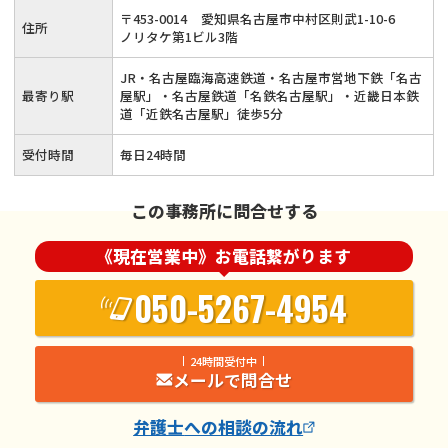
忙しい方でもお気軽にご連絡ください≪24時間メールでのご
〒
453
-
0014
愛知県名古屋市中村区則武1-10-6
住所
相談受付≫
ノリタケ第1ビル3階
JR・名古屋臨海高速鉄道・名古屋市営地下鉄「名古
最寄り駅
屋駅」・名古屋鉄道「名鉄名古屋駅」・近畿日本鉄
道「近鉄名古屋駅」徒歩5分
受付時間
毎日24時間
この事務所に問合せする
《現在営業中》お電話繋がります
050-5267-4954
24時間受付中
メールで問合せ
弁護士
への相談の流れ