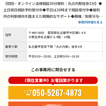
【初回・オンライン法律相談30分無料｜丸の内駅徒歩2分】◆
土日祝日相談予約受付中◆平日は20時まで相談受付中◆裁判
所の判断傾向を踏まえた戦略的なサポート◆親権／財産分与／
事務所詳細を見る
慰謝料など離婚問題を総合的に対応◆ご依頼者様の真のニーズ
を理解してよりよい解決策をご提案
〒
460
-
0003
愛知県名古屋市中区錦1-4-6
住所
大樹生命名古屋ビル4階・10階
最寄り駅
名古屋市営地下鉄「丸の内駅」徒歩2分
受付時間
平日9:30～20:00、土日祝9:30～18:30
この事務所に問合せする
《現在営業中》お電話繋がります
050-5267-4873
24時間受付中