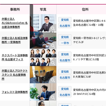
事務所
写真
住所
弁護士法人
愛知県
愛知県名古屋市中区錦1-4-6
ALG&Associates 名
生命名古屋ビル4階・10階
横スクロール可能
名古屋市
古屋法律事務所
愛知県
愛知県一宮市栄3-8-17 レヴ
弁護士法人名城法律事
テビル2F
務所 一宮事務所
一宮市
愛知県
愛知県名古屋市中村区則武1-
ネクスパート法律事務
6 ノリタケ第1ビル3階
所 名古屋オフィス
名古屋市
弁護士法人プロテクト
愛知県
愛知県名古屋市中村区名駅3-
スタンス 名古屋事務
8 大東海ビル8F
名古屋市
所
愛知県
愛知県名古屋市中区丸の内3-
フォレスト法律事務所
23 5thF.P.Sビル4階
名古屋市
愛知県