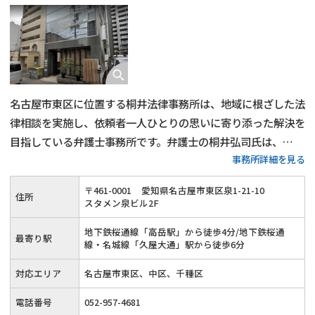
​名古屋市東区に位置する桐井法律事務所は、地域に根ざした法
律相談を実施し、依頼者一人ひとりの思いに寄り添った解決を
目指している弁護士事務所です。​弁護士の桐井弘司氏は、
事務所詳細を見る
2002年の事務所開設以来、豊富な経験と実績を積み重ねてお
り、離婚・男女問題にも注力しています。子どもの親権問題や
〒
461
-
0001
愛知県名古屋市東区泉1-21-10
住所
慰謝料請求にも、円滑に解決できるよう対応してくれます。
スタメン泉ビル2F
地下鉄桜通線「高岳駅」から徒歩4分/地下鉄桜通
最寄り駅
線・名城線「久屋大通」駅から徒歩6分
対応エリア
名古屋市東区、中区、千種区
電話番号
052-957-4681