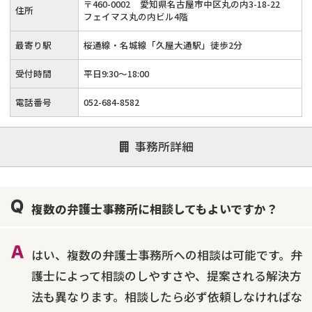
〒
460
-
0002
愛知県名古屋市中区丸の内3-18-22
住所
ます。完全個室の相談室で、気兼ねなくゆっくりと相談できる
フェイマス丸の内ビル4階
環境が整っています。
最寄り駅
桜通線・名城線「久屋大通駅」徒歩2分
受付時間
平日9:30〜18:00
電話番号
052-684-8582
事務所詳細
複数の弁護士事務所に相談してもよいですか？
はい、複数の弁護士事務所への相談は可能です。弁
護士によって相談のしやすさや、提案される解決方
法も異なります。相談したら必ず依頼しなければな