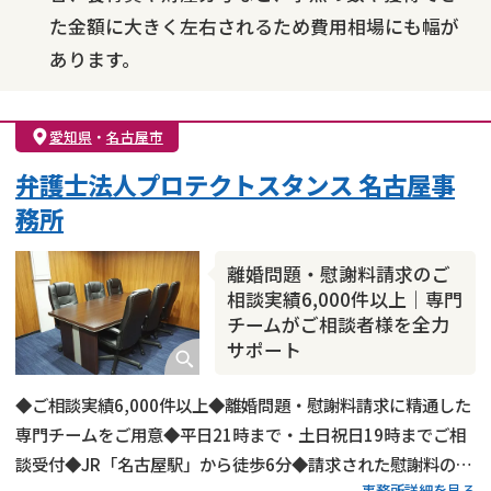
た金額に大きく左右されるため費用相場にも幅が
あります。
愛知県
・
名古屋市
弁護士法人プロテクトスタンス 名古屋事
務所
離婚問題・慰謝料請求のご
相談実績6,000件以上｜専門
チームがご相談者様を全力
サポート
◆ご相談実績6,000件以上◆離婚問題・慰謝料請求に精通した
専門チームをご用意◆平日21時まで・土日祝日19時までご相
談受付◆JR「名古屋駅」から徒歩6分◆請求された慰謝料の減
事務所詳細を見る