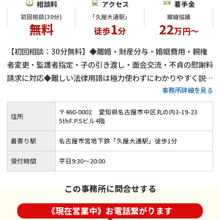
相談料
アクセス
着手金
初回相談(30分)
「久屋大通駅」
離婚協議
無料
1
22
徒歩
分
万円～
【初回相談：30分無料】◆離婚・財産分与・婚姻費用・親権
者変更・監護者指定・子の引き渡し・面会交流・不貞の慰謝料
請求に対応◆難しい法律用語は極力使わずにわかりやすく説明
事務所詳細を見る
◆少しでも前向きな人生のリスタートがきれるようサポートし
ていきます
〒
460
-
0002
愛知県名古屋市中区丸の内3-19-23
住所
5thF.P.Sビル4階
最寄り駅
名古屋市営地下鉄「久屋大通駅」徒歩1分
受付時間
平日9:30～20:00
この事務所に問合せする
《現在営業中》お電話繋がります