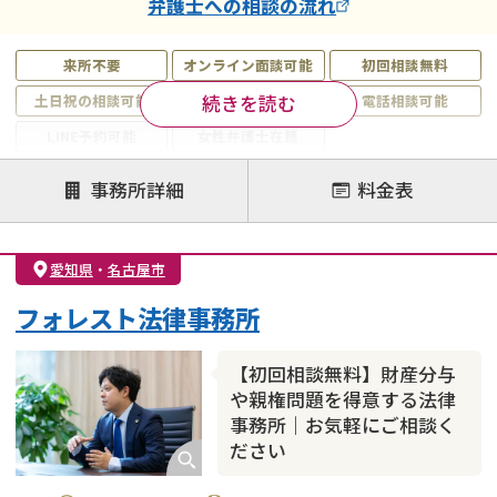
弁護士
への相談の流れ
来所不要
オンライン面談可能
初回相談無料
続きを読む
土日祝の相談可能
19時以降電話可能
電話相談可能
LINE予約可能
女性弁護士在籍
注力案件
事務所詳細
料金表
離婚前相談
離婚調停
離婚裁判
親権・面会交流権
DV
モラハラ
愛知県
・
名古屋市
不貞・不倫慰謝料請求
国際離婚
養育費問題
フォレスト法律事務所
財産分与
内縁の夫婦
熟年離婚
【初回相談無料】財産分与
や親権問題を得意する法律
事務所｜お気軽にご相談く
ださい