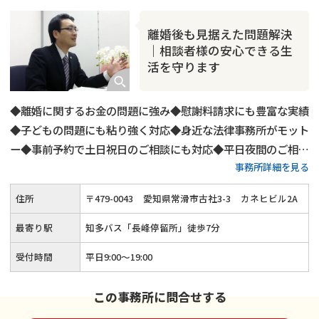
離婚後も見据えた問題解決
｜相談者様の安心できる生
活を守ります
◆離婚に関するお金の問題に強み◆慰謝料請求にも豊富な実績
◆子どもの問題にも粘り強く対応◆身近な法律事務所がモット
ー◆事前予約で土日祝日のご相談にも対応◆平日夜間のご相談
事務所詳細を見る
も可◆ご相談は回数・時間を問わず無料
住所
〒
479
-
0043
愛知県常滑市古社3-3
カネヒビル2A
最寄り駅
知多バス「長峰停留所」徒歩7分
受付時間
平日9:00～19:00
この事務所に問合せする