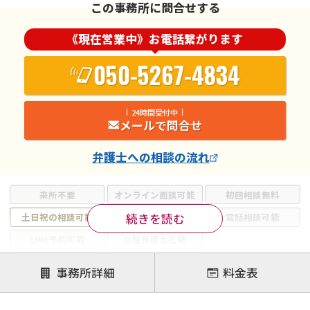
この事務所に問合せする
《現在営業中》お電話繋がります
050-5267-4834
24時間受付中
メールで問合せ
弁護士
への相談の流れ
来所不要
オンライン面談可能
初回相談無料
続きを読む
土日祝の相談可能
19時以降電話可能
電話相談可能
LINE予約可能
女性弁護士在籍
注力案件
事務所詳細
料金表
離婚前相談
離婚調停
離婚裁判