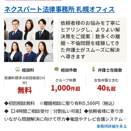
ネクスパート法律事務所 札幌オフィス
依頼者様のお悩みを丁寧に
ヒアリングし、よりよい解
決策をご提案｜数多くの離
婚・不倫問題を経験してき
た弁護士がスムーズに解決
へ導きます
相談料
相談件数
弁護士在籍数
慰謝料請求の初回相談(30
グループ年間
女性弁護士含む
分)
1,000
40
無料
件超
名超
◆初回相談無料 ※離婚相談に限り有料5,500円（税込）
◆【24時間ご相談受付｜分割払い可能】◆依頼者様に寄り添
いながら問題解決に向けて尽力◆電話やテレビ会議システムに
事務所詳細を見る
よる面談等にも対応◆一人一人のお悩みに合わせたご相談が可