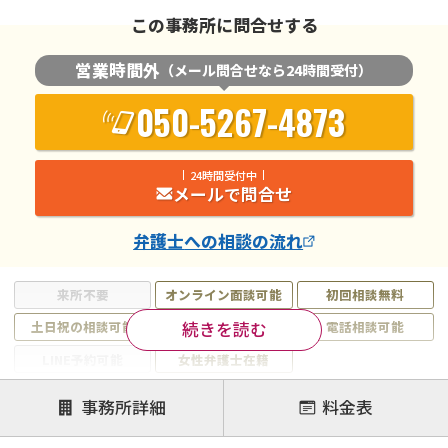
この事務所に問合せする
営業時間外
（メール問合せなら24時間受付）
050-5267-4873
24時間受付中
メールで問合せ
弁護士
への相談の流れ
来所不要
オンライン面談可能
初回相談無料
続きを読む
土日祝の相談可能
19時以降電話可能
電話相談可能
LINE予約可能
女性弁護士在籍
注力案件
事務所詳細
料金表
離婚前相談
離婚調停
離婚裁判