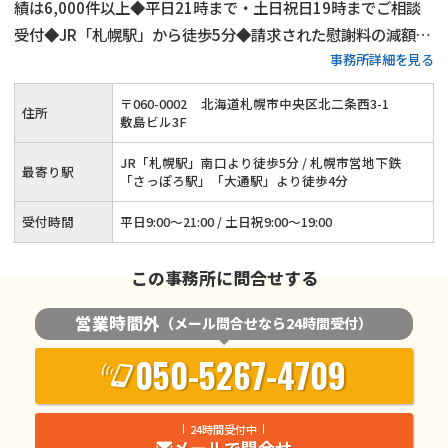
績は6,000件以上◆平日21時まで・土日祝日19時までご相談
受付◆JR「札幌駅」から徒歩5分◆請求された慰謝料の減額交
事務所詳細を見る
渉にも対応◆オンライン・電話相談も可能
〒
060
-
0002
北海道札幌市中央区北二条西3-1
住所
敷島ビル3F
JR「札幌駅」南口より徒歩5分 / 札幌市営地下鉄
最寄り駅
「さっぽろ駅」「大通駅」より徒歩4分
受付時間
平日9:00～21:00 / 土日祝9:00～19:00
この事務所に問合せする
営業時間外
（メール問合せなら24時間受付）
050-5267-4709
24時間受付中
メールで問合せ