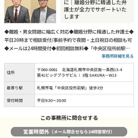
に｜離婚分野に精通した弁
護士が全力でサポートいた
します
◆離婚・男女問題に幅広く対応◆離婚分野に精通した弁護士◆
平日20時まで相談受付/事前予約で夜間・土日祝日の相談も可
◆メールは24時間受付◆初回相談無料◆「中央区役所前駅」
事務所詳細を見る
から徒歩3分◆完全個室の相談室完備◆バリアフリー対応の事
務所
〒
060
-
0061
北海道札幌市中央区南一条西13-4
住所
第41ビッグプラザビルⅠ 3階 SAKURA－W13
最寄り駅
札幌市電「中央区役所前駅」徒歩3分
受付時間
平日9:30～20:00
この事務所に問合せする
営業時間外
（メール問合せなら24時間受付）