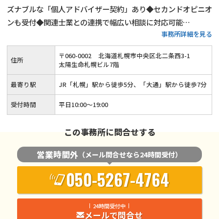
ズナブルな「個人アドバイザー契約」あり◆セカンドオピニオ
ンも受付◆関連士業との連携で幅広い相談に対応可能
事務所詳細を見る
◆JR「札幌」駅から徒歩5分の好立地◆空きがあれば当日相談
も可能
〒
060
-
0002
北海道札幌市中央区北二条西3-1
住所
太陽生命札幌ビル7階
最寄り駅
JR「札幌」駅から徒歩5分、「大通」駅から徒歩7分
受付時間
平日10:00〜19:00
この事務所に問合せする
営業時間外
（メール問合せなら24時間受付）
050-5267-4764
24時間受付中
メールで問合せ