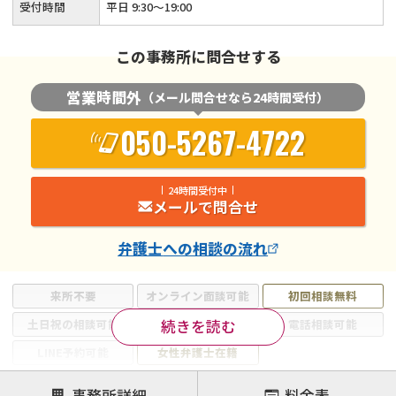
受付時間
平日 9:30～19:00
この事務所に問合せする
営業時間外
（メール問合せなら24時間受付）
050-5267-4722
24時間受付中
メールで問合せ
弁護士
への相談の流れ
来所不要
オンライン面談可能
初回相談無料
続きを読む
土日祝の相談可能
19時以降電話可能
電話相談可能
LINE予約可能
女性弁護士在籍
注力案件
事務所詳細
料金表