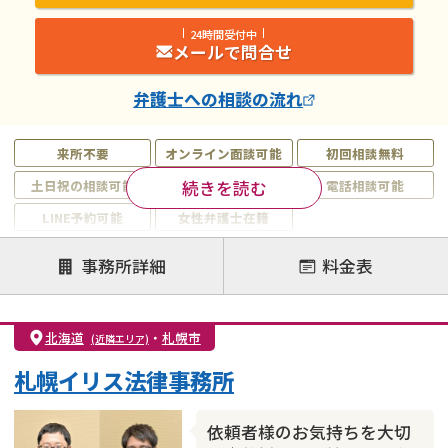
24時間受付中
メールで問合せ
弁護士
への相談の流れ
来所不要
オンライン面談可能
初回相談無料
続きを読む
土日祝の相談可能
19時以降電話可能
電話相談可能
LINE予約可能
女性弁護士在籍
注力案件
事務所詳細
料金表
離婚前相談
離婚調停
離婚裁判
親権・面会交流権
DV
モラハラ
北海道
・
札幌市
(近隣エリア)
不貞・不倫慰謝料請求
国際離婚
養育費問題
札幌イリス法律事務所
財産分与
内縁の夫婦
熟年離婚
依頼者様のお気持ちを大切