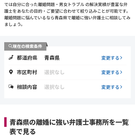
では自分に合った離婚問題・男女トラブル の解決実績が豊富な弁
護士をあなたの目的・ご要望に合わせて絞り込みことが可能です。
不貞・不倫慰謝料請求
養育費
離婚問題に悩んでいるなら青森県で離婚に強い弁護士に相談してみ
ましょう。
養育費問題
離婚裁判
内縁の夫婦
慰謝料
現在の検索条件
都道府県
青森県
変更する
国際離婚
市区町村
選択なし
変更する
DV
相談内容
選択なし
変更する
離婚の相談先
離婚したくない
青森県の離婚に強い弁護士事務所を一覧
その他の男女問題
表で見る