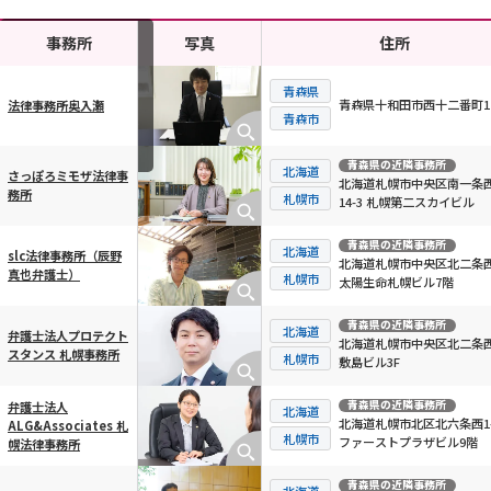
事務所
写真
住所
青森県
青森県十和田市西十二番町11
法律事務所奥入瀬
横スクロール可能
青森市
青森県
の近隣事務所
北海道
さっぽろミモザ法律事
北海道札幌市中央区南一条西
務所
札幌市
14-3 札幌第二スカイビル
青森県
の近隣事務所
北海道
slc法律事務所（辰野
北海道札幌市中央区北二条西
真也弁護士）
札幌市
太陽生命札幌ビル7階
青森県
の近隣事務所
北海道
弁護士法人プロテクト
北海道札幌市中央区北二条西
スタンス 札幌事務所
札幌市
敷島ビル3F
青森県
の近隣事務所
弁護士法人
北海道
北海道札幌市北区北六条西1-
ALG&Associates 札
札幌市
ファーストプラザビル9階
幌法律事務所
青森県
の近隣事務所
北海道