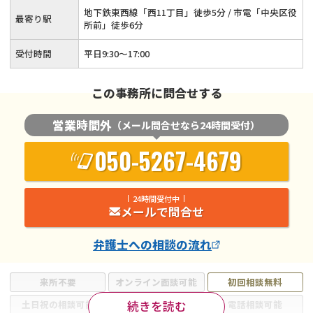
地下鉄東西線「西11丁目」徒歩5分 / 市電「中央区役
最寄り駅
所前」徒歩6分
受付時間
平日9:30～17:00
この事務所に問合せする
営業時間外
（メール問合せなら24時間受付）
050-5267-4679
24時間受付中
メールで問合せ
弁護士
への相談の流れ
来所不要
オンライン面談可能
初回相談無料
続きを読む
土日祝の相談可能
19時以降電話可能
電話相談可能