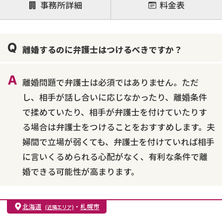
注力案件
事務所詳細
料金表
離婚前相談
離婚調停
離婚裁判
親権・面会交流権
DV
モラハラ
離婚するのに弁護士はつけるべきですか？
不貞・不倫慰謝料請求
国際離婚
養育費問題
財産分与
内縁の夫婦
熟年離婚
離婚問題で弁護士は必須ではありません。ただ
し、相手が話し合いに応じなかったり、離婚条件
で揉めていたり、相手が弁護士を付けていたりす
る場合は弁護士をつけることをおすすめします。夫
婦間で立場が弱くても、弁護士を付けていれば相手
に言いくるめられる心配がなく、有利な条件で離
婚できる可能性が高まります。
北海道
・
札幌市
(近隣エリア)