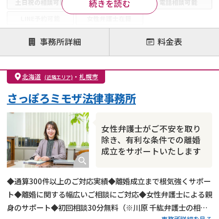
続きを読む
土日祝の相談可能
19時以降電話可能
電話相談可能
LINE予約可能
女性弁護士在籍
注力案件
事務所詳細
料金表
離婚前相談
離婚調停
離婚裁判
親権・面会交流権
DV
モラハラ
北海道
・
札幌市
(近隣エリア)
不貞・不倫慰謝料請求
国際離婚
養育費問題
さっぽろミモザ法律事務所
財産分与
内縁の夫婦
熟年離婚
女性弁護士がご不安を取り
除き、有利な条件での離婚
成立をサポートいたします
◆通算300件以上のご対応実績◆離婚成立まで根気強くサポー
ト◆離婚に関する幅広いご相談にご対応◆女性弁護士による親
身のサポート◆初回相談30分無料（※川原 千紘弁護士の相談