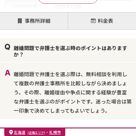
LINE予約可能
女性弁護士在籍
注力案件
事務所詳細
料金表
離婚前相談
離婚調停
離婚裁判
親権・面会交流権
DV
モラハラ
離婚問題で弁護士を選ぶ時のポイントはあります
不貞・不倫慰謝料請求
国際離婚
養育費問題
か？
財産分与
内縁の夫婦
熟年離婚
離婚問題で弁護士を選ぶ際は、無料相談を利用し
て複数の弁護士事務所を比較しながら決めましょ
う。その際、離婚理由や争点に関する経験が豊富
な弁護士を選ぶのがポイントです。迷った場合は第
一印象で決めてしまってもよいでしょう。
北海道
・
札幌市
(近隣エリア)