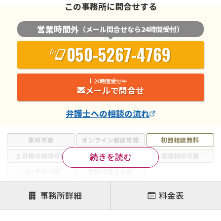
この事務所に問合せする
営業時間外
（メール問合せなら24時間受付）
050-5267-4769
24時間受付中
メールで問合せ
弁護士
への相談の流れ
来所不要
オンライン面談可能
初回相談無料
続きを読む
土日祝の相談可能
19時以降電話可能
電話相談可能
LINE予約可能
女性弁護士在籍
注力案件
事務所詳細
料金表
離婚前相談
離婚調停
離婚裁判