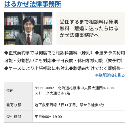
はるかぜ法律事務所
受任するまで相談料は原則
無料｜離婚に迷ったらはる
かぜ法律事務所へ
◆正式契約までは何度でも相談料無料（原則）◆法テラス利用
可能・分割払いにも対応◆平日夜間・休日相談可能（要予約）
◆ケースにより出張相談にも対応◆離婚前だけでなく離婚後の
事務所詳細を見る
相談にも対応可能
〒
060
-
0042
北海道札幌市中央区大通西8-2-38
住所
ストーク大通ビル2階
最寄り駅
地下鉄東西線「西11丁目」駅から徒歩4分
受付時間
平日9:00〜19:00