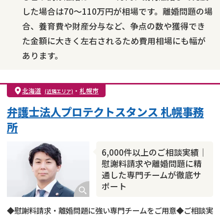
した場合は70～110万円が相場です。離婚問題の場
合、養育費や財産分与など、争点の数や獲得でき
た金額に大きく左右されるため費用相場にも幅が
あります。
北海道
・
札幌市
(近隣エリア)
弁護士法人プロテクトスタンス 札幌事務
所
6,000件以上のご相談実績｜
慰謝料請求や離婚問題に精
通した専門チームが徹底サ
ポート
◆慰謝料請求・離婚問題に強い専門チームをご用意◆ご相談実