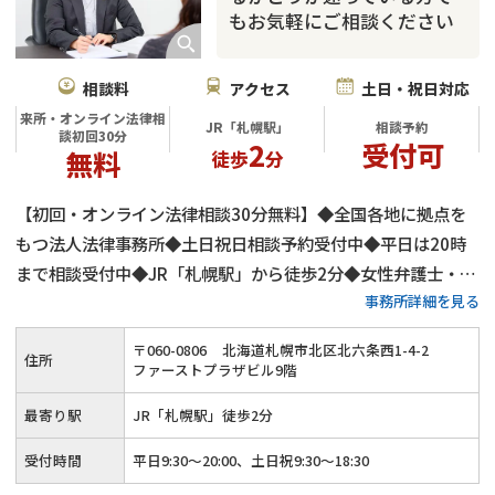
もお気軽にご相談ください
相談料
アクセス
土日・祝日対応
来所・オンライン法律相
JR「札幌駅」
相談予約
談初回30分
2
受付可
無料
徒歩
分
【初回・オンライン法律相談30分無料】◆全国各地に拠点を
もつ法人法律事務所◆土日祝日相談予約受付中◆平日は20時
まで相談受付中◆JR「札幌駅」から徒歩2分◆女性弁護士・ス
事務所詳細を見る
タッフ在籍◆女性ならではのきめ細かいリーガルサービスを提
供◆離婚・婚姻費用・財産分与・親権・養育費など幅広い離婚
〒
060
-
0806
北海道札幌市北区北六条西1-4-2
住所
問題に対応
ファーストプラザビル9階
最寄り駅
JR「札幌駅」徒歩2分
受付時間
平日9:30～20:00、土日祝9:30～18:30