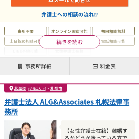
弁護士
への相談の流れ
来所不要
オンライン面談可能
初回相談無料
続きを読む
土日祝の相談可能
19時以降電話可能
電話相談可能
LINE予約可能
女性弁護士在籍
注力案件
事務所詳細
料金表
離婚前相談
離婚調停
離婚裁判
親権・面会交流権
DV
モラハラ
北海道
・
札幌市
(近隣エリア)
不貞・不倫慰謝料請求
国際離婚
養育費問題
弁護士法人 ALG&Associates 札幌法律事
財産分与
内縁の夫婦
熟年離婚
務所
【女性弁護士在籍】離婚す
るかどうか迷っている方で