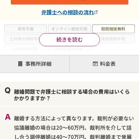
弁護士
への相談の流れ
来所不要
オンライン面談可能
初回相談無料
続きを読む
土日祝の相談可能
19時以降電話可能
電話相談可能
LINE予約可能
女性弁護士在籍
注力案件
事務所詳細
料金表
離婚前相談
離婚調停
離婚裁判
親権・面会交流権
DV
モラハラ
離婚問題で弁護士に相談する場合の費用はいくら
不貞・不倫慰謝料請求
国際離婚
養育費問題
かかりますか？
財産分与
内縁の夫婦
熟年離婚
離婚する方法によって異なります。裁判が必要ない
協議離婚の場合は20～60万円、裁判所を介して話
し合う調停離婚は40～70万円、裁判離婚まで発展