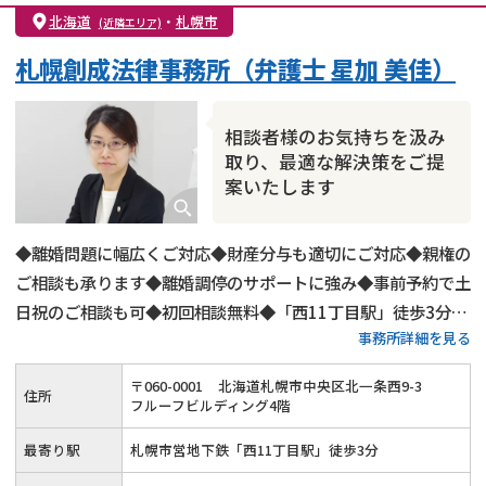
親権・面会交流権
DV
モラハラ
北海道
・
札幌市
(近隣エリア)
不貞・不倫慰謝料請求
国際離婚
養育費問題
札幌創成法律事務所（弁護士 星加 美佳）
財産分与
内縁の夫婦
熟年離婚
相談者様のお気持ちを汲み
取り、最適な解決策をご提
案いたします
◆離婚問題に幅広くご対応◆財産分与も適切にご対応◆親権の
ご相談も承ります◆離婚調停のサポートに強み◆事前予約で土
日祝のご相談も可◆初回相談無料◆「西11丁目駅」徒歩3分◆
事務所詳細を見る
完全個室の相談室
〒
060
-
0001
北海道札幌市中央区北一条西9-3
住所
フルーフビルディング4階
最寄り駅
札幌市営地下鉄「西11丁目駅」徒歩3分