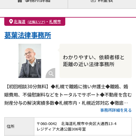
離婚前相談
離婚調停
離婚裁判
親権・面会交流権
DV
モラハラ
北海道
・
札幌市
(近隣エリア)
不貞・不倫慰謝料請求
国際離婚
養育費問題
葛葉法律事務所
財産分与
内縁の夫婦
熟年離婚
わかりやすい、依頼者様と
距離の近い法律事務所
【初回相談30分無料】◆札幌で離婚に強い弁護士◆離婚、婚
姻費用、不倫慰謝料などをトータルでサポート◆不動産を含む
財産分与の解決実績多数◆札幌市内・札幌近郊対応 ◆徹底し
事務所詳細を見る
たリサーチ力で解決に導きます！
〒
060
-
0042
北海道札幌市中央区大通西13-4
住所
レジディア大通公園306号室