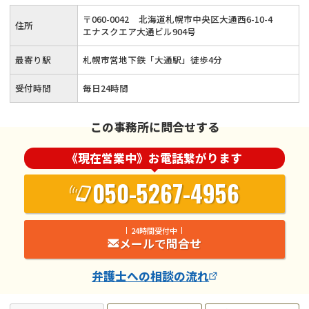
能◆札幌市営地下鉄「大通駅」から徒歩4分◆お子様連れの方
〒
060
-
0042
北海道札幌市中央区大通西6-10-4
住所
も安心の個室相談スペース完備◆別居段階からのトータルサポ
エナスクエア大通ビル904号
ート
最寄り駅
札幌市営地下鉄「大通駅」徒歩4分
受付時間
毎日24時間
この事務所に問合せする
《現在営業中》お電話繋がります
050-5267-4956
24時間受付中
メールで問合せ
弁護士
への相談の流れ