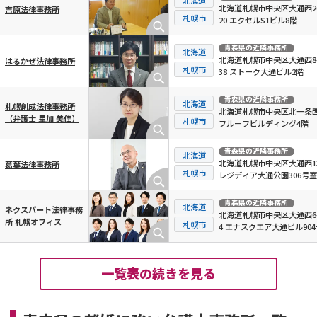
北海道札幌市中央区大通西20
吉原法律事務所
札幌市
20 エクセルS1ビル8階
青森県
の近隣事務所
北海道
北海道札幌市中央区大通西8-
はるかぜ法律事務所
札幌市
38 ストーク大通ビル2階
青森県
の近隣事務所
北海道
札幌創成法律事務所
北海道札幌市中央区北一条西
（弁護士 星加 美佳）
札幌市
フルーフビルディング4階
青森県
の近隣事務所
北海道
北海道札幌市中央区大通西13
葛葉法律事務所
札幌市
レジディア大通公園306号室
青森県
の近隣事務所
北海道
ネクスパート法律事務
北海道札幌市中央区大通西6-
所 札幌オフィス
札幌市
4 エナスクエア大通ビル904
一覧表の続きを見る