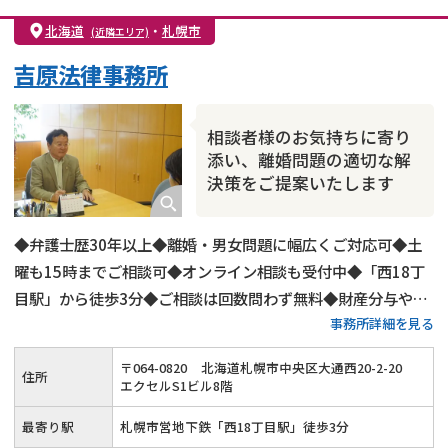
親権・面会交流権
DV
モラハラ
北海道
・
札幌市
(近隣エリア)
不貞・不倫慰謝料請求
国際離婚
養育費問題
吉原法律事務所
財産分与
内縁の夫婦
熟年離婚
相談者様のお気持ちに寄り
添い、離婚問題の適切な解
決策をご提案いたします
◆弁護士歴30年以上◆離婚・男女問題に幅広くご対応可◆土
曜も15時までご相談可◆オンライン相談も受付中◆「西18丁
目駅」から徒歩3分◆ご相談は回数問わず無料◆財産分与や慰
事務所詳細を見る
謝料請求にも強み◆親権の獲得を目指して熱心にご対応
〒
064
-
0820
北海道札幌市中央区大通西20-2-20
住所
エクセルS1ビル8階
最寄り駅
札幌市営地下鉄「西18丁目駅」徒歩3分