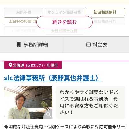
来所不要
オンライン面談可能
初回相談無料
続きを読む
土日祝の相談可能
19時以降電話可能
電話相談可能
LINE予約可能
女性弁護士在籍
注力案件
事務所詳細
料金表
離婚前相談
離婚調停
離婚裁判
親権・面会交流権
DV
モラハラ
北海道
・
札幌市
(近隣エリア)
不貞・不倫慰謝料請求
国際離婚
養育費問題
slc法律事務所（辰野真也弁護士）
財産分与
内縁の夫婦
熟年離婚
わかりやすく誠実なアドバ
イスで選ばれる事務所｜費
用に不安な方もご相談くだ
さい！
◆明確な弁護士費用・個別ケースにより柔軟に対応可能◆リー