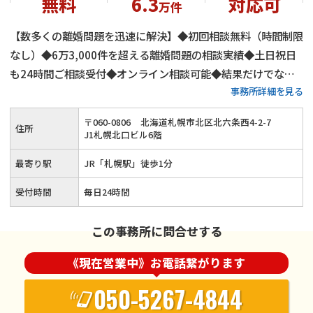
無料
6.3
対応可
万件
【数多くの離婚問題を迅速に解決】◆初回相談無料（時間制限
なし）◆6万3,000件を超える離婚問題の相談実績◆土日祝日
も24時間ご相談受付◆オンライン相談可能◆結果だけでなく
事務所詳細を見る
問題解決のプロセスも重視◆弁護士費用の分割払い可能◆不倫
慰謝料から性格の不一致など法律上の離婚原因がない問題まで
〒
060
-
0806
北海道札幌市北区北六条西4-2-7
住所
幅広く対応◆JR「札幌駅」から徒歩1分
J1札幌北口ビル6階
最寄り駅
JR「札幌駅」徒歩1分
受付時間
毎日24時間
この事務所に問合せする
《現在営業中》お電話繋がります
050-5267-4844