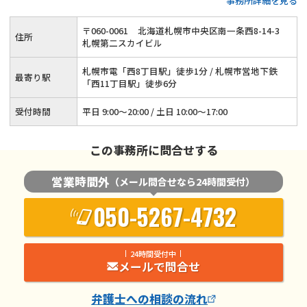
事務所詳細を見る
料）◆完全個室でプライバシー保護も万全◆オンライン相談も
受付中◆札幌市電「西8丁目駅」徒歩1分の好アクセス◆日弁
〒
060
-
0061
北海道札幌市中央区南一条西8-14-3
住所
連・家事法制委員会所属
札幌第二スカイビル
札幌市電「西8丁目駅」徒歩1分 / 札幌市営地下鉄
最寄り駅
「西11丁目駅」徒歩6分
受付時間
平日 9:00～20:00 / 土日 10:00～17:00
この事務所に問合せする
営業時間外
（メール問合せなら24時間受付）
050-5267-4732
24時間受付中
メールで問合せ
弁護士
への相談の流れ