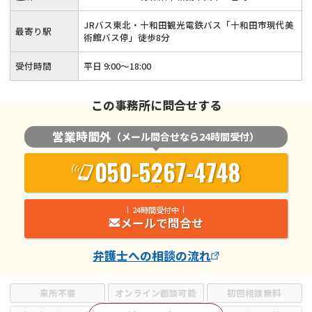
JRバス東北・十和田観光電鉄バス「十和田市現代美
最寄り駅
術館バス停」徒歩8分
受付時間
平日 9:00〜18:00
この事務所に問合せする
営業時間外
（メール問合せなら24時間受付）
050-5267-4748
24時間受付中
メールで問合せ
弁護士
への相談の流れ
来所不要
オンライン面談可能
初回相談無料