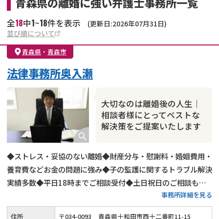
青森県の離婚に強い弁護士事務所一覧
18
1
18
全
中
~
件を表示
(更新日:2026年07月31日)
並び順について
青森県
・
青森市
法律事務所奥入瀬
大切なのは離婚後の人生｜
相談者様にとってベストな
解決策をご提案いたします
◆ストレス・妥協のない離婚◆財産分与・慰謝料・婚姻費用・
養育費などお金の問題に強み◆子の監護に関するトラブル解決
実績多数◆平日18時までご相談受付◆土日祝日のご相談も可
事務所詳細を見る
◆協議・調停・訴訟のいずれにも精通◆徹底的な秘密管理
住所
〒
034
-
0093
青森県十和田市西十二番町11-15