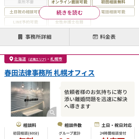
来所不要
オンライン面談可能
初回相談無料
続きを読む
土日祝の相談可能
19時以降電話可能
電話相談可能
LINE予約可能
女性弁護士在籍
注力案件
事務所詳細
料金表
離婚前相談
離婚調停
離婚裁判
親権・面会交流権
DV
モラハラ
北海道
・
札幌市
(近隣エリア)
不貞・不倫慰謝料請求
国際離婚
養育費問題
春田法律事務所 札幌オフィス
財産分与
内縁の夫婦
熟年離婚
依頼者様のお気持ちに寄り
添い離婚問題を迅速に解決
へ導きます
相談料
相談件数
土日・祝日対応
初回相談(60分)
グループ累計
24時間相談受付