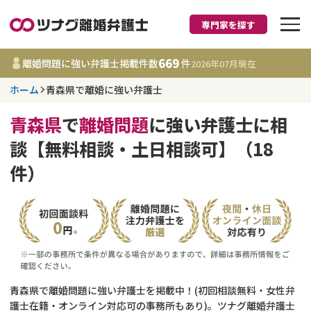
専門家を探す
離婚に強い弁護士
669
離婚問題に強い弁護士掲載件数
件
2026年07月
現在
ホーム
青森県で離婚に強い弁護士
青森県
青森県
で
離婚問題
に強い弁護士に相
669
事務所
件
談【無料相談・土日相談可】（18
更新日 :
2026年07月31日
件）
相談内容で探す
離婚前相談
費用相場
離婚裁判
コラム
青森県で離婚問題に強い弁護士を掲載中！(初回相談無料・女性弁
DV
財産分与
護士在籍・オンライン対応可の事務所もあり)。ツナグ離婚弁護士