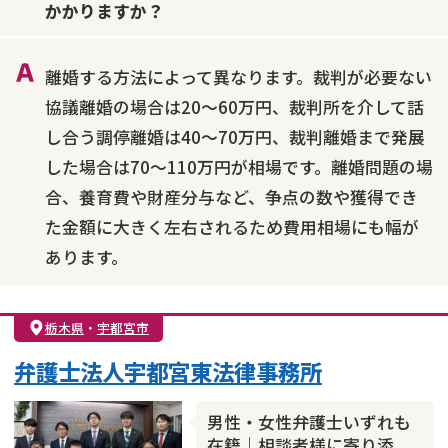
かかりますか？
財産分与
内縁の夫婦
熟年離婚
離婚する方法によって異なります。裁判が必要ない
協議離婚の場合は20～60万円、裁判所を介して話
し合う調停離婚は40～70万円、裁判離婚まで発展
した場合は70～110万円が相場です。離婚問題の場
合、養育費や財産分与など、争点の数や獲得でき
た金額に大きく左右されるため費用相場にも幅が
あります。
栃木県
・
宇都宮市
弁護士法人宇都宮東法律事務所
男性・女性弁護士いずれも
在籍｜相談者様に寄り添