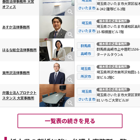
春田法律事務所 大宮
埼玉県さいたま市大宮区桜
オフィス
さいたま市
4-242 鐘塚ビル2階
栃木県
の近隣事務所
埼玉県
埼玉県さいたま市浦和区高砂3
あすか法律事務所
さいたま市
15 相模屋ビル7階
栃木県
の近隣事務所
群馬県
群馬県高崎市上中居町1536-
はるな総合法律事務所
高崎市
ターナルタウンA
栃木県
の近隣事務所
埼玉県
埼玉県所沢市東所沢和田1-1-
東所沢法律事務所
所沢市
栄ビル2階C
栃木県
の近隣事務所
埼玉県
弁護士法人プロテクト
埼玉県さいたま市大宮区宮町
スタンス 大宮事務所
さいたま市
81 いちご大宮ビル3F
一覧表の続きを見る