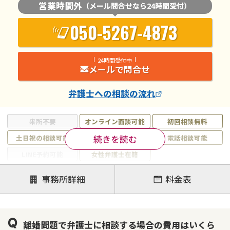
営業時間外
（メール問合せなら24時間受付）
050-5267-4873
24時間受付中
メールで問合せ
弁護士
への相談の流れ
来所不要
オンライン面談可能
初回相談無料
続きを読む
土日祝の相談可能
19時以降電話可能
電話相談可能
LINE予約可能
女性弁護士在籍
注力案件
事務所詳細
料金表
離婚前相談
離婚調停
離婚裁判
親権・面会交流権
DV
モラハラ
離婚問題で弁護士に相談する場合の費用はいくら
不貞・不倫慰謝料請求
国際離婚
養育費問題