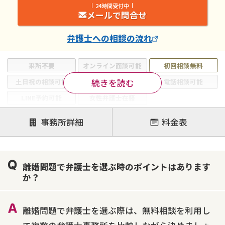
24時間受付中
メールで問合せ
弁護士
への相談の流れ
来所不要
オンライン面談可能
初回相談無料
続きを読む
土日祝の相談可能
19時以降電話可能
電話相談可能
LINE予約可能
女性弁護士在籍
注力案件
事務所詳細
料金表
離婚前相談
離婚調停
離婚裁判
親権・面会交流権
DV
モラハラ
離婚問題で弁護士を選ぶ時のポイントはあります
不貞・不倫慰謝料請求
国際離婚
養育費問題
か？
財産分与
内縁の夫婦
熟年離婚
離婚問題で弁護士を選ぶ際は、無料相談を利用し