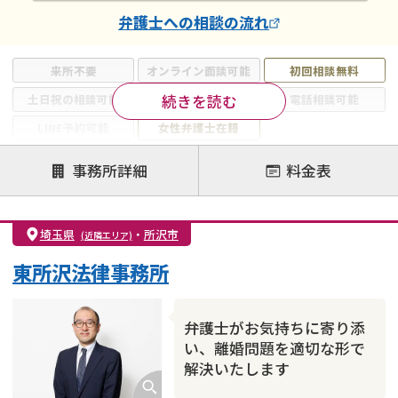
弁護士
への相談の流れ
来所不要
オンライン面談可能
初回相談無料
続きを読む
土日祝の相談可能
19時以降電話可能
電話相談可能
LINE予約可能
女性弁護士在籍
注力案件
事務所詳細
料金表
離婚前相談
離婚調停
離婚裁判
親権・面会交流権
DV
モラハラ
埼玉県
・
所沢市
(近隣エリア)
不貞・不倫慰謝料請求
国際離婚
養育費問題
東所沢法律事務所
財産分与
内縁の夫婦
熟年離婚
弁護士がお気持ちに寄り添
い、離婚問題を適切な形で
解決いたします