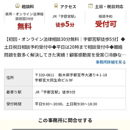
相談料
アクセス
土日・祝日対応
来所・オンライン法律相
JR「宇都宮駅」
相談予約
談初回30分
5
受付可
無料
徒歩
分
【初回・オンライン法律相談30分無料｜宇都宮駅徒歩5分】◆
土日祝日相談予約受付中◆平日は20時まで相談受付中◆離婚
問題を数多く解決してきた実績！顧客感動賞を受賞◎冷静な判
事務所詳細を見る
断と的確な戦略で、納得のいく解決をサポート◆離婚・婚姻費
用・財産分与・親権・養育費など幅広い離婚問題に対応
〒
320
-
0811
栃木県宇都宮市大通り4-1-18
住所
宇都宮大同生命ビル9F
最寄り駅
JR「宇都宮駅」徒歩5分
受付時間
平日9:30～20:00、土日祝9:30～18:30
この事務所に問合せする