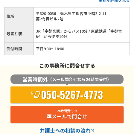
事務所詳細を見る
ラス利用も可能◆事前予約で土日祝日も対応◆東武宇都宮線宇
都宮駅から徒歩10分◆宇都宮市出身の弁護士が地元で開業
〒
320
-
0036
栃木県宇都宮市小幡2-2-11
住所
第2有貴ビル2階
JR「宇都宮駅」からバス10分 / 東武鉄道「宇都宮
最寄り駅
駅」から徒歩10分
受付時間
平日9:30～18:00
この事務所に問合せする
営業時間外
（メール問合せなら24時間受付）
050-5267-4773
24時間受付中
メールで問合せ
弁護士
への相談の流れ