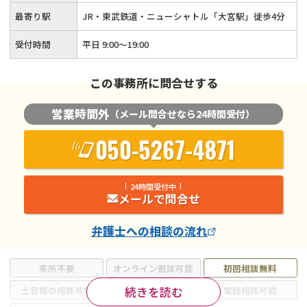
最寄り駅
JR・東武鉄道・ニューシャトル「大宮駅」徒歩4分
受付時間
平日 9:00～19:00
この事務所に問合せする
営業時間外
（メール問合せなら24時間受付）
050-5267-4871
24時間受付中
メールで問合せ
弁護士
への相談の流れ
来所不要
オンライン面談可能
初回相談無料
続きを読む
土日祝の相談可能
19時以降電話可能
電話相談可能