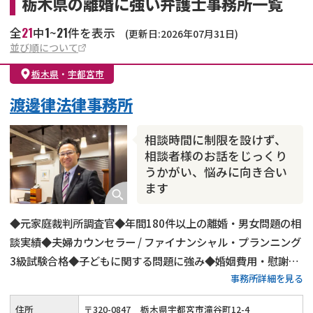
栃木県の離婚に強い弁護士事務所一覧
21
1
21
全
中
~
件を表示
(更新日:2026年07月31日)
並び順について
栃木県
・
宇都宮市
渡邊律法律事務所
相談時間に制限を設けず、
相談者様のお話をじっくり
うかがい、悩みに向き合い
ます
◆元家庭裁判所調査官◆年間180件以上の離婚・男女問題の相
談実績◆夫婦カウンセラー / ファイナンシャル・プランニング
3級試験合格◆子どもに関する問題に強み◆婚姻費用・慰謝料
事務所詳細を見る
請求もお任せください◆はじめの30分間相談無料◆関東バス
「京町西バス停」から徒歩2分
住所
〒
320
-
0847
栃木県宇都宮市滝谷町12-4