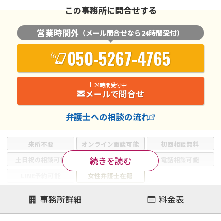
この事務所に問合せする
営業時間外
（メール問合せなら24時間受付）
050-5267-4765
24時間受付中
メールで問合せ
弁護士
への相談の流れ
来所不要
オンライン面談可能
初回相談無料
続きを読む
土日祝の相談可能
19時以降電話可能
電話相談可能
LINE予約可能
女性弁護士在籍
注力案件
事務所詳細
料金表
離婚前相談
離婚調停
離婚裁判