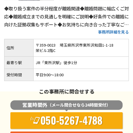
◆取り扱う案件の半分程度が離婚関連◆離婚問題に幅広くご対
応◆離婚成立までの見通しを明確にご説明◆好条件での離婚に
向けた証拠収集もサポート◆お気持ちに向き合った丁寧なご対
事務所詳細を見る
応◆初回相談無料◆夜間や土日祝日の相談も可◆「東所沢駅」
から徒歩1分
〒
359
-
0023
埼玉県所沢市東所沢和田1-1-18
住所
栄ビル2階C
最寄り駅
JR「東所沢駅」徒歩1分
受付時間
平日9:00～18:00
この事務所に問合せする
営業時間外
（メール問合せなら24時間受付）
050-5267-4788