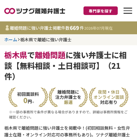
専門家を探す
離婚に強い弁護士
669
離婚問題に強い弁護士掲載件数
件
2026年07月
現在
ホーム
栃木県で離婚に強い弁護士
栃木県
栃木県
で
離婚問題
に強い弁護士に相
669
事務所
件
談【無料相談・土日相談可】（21
更新日 :
2026年07月31日
件）
相談内容で探す
離婚前相談
費用相場
離婚裁判
コラム
栃木県で離婚問題に強い弁護士を掲載中！(初回相談無料・女性弁
DV
財産分与
護士在籍・オンライン対応可の事務所もあり)。ツナグ離婚弁護士