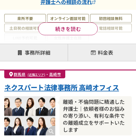
弁護士
への相談の流れ
来所不要
オンライン面談可能
初回相談無料
続きを読む
土日祝の相談可能
19時以降電話可能
電話相談可能
LINE予約可能
女性弁護士在籍
注力案件
事務所詳細
料金表
離婚前相談
離婚調停
離婚裁判
親権・面会交流権
DV
モラハラ
群馬県
・
高崎市
(近隣エリア)
不貞・不倫慰謝料請求
国際離婚
養育費問題
ネクスパート法律事務所 高崎オフィス
財産分与
内縁の夫婦
熟年離婚
離婚・不倫問題に精通した
弁護士｜依頼者様のお悩み
の寄り添い、有利な条件で
の離婚成立をサポートいた
します