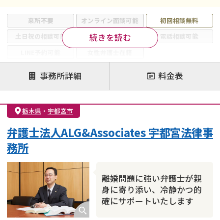
来所不要
オンライン面談可能
初回相談無料
続きを読む
土日祝の相談可能
19時以降電話可能
電話相談可能
LINE予約可能
女性弁護士在籍
注力案件
事務所詳細
料金表
離婚前相談
離婚調停
離婚裁判
親権・面会交流権
DV
モラハラ
栃木県
・
宇都宮市
不貞・不倫慰謝料請求
国際離婚
養育費問題
弁護士法人ALG&Associates 宇都宮法律事
財産分与
内縁の夫婦
熟年離婚
務所
離婚問題に強い弁護士が親
身に寄り添い、冷静かつ的
確にサポートいたします