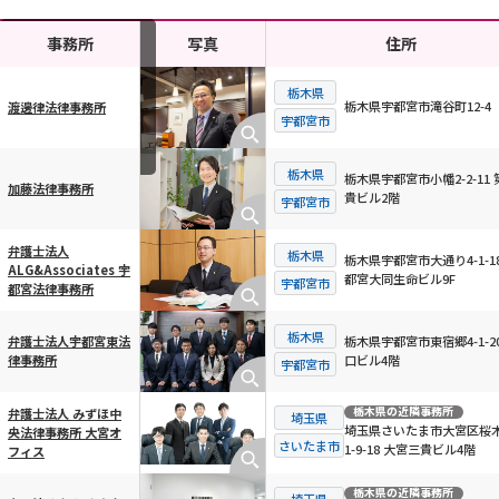
事務所
写真
住所
栃木県
栃木県宇都宮市滝谷町12-4
渡邊律法律事務所
横スクロール可能
宇都宮市
栃木県
栃木県宇都宮市小幡2-2-11 
加藤法律事務所
貴ビル2階
宇都宮市
弁護士法人
栃木県
栃木県宇都宮市大通り4-1-18
ALG&Associates 宇
都宮大同生命ビル9F
宇都宮市
都宮法律事務所
栃木県
栃木県宇都宮市東宿郷4-1-20
弁護士法人宇都宮東法
口ビル4階
律事務所
宇都宮市
栃木県
の近隣事務所
弁護士法人 みずほ中
埼玉県
埼玉県さいたま市大宮区桜
央法律事務所 大宮オ
さいたま市
1-9-18 大宮三貴ビル4階
フィス
栃木県
の近隣事務所
埼玉県