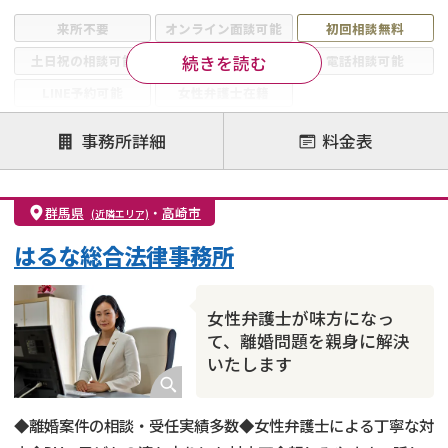
来所不要
オンライン面談可能
初回相談無料
続きを読む
土日祝の相談可能
19時以降電話可能
電話相談可能
LINE予約可能
女性弁護士在籍
注力案件
事務所詳細
料金表
離婚前相談
離婚調停
離婚裁判
親権・面会交流権
DV
モラハラ
群馬県
・
高崎市
(近隣エリア)
不貞・不倫慰謝料請求
国際離婚
養育費問題
はるな総合法律事務所
財産分与
内縁の夫婦
熟年離婚
女性弁護士が味方になっ
て、離婚問題を親身に解決
いたします
◆離婚案件の相談・受任実績多数◆女性弁護士による丁寧な対