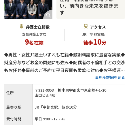
い、前向きな未来を描きま
す
弁護士在籍数
アクセス
女性弁護士含む
JR「宇都宮駅」
9
10
名在籍
徒歩
分
◆男性・女性弁護士いずれも在籍◆慰謝料請求に豊富な実績◆
財産分与などお金の問題にも強み◆配偶者の不倫相手との交渉
もお任せ◆事前のご予約で平日夜間も柔軟に対応◆お子様連れ
事務所詳細を見る
のご相談もOK◆アットホームな雰囲気
〒
321
-
0953
栃木県宇都宮市東宿郷4-1-20
住所
山口ビル4階
最寄り駅
JR「宇都宮駅」徒歩10分
受付時間
平日 9:00～17：45