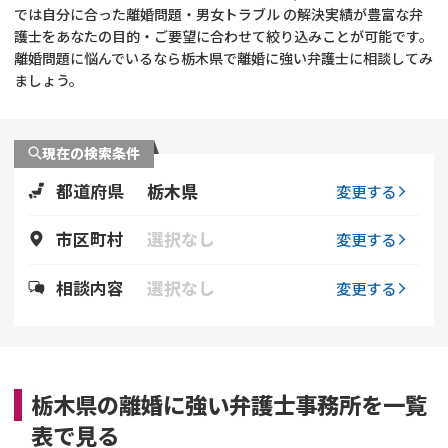
では自分に合った離婚問題・男女トラブル の解決実績が豊富な弁
護士をあなたの目的・ご要望に合わせて絞り込みことが可能です。
不貞・不倫慰謝料請求
養育費
離婚問題に悩んでいるなら栃木県で離婚に強い弁護士に相談してみ
ましょう。
養育費問題
離婚裁判
内縁の夫婦
慰謝料
現在の検索条件
都道府県
栃木県
変更する
国際離婚
市区町村
選択なし
変更する
DV
相談内容
選択なし
変更する
離婚の相談先
離婚したくない
栃木県の離婚に強い弁護士事務所を一覧
その他の男女問題
表で見る