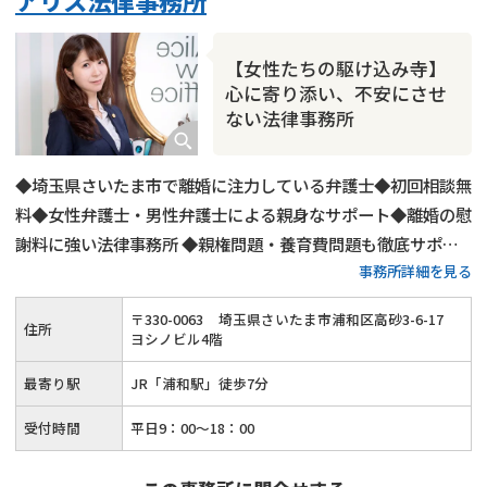
アリス法律事務所
財産分与
内縁の夫婦
熟年離婚
【女性たちの駆け込み寺】
心に寄り添い、不安にさせ
ない法律事務所
◆埼玉県さいたま市で離婚に注力している弁護士◆初回相談無
料◆女性弁護士・男性弁護士による親身なサポート◆離婚の慰
謝料に強い法律事務所 ◆親権問題・養育費問題も徹底サポー
事務所詳細を見る
ト
〒
330
-
0063
埼玉県さいたま市浦和区高砂3-6-17
住所
ヨシノビル4階
最寄り駅
JR「浦和駅」徒歩7分
受付時間
平日9：00～18：00