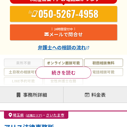
050-5267-4958
24時間受付中
メールで問合せ
弁護士
への相談の流れ
来所不要
オンライン面談可能
初回相談無料
続きを読む
土日祝の相談可能
19時以降電話可能
電話相談可能
LINE予約可能
女性弁護士在籍
注力案件
事務所詳細
料金表
離婚前相談
離婚調停
離婚裁判
親権・面会交流権
DV
モラハラ
埼玉県
・
さいたま市
(近隣エリア)
不貞・不倫慰謝料請求
国際離婚
養育費問題