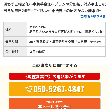
問わずご相談無料◆着手金無料プランや分割払い対応◆土日祝
日含め毎日24時間ご相談受付◆法律上の原因がない離婚問題
事務所詳細を見る
にも対応（性格の不一致など）◆依頼者様のお気持ちやご希望
に寄り添い離婚問題を迅速に解決◆JR・東武鉄道・埼玉新都
〒
330
-
0854
住所
市交通「大宮駅」から徒歩8分
埼玉県さいたま市大宮区桜木町4-242
鐘塚ビル2階
最寄り駅
JR・東武鉄道・埼玉新都市交通「大宮駅」徒歩8分
受付時間
毎日24時間
この事務所に問合せする
《現在営業中》お電話繋がります
050-5267-4847
24時間受付中
メールで問合せ