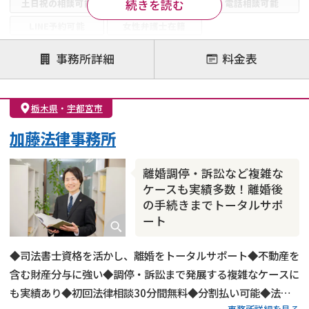
続きを読む
土日祝の相談可能
19時以降電話可能
電話相談可能
LINE予約可能
女性弁護士在籍
注力案件
事務所詳細
料金表
離婚前相談
離婚調停
離婚裁判
親権・面会交流権
DV
モラハラ
栃木県
・
宇都宮市
不貞・不倫慰謝料請求
国際離婚
養育費問題
加藤法律事務所
財産分与
内縁の夫婦
熟年離婚
離婚調停・訴訟など複雑な
ケースも実績多数！離婚後
の手続きまでトータルサポ
ート
◆司法書士資格を活かし、離婚をトータルサポート◆不動産を
含む財産分与に強い◆調停・訴訟まで発展する複雑なケースに
も実績あり◆初回法律相談30分間無料◆分割払い可能◆法テ