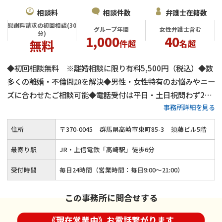
相談料
相談件数
弁護士在籍数
慰謝料請求の初回相談(30
グループ年間
女性弁護士含む
分)
1,000
40
無料
件超
名超
◆初回相談無料 ※離婚相談に限り有料5,500円（税込）◆数
多くの離婚・不倫問題を解決◆男性・女性特有のお悩みやニー
ズに合わせたご相談可能◆電話受付は平日・土日祝問わず24
事務所詳細を見る
時間受付◆男性弁護士・女性弁護士が双方在籍◆養育費や婚姻
費用の適正化をサポート◆クレジットカード決済や分割払いに
住所
〒
370
-
0045
群馬県高崎市東町85-3
須藤ビル5階
も対応◆JR・上信電鉄「高崎駅」から徒歩6分
最寄り駅
JR・上信電鉄「高崎駅」徒歩6分
受付時間
毎日24時間（営業時間：毎日9:00〜21:00）
この事務所に問合せする
《現在営業中》お電話繋がります