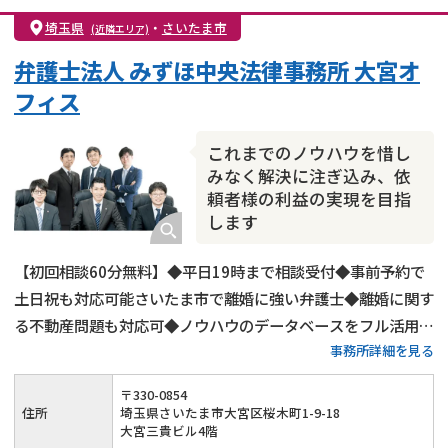
親権・面会交流権
DV
モラハラ
埼玉県
・
さいたま市
(近隣エリア)
不貞・不倫慰謝料請求
国際離婚
養育費問題
弁護士法人 みずほ中央法律事務所 大宮オ
財産分与
内縁の夫婦
熟年離婚
フィス
これまでのノウハウを惜し
みなく解決に注ぎ込み、依
頼者様の利益の実現を目指
します
【初回相談60分無料】◆平日19時まで相談受付◆事前予約で
土日祝も対応可能さいたま市で離婚に強い弁護士◆離婚に関す
る不動産問題も対応可◆ノウハウのデータベースをフル活用し
事務所詳細を見る
たご提案◆依頼者様の利益の実現を目指します
〒
330
-
0854
住所
埼玉県さいたま市大宮区桜木町1-9-18
大宮三貴ビル4階