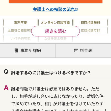
弁護士
への相談の流れ
来所不要
オンライン面談可能
初回相談無料
続きを読む
土日祝の相談可能
19時以降電話可能
電話相談可能
LINE予約可能
女性弁護士在籍
注力案件
事務所詳細
料金表
離婚前相談
離婚調停
離婚裁判
親権・面会交流権
DV
モラハラ
離婚するのに弁護士はつけるべきですか？
不貞・不倫慰謝料請求
国際離婚
養育費問題
財産分与
内縁の夫婦
熟年離婚
離婚問題で弁護士は必須ではありません。ただ
し、相手が話し合いに応じなかったり、離婚条件
で揉めていたり、相手が弁護士を付けていたりす