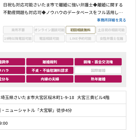
日祝も対応可能さいたま市で離婚に強い弁護士◆離婚に関する
不動産問題も対応可◆ノウハウのデータベースをフル活用した
ご提案◆依頼者様の利益の実現を目指します
事務所詳細を見る
来所不要
オンライン面談可能
初回相談無料
土日祝の相談可能
19時以降電話可能
電話相談可能
LINE予約可能
女性弁護士在籍
婚調停
離婚裁判
親権・面会交流権
ラハラ
不貞・不倫慰謝料請求
国際離婚
産分与
内縁の夫婦
熟年離婚
埼玉県さいたま市大宮区桜木町1-9-18
大宮三貴ビル4階
道・ニューシャトル「大宮駅」徒歩4分
:00