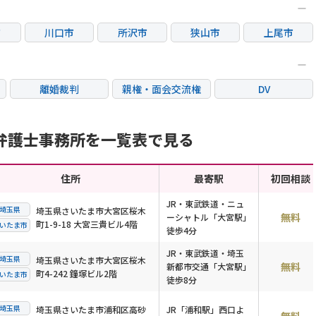
市
川口市
所沢市
狭山市
上尾市
市
富士見市
新座市
三郷市
入間市
離婚裁判
親権・面会交流権
DV
国際離婚
養育費問題
財産分与
弁護士事務所を一覧表で見る
住所
最寄駅
初回相談
JR・東武鉄道・ニュ
埼玉県
埼玉県さいたま市大宮区桜木
無料
ーシャトル「大宮駅」
町1-9-18 大宮三貴ビル4階
いたま市
徒歩4分
JR・東武鉄道・埼玉
埼玉県
埼玉県さいたま市大宮区桜木
無料
新都市交通「大宮駅」
町4-242 鐘塚ビル2階
いたま市
徒歩8分
埼玉県
埼玉県さいたま市浦和区高砂
JR「浦和駅」西口よ