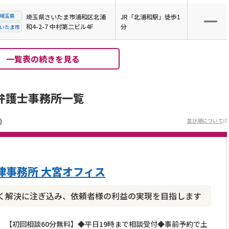
埼玉県
埼玉県さいたま市浦和区北浦
JR「北浦和駅」徒歩1
和4-2-7 中村第二ビル4F
分
いたま市
一覧表の続きを見る
弁護士事務所一覧
)
並び順について
律事務所 大宮オフィス
く解決に注ぎ込み、依頼者様の利益の実現を目指します
【初回相談60分無料】◆平日19時まで相談受付◆事前予約で土