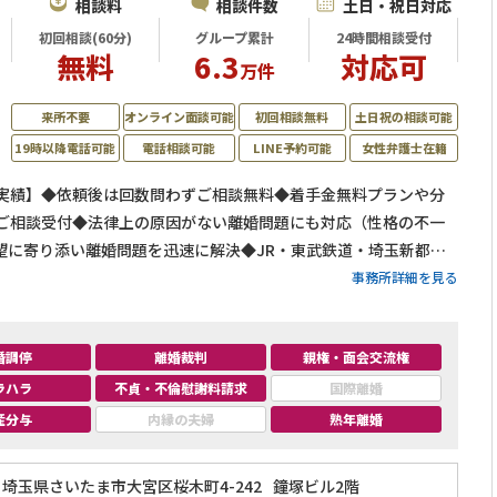
相談料
相談件数
土日・祝日対応
初回相談(60分)
グループ累計
24時間相談受付
無料
6.3
対応可
万件
来所不要
オンライン面談可能
初回相談無料
土日祝の相談可能
19時以降電話可能
電話相談可能
LINE予約可能
女性弁護士在籍
相談実績】◆依頼後は回数問わずご相談無料◆着手金無料プランや分
間ご相談受付◆法律上の原因がない離婚問題にも対応（性格の不一
望に寄り添い離婚問題を迅速に解決◆JR・東武鉄道・埼玉新都市
事務所詳細を見る
婚調停
離婚裁判
親権・面会交流権
ラハラ
不貞・不倫慰謝料請求
国際離婚
産分与
内縁の夫婦
熟年離婚
埼玉県さいたま市大宮区桜木町4-242
鐘塚ビル2階