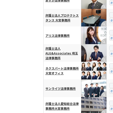
あすか法律事務所
さ
弁護士法人プロテクトス
タンス 大宮事務所
さ
アリス法律事務所
さ
弁護士法人
ALG&Associates 埼玉
さ
法律事務所
ネクスパート法律事務所
さ
大宮オフィス
サンライツ法律事務所
さ
弁護士法人愛知総合法律
事務所大宮事務所
さ