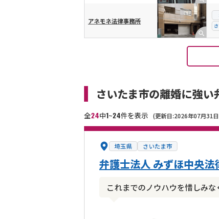
アネモネ法律事務所
さ
さいたま市の離婚に強い
24
1
24
全
中
~
件を表示
(更新日:2026年07月31日
埼玉県
さいたま市
弁護士法人 みずほ中央法
これまでのノウハウを惜しみな