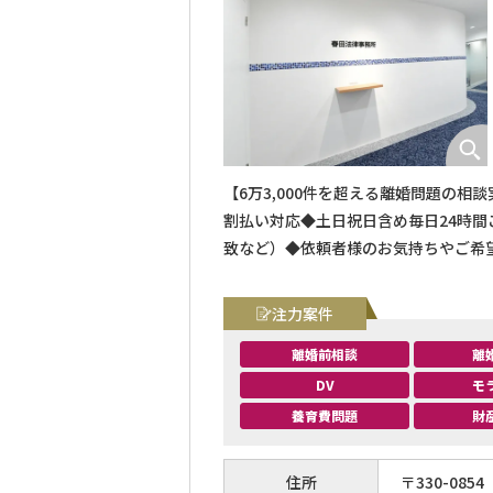
【6万3,000件を超える離婚問題の
割払い対応◆土日祝日含め毎日24時
致など）◆依頼者様のお気持ちやご希
交通「大宮駅」から徒歩8分
注力案件
離婚前相談
離
DV
モ
養育費問題
財
住所
〒
330
-
0854