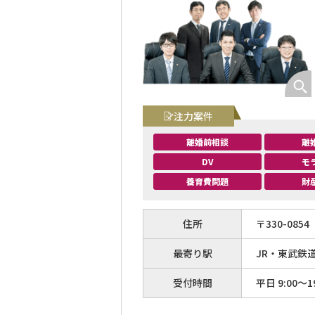
注力案件
離婚前相談
離
DV
モ
養育費問題
財
住所
〒
330
-
0854
最寄り駅
JR・東武鉄
受付時間
平日 9:00～19