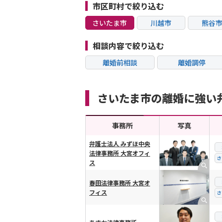
市区町村で絞り込む
さいたま市
川越市
熊谷
越谷市
蕨市
桶川
相談内容で絞り込む
草加市
離婚前相談
離婚調停
不貞・不倫慰謝料請
モラハラ
求
さいたま市の離婚に強い
内縁の夫婦
熟年離婚
事務所
写真
弁護士法人 みずほ中央
法律事務所 大宮オフィ
横スクロール可能
さ
ス
春田法律事務所 大宮オ
フィス
さ